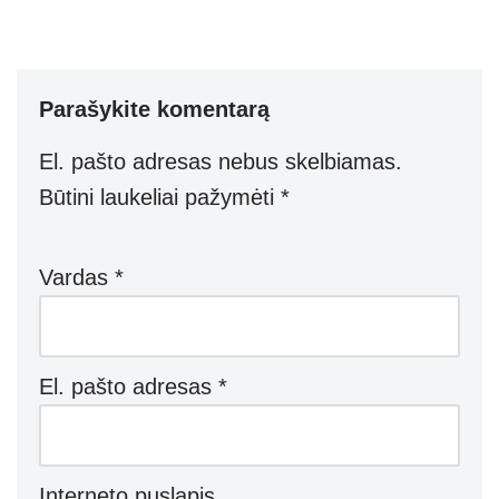
h
ky
el
b
e
h
at
p
e
er
ss
ar
s
e
gr
e
e
Parašykite komentarą
A
a
n
p
m
g
El. pašto adresas nebus skelbiamas.
p
er
Būtini laukeliai pažymėti
*
Vardas
*
El. pašto adresas
*
Interneto puslapis