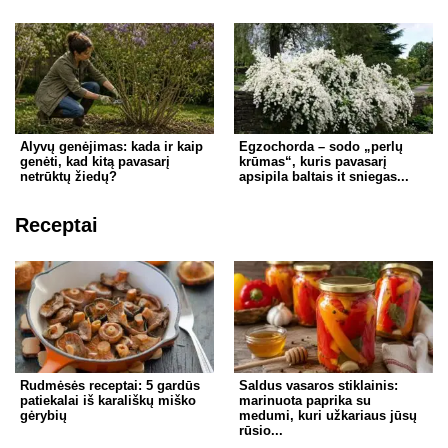
Alyvų genėjimas: kada ir kaip
Egzochorda – sodo „perlų
genėti, kad kitą pavasarį
krūmas“, kuris pavasarį
netrūktų žiedų?
apsipila baltais it sniegas...
Receptai
Rudmėsės receptai: 5 gardūs
Saldus vasaros stiklainis:
patiekalai iš karališkų miško
marinuota paprika su
gėrybių
medumi, kuri užkariaus jūsų
rūsio...