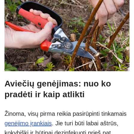
Aviečių genėjimas: nuo ko
pradėti ir kaip atlikti
Žinoma, visų pirma reikia pasirūpinti tinkamais
genėjimo įrankiais
. Jie turi būti labai aštrūs,
kokybiški ir būtinai dezinfekuoti prieš pat