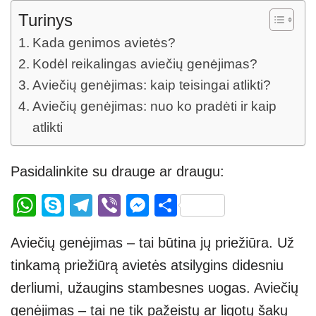
Turinys
Kada genimos avietės?
Kodėl reikalingas aviečių genėjimas?
Aviečių genėjimas: kaip teisingai atlikti?
Aviečių genėjimas: nuo ko pradėti ir kaip
atlikti
Pasidalinkite su drauge ar draugu:
W
S
T
Vi
M
S
h
ky
el
b
e
h
Aviečių genėjimas – tai būtina jų priežiūra. Už
at
p
e
er
ss
ar
tinkamą priežiūrą avietės atsilygins didesniu
s
e
gr
e
e
derliumi, užaugins stambesnes uogas. Aviečių
A
a
n
genėjimas – tai ne tik pažeistų ar ligotų šakų