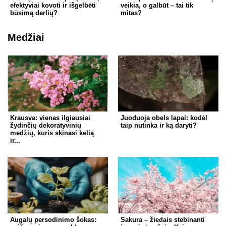
efektyviai kovoti ir išgelbėti
veikia, o galbūt – tai tik
būsimą derlių?
mitas?
Medžiai
Krausva: vienas ilgiausiai
Juoduoja obels lapai: kodėl
žydinčių dekoratyvinių
taip nutinka ir ką daryti?
medžių, kuris skinasi kelią
ir...
Augalų persodinimo šokas:
Sakura – žiedais stebinanti