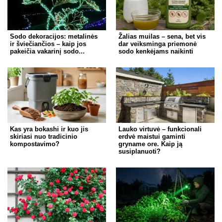
Sodo dekoracijos: metalinės
Žalias muilas – sena, bet vis
ir šviečiančios – kaip jos
dar veiksminga priemonė
pakeičia vakarinį sodo...
sodo kenkėjams naikinti
Kas yra bokashi ir kuo jis
Lauko virtuvė – funkcionali
skiriasi nuo tradicinio
erdvė maistui gaminti
kompostavimo?
gryname ore. Kaip ją
susiplanuoti?