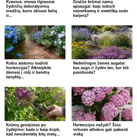
Krausva: vienas ilgiausiai
Gražūs krūmai namų
žydinčių dekoratyvinių
apsaugai: kaip sukurti
medžių, kuris skinasi kelią
neįveikiamą ir estetišką sodo
ir...
barjerą?
Kokiu atstumu sodinti
Nederlingos žemės augalai:
hortenzijas? Atkreipkite
kas augs ir žydės ten, kur kiti
dėmesį į rūšį ir bendrą
pasiduoda?
taisyklę...
Krūmų genėjimas po
Hortenzijos nežydi? Šios
žydėjimo: kada ir kaip kirpti,
virtuvės atliekos gali pakeisti
kad nenukentėtų kitų metų...
viską