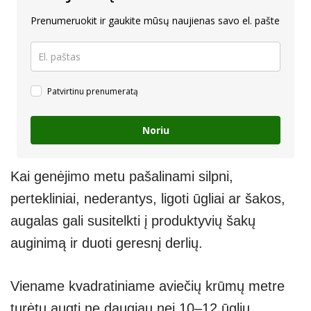
Prenumeruokit ir gaukite mūsų naujienas savo el. pašte
Patvirtinu prenumeratą
Noriu
Kai genėjimo metu pašalinami silpni,
pertekliniai, nederantys, ligoti ūgliai ar šakos,
augalas gali susitelkti į produktyvių šakų
auginimą ir duoti geresnį derlių.
Viename kvadratiniame aviečių krūmų metre
turėtų augti ne daugiau nei 10–12 ūglių.