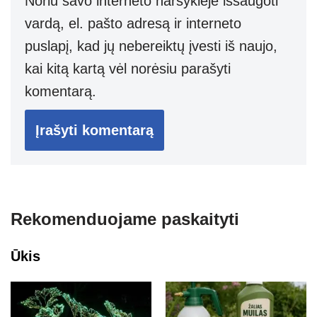
Noriu savo interneto naršyklėje išsaugoti
vardą, el. pašto adresą ir interneto
puslapį, kad jų nebereiktų įvesti iš naujo,
kai kitą kartą vėl norėsiu parašyti
komentarą.
Rekomenduojame paskaityti
Ūkis