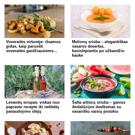
Voveraitės virtuvėje: išsamus
Melionų sriuba – elegantiškas
gidas, kaip paruošti
vasaros desertas,
voveraites gardžiausiems...
besislepiantis po užkandžio
kauke
Levandų sirupas: viskas nuo
Šalta arbūzų sriuba – gaivus
paprasto recepto iki netikėtų
Andalūzijos dvelksmas su
panaudojimo idėjų
vasarišku vaisių posūkiu