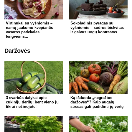
Virtinukai su vyšniomis –
Šokoladinis pyragas su
namų jaukumu kvepiantis
vyšniomis – sodrus biskvitas
vasaros patiekalas
ir gaivus uogų kontrastas...
lengviems...
Daržovės
3 svarbūs dalykai apie
Ką išduoda „negražios
cukinijų derlių: bent vieno jų
daržovės“? Kaip augalų
tikrai nežinojote!
stresas gali padidinti jų vertę