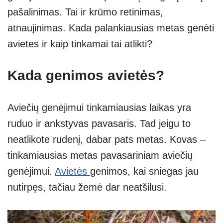
p
m
g
pašalinimas. Tai ir krūmo retinimas,
p
er
atnaujinimas. Kada palankiausias metas genėti
avietes ir kaip tinkamai tai atlikti?
Kada genimos avietės?
Aviečių genėjimui tinkamiausias laikas yra
ruduo ir ankstyvas pavasaris. Tad jeigu to
neatlikote rudenį, dabar pats metas. Kovas –
tinkamiausias metas pavasariniam aviečių
genėjimui.
Avietės
genimos, kai sniegas jau
nutirpęs, tačiau žemė dar neatšilusi.