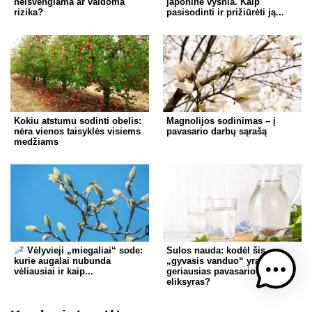
neišvengiama ar valdoma
japoninė vyšnia. Kaip
rizika?
pasisodinti ir prižiūrėti ją...
Kokiu atstumu sodinti obelis:
Magnolijos sodinimas – į
nėra vienos taisyklės visiems
pavasario darbų sąrašą
medžiams
Vėlyvieji „miegaliai“ sode:
Sulos nauda: kodėl šis
kurie augalai nubunda
„gyvasis vanduo“ yra
vėliausiai ir kaip...
geriausias pavasario
eliksyras?