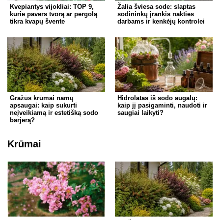
Kvepiantys vijokliai: TOP 9,
Žalia šviesa sode: slaptas
kurie pavers tvorą ar pergolą
sodininkų įrankis nakties
tikra kvapų švente
darbams ir kenkėjų kontrolei
Gražūs krūmai namų
Hidrolatas iš sodo augalų:
apsaugai: kaip sukurti
kaip jį pasigaminti, naudoti ir
neįveikiamą ir estetišką sodo
saugiai laikyti?
barjerą?
Krūmai