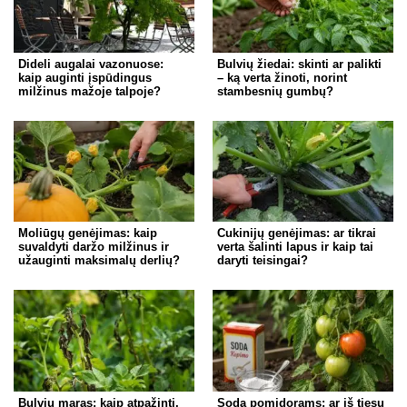
Dideli augalai vazonuose:
Bulvių žiedai: skinti ar palikti
kaip auginti įspūdingus
– ką verta žinoti, norint
milžinus mažoje talpoje?
stambesnių gumbų?
Moliūgų genėjimas: kaip
Cukinijų genėjimas: ar tikrai
suvaldyti daržo milžinus ir
verta šalinti lapus ir kaip tai
užauginti maksimalų derlių?
daryti teisingai?
Bulvių maras: kaip atpažinti,
Soda pomidorams: ar iš tiesų