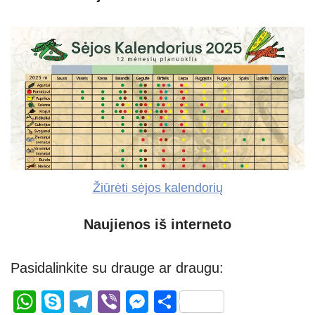
Žiūrėti sėjos kalendorių
Naujienos iš interneto
Pasidalinkite su drauge ar draugu:
W
S
T
Vi
M
S