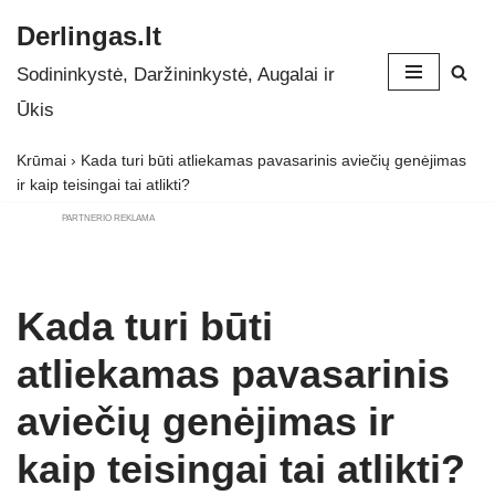
Derlingas.lt
Skip
Sodininkystė, Daržininkystė, Augalai ir
to
Ūkis
content
Krūmai
›
Kada turi būti atliekamas pavasarinis aviečių genėjimas
ir kaip teisingai tai atlikti?
PARTNERIO REKLAMA
Kada turi būti
atliekamas pavasarinis
aviečių genėjimas ir
kaip teisingai tai atlikti?