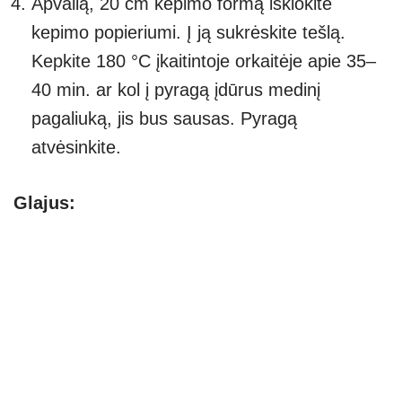
Apvalią, 20 cm kepimo formą išklokite
kepimo popieriumi. Į ją sukrėskite tešlą.
Kepkite 180 °C įkaitintoje orkaitėje apie 35–
40 min. ar kol į pyragą įdūrus medinį
pagaliuką, jis bus sausas. Pyragą
atvėsinkite.
Glajus: