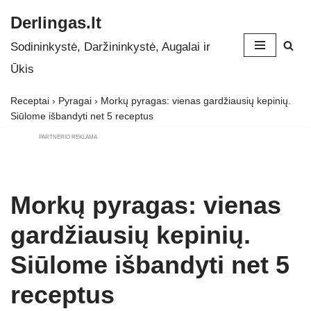
Derlingas.lt
Skip
Sodininkystė, Daržininkystė, Augalai ir
to
Ūkis
content
Receptai
›
Pyragai
›
Morkų pyragas: vienas gardžiausių kepinių.
Siūlome išbandyti net 5 receptus
PARTNERIO REKLAMA
Morkų pyragas: vienas
gardžiausių kepinių.
Siūlome išbandyti net 5
receptus