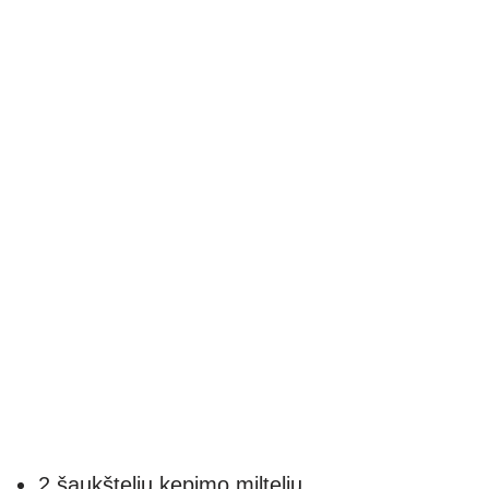
2 šaukštelių kepimo miltelių