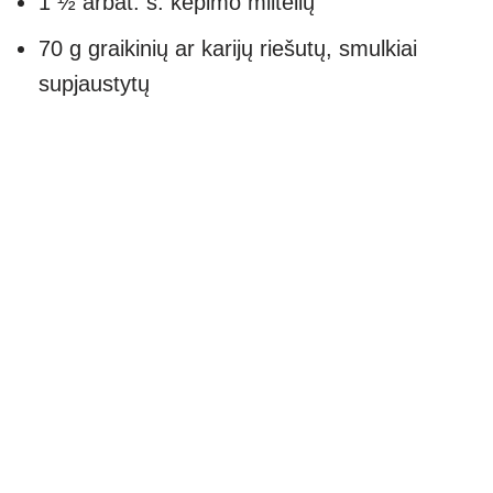
1 ½ arbat. š. kepimo miltelių
70 g graikinių ar karijų riešutų, smulkiai
supjaustytų