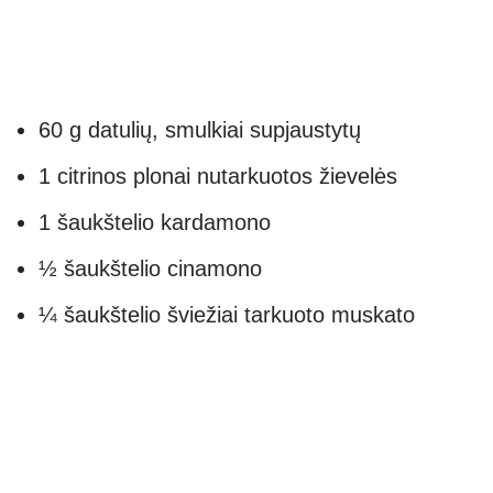
60 g datulių, smulkiai supjaustytų
1 citrinos plonai nutarkuotos žievelės
1 šaukštelio kardamono
½ šaukštelio cinamono
¼ šaukštelio šviežiai tarkuoto muskato