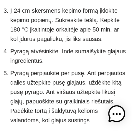
Į 24 cm skersmens kepimo formą įklokite
kepimo popierių. Sukrėskite tešlą. Kepkite
180 °C įkaitintoje orkaitėje apie 50 min. ar
kol įdurus pagaliuku, jis liks sausas.
Pyragą atvėsinkite. Inde sumaišykite glajaus
ingredientus.
Pyragą perpjaukite per pusę. Ant perpjautos
dalies užtepkite pusę glajaus, uždėkite kitą
pusę pyrago. Ant viršaus užtepkite likusį
glajų, papuoškite su graikiniais riešutais.
Padėkite tortą į šaldytuvą kelioms
valandoms, kol glajus sustings.