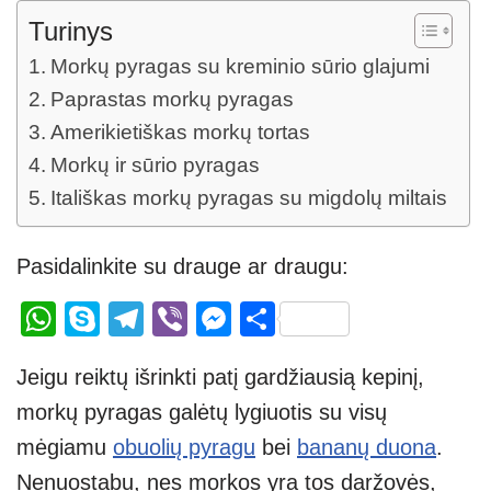
Turinys
Morkų pyragas su kreminio sūrio glajumi
Paprastas morkų pyragas
Amerikietiškas morkų tortas
Morkų ir sūrio pyragas
Itališkas morkų pyragas su migdolų miltais
Pasidalinkite su drauge ar draugu:
W
S
T
Vi
M
S
h
ky
el
b
e
h
Jeigu reiktų išrinkti patį gardžiausią kepinį,
at
p
e
er
ss
ar
morkų pyragas galėtų lygiuotis su visų
s
e
gr
e
e
mėgiamu
obuolių pyragu
bei
bananų duona
.
A
a
n
Nenuostabu, nes morkos yra tos daržovės,