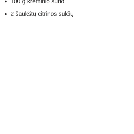
100 g kreminio sūrio
2 šaukštų citrinos sulčių