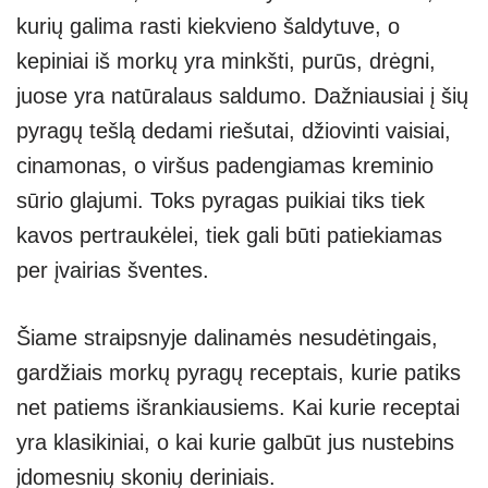
p
m
g
kurių galima rasti kiekvieno šaldytuve, o
p
er
kepiniai iš morkų yra minkšti, purūs, drėgni,
juose yra natūralaus saldumo. Dažniausiai į šių
pyragų tešlą dedami riešutai, džiovinti vaisiai,
cinamonas, o viršus padengiamas kreminio
sūrio glajumi. Toks pyragas puikiai tiks tiek
kavos pertraukėlei, tiek gali būti patiekiamas
per įvairias šventes.
Šiame straipsnyje dalinamės nesudėtingais,
gardžiais morkų pyragų receptais, kurie patiks
net patiems išrankiausiems. Kai kurie receptai
yra klasikiniai, o kai kurie galbūt jus nustebins
įdomesnių skonių deriniais.