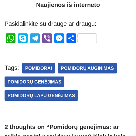
Naujienos iš interneto
Pasidalinkite su drauge ar draugu:
W
S
T
Vi
M
S
h
ky
el
b
e
h
at
p
e
er
ss
ar
s
e
gr
e
e
Tags:
POMIDORAI
POMIDORŲ AUGINIMAS
A
a
n
POMIDORŲ GENĖJIMAS
p
m
g
p
er
POMIDORŲ LAPŲ GENĖJIMAS
2 thoughts on “Pomidorų genėjimas: ar