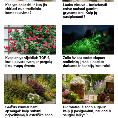
Kas yra bokashi ir kuo jis
Lauko virtuvė – funkcionali
skiriasi nuo tradicinio
erdvė maistui gaminti
kompostavimo?
gryname ore. Kaip ją
susiplanuoti?
Kvepiantys vijokliai: TOP 9,
Žalia šviesa sode: slaptas
kurie pavers tvorą ar pergolą
sodininkų įrankis nakties
tikra kvapų švente
darbams ir kenkėjų kontrolei
Gražūs krūmai namų
Hidrolatas iš sodo augalų:
apsaugai: kaip sukurti
kaip jį pasigaminti, naudoti ir
neįveikiamą ir estetišką sodo
saugiai laikyti?