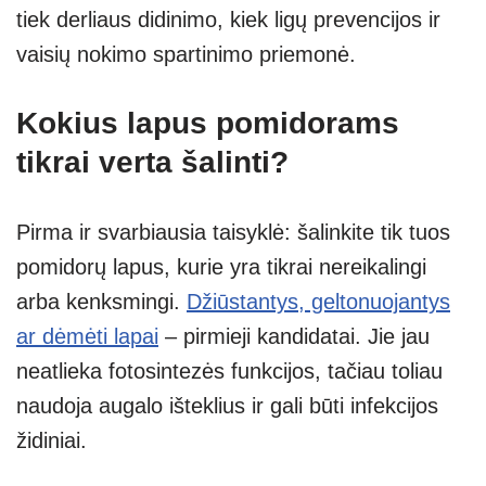
tiek derliaus didinimo, kiek ligų prevencijos ir
vaisių nokimo spartinimo priemonė.
Kokius lapus pomidorams
tikrai verta šalinti?
Pirma ir svarbiausia taisyklė: šalinkite tik tuos
pomidorų lapus, kurie yra tikrai nereikalingi
arba kenksmingi.
Džiūstantys, geltonuojantys
ar dėmėti lapai
– pirmieji kandidatai. Jie jau
neatlieka fotosintezės funkcijos, tačiau toliau
naudoja augalo išteklius ir gali būti infekcijos
židiniai.