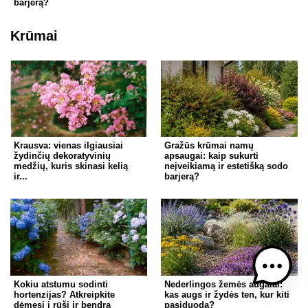
barjerą?
Krūmai
Krausva: vienas ilgiausiai
Gražūs krūmai namų
žydinčių dekoratyvinių
apsaugai: kaip sukurti
medžių, kuris skinasi kelią
neįveikiamą ir estetišką sodo
ir...
barjerą?
Kokiu atstumu sodinti
Nederlingos žemės augalai:
hortenzijas? Atkreipkite
kas augs ir žydės ten, kur kiti
dėmesį į rūšį ir bendrą
pasiduoda?