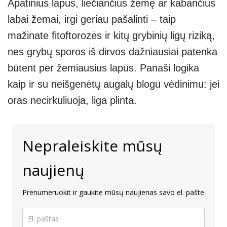
Apatinius lapus, liečiančius žemę ar kabančius
labai žemai, irgi geriau pašalinti – taip
mažinate fitoftorozės ir kitų grybinių ligų riziką,
nes grybų sporos iš dirvos dažniausiai patenka
būtent per žemiausius lapus. Panaši logika
kaip ir su neišgenėtų augalų blogu vėdinimu: jei
oras necirkuliuoja, liga plinta.
Nepraleiskite mūsų
naujienų
Prenumeruokit ir gaukite mūsų naujienas savo el. pašte