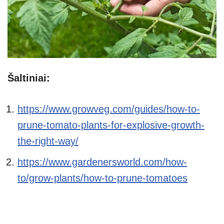
Šaltiniai:
https://www.growveg.com/guides/how-to-
prune-tomato-plants-for-explosive-growth-
the-right-way/
https://www.gardenersworld.com/how-
to/grow-plants/how-to-prune-tomatoes