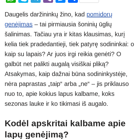
h
ky
el
b
e
h
Daugelis daržininkų žino, kad
pomidorų
at
p
e
er
ss
ar
genėjimas
– tai pirmiausia šoninių ūglių
s
e
gr
e
e
šalinimas. Tačiau yra ir kitas klausimas, kurį
A
a
n
kelia tiek pradedantieji, tiek patyrę sodininkai: o
p
m
g
kaip su lapais? Ar juos irgi reikia genėti? O
p
er
galbūt net palikti augalą visiškai pliką?
Atsakymas, kaip dažnai būna sodininkystėje,
nėra paprastas „taip“ arba „ne“ – jis priklauso
nuo to, apie kokius lapus kalbame, koks
sezonas lauke ir ko tikimasi iš augalo.
Kodėl apskritai kalbame apie
lapų genėjimą?