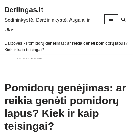
Derlingas.lt
Skip
Sodininkystė, Daržininkystė, Augalai ir
to
Ūkis
content
Daržovės
›
Pomidorų genėjimas: ar reikia genėti pomidorų lapus?
Kiek ir kaip teisingai?
PARTNERIO REKLAMA
Pomidorų genėjimas: ar
reikia genėti pomidorų
lapus? Kiek ir kaip
teisingai?