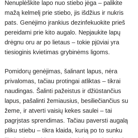
Nenuplėškite lapo nuo stiebo jėga – palikite
mažą kelmelį prie stiebo, jis išdžius ir nukris
pats. Genėjimo įrankius dezinfekuokite prieš
pereidami prie kito augalo. Nepjaukite lapų
drėgnu oru ar po lietaus – tokie pjūviai yra
tiesioginis kvietimas grybinėms ligoms.
Pomidorų genėjimas, šalinant lapus, nėra
privalomas, tačiau protingai atliktas – tikrai
naudingas. Šalinti pažeistus ir džiūstančius
lapus, pašalinti žemiausius, besiliečiančius su
žeme, ir atverti vaisių kekes saulei – tai
pagrįstas sprendimas. Tačiau paversti augalą
pliku stiebu – tikra klaida, kurią po to sunku