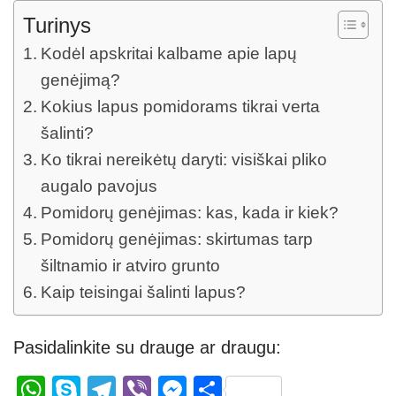
Turinys
Kodėl apskritai kalbame apie lapų
genėjimą?
Kokius lapus pomidorams tikrai verta
šalinti?
Ko tikrai nereikėtų daryti: visiškai pliko
augalo pavojus
Pomidorų genėjimas: kas, kada ir kiek?
Pomidorų genėjimas: skirtumas tarp
šiltnamio ir atviro grunto
Kaip teisingai šalinti lapus?
Pasidalinkite su drauge ar draugu:
W
S
T
Vi
M
S