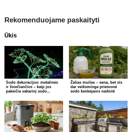
Rekomenduojame paskaityti
Ūkis
Sodo dekoracijos: metalinės
Žalias muilas – sena, bet vis
ir šviečiančios – kaip jos
dar veiksminga priemonė
pakeičia vakarinį sodo...
sodo kenkėjams naikinti