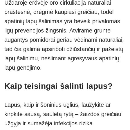
Uždaroje erdvėje oro cirkuliacija natūraliai
prastesnė, drėgmė kaupiasi greičiau, todėl
apatinių lapų šalinimas yra beveik privalomas
ligų prevencijos žingsnis. Atvirame grunte
augantys pomidorai geriau vėdinami natūraliai,
tad čia galima apsiriboti džiūstančių ir pažeistų
lapų šalinimu, nesiimant agresyvaus apatinių
lapų genėjimo.
Kaip teisingai šalinti lapus?
Lapus, kaip ir šoninius ūglius, laužykite ar
kirpkite sausą, saulėtą rytą – žaizdos greičiau
užgyja ir sumažėja infekcijos rizika.