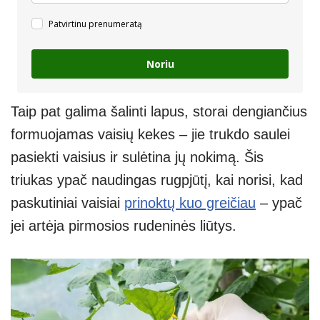
Patvirtinu prenumeratą
Noriu
Taip pat galima šalinti lapus, storai dengiančius
formuojamas vaisių kekes – jie trukdo saulei
pasiekti vaisius ir sulėtina jų nokimą. Šis
triukas ypač naudingas rugpjūtį, kai norisi, kad
paskutiniai vaisiai
prinoktų kuo greičiau
– ypač
jei artėja pirmosios rudeninės liūtys.