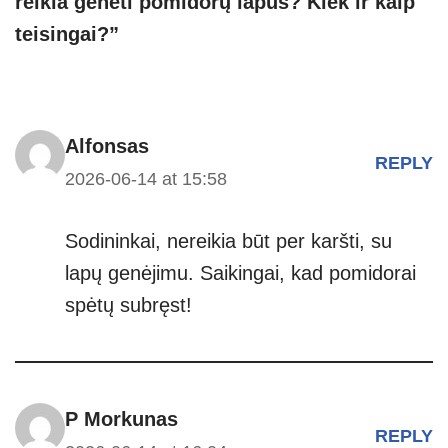
reikia genėti pomidorų lapus? Kiek ir kaip
teisingai?”
Alfonsas
REPLY
2026-06-14 at 15:58
Sodininkai, nereikia būt per karšti, su
lapų genėjimu. Saikingai, kad pomidorai
spėtų subręst!
P Morkunas
REPLY