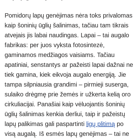
Pomidorų lapų genėjimas nėra toks privalomas
kaip šoninių ūglių šalinimas, tačiau tam tikrais
atvejais jis labai naudingas. Lapai – tai augalo
fabrikas: per juos vyksta fotosintezė,
gaminamos medžiagos vaisiams. Tačiau
apatiniai, senstantys ar pažeisti lapai dažnai ne
tiek gamina, kiek eikvoja augalo energiją. Jie
tampa silpniausia grandimi – pirmieji suserga,
sulaiko drėgmę prie žemės ir užkerta kelią oro
cirkuliacijai. Panašiai kaip vėluojantis šoninių
ūglių šalinimas kenkia derliui, taip ir pažeistų
lapų palikimas gali paspartinti
ligų plitimą
po
visą augalą. Iš esmės lapų genėjimas – tai ne