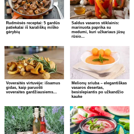
Rudmėsės receptai: 5 gardūs
Saldus vasaros stiklainis:
patiekalai iš karališkų miško
marinuota paprika su
gėrybių
medumi, kuri užkariaus jūsų
rūsio...
Voveraitės virtuvėje: išsamus
Melionų sriuba – elegantiškas
gidas, kaip paruošti
vasaros desertas,
voveraites gardžiausiems...
besislepiantis po užkandžio
kauke