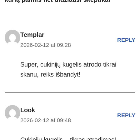
p
er
Templar
REPLY
2026-02-12 at 09:28
Super, cukinijų kugelis atrodo tikrai
skanu, reiks išbandyt!
Look
REPLY
2026-02-12 at 09:48
Cukinijų kugelis – tikras atradimas!