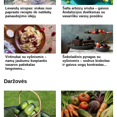
Levandų sirupas: viskas nuo
Šalta arbūzų sriuba – gaivus
paprasto recepto iki netikėtų
Andalūzijos dvelksmas su
panaudojimo idėjų
vasarišku vaisių posūkiu
Virtinukai su vyšniomis –
Šokoladinis pyragas su
namų jaukumu kvepiantis
vyšniomis – sodrus biskvitas
vasaros patiekalas
ir gaivus uogų kontrastas...
lengviems...
Daržovės