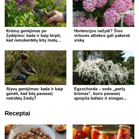
Krūmų genėjimas po
Hortenzijos nežydi? Šios
žydėjimo: kada ir kaip kirpti,
virtuvės atliekos gali pakeisti
kad nenukentėtų kitų metų...
viską
Alyvų genėjimas: kada ir kaip
Egzochorda – sodo „perlų
genėti, kad kitą pavasarį
krūmas“, kuris pavasarį
netrūktų žiedų?
apsipila baltais it sniegas...
Receptai