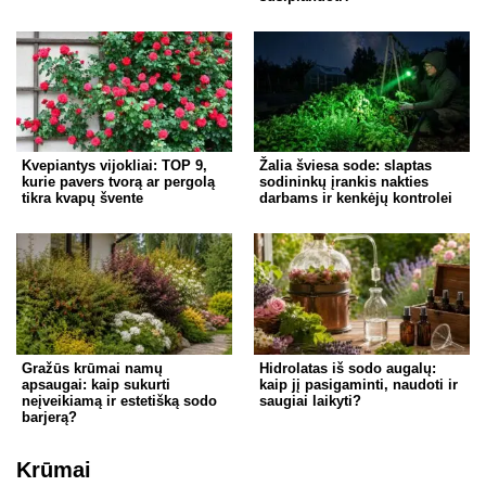
Kvepiantys vijokliai: TOP 9,
Žalia šviesa sode: slaptas
kurie pavers tvorą ar pergolą
sodininkų įrankis nakties
tikra kvapų švente
darbams ir kenkėjų kontrolei
Gražūs krūmai namų
Hidrolatas iš sodo augalų:
apsaugai: kaip sukurti
kaip jį pasigaminti, naudoti ir
neįveikiamą ir estetišką sodo
saugiai laikyti?
barjerą?
Krūmai