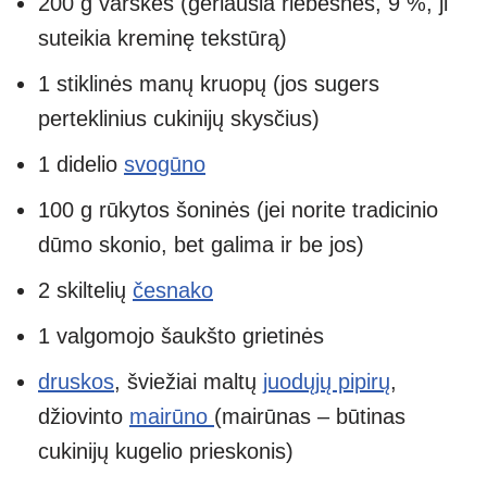
200 g varškės (geriausia riebesnės, 9 %, ji
suteikia kreminę tekstūrą)
1 stiklinės manų kruopų (jos sugers
perteklinius cukinijų skysčius)
1 didelio
svogūno
100 g rūkytos šoninės (jei norite tradicinio
dūmo skonio, bet galima ir be jos)
2 skiltelių
česnako
1 valgomojo šaukšto grietinės
druskos
, šviežiai maltų
juodųjų pipirų
,
džiovinto
mairūno
(mairūnas – būtinas
cukinijų kugelio prieskonis)