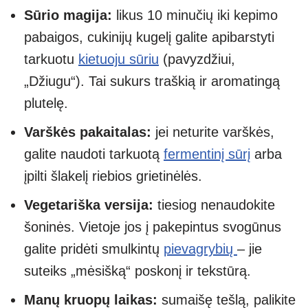
Sūrio magija:
likus 10 minučių iki kepimo
pabaigos, cukinijų kugelį galite apibarstyti
tarkuotu
kietuoju sūriu
(pavyzdžiui,
„Džiugu“). Tai sukurs traškią ir aromatingą
plutelę.
Varškės pakaitalas:
jei neturite varškės,
galite naudoti tarkuotą
fermentinį sūrį
arba
įpilti šlakelį riebios grietinėlės.
Vegetariška versija:
tiesiog nenaudokite
šoninės. Vietoje jos į pakepintus svogūnus
galite pridėti smulkintų
pievagrybių
– jie
suteiks „mėsišką“ poskonį ir tekstūrą.
Manų kruopų laikas:
sumaišę tešlą, palikite