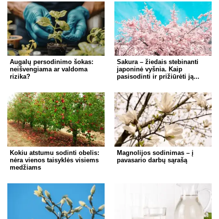
Augalų persodinimo šokas:
Sakura – žiedais stebinanti
neišvengiama ar valdoma
japoninė vyšnia. Kaip
rizika?
pasisodinti ir prižiūrėti ją...
Kokiu atstumu sodinti obelis:
Magnolijos sodinimas – į
nėra vienos taisyklės visiems
pavasario darbų sąrašą
medžiams