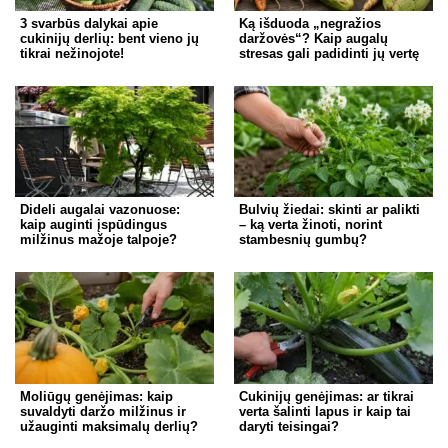
3 svarbūs dalykai apie
Ką išduoda „negražios
cukinijų derlių: bent vieno jų
daržovės“? Kaip augalų
tikrai nežinojote!
stresas gali padidinti jų vertę
Dideli augalai vazonuose:
Bulvių žiedai: skinti ar palikti
kaip auginti įspūdingus
– ką verta žinoti, norint
milžinus mažoje talpoje?
stambesnių gumbų?
Moliūgų genėjimas: kaip
Cukinijų genėjimas: ar tikrai
suvaldyti daržo milžinus ir
verta šalinti lapus ir kaip tai
užauginti maksimalų derlių?
daryti teisingai?