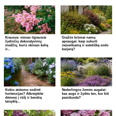
Krausva: vienas ilgiausiai
Gražūs krūmai namų
žydinčių dekoratyvinių
apsaugai: kaip sukurti
medžių, kuris skinasi kelią
neįveikiamą ir estetišką sodo
ir...
barjerą?
Kokiu atstumu sodinti
Nederlingos žemės augalai:
hortenzijas? Atkreipkite
kas augs ir žydės ten, kur kiti
dėmesį į rūšį ir bendrą
pasiduoda?
taisyklę...