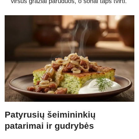
viršus gražiai paruduos, o šonai taps tvirti.
Patyrusių šeimininkių
patarimai ir gudrybės