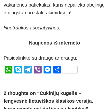
vakarienės patiekalas, kuris nepalieka abejingų
ir dingsta nuo stalo akimirksniu!
Nuotraukos asociatyvinės
.
Naujienos iš interneto
Pasidalinkite su drauge ar draugu:
W
S
T
Vi
M
S
h
ky
el
b
e
h
at
p
e
er
ss
ar
s
e
gr
e
e
2 thoughts on “Cukinijų kugelis –
A
a
n
lengvesnė lietuviškos klasikos versija,
p
m
g
kurią pamils net didžiausi skeptikai”