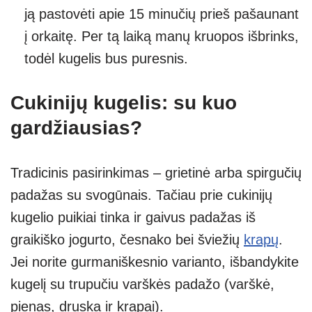
ją pastovėti apie 15 minučių prieš pašaunant
į orkaitę. Per tą laiką manų kruopos išbrinks,
todėl kugelis bus puresnis.
Cukinijų kugelis: su kuo
gardžiausias?
Tradicinis pasirinkimas – grietinė arba spirgučių
padažas su svogūnais. Tačiau prie cukinijų
kugelio puikiai tinka ir gaivus padažas iš
graikiško jogurto, česnako bei šviežių
krapų
.
Jei norite gurmaniškesnio varianto, išbandykite
kugelį su trupučiu varškės padažo (varškė,
pienas, druska ir krapai).