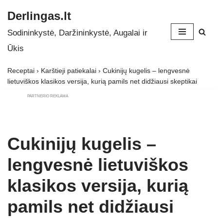
Derlingas.lt
Skip
Sodininkystė, Daržininkystė, Augalai ir
to
Ūkis
content
Receptai
›
Karštieji patiekalai
›
Cukinijų kugelis – lengvesnė
lietuviškos klasikos versija, kurią pamils net didžiausi skeptikai
PARTNERIO REKLAMA
Cukinijų kugelis –
lengvesnė lietuviškos
klasikos versija, kurią
pamils net didžiausi