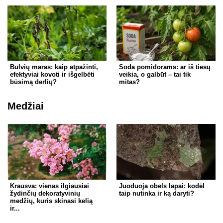
Bulvių maras: kaip atpažinti,
Soda pomidorams: ar iš tiesų
efektyviai kovoti ir išgelbėti
veikia, o galbūt – tai tik
būsimą derlių?
mitas?
Medžiai
Krausva: vienas ilgiausiai
Juoduoja obels lapai: kodėl
žydinčių dekoratyvinių
taip nutinka ir ką daryti?
medžių, kuris skinasi kelią
ir...