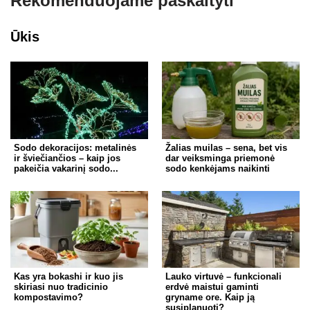
Rekomenduojame paskaityti
Ūkis
Sodo dekoracijos: metalinės
Žalias muilas – sena, bet vis
ir šviečiančios – kaip jos
dar veiksminga priemonė
pakeičia vakarinį sodo...
sodo kenkėjams naikinti
Kas yra bokashi ir kuo jis
Lauko virtuvė – funkcionali
skiriasi nuo tradicinio
erdvė maistui gaminti
kompostavimo?
gryname ore. Kaip ją
susiplanuoti?