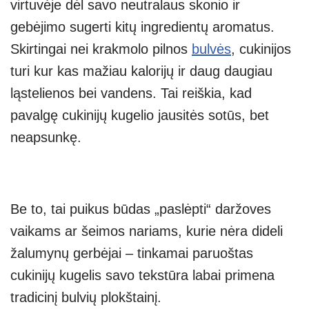
virtuvėje dėl savo neutralaus skonio ir
gebėjimo sugerti kitų ingredientų aromatus.
Skirtingai nei krakmolo pilnos
bulvės
, cukinijos
turi kur kas mažiau kalorijų ir daug daugiau
ląstelienos bei vandens. Tai reiškia, kad
pavalgę cukinijų kugelio jausitės sotūs, bet
neapsunkę.
Be to, tai puikus būdas „paslėpti“ daržoves
vaikams ar šeimos nariams, kurie nėra dideli
žalumynų gerbėjai – tinkamai paruoštas
cukinijų kugelis savo tekstūra labai primena
tradicinį bulvių plokštainį.