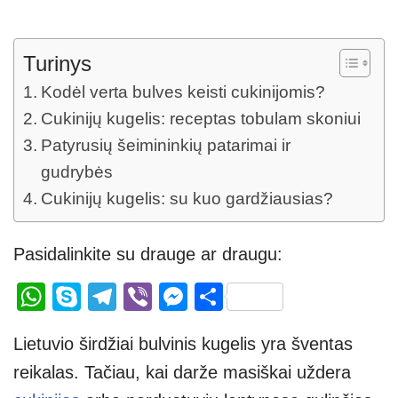
Turinys
Kodėl verta bulves keisti cukinijomis?
Cukinijų kugelis: receptas tobulam skoniui
Patyrusių šeimininkių patarimai ir
gudrybės
Cukinijų kugelis: su kuo gardžiausias?
Pasidalinkite su drauge ar draugu:
W
S
T
Vi
M
S
h
ky
el
b
e
h
Lietuvio širdžiai bulvinis kugelis yra šventas
at
p
e
er
ss
ar
reikalas. Tačiau, kai darže masiškai uždera
s
e
gr
e
e