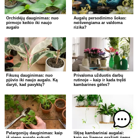
Orchidėjų dauginimas: nuo
Augalų persodinimo šokas:
pirmojo keikio iki naujo
neišvengiama ar valdoma
augalo
rizika?
Fikusų dauginimas: nuo
Privaloma užduotis darbų
pjūvio iki naujo augalo. Ką
rutinoje – kaip ir kada tręšti
daryti, kad pavyktų?
kambarines gėles?
Pelargonijų dauginimas: kaip
Ištįsę kambariniai augalai:
iš vieno augalo sukurti
kaip po žiemos grąžinti jiems