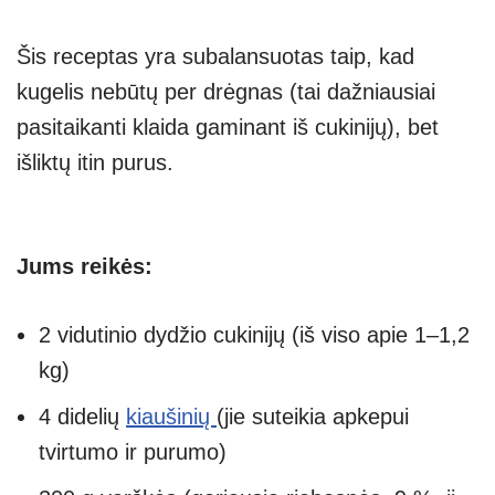
Šis receptas yra subalansuotas taip, kad
kugelis nebūtų per drėgnas (tai dažniausiai
pasitaikanti klaida gaminant iš cukinijų), bet
išliktų itin purus.
Jums reikės:
2 vidutinio dydžio cukinijų (iš viso apie 1–1,2
kg)
4 didelių
kiaušinių
(jie suteikia apkepui
tvirtumo ir purumo)