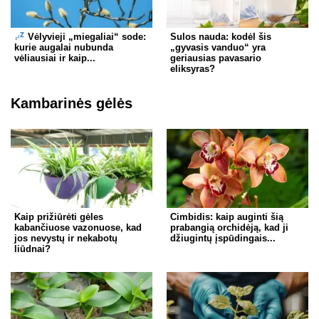
Vėlyvieji „miegaliai“ sode:
Sulos nauda: kodėl šis
kurie augalai nubunda
„gyvasis vanduo“ yra
vėliausiai ir kaip...
geriausias pavasario
eliksyras?
Kambarinės gėlės
Kaip prižiūrėti gėles
Cimbidis: kaip auginti šią
kabančiuose vazonuose, kad
prabangią orchidėją, kad ji
jos nevystų ir nekabotų
džiugintų įspūdingais...
liūdnai?