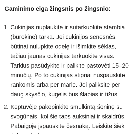
Gaminimo eiga žingsnis po žingsnio:
Cukinijas nuplaukite ir sutarkuokite stambia
(burokine) tarka. Jei cukinijos senesnės,
būtinai nulupkite odelę ir išimkite sėklas,
tačiau jaunas cukinijas tarkuokite visas.
Tarkius pasūdykite ir palikite pastovėti 15–20
minučių. Po to cukinijas stipriai nuspauskite
rankomis arba per marlę. Jei paliksite per
daug skysčio, kugelis bus šlapias ir tižus.
Keptuvėje pakepinkite smulkintą šoninę su
svogūnais, kol šie taps auksiniai ir skaidrūs.
Pabaigoje įspauskite česnaką. Leiskite šiek