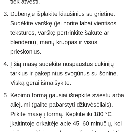
tiek atvėsti.
Dubenyje išplakite kiaušinius su grietine.
Sudėkite varškę (jei norite labai vientisos
tekstūros, varškę pertrinkite šakute ar
blenderiu), manų kruopas ir visus
prieskonius.
Į šią masę sudėkite nuspaustus cukinijų
tarkius ir pakepintus svogūnus su šonine.
Viską gerai išmaišykite.
Kepimo formą gausiai ištepkite sviestu arba
aliejumi (galite pabarstyti džiūvėsėliais).
Pilkite masę į formą. Kepkite iki 180 °C
įkaitintoje orkaitėje apie 45–60 minučių, kol