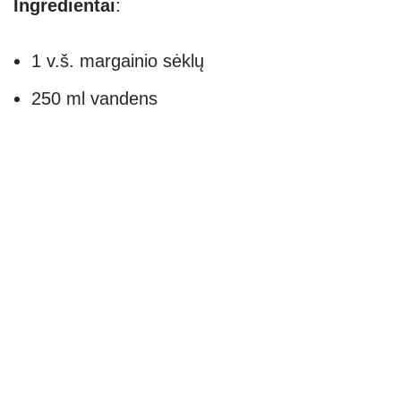
Ingredientai
:
1 v.š. margainio sėklų
250 ml vandens