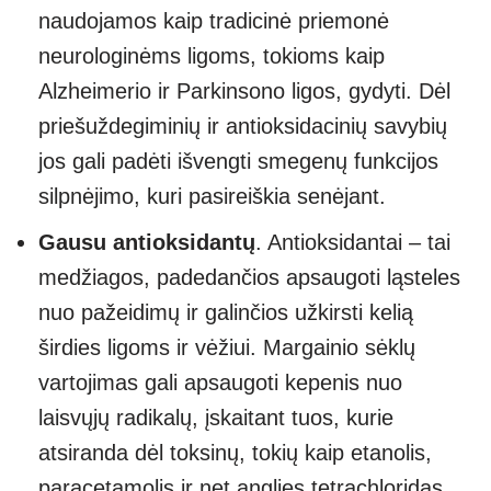
naudojamos kaip tradicinė priemonė
neurologinėms ligoms, tokioms kaip
Alzheimerio ir Parkinsono ligos, gydyti. Dėl
priešuždegiminių ir antioksidacinių savybių
jos gali padėti išvengti smegenų funkcijos
silpnėjimo, kuri pasireiškia senėjant.
Gausu antioksidantų
. Antioksidantai – tai
medžiagos, padedančios apsaugoti ląsteles
nuo pažeidimų ir galinčios užkirsti kelią
širdies ligoms ir vėžiui. Margainio sėklų
vartojimas gali apsaugoti kepenis nuo
laisvųjų radikalų, įskaitant tuos, kurie
atsiranda dėl toksinų, tokių kaip etanolis,
paracetamolis ir net anglies tetrachloridas.