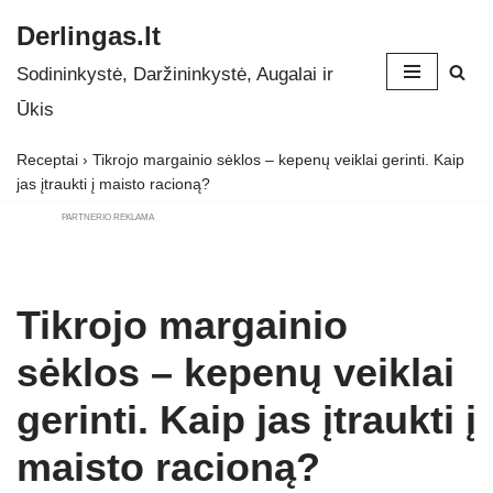
Derlingas.lt
Skip
Sodininkystė, Daržininkystė, Augalai ir
to
Ūkis
content
Receptai
›
Tikrojo margainio sėklos – kepenų veiklai gerinti. Kaip
jas įtraukti į maisto racioną?
PARTNERIO REKLAMA
Tikrojo margainio
sėklos – kepenų veiklai
gerinti. Kaip jas įtraukti į
maisto racioną?