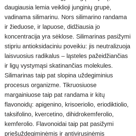
daugiausia lemia veiklioji junginių grupė,
vadinama silimarinu. Nors silimarino randama
ir žieduose, ir lapuose, didžiausia jo
koncentracija yra sėklose. Silimarinas pasižymi
stipriu antioksidaciniu poveikiu: jis neutralizuoja
laisvuosius radikalus – ląsteles pažeidžiančias
ir ligų vystymąsi skatinančias molekules.
Silimarinas taip pat slopina uždegiminius
procesus organizme. Tikruosiuose
margainiuose taip pat randama ir kitų
flavonoidų: apigenino, krisoeriolio, eriodiktiolio,
taksifolino, kvercetino, dihidrokemferolio,
kemferolio. Flavonoidai taip pat pasižymi
priešuždegiminėmis ir antivirusinėmis