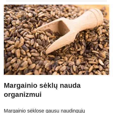
Margainio sėklų nauda
organizmui
Margainio sėklose gausu naudingųjų