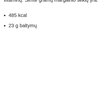
vitaminų. Šimte gramų margainio sėklų yra:
485 kcal
23 g baltymų