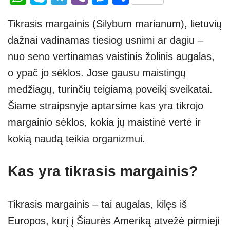
h
ky
el
b
e
h
Tikrasis margainis (Silybum marianum), lietuvių
at
p
e
er
ss
ar
dažnai vadinamas tiesiog usnimi ar dagiu –
s
e
gr
e
e
nuo seno vertinamas vaistinis žolinis augalas,
A
a
n
o ypač jo sėklos. Jose gausu maistingų
p
m
g
medžiagų, turinčių teigiamą poveikį sveikatai.
p
er
Šiame straipsnyje aptarsime kas yra tikrojo
margainio sėklos, kokia jų maistinė vertė ir
kokią naudą teikia organizmui.
Kas yra tikrasis margainis?
Tikrasis margainis – tai augalas, kilęs iš
Europos, kurį į Šiaurės Ameriką atvežė pirmieji