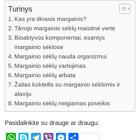
Turinys
Kas yra tikrasis margainis?
Tikrojo margainio sėklų maistinė vertė
Bioaktyvūs komponentai, esantys
margainio sėklose
Margainio sėklų nauda organizmui
Margainio sėklų vartojimas
Margainio sėklų arbata
Žalias kokteilis su margainio sėklomis ir
alaviju
Margainio sėklų neigiamas poveikis
Pasidalinkite su drauge ar draugu:
W
S
T
Vi
M
S