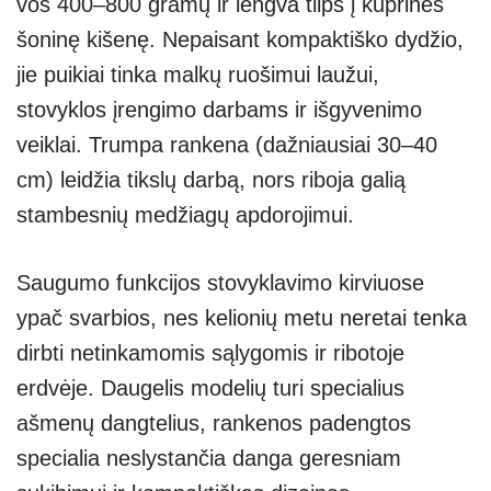
vos 400–800 gramų ir lengva tilps į kuprinės
šoninę kišenę. Nepaisant kompaktiško dydžio,
jie puikiai tinka malkų ruošimui laužui,
stovyklos įrengimo darbams ir išgyvenimo
veiklai. Trumpa rankena (dažniausiai 30–40
cm) leidžia tikslų darbą, nors riboja galią
stambesnių medžiagų apdorojimui.
Saugumo funkcijos stovyklavimo kirviuose
ypač svarbios, nes kelionių metu neretai tenka
dirbti netinkamomis sąlygomis ir ribotoje
erdvėje. Daugelis modelių turi specialius
ašmenų dangtelius, rankenos padengtos
specialia neslystančia danga geresniam