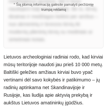
medžiojamus gyvūnus, bet ir buvo
* Šią įdomią informaciją galėsite pamatyti peržiūrėję
naudojami kaip kovos ginklai. Be to, kirvių
trumpą reklamą
dizainas ir medžiagos keitėsi per amžius –
nuo akmeninių ir bronzos kirvių iki
modernių plieninių kirvių su mediniais ar
sintetiniais kotais.
Lietuvos archeologiniai radiniai rodo, kad kirviai
mūsų teritorijoje naudoti jau prieš 10 000 metų.
Baltiški geležies amžiaus kirviai buvo ypač
vertinami dėl savo kokybės ir patikimumo – jų
radinių aptinkama net Skandinavijoje ir
Rusijoje, kas liudija apie aktyvią prekybą ir
aukštus Lietuvos amatininkų įgūdžius.