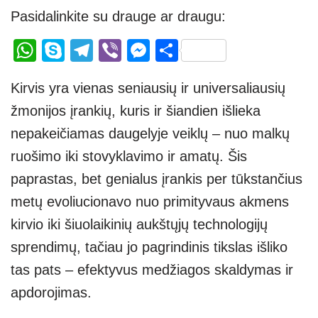
Pasidalinkite su drauge ar draugu:
W
S
T
Vi
M
S
h
ky
el
b
e
h
Kirvis yra vienas seniausių ir universaliausių
at
p
e
er
ss
ar
žmonijos įrankių, kuris ir šiandien išlieka
s
e
gr
e
e
nepakeičiamas daugelyje veiklų – nuo malkų
A
a
n
ruošimo iki stovyklavimo ir amatų. Šis
p
m
g
paprastas, bet genialus įrankis per tūkstančius
p
er
metų evoliucionavo nuo primityvaus akmens
kirvio iki šiuolaikinių aukštųjų technologijų
sprendimų, tačiau jo pagrindinis tikslas išliko
tas pats – efektyvus medžiagos skaldymas ir
apdorojimas.