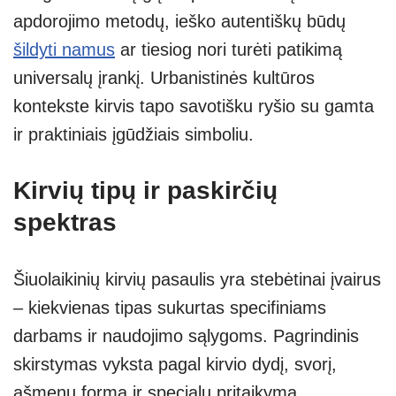
apdorojimo metodų, ieško autentiškų būdų
šildyti namus
ar tiesiog nori turėti patikimą
universalų įrankį. Urbanistinės kultūros
kontekste kirvis tapo savotišku ryšio su gamta
ir praktiniais įgūdžiais simboliu.
Kirvių tipų ir paskirčių
spektras
Šiuolaikinių kirvių pasaulis yra stebėtinai įvairus
– kiekvienas tipas sukurtas specifiniams
darbams ir naudojimo sąlygoms. Pagrindinis
skirstymas vyksta pagal kirvio dydį, svorį,
ašmenų formą ir specialų pritaikymą.