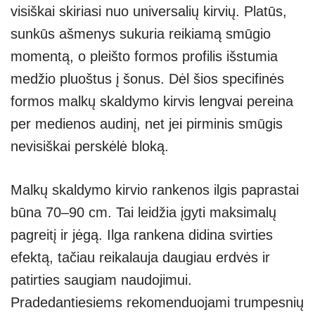
visiškai skiriasi nuo universalių kirvių. Platūs,
sunkūs ašmenys sukuria reikiamą smūgio
momentą, o pleišto formos profilis išstumia
medžio pluoštus į šonus. Dėl šios specifinės
formos malkų skaldymo kirvis lengvai pereina
per medienos audinį, net jei pirminis smūgis
nevisiškai perskėlė bloką.
Malkų skaldymo kirvio rankenos ilgis paprastai
būna 70–90 cm. Tai leidžia įgyti maksimalų
pagreitį ir jėgą. Ilga rankena didina svirties
efektą, tačiau reikalauja daugiau erdvės ir
patirties saugiam naudojimui.
Pradedantiesiems rekomenduojami trumpesnių