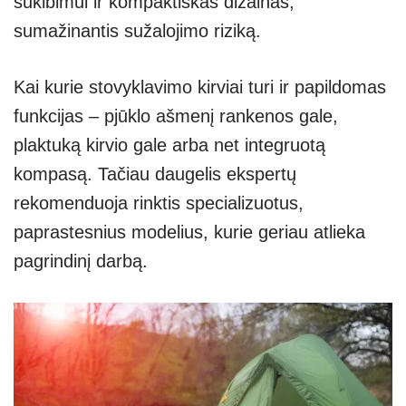
sukibimui ir kompaktiškas dizainas,
sumažinantis sužalojimo riziką.
Kai kurie stovyklavimo kirviai turi ir papildomas
funkcijas – pjūklo ašmenį rankenos gale,
plaktuką kirvio gale arba net integruotą
kompasą. Tačiau daugelis ekspertų
rekomenduoja rinktis specializuotus,
paprastesnius modelius, kurie geriau atlieka
pagrindinį darbą.