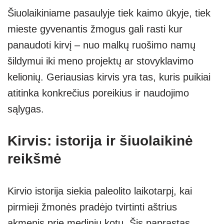
Šiuolaikiniame pasaulyje tiek kaimo ūkyje, tiek
mieste gyvenantis žmogus gali rasti kur
panaudoti kirvį – nuo malkų ruošimo namų
šildymui iki meno projektų ar stovyklavimo
kelionių. Geriausias kirvis yra tas, kuris puikiai
atitinka konkrečius poreikius ir naudojimo
sąlygas.
Kirvis: istorija ir šiuolaikinė
reikšmė
Kirvio istorija siekia paleolito laikotarpį, kai
pirmieji žmonės pradėjo tvirtinti aštrius
akmenis prie medinių kotų. Šis paprastas