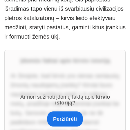
išradimas tapo vienu iš svarbiausių civilizacijos
plėtros katalizatorių – kirvis leido efektyviau
medžioti, statyti pastatus, gaminti kitus įrankius
ir formuoti žemės ūkį.
Įdomūs faktai apie kirvio istoriją
Ar žinojote, kad kirvis yra vienas seniausių
žmonių naudojamų įrankių? Kirviai buvo
naudojami maždaug prieš 1,5 milijono
Ar nori sužinoti įdomų faktą apie
kirvio
istoriją
?
metų, pradžioje kaip akmeniniai įrankiai be
kotų. Senovės civilizacijose jie ne tik
Peržiūrėti
padėdavo rinkti medieną ar skersti