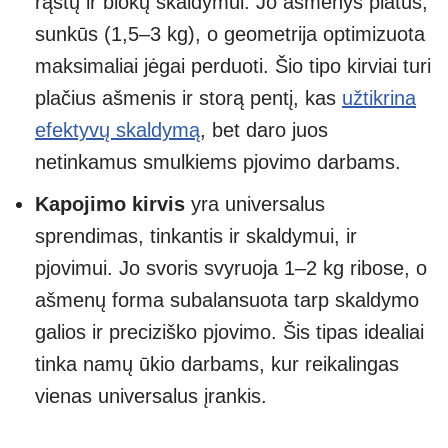
rąstų ir blokų skaldymui. Jo ašmenys platūs,
sunkūs (1,5–3 kg), o geometrija optimizuota
maksimaliai jėgai perduoti. Šio tipo kirviai turi
plačius ašmenis ir storą pentį, kas
užtikrina
efektyvų skaldymą
, bet daro juos
netinkamus smulkiems pjovimo darbams.
Kapojimo kirvis
yra universalus
sprendimas, tinkantis ir skaldymui, ir
pjovimui. Jo svoris svyruoja 1–2 kg ribose, o
ašmenų forma subalansuota tarp skaldymo
galios ir preciziško pjovimo. Šis tipas idealiai
tinka namų ūkio darbams, kur reikalingas
vienas universalus įrankis.