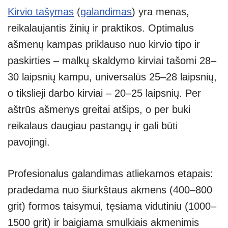
Kirvio tašymas
(
galandimas
) yra menas,
reikalaujantis žinių ir praktikos. Optimalus
ašmenų kampas priklauso nuo kirvio tipo ir
paskirties – malkų skaldymo kirviai tašomi 28–
30 laipsnių kampu, universalūs 25–28 laipsnių,
o tikslieji darbo kirviai – 20–25 laipsnių. Per
aštrūs ašmenys greitai atšips, o per buki
reikalaus daugiau pastangų ir gali būti
pavojingi.
Profesionalus galandimas atliekamos etapais:
pradedama nuo šiurkštaus akmens (400–800
grit) formos taisymui, tęsiama vidutiniu (1000–
1500 grit) ir baigiama smulkiais akmenimis