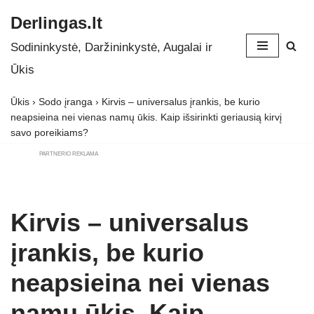
Derlingas.lt
Skip
Sodininkystė, Daržininkystė, Augalai ir
to
Ūkis
content
Ūkis
›
Sodo įranga
›
Kirvis – universalus įrankis, be kurio
neapsieina nei vienas namų ūkis. Kaip išsirinkti geriausią kirvį
savo poreikiams?
PARTNERIO REKLAMA
Kirvis – universalus
įrankis, be kurio
neapsieina nei vienas
namų ūkis. Kaip