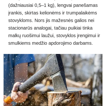
(dažniausiai 0,5–1 kg), lengvai panešamas
įrankis, skirtas kelionėms ir trumpalaikėms
stovykloms. Nors jis mažesnės galios nei
stacionarūs analogai, tačiau puikiai tinka
malkų ruošimui laužui, stovyklos įrengimui ir
smulkiems medžio apdorojimo darbams.