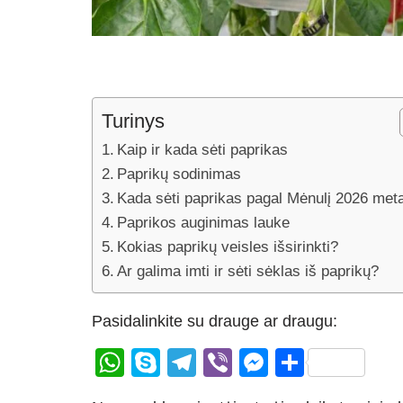
Turinys
Kaip ir kada sėti paprikas
Paprikų sodinimas
Kada sėti paprikas pagal Mėnulį 2026 met
Paprikos auginimas lauke
Kokias paprikų veisles išsirinkti?
Ar galima imti ir sėti sėklas iš paprikų?
Pasidalinkite su drauge ar draugu:
W
S
T
Vi
M
S
h
ky
el
b
e
h