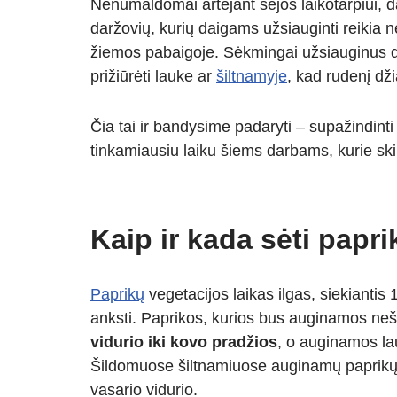
Nenumaldomai artėjant sėjos laikotarpiui, 
at
p
e
er
ss
ar
daržovių, kurių daigams užsiauginti reikia n
s
e
gr
e
e
žiemos pabaigoje. Sėkmingai užsiauginus daig
A
a
n
prižiūrėti lauke ar
šiltnamyje
, kad rudenį dž
p
m
g
p
er
Čia tai ir bandysime padaryti – supažindinti
tinkamiausiu laiku šiems darbams, kurie sk
Kaip ir kada sėti papri
Paprikų
vegetacijos laikas ilgas, siekiantis
anksti. Paprikos, kurios bus auginamos ne
vidurio iki kovo pradžios
, o auginamos l
Šildomuose šiltnamiuose auginamų paprikų sė
vasario vidurio.