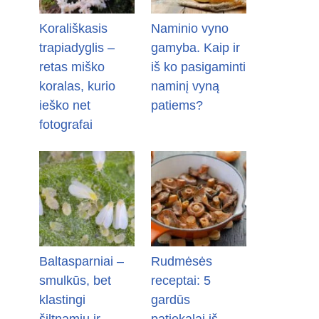
Korališkasis
Naminio vyno
trapiadyglis –
gamyba. Kaip ir
retas miško
iš ko pasigaminti
koralas, kurio
naminį vyną
ieško net
patiems?
fotografai
Baltasparniai –
Rudmėsės
smulkūs, bet
receptai: 5
klastingi
gardūs