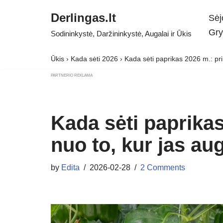
Derlingas.lt
Sėj
Skip
Gry
Sodininkystė, Daržininkystė, Augalai ir Ūkis
to
content
Ūkis
›
Kada sėti 2026
›
Kada sėti paprikas 2026 m.: prik
PARTNERIO REKLAMA
Kada sėti paprikas
nuo to, kur jas aug
by
Edita
2026-02-28
2 Comments