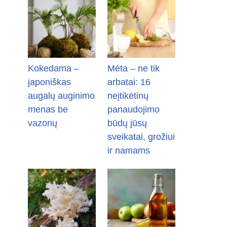
Kokedama –
Mėta – ne tik
japoniškas
arbatai: 16
augalų auginimo
neįtikėtinų
menas be
panaudojimo
vazonų
būdų jūsų
sveikatai, grožiui
ir namams