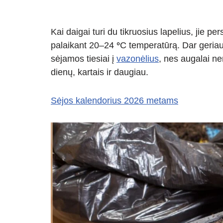
Kai daigai turi du tikruosius lapelius, jie 
palaikant 20–24
°
C temperatūrą. Dar geriau,
sėjamos tiesiai į
vazonėlius
, nes augalai n
dienų, kartais ir daugiau.
Sėjos kalendorius 2026 metams