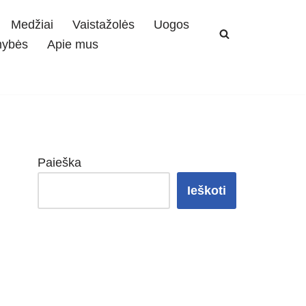
Medžiai
Vaistažolės
Uogos
mybės
Apie mus
Paieška
Ieškoti