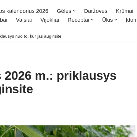
os kalendorius 2026
Gėlės
Daržovės
Krūmai
bai
Vaisiai
Vijokliai
Receptai
Ūkis
Įdo
lausys nuo to, kur jas auginsite
 2026 m.: priklausys
insite