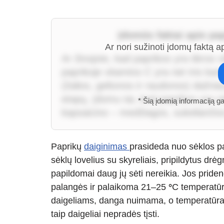
Įdomūs faktai apie pa
Ar nori sužinoti įdomų faktą a
Ar žinojote, kad paprikos yra tikros 
paprikoje vitamino C yra net tris kar
(žalios, geltonos ir raudonos) dažnia
etapų. Įdomu tai, kad paprikos yra vi
* Šią įdomią informaciją g
kapsaicino – medžiagos, sukeliančio
Paprikų
daiginimas
prasideda nuo sėklos pa
sėklų lovelius su skyreliais, pripildytus d
papildomai daug jų sėti nereikia. Jos pride
palangės ir palaikoma 21–25
°
C temperatūr
daigeliams, danga nuimama, o temperatūra 
taip daigeliai nepradės tįsti.