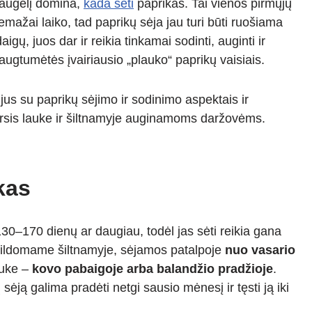
daugelį domina,
kada sėti
paprikas. Tai vienos pirmųjų
emažai laiko, tad paprikų sėja jau turi būti ruošiama
ų, juos dar ir reikia tinkamai sodinti, auginti ir
iaugtumėtės įvairiausio „plauko“ paprikų vaisiais.
 jus su paprikų sėjimo ir sodinimo aspektais ir
irsis lauke ir šiltnamyje auginamoms daržovėms.
kas
 130–170 dienų ar daugiau, todėl jas sėti reikia gana
šildomame šiltnamyje, sėjamos patalpoje
nuo vasario
auke –
kovo pabaigoje arba balandžio pradžioje
.
ją galima pradėti netgi sausio mėnesį ir tęsti ją iki