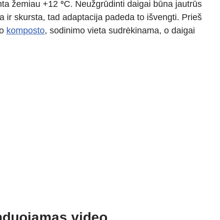
enta žemiau +12
°
C. Neužgrūdinti daigai būna jautrūs
a ir skursta, tad adaptacija padeda to išvengti. Prieš
io
komposto
, sodinimo vieta sudrėkinama, o daigai
duojamas video