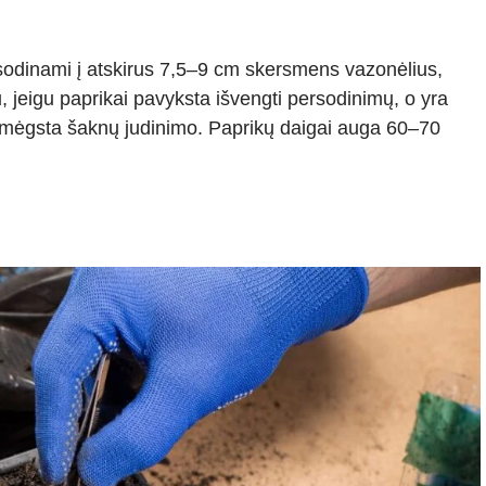
persodinami į atskirus 7,5–9 cm skersmens vazonėlius,
 jeigu paprikai pavyksta išvengti persodinimų, o yra
emėgsta šaknų judinimo. Paprikų daigai auga 60–70