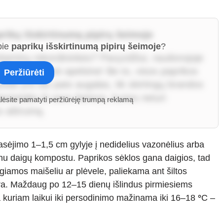
prikų išskirtinumą pipirų šeimoje
pie
paprikų išskirtinumą pipirų šeimoje
?
vitaminų rekordininkės? Pavyzdžiui, raudonojoje
tus daugiau nei apelsine! Be to, visos paprikos
Peržiūrėti
usiai yra tas pats augalas, tik skirtingų brandos
enintelės iš savo šeimos, kurios neturi
alėsite pamatyti peržiūrėję trumpą reklamą
s aštrumą.
sėjimo 1–1,5 cm gylyje į nedidelius vazonėlius arba
rėgnu daigų kompostu. Paprikos sėklos gana daigios, tad
ngiamos maišeliu ar plėvele, paliekama ant šiltos
a. Maždaug po 12–15 dienų išlindus pirmiesiems
kuriam laikui iki persodinimo mažinama iki 16–18
°
C –