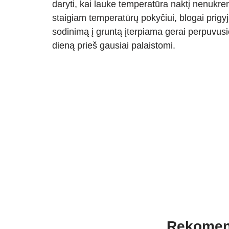
daryti, kai lauke temperatūra naktį nenukr
staigiam temperatūrų pokyčiui, blogai prigyj
sodinimą į gruntą įterpiama gerai perpuvus
dieną prieš gausiai palaistomi.
Rekomen