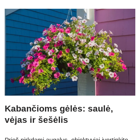
Kabančioms gėlės: saulė,
vėjas ir šešėlis