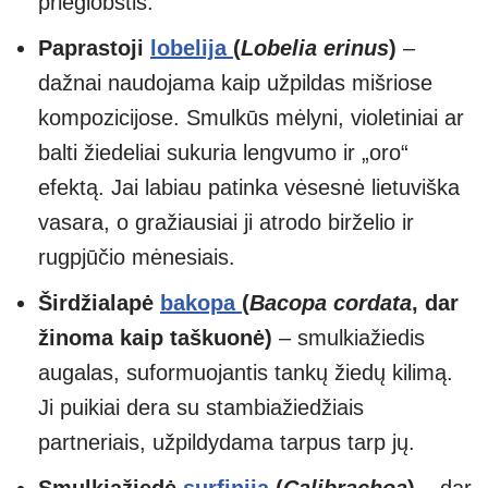
prieglobstis.
Paprastoji
lobelija
(
Lobelia erinus
)
–
dažnai naudojama kaip užpildas mišriose
kompozicijose. Smulkūs mėlyni, violetiniai ar
balti žiedeliai sukuria lengvumo ir „oro“
efektą. Jai labiau patinka vėsesnė lietuviška
vasara, o gražiausiai ji atrodo birželio ir
rugpjūčio mėnesiais.
Širdžialapė
bakopa
(
Bacopa cordata
, dar
žinoma kaip taškuonė)
– smulkiažiedis
augalas, suformuojantis tankų žiedų kilimą.
Ji puikiai dera su stambiažiedžiais
partneriais, užpildydama tarpus tarp jų.
Smulkiažiedė
surfinija
(
Calibrachoa
)
– dar