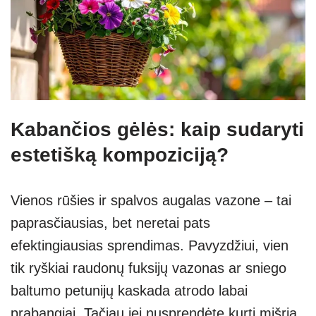
Kabančios gėlės: kaip sudaryti
estetišką kompoziciją?
Vienos rūšies ir spalvos augalas vazone – tai
paprasčiausias, bet neretai pats
efektingiausias sprendimas. Pavyzdžiui, vien
tik ryškiai raudonų fuksijų vazonas ar sniego
baltumo petunijų kaskada atrodo labai
prabangiai. Tačiau jei nusprendėte kurti mišrią