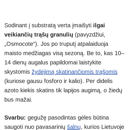
Sodinant į substratą verta įmaišyti
ilgai
veikiančių trąšų granulių
(pavyzdžiui,
„Osmocote“). Jos po truputį atpalaiduoja
maisto medžiagas visą sezoną. Be to, kas 10–
14 dienų augalus papildomai laistykite
skystomis
žydėjimą skatinančiomis trąšomis
(kuriose gausu fosforo ir kalio). Per didelis
azoto kiekis skatins tik lapijos augimą, o žiedų
bus mažai.
Svarbu:
gegužę pasodintas gėles būtina
saugoti nuo pavasarinių
šalnų
, kurios Lietuvoje