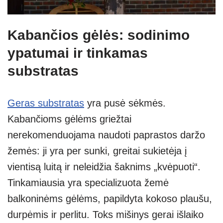
Kabančios gėlės: sodinimo
ypatumai ir tinkamas
substratas
Geras substratas
yra pusė sėkmės.
Kabančioms gėlėms griežtai
nerekomenduojama naudoti paprastos daržo
žemės: ji yra per sunki, greitai sukietėja į
vientisą luitą ir neleidžia šaknims „kvėpuoti“.
Tinkamiausia yra specializuota žemė
balkoninėms gėlėms, papildyta kokoso plaušu,
durpėmis ir perlitu. Toks mišinys gerai išlaiko