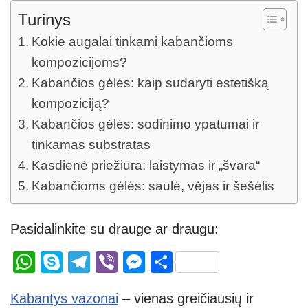
Turinys
Kokie augalai tinkami kabančioms
kompozicijoms?
Kabančios gėlės: kaip sudaryti estetišką
kompoziciją?
Kabančios gėlės: sodinimo ypatumai ir
tinkamas substratas
Kasdienė priežiūra: laistymas ir „švara“
Kabančioms gėlės: saulė, vėjas ir šešėlis
Pasidalinkite su drauge ar draugu:
W
S
T
Vi
M
S
h
ky
el
b
e
h
Kabantys vazonai
– vienas greičiausių ir
at
p
e
er
ss
ar