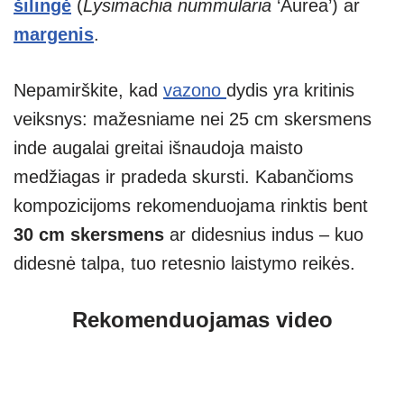
šilingė
(
Lysimachia nummularia
‘Aurea’) ar
margenis
.
Nepamirškite, kad
vazono
dydis yra kritinis
veiksnys: mažesniame nei 25 cm skersmens
inde augalai greitai išnaudoja maisto
medžiagas ir pradeda skursti. Kabančioms
kompozicijoms rekomenduojama rinktis bent
30 cm skersmens
ar didesnius indus – kuo
didesnė talpa, tuo retesnio laistymo reikės.
Rekomenduojamas video