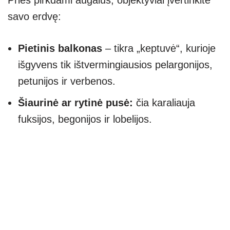
Prieš pirkdami augalus, objektyviai įvertinkite
savo erdvę:
Pietinis balkonas
– tikra „keptuvė“, kurioje
išgyvens tik ištvermingiausios pelargonijos,
petunijos ir verbenos.
Šiaurinė ar rytinė pusė:
čia karaliauja
fuksijos, begonijos ir lobelijos.