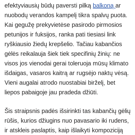
efektyviausių būdų paversti pilką
balkoną
ar
s
e
gr
e
e
nuobodų verandos kampelį tikra spalvų puota.
A
a
n
Kai gegužę prekyvietėse pasirodo pirmosios
p
m
g
petunijos ir fuksijos, ranka pati tiesiasi link
p
er
ryškiausio žiedų krepšelio. Tačiau kabančios
gėlės reikalauja šiek tiek specifinių žinių: ne
visos jos vienodai gerai toleruoja mūsų klimato
išdaigas, vasaros kaitrą ar rugsėjo naktų vėsą.
Vieni augalai atrodo nuostabiai birželį, bet
liepos pabaigoje jau pradeda džiūti.
Šis straipsnis padės išsirinkti tas kabančių gėlių
rūšis, kurios džiugins nuo pavasario iki rudens,
ir atskleis paslaptis, kaip išlaikyti kompoziciją