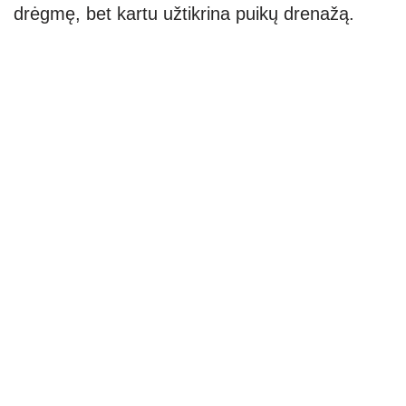
drėgmę, bet kartu užtikrina puikų drenažą.