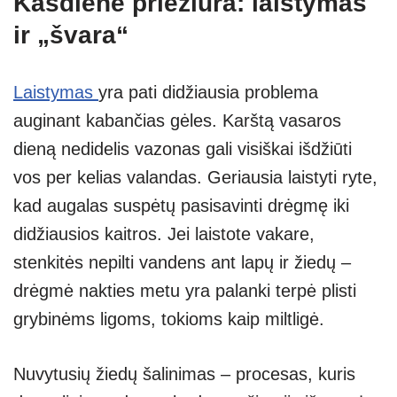
Kasdienė priežiūra: laistymas
ir „švara“
Laistymas
yra pati didžiausia problema
auginant kabančias gėles. Karštą vasaros
dieną nedidelis vazonas gali visiškai išdžiūti
vos per kelias valandas. Geriausia laistyti ryte,
kad augalas suspėtų pasisavinti drėgmę iki
didžiausios kaitros. Jei laistote vakare,
stenkitės nepilti vandens ant lapų ir žiedų –
drėgmė nakties metu yra palanki terpė plisti
grybinėms ligoms, tokioms kaip miltligė.
Nuvytusių žiedų šalinimas – procesas, kuris