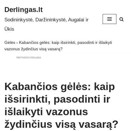
Derlingas.lt
Skip
Sodininkystė, Daržininkystė, Augalai ir
to
Ūkis
content
Gėlės
›
Kabančios gėlės: kaip išsirinkti, pasodinti ir išlaikyti
vazonus žydinčius visą vasarą?
PARTNERIO REKLAMA
Kabančios gėlės: kaip
išsirinkti, pasodinti ir
išlaikyti vazonus
žydinčius visą vasarą?