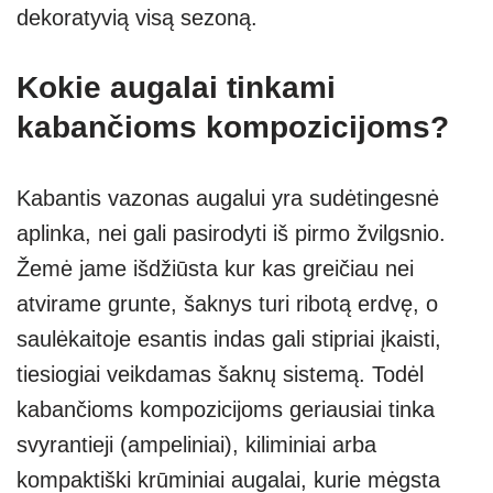
dekoratyvią visą sezoną.
Kokie augalai tinkami
kabančioms kompozicijoms?
Kabantis vazonas augalui yra sudėtingesnė
aplinka, nei gali pasirodyti iš pirmo žvilgsnio.
Žemė jame išdžiūsta kur kas greičiau nei
atvirame grunte, šaknys turi ribotą erdvę, o
saulėkaitoje esantis indas gali stipriai įkaisti,
tiesiogiai veikdamas šaknų sistemą. Todėl
kabančioms kompozicijoms geriausiai tinka
svyrantieji (ampeliniai), kiliminiai arba
kompaktiški krūminiai augalai, kurie mėgsta