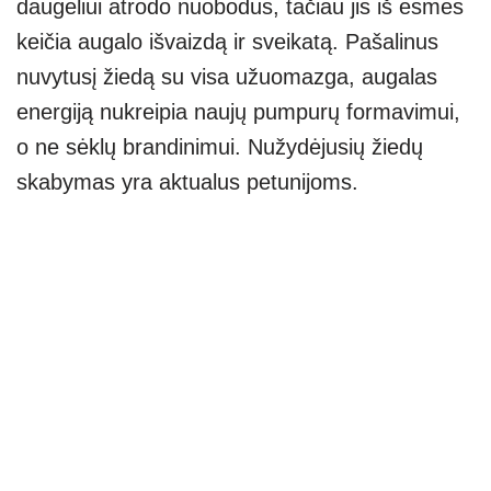
daugeliui atrodo nuobodus, tačiau jis iš esmės
keičia augalo išvaizdą ir sveikatą. Pašalinus
nuvytusį žiedą su visa užuomazga, augalas
energiją nukreipia naujų pumpurų formavimui,
o ne sėklų brandinimui. Nužydėjusių žiedų
skabymas yra aktualus petunijoms.