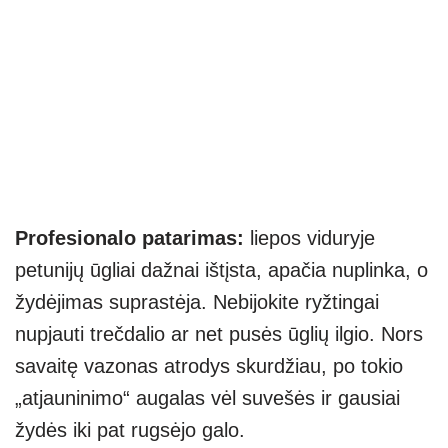
Profesionalo patarimas:
liepos viduryje
petunijų ūgliai dažnai ištįsta, apačia nuplinka, o
žydėjimas suprastėja. Nebijokite ryžtingai
nupjauti trečdalio ar net pusės ūglių ilgio. Nors
savaitę vazonas atrodys skurdžiau, po tokio
„atjauninimo“ augalas vėl suvešės ir gausiai
žydės iki pat rugsėjo galo.