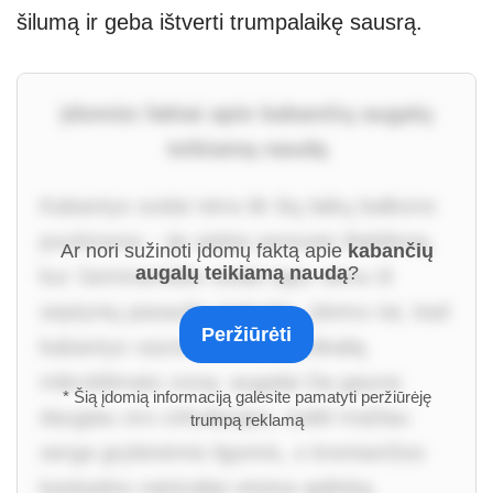
šilumą ir geba ištverti trumpalaikę sausrą.
Įdomūs faktai apie kabančių augalų
teikiamą naudą
Kabantys sodai nėra tik šių laikų balkono
puošmena – jie siekia senovės Babiloną,
Ar nori sužinoti įdomų faktą apie
kabančių
augalų teikiamą naudą
?
kur Semiramidės sodai tapo vienu iš
septynių pasaulio stebuklų. Įdomu tai, kad
Peržiūrėti
kabantys vazonai sukuria unikalią
mikroklimato zoną: augalai čia gauna
* Šią įdomią informaciją galėsite pamatyti peržiūrėję
daugiau oro cirkuliacijos, todėl mažiau
trumpą reklamą
serga grybinėmis ligomis, o krentančios
kaskados natūraliai vėsina aplinką,