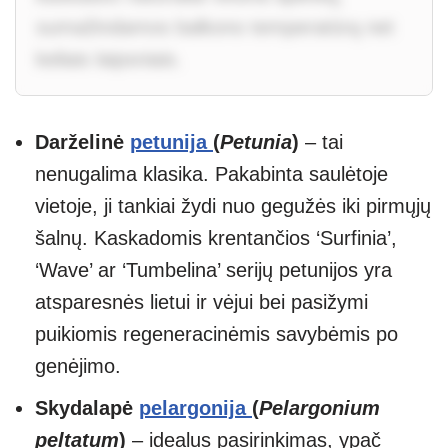
sumažindamos balkono temperatūrą net
keliais laipsniais.
Darželinė
petunija
(
Petunia
)
– tai
nenugalima klasika. Pakabinta saulėtoje
vietoje, ji tankiai žydi nuo gegužės iki pirmųjų
šalnų. Kaskadomis krentančios ‘Surfinia’,
‘Wave’ ar ‘Tumbelina’ serijų petunijos yra
atsparesnės lietui ir vėjui bei pasižymi
puikiomis regeneracinėmis savybėmis po
genėjimo.
Skydalapė
pelargonija
(
Pelargonium
peltatum
)
– idealus pasirinkimas, ypač