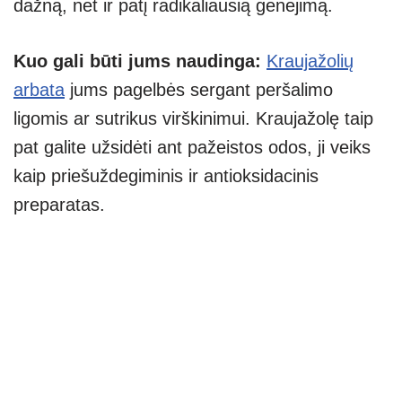
dažną, net ir patį radikaliausią genėjimą.
Kuo gali būti jums naudinga:
Kraujažolių
arbata
jums pagelbės sergant peršalimo
ligomis ar sutrikus virškinimui. Kraujažolę taip
pat galite užsidėti ant pažeistos odos, ji veiks
kaip priešuždegiminis ir antioksidacinis
preparatas.