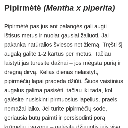
Pipirmėtė
(Mentha x piperita)
Pipirmėtė pas jus ant palangės gali augti
ištisus metus ir nuolat gausiai žaliuoti. Jai
pakanka natūralios šviesos net žiemą. Tręšti šį
augalą galite 1-2 kartus per metus. Tačiau
laistyti jas turėsite dažnai – jos mėgsta purią ir
drėgną dirvą. Kelias dienas nelaistytų
pipirmėčių lapai pradeda džiūti. Šiuos vaistinius
augalus galima pasisėti, tačiau iki tada, kol
galėsite nusiskinti pirmuosius lapelius, praeis
nemažai laiko. Jei turite pipirmėčių sode,
geriausia būtų paimti ir persisodinti porą
krūmelių į vazoną – galėsite džiaugtis jais visą