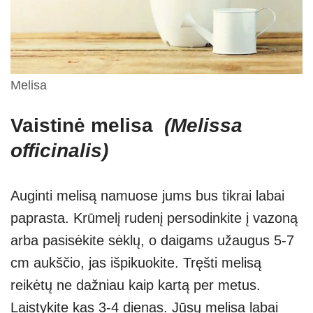
Melisa
Vaistinė melisa
(Melissa
officinalis)
Auginti melisą namuose jums bus tikrai labai
paprasta. Krūmelį rudenį persodinkite į vazoną
arba pasisėkite sėklų, o daigams užaugus 5-7
cm aukščio, jas išpikuokite. Tręšti melisą
reikėtų ne dažniau kaip kartą per metus.
Laistykite kas 3-4 dienas. Jūsų melisa labai