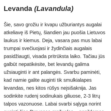
Levanda
(Lavandula)
Šie, savo grožiu ir kvapu užburiantys augalai
atkeliavę iš Pietų, šiandien jau puošia Lietuvos
laukus ir kiemus. Deja, vasara pas mus labai
trumpai svečiuojasi ir žydinčiais augalais
pasidžiaugti, visada pritrūksta laiko. Tačiau jūs
galbūt nepatikėsite, bet levandų galima
užsiauginti ir ant palangės. Svarbu paminėti,
kad namie galite auginti tik smulkialapes
levandas, nes kitos rūšys neįsišaknija. Jas
sodinkite rudenį sodinukais giliuose, 2-3 litrų
talpos vazonuose. Labai svarbi sąlyga norint