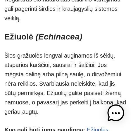
gali pagerinti širdies ir kraujagyslių sistemos
veiklą.
Ežiuolė
(Echinacea)
Šios gražuolės lengvai auginamos iš sėklų,
atsparios karščiui, sausrai ir šalčiui. Jos
mėgsta dalinę arba pilną saulę, o dirvožemiui
nėra reiklios. Svarbiausia neleiskite, kad jis
būtų permirkęs. Ežiuolių galite pasisėti žiemą
namuose, o pavasarį jas perkelti į balkoną, kad
geriau augtų.
Kuo gali būti jums naudinga:
Ežiuolės