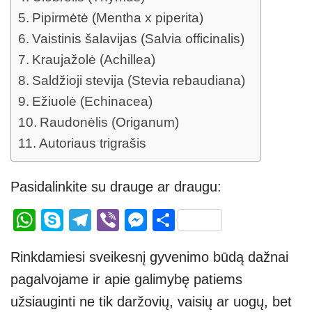
Pipirmėtė (Mentha x piperita)
Vaistinis šalavijas (Salvia officinalis)
Kraujažolė (Achillea)
Saldžioji stevija (Stevia rebaudiana)
Ežiuolė (Echinacea)
Raudonėlis (Origanum)
Autoriaus trigrašis
Pasidalinkite su drauge ar draugu:
W
S
T
Vi
M
S
h
ky
el
b
e
h
Rinkdamiesi sveikesnį gyvenimo būdą dažnai
at
p
e
er
ss
ar
pagalvojame ir apie galimybę patiems
s
e
gr
e
e
užsiauginti ne tik daržovių, vaisių ar uogų, bet
A
a
n