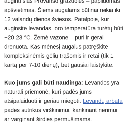
auginti šias Provanso gražuoles – papildomas
apšvietimas. Šiems augalams būtinai reikia iki
12 valandų dienos šviesos. Patalpoje, kur
auginsite levandas, oro temperatūra turėtų būti
+20-23 °C. Žemė vazone – puri ir gerai
drenuota. Kas mėnesį augalus patręškite
kompleksinėmis gėlių trąšomis ir retai (tik 1
kartą per 7-10 dienų), bet gausiai laistykite.
Kuo jums gali būti naudinga:
Levandos yra
natūrali priemonė, kuri padės jums
atsipalaiduoti ir geriau miegoti.
Levandų arbata
padės sutrikus virškinimui, kankinant nerimui
ar varginant širdies permušimams.