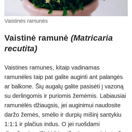
Vaistinės ramunės
Vaistinė ramunė
(Matricaria
recutita)
Vaistines ramunes, kitaip vadinamas
ramunėles taip pat galite auginti ant palangės
ar balkone. Šių augalų galite pasisėti į vazoną
su derlingomis ir puriomis žemėmis. Labiausiai
ramunėlės džiaugsis, jei auginimui naudosite
daržo žemės, smėlio ir durpių mišinį santykiu
1:1:1 ir plačius indus. O jei ruošdami