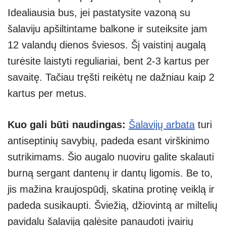
Idealiausia bus, jei pastatysite vazoną su
šalaviju apšiltintame balkone ir suteiksite jam
12 valandų dienos šviesos. Šį vaistinį augalą
turėsite laistyti reguliariai, bent 2-3 kartus per
savaitę. Tačiau tręšti reikėtų ne dažniau kaip 2
kartus per metus.
Kuo gali būti naudingas:
Šalavijų arbata
turi
antiseptinių savybių, padeda esant virškinimo
sutrikimams. Šio augalo nuoviru galite skalauti
burną sergant dantenų ir dantų ligomis. Be to,
jis mažina kraujospūdį, skatina protinę veiklą ir
padeda susikaupti. Šviežią, džiovintą ar miltelių
pavidalu šalaviją galėsite panaudoti įvairių