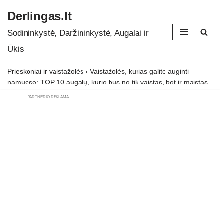
Derlingas.lt
Skip
Sodininkystė, Daržininkystė, Augalai ir
to
Ūkis
content
Prieskoniai ir vaistažolės
›
Vaistažolės, kurias galite auginti
namuose: TOP 10 augalų, kurie bus ne tik vaistas, bet ir maistas
PARTNERIO REKLAMA