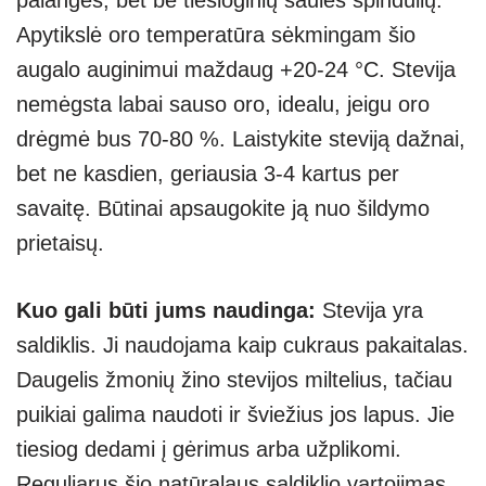
palangės, bet be tiesioginių saulės spindulių.
Apytikslė oro temperatūra sėkmingam šio
augalo auginimui maždaug +20-24 °C. Stevija
nemėgsta labai sauso oro, idealu, jeigu oro
drėgmė bus 70-80 %. Laistykite steviją dažnai,
bet ne kasdien, geriausia 3-4 kartus per
savaitę. Būtinai apsaugokite ją nuo šildymo
prietaisų.
Kuo gali būti jums naudinga:
Stevija yra
saldiklis. Ji naudojama kaip cukraus pakaitalas.
Daugelis žmonių žino stevijos miltelius, tačiau
puikiai galima naudoti ir šviežius jos lapus. Jie
tiesiog dedami į gėrimus arba užplikomi.
Reguliarus šio natūralaus saldiklio vartojimas