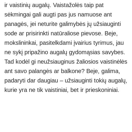
ir vaistinių augalų. Vaistažolės taip pat
p
m
g
sėkmingai gali augti pas jus namuose ant
p
er
panagės, jei neturite galimybės jų užsiauginti
sode ar prisirinkti natūraliose pievose. Beje,
mokslininkai, pasitelkdami įvairius tyrimus, jau
ne sykį pripažino augalų gydomąsias savybes.
Tad kodėl gi neužsiauginus žaliosios vaistinėlės
ant savo palangės ar balkone? Beje, galima,
padaryti dar daugiau – užsiauginti tokių augalų,
kurie yra ne tik vaistiniai, bet ir prieskoniniai.