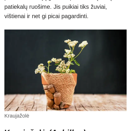
patiekalų ruošime. Jis puikiai tiks žuviai,
vištienai ir net gi picai pagardinti.
Kraujažolė