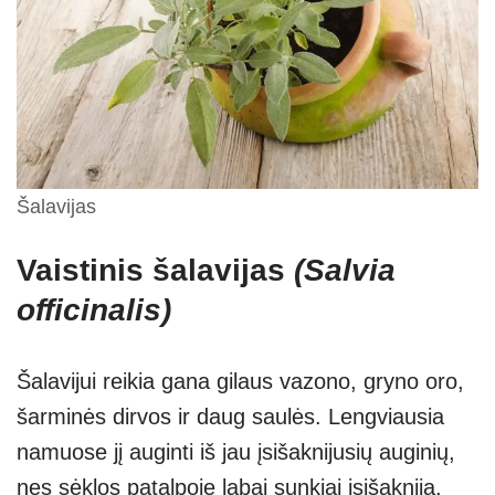
Šalavijas
Vaistinis šalavijas
(Salvia
officinalis)
Šalavijui reikia gana gilaus vazono, gryno oro,
šarminės dirvos ir daug saulės. Lengviausia
namuose jį auginti iš jau įsišaknijusių auginių,
nes sėklos patalpoje labai sunkiai įsišaknija.