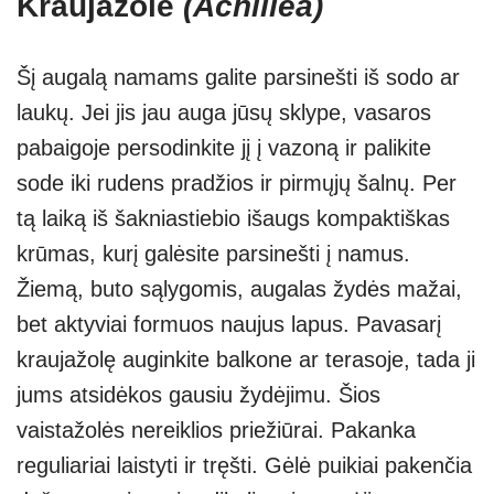
Kraujažolė
(Achillea)
Šį augalą namams galite parsinešti iš sodo ar
laukų. Jei jis jau auga jūsų sklype, vasaros
pabaigoje persodinkite jį į vazoną ir palikite
sode iki rudens pradžios ir pirmųjų šalnų. Per
tą laiką iš šakniastiebio išaugs kompaktiškas
krūmas, kurį galėsite parsinešti į namus.
Žiemą, buto sąlygomis, augalas žydės mažai,
bet aktyviai formuos naujus lapus. Pavasarį
kraujažolę auginkite balkone ar terasoje, tada ji
jums atsidėkos gausiu žydėjimu. Šios
vaistažolės nereiklios priežiūrai. Pakanka
reguliariai laistyti ir tręšti. Gėlė puikiai pakenčia