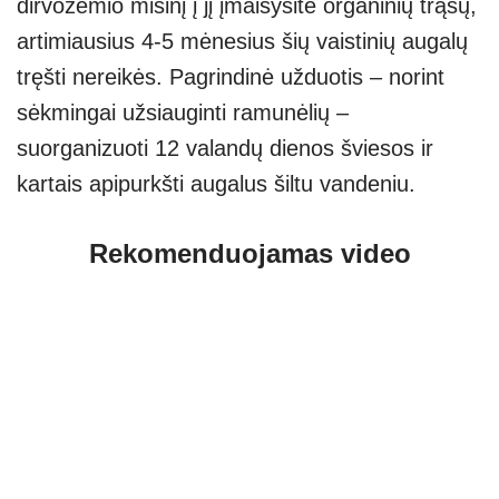
dirvožemio mišinį į jį įmaišysite organinių trąšų,
artimiausius 4-5 mėnesius šių vaistinių augalų
tręšti nereikės. Pagrindinė užduotis – norint
sėkmingai užsiauginti ramunėlių –
suorganizuoti 12 valandų dienos šviesos ir
kartais apipurkšti augalus šiltu vandeniu.
Rekomenduojamas video