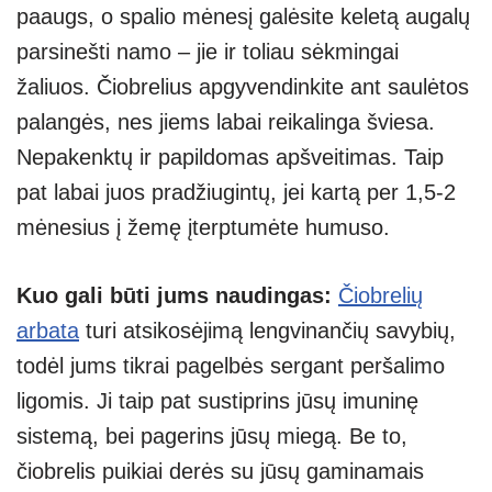
paaugs, o spalio mėnesį galėsite keletą augalų
parsinešti namo – jie ir toliau sėkmingai
žaliuos. Čiobrelius apgyvendinkite ant saulėtos
palangės, nes jiems labai reikalinga šviesa.
Nepakenktų ir papildomas apšveitimas. Taip
pat labai juos pradžiugintų, jei kartą per 1,5-2
mėnesius į žemę įterptumėte humuso.
Kuo gali būti jums naudingas:
Čiobrelių
arbata
turi atsikosėjimą lengvinančių savybių,
todėl jums tikrai pagelbės sergant peršalimo
ligomis. Ji taip pat sustiprins jūsų imuninę
sistemą, bei pagerins jūsų miegą. Be to,
čiobrelis puikiai derės su jūsų gaminamais