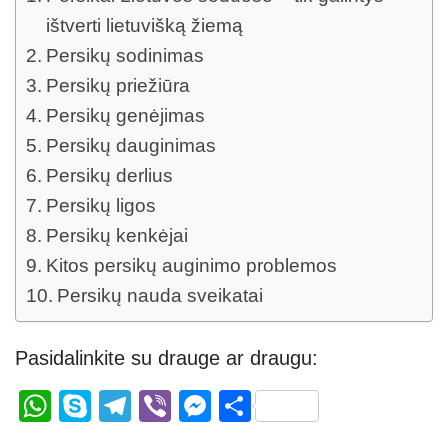
ištverti lietuvišką žiemą
Persikų sodinimas
Persikų priežiūra
Persikų genėjimas
Persikų dauginimas
Persikų derlius
Persikų ligos
Persikų kenkėjai
Kitos persikų auginimo problemos
Persikų nauda sveikatai
Pasidalinkite su drauge ar draugu:
W
S
T
Vi
M
S
h
ky
el
b
e
h