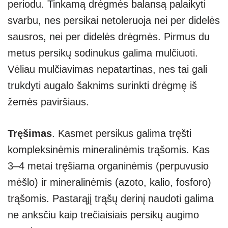
periodu. Tinkamą drėgmės balansą palaikyti
svarbu, nes persikai netoleruoja nei per didelės
sausros, nei per didelės drėgmės. Pirmus du
metus persikų sodinukus galima mulčiuoti.
Vėliau mulčiavimas nepatartinas, nes tai gali
trukdyti augalo šaknims surinkti drėgmę iš
žemės paviršiaus.
Tręšimas
. Kasmet persikus galima tręšti
kompleksinėmis mineralinėmis trąšomis. Kas
3–4 metai tręšiama organinėmis (perpuvusio
mėšlo) ir mineralinėmis (azoto, kalio, fosforo)
trąšomis. Pastarąjį trąšų derinį naudoti galima
ne anksčiu kaip trečiaisiais persikų augimo