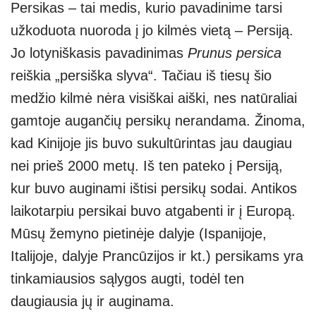
Persikas – tai medis, kurio pavadinime tarsi
at
p
e
er
ss
ar
užkoduota nuoroda į jo kilmės vietą – Persiją.
s
e
gr
e
e
Jo lotyniškasis pavadinimas
Prunus persica
A
a
n
reiškia „persiška slyva“. Tačiau iš tiesų šio
p
m
g
medžio kilmė nėra visiškai aiški, nes natūraliai
p
er
gamtoje augančių persikų nerandama. Žinoma,
kad Kinijoje jis buvo sukultūrintas jau daugiau
nei prieš 2000 metų. Iš ten pateko į Persiją,
kur buvo auginami ištisi persikų sodai. Antikos
laikotarpiu persikai buvo atgabenti ir į Europą.
Mūsų žemyno pietinėje dalyje (Ispanijoje,
Italijoje, dalyje Prancūzijos ir kt.) persikams yra
tinkamiausios sąlygos augti, todėl ten
daugiausia jų ir auginama.