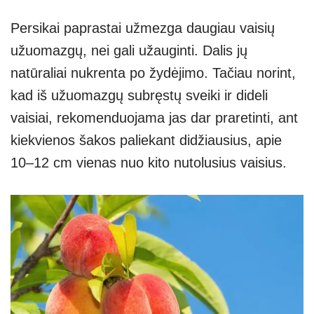
Persikai paprastai užmezga daugiau vaisių
užuomazgų, nei gali užauginti. Dalis jų
natūraliai nukrenta po žydėjimo. Tačiau norint,
kad iš užuomazgų subręstų sveiki ir dideli
vaisiai, rekomenduojama jas dar praretinti, ant
kiekvienos šakos paliekant didžiausius, apie
10–12 cm vienas nuo kito nutolusius vaisius.