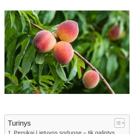
Turinys
Persikai Lietuvos soduose – tik galintys