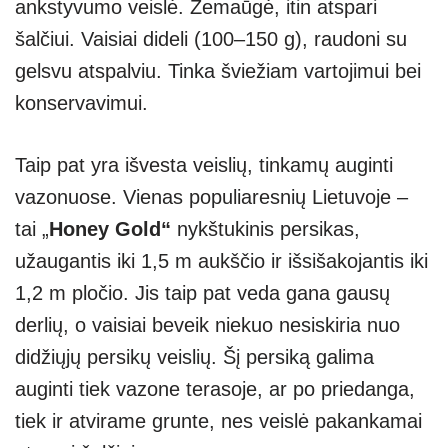
ankstyvumo veislė. Žemaūgė, itin atspari
šalčiui. Vaisiai dideli (100–150 g), raudoni su
gelsvu atspalviu. Tinka šviežiam vartojimui bei
konservavimui.
Taip pat yra išvesta veislių, tinkamų auginti
vazonuose. Vienas populiaresnių Lietuvoje –
tai „
Honey Gold“
nykštukinis persikas,
užaugantis iki 1,5 m aukščio ir išsišakojantis iki
1,2 m pločio. Jis taip pat veda gana gausų
derlių, o vaisiai beveik niekuo nesiskiria nuo
didžiųjų persikų veislių. Šį persiką galima
auginti tiek vazone terasoje, ar po priedanga,
tiek ir atvirame grunte, nes veislė pakankamai