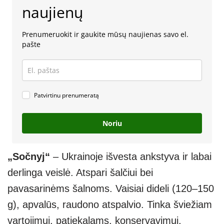
naujienų
Prenumeruokit ir gaukite mūsų naujienas savo el.
pašte
Patvirtinu prenumeratą
Noriu
„Sočnyj“
– Ukrainoje išvesta ankstyva ir labai
derlinga veislė. Atspari šalčiui bei
pavasarinėms šalnoms. Vaisiai dideli (120–150
g), apvalūs, raudono atspalvio. Tinka šviežiam
vartojimui, patiekalams, konservavimui.