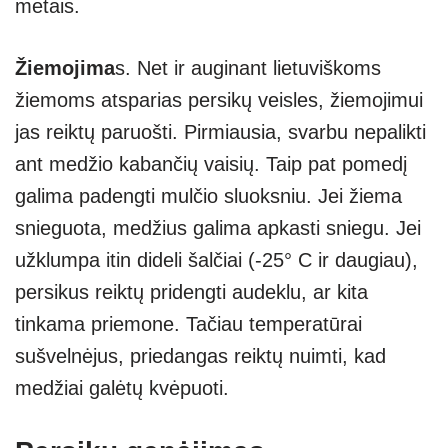
metais.
Žiemojima
s. Net ir auginant lietuviškoms
žiemoms atsparias persikų veisles, žiemojimui
jas reiktų paruošti. Pirmiausia, svarbu nepalikti
ant medžio kabančių vaisių. Taip pat pomedį
galima padengti mulčio sluoksniu. Jei žiema
snieguota, medžius galima apkasti sniegu. Jei
užklumpa itin dideli šalčiai (-25° C ir daugiau),
persikus reiktų pridengti audeklu, ar kita
tinkama priemone. Tačiau temperatūrai
sušvelnėjus, priedangas reiktų nuimti, kad
medžiai galėtų kvėpuoti.