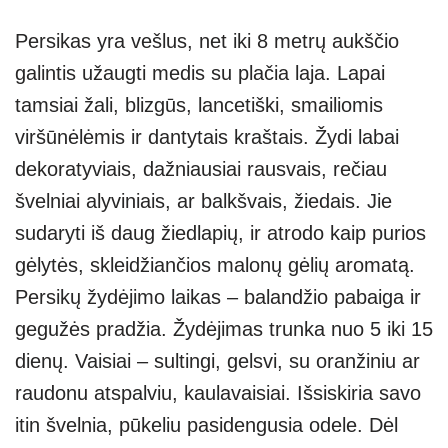
Persikas yra vešlus, net iki 8 metrų aukščio
galintis užaugti medis su plačia laja. Lapai
tamsiai žali, blizgūs, lancetiški, smailiomis
viršūnėlėmis ir dantytais kraštais. Žydi labai
dekoratyviais, dažniausiai rausvais, rečiau
švelniai alyviniais, ar balkšvais, žiedais. Jie
sudaryti iš daug žiedlapių, ir atrodo kaip purios
gėlytės, skleidžiančios malonų gėlių aromatą.
Persikų žydėjimo laikas – balandžio pabaiga ir
gegužės pradžia. Žydėjimas trunka nuo 5 iki 15
dienų. Vaisiai – sultingi, gelsvi, su oranžiniu ar
raudonu atspalviu, kaulavaisiai. Išsiskiria savo
itin švelnia, pūkeliu pasidengusia odele. Dėl