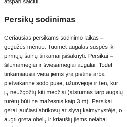
atspari šalčiui.
Persikų sodinimas
Geriausias persikams sodinimo laikas –
gegužės mėnuo. Tuomet augalas suspės iki
pirmųjų šalnų tinkamai įsišaknyti. Persikai –
šilumamėgiai ir šviesamėgiai augalai. Todėl
tinkamiausia vieta jiems yra pietinė arba
pietvakarinė sodo pusė, užuovėjoje ir ten, kur
jų neužgožtų kiti medžiai (atstumas tarp augalų
turėtų būti ne mažesnis kaip 3 m). Persikai
gerai jaučiasi abrikosų ar slyvų kaimynystėje, o
augti greta obelų ir kriaušių jiems nelabai