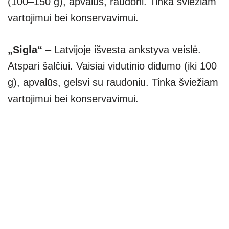
(100–150 g), apvalūs, raudoni. Tinka šviežiam
vartojimui bei konservavimui.
„Sigla“
– Latvijoje išvesta ankstyva veislė.
Atspari šalčiui. Vaisiai vidutinio didumo (iki 100
g), apvalūs, gelsvi su raudoniu. Tinka šviežiam
vartojimui bei konservavimui.