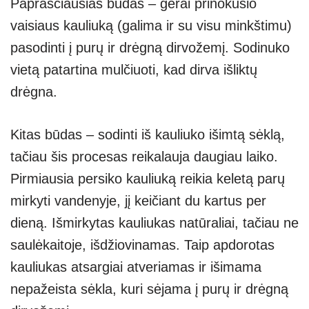
Paprasčiausias būdas – gerai prinokusio
vaisiaus kauliuką (galima ir su visu minkštimu)
pasodinti į purų ir drėgną dirvožemį. Sodinuko
vietą patartina mulčiuoti, kad dirva išliktų
drėgna.
Kitas būdas – sodinti iš kauliuko išimtą sėklą,
tačiau šis procesas reikalauja daugiau laiko.
Pirmiausia persiko kauliuką reikia keletą parų
mirkyti vandenyje, jį keičiant du kartus per
dieną. Išmirkytas kauliukas natūraliai, tačiau ne
saulėkaitoje, išdžiovinamas. Taip apdorotas
kauliukas atsargiai atveriamas ir išimama
nepažeista sėkla, kuri sėjama į purų ir drėgną