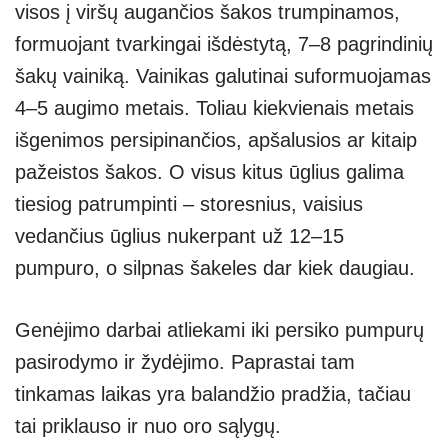
visos į viršų augančios šakos trumpinamos,
formuojant tvarkingai išdėstytą, 7–8 pagrindinių
šakų vainiką. Vainikas galutinai suformuojamas
4–5 augimo metais. Toliau kiekvienais metais
išgenimos persipinančios, apšalusios ar kitaip
pažeistos šakos. O visus kitus ūglius galima
tiesiog patrumpinti – storesnius, vaisius
vedančius ūglius nukerpant už 12–15
pumpuro, o silpnas šakeles dar kiek daugiau.
Genėjimo darbai atliekami iki persiko pumpurų
pasirodymo ir žydėjimo. Paprastai tam
tinkamas laikas yra balandžio pradžia, tačiau
tai priklauso ir nuo oro sąlygų.