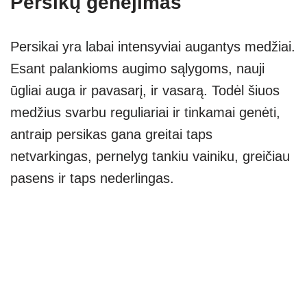
Persikų genėjimas
Persikai yra labai intensyviai augantys medžiai.
Esant palankioms augimo sąlygoms, nauji
ūgliai auga ir pavasarį, ir vasarą. Todėl šiuos
medžius svarbu reguliariai ir tinkamai genėti,
antraip persikas gana greitai taps
netvarkingas, pernelyg tankiu vainiku, greičiau
pasens ir taps nederlingas.