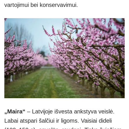
vartojimui bei konservavimui.
„Maira“
– Latvijoje išvesta ankstyva veislė.
Labai atspari šalčiui ir ligoms. Vaisiai dideli