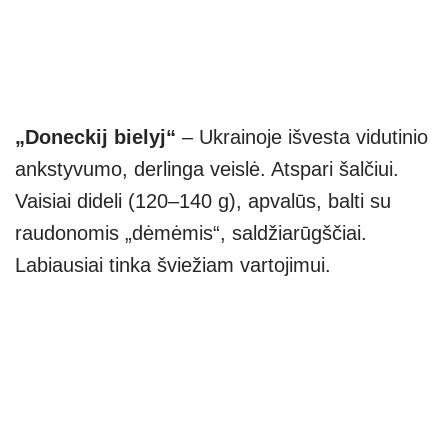
„Doneckij bielyj“
– Ukrainoje išvesta vidutinio
ankstyvumo, derlinga veislė. Atspari šalčiui.
Vaisiai dideli (120–140 g), apvalūs, balti su
raudonomis „dėmėmis“, saldžiarūgščiai.
Labiausiai tinka šviežiam vartojimui.