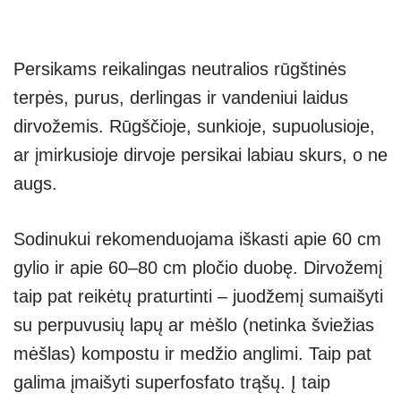
Persikams reikalingas neutralios rūgštinės
terpės, purus, derlingas ir vandeniui laidus
dirvožemis. Rūgščioje, sunkioje, supuolusioje,
ar įmirkusioje dirvoje persikai labiau skurs, o ne
augs.
Sodinukui rekomenduojama iškasti apie 60 cm
gylio ir apie 60–80 cm pločio duobę. Dirvožemį
taip pat reikėtų praturtinti – juodžemį sumaišyti
su perpuvusių lapų ar mėšlo (netinka šviežias
mėšlas) kompostu ir medžio anglimi. Taip pat
galima įmaišyti superfosfato trąšų. Į taip