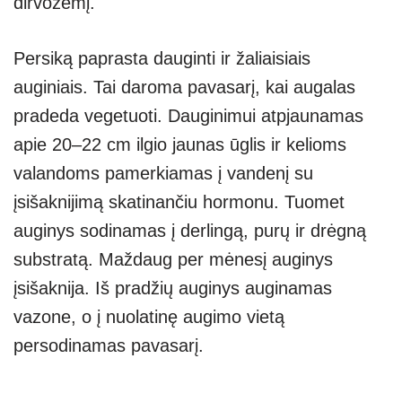
dirvožemį.
Persiką paprasta dauginti ir žaliaisiais
auginiais. Tai daroma pavasarį, kai augalas
pradeda vegetuoti. Dauginimui atpjaunamas
apie 20–22 cm ilgio jaunas ūglis ir kelioms
valandoms pamerkiamas į vandenį su
įsišaknijimą skatinančiu hormonu. Tuomet
auginys sodinamas į derlingą, purų ir drėgną
substratą. Maždaug per mėnesį auginys
įsišaknija. Iš pradžių auginys auginamas
vazone, o į nuolatinę augimo vietą
persodinamas pavasarį.