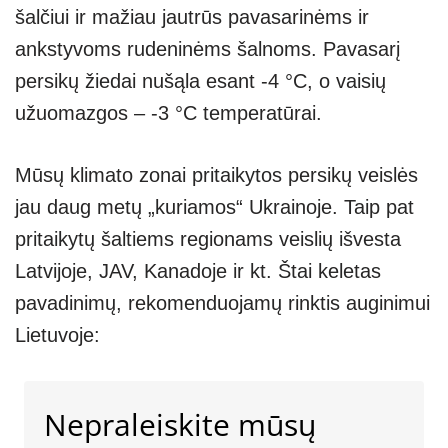
šalčiui ir mažiau jautrūs pavasarinėms ir
ankstyvoms rudeninėms šalnoms. Pavasarį
persikų žiedai nušąla esant -4 °C, o vaisių
užuomazgos – -3 °C temperatūrai.
Mūsų klimato zonai pritaikytos persikų veislės
jau daug metų „kuriamos“ Ukrainoje. Taip pat
pritaikytų šaltiems regionams veislių išvesta
Latvijoje, JAV, Kanadoje ir kt. Štai keletas
pavadinimų, rekomenduojamų rinktis auginimui
Lietuvoje:
Nepraleiskite mūsų