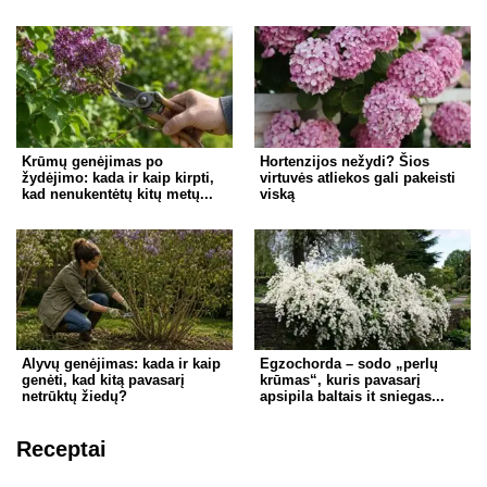
Krūmų genėjimas po
Hortenzijos nežydi? Šios
žydėjimo: kada ir kaip kirpti,
virtuvės atliekos gali pakeisti
kad nenukentėtų kitų metų...
viską
Alyvų genėjimas: kada ir kaip
Egzochorda – sodo „perlų
genėti, kad kitą pavasarį
krūmas“, kuris pavasarį
netrūktų žiedų?
apsipila baltais it sniegas...
Receptai