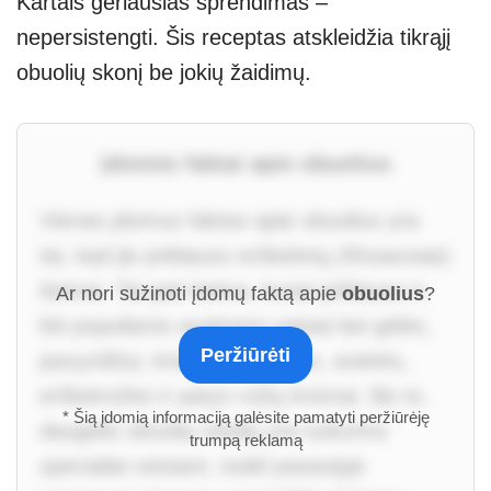
Kartais geriausias sprendimas –
nepersistengti. Šis receptas atskleidžia tikrąjį
obuolių skonį be jokių žaidimų.
Įdomūs faktai apie obuolius
Vienas įdomus faktas apie obuolius yra
tai, kad jie priklauso erškėtinių (Rosaceae)
šeimai. Tai pati šeima, kuriai priklauso ir
Ar nori sužinoti įdomų faktą apie
obuolius
?
kiti populiarūs auginami vaisiai bei gėlės,
Peržiūrėti
pavyzdžiui, kriaušės, vyšnios, avietės,
erškėtrožės ir patys rožių krūmai. Be to,
* Šią įdomią informaciją galėsite pamatyti peržiūrėję
daugelis obuolių veislių yra sukurtos
trumpą reklamą
specialiai veisiant, todėl pasaulyje