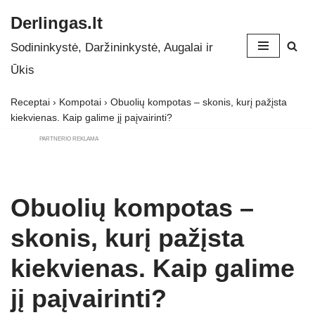
Derlingas.lt
Skip
Sodininkystė, Daržininkystė, Augalai ir
to
Ūkis
content
Receptai
›
Kompotai
›
Obuolių kompotas – skonis, kurį pažįsta
kiekvienas. Kaip galime jį paįvairinti?
PARTNERIO REKLAMA
Obuolių kompotas –
skonis, kurį pažįsta
kiekvienas. Kaip galime
jį paįvairinti?