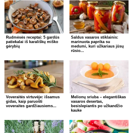
Rudmėsės receptai: 5 gardūs
Saldus vasaros stiklainis:
patiekalai iš karališkų miško
marinuota paprika su
gėrybių
medumi, kuri užkariaus jūsų
rūsio...
Voveraitės virtuvėje: išsamus
Melionų sriuba – elegantiškas
gidas, kaip paruošti
vasaros desertas,
voveraites gardžiausiems...
besislepiantis po užkandžio
kauke