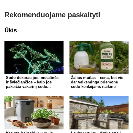
Rekomenduojame paskaityti
Ūkis
Sodo dekoracijos: metalinės
Žalias muilas – sena, bet vis
ir šviečiančios – kaip jos
dar veiksminga priemonė
pakeičia vakarinį sodo...
sodo kenkėjams naikinti