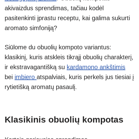
p
er
akivaizdus sprendimas, tačiau kodėl
pasitenkinti įprastu receptu, kai galima sukurti
aromato simfoniją?
Siūlome du obuolių kompoto variantus:
klasikinį, kuris atskleis tikrąjį obuolių charakterį,
ir ekstravagantišką su
kardamono ankštimis
bei
imbiero
atspalviais, kuris perkels jus tiesiai į
rytietišką aromatų pasaulį.
Klasikinis obuolių kompotas