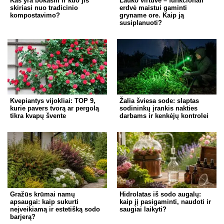
Kas yra bokashi ir kuo jis
Lauko virtuvė – funkcionali
skiriasi nuo tradicinio
erdvė maistui gaminti
kompostavimo?
gryname ore. Kaip ją
susiplanuoti?
Kvepiantys vijokliai: TOP 9,
Žalia šviesa sode: slaptas
kurie pavers tvorą ar pergolą
sodininkų įrankis nakties
tikra kvapų švente
darbams ir kenkėjų kontrolei
Gražūs krūmai namų
Hidrolatas iš sodo augalų:
apsaugai: kaip sukurti
kaip jį pasigaminti, naudoti ir
neįveikiamą ir estetišką sodo
saugiai laikyti?
barjerą?