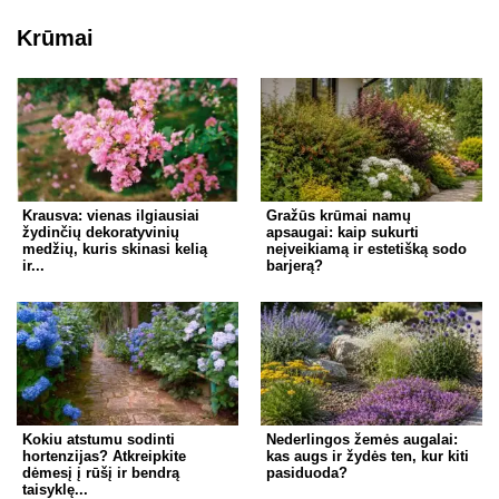
Krūmai
Krausva: vienas ilgiausiai
Gražūs krūmai namų
žydinčių dekoratyvinių
apsaugai: kaip sukurti
medžių, kuris skinasi kelią
neįveikiamą ir estetišką sodo
ir...
barjerą?
Kokiu atstumu sodinti
Nederlingos žemės augalai:
hortenzijas? Atkreipkite
kas augs ir žydės ten, kur kiti
dėmesį į rūšį ir bendrą
pasiduoda?
taisyklę...