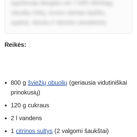
egzistuoja daugiau nei 7,500 skirtingų
obuolių rūšių, kurios skiriasi dydžiu,
spalva, skoniu ir kitomis savybėmis.
Reikės:
800 g
šviežių obuolių
(geriausia vidutiniškai
prinokusių)
120 g cukraus
2 l vandens
1
citrinos sultys
(2 valgomi šaukštai)