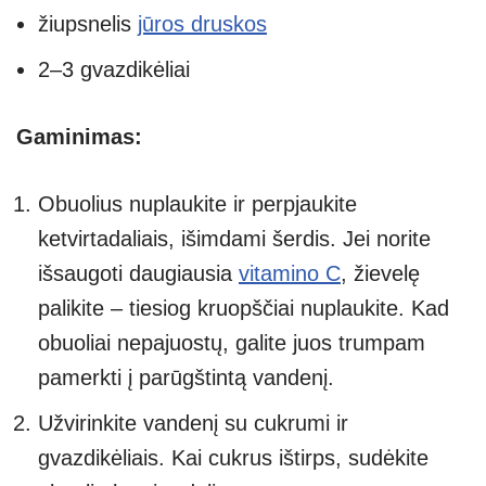
žiupsnelis
jūros druskos
2–3 gvazdikėliai
Gaminimas:
Obuolius nuplaukite ir perpjaukite
ketvirtadaliais, išimdami šerdis. Jei norite
išsaugoti daugiausia
vitamino C
, žievelę
palikite – tiesiog kruopščiai nuplaukite. Kad
obuoliai nepajuostų, galite juos trumpam
pamerkti į parūgštintą vandenį.
Užvirinkite vandenį su cukrumi ir
gvazdikėliais. Kai cukrus ištirps, sudėkite