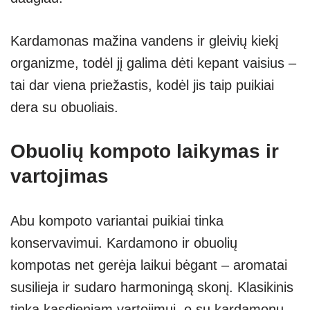
Kardamonas mažina vandens ir gleivių kiekį
organizme, todėl jį galima dėti kepant vaisius –
tai dar viena priežastis, kodėl jis taip puikiai
dera su obuoliais.
Obuolių kompoto laikymas ir
vartojimas
Abu kompoto variantai puikiai tinka
konservavimui. Kardamono ir obuolių
kompotas net gerėja laikui bėgant – aromatai
susilieja ir sudaro harmoningą skonį. Klasikinis
tinka kasdieniam vartojimui, o su kardamonu –