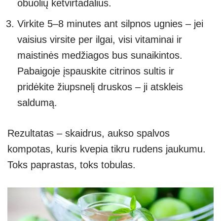
obuolių ketvirtadalius.
Virkite 5–8 minutes ant silpnos ugnies – jei
vaisius virsite per ilgai, visi vitaminai ir
maistinės medžiagos bus sunaikintos.
Pabaigoje įspauskite citrinos sultis ir
pridėkite žiupsnelį druskos – ji atskleis
saldumą.
Rezultatas – skaidrus, aukso spalvos
kompotas, kuris kvepia tikru rudens jaukumu.
Toks paprastas, toks tobulas.