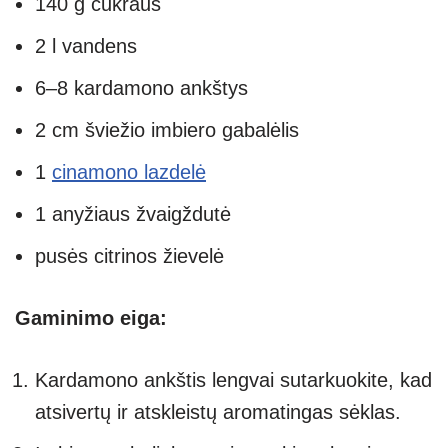
140 g cukraus
2 l vandens
6–8 kardamono ankštys
2 cm šviežio imbiero gabalėlis
1
cinamono lazdelė
1 anyžiaus žvaigždutė
pusės citrinos žievelė
Gaminimo eiga:
Kardamono ankštis lengvai sutarkuokite, kad
atsivertų ir atskleistų aromatingas sėklas.