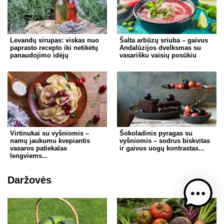
Levandų sirupas: viskas nuo
Šalta arbūzų sriuba – gaivus
paprasto recepto iki netikėtų
Andalūzijos dvelksmas su
panaudojimo idėjų
vasarišku vaisių posūkiu
Virtinukai su vyšniomis –
Šokoladinis pyragas su
namų jaukumu kvepiantis
vyšniomis – sodrus biskvitas
vasaros patiekalas
ir gaivus uogų kontrastas...
lengviems...
Daržovės