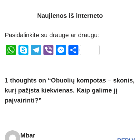
Naujienos iš interneto
Pasidalinkite su drauge ar draugu:
W
S
T
Vi
M
S
h
ky
el
b
e
h
at
p
e
er
ss
ar
s
e
gr
e
e
1 thoughts on “Obuolių kompotas – skonis,
A
a
n
kurį pažįsta kiekvienas. Kaip galime jį
p
m
g
paįvairinti?”
p
er
Mbar