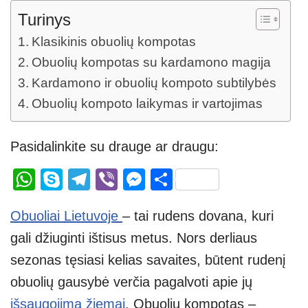
Turinys
Klasikinis obuolių kompotas
Obuolių kompotas su kardamono magija
Kardamono ir obuolių kompoto subtilybės
Obuolių kompoto laikymas ir vartojimas
Pasidalinkite su drauge ar draugu:
W
S
T
Vi
M
S
h
ky
el
b
e
h
Obuoliai Lietuvoje
– tai rudens dovana, kuri
at
p
e
er
ss
ar
gali džiuginti ištisus metus. Nors derliaus
s
e
gr
e
e
sezonas tęsiasi kelias savaites, būtent rudenį
A
a
n
obuolių gausybė verčia pagalvoti apie jų
p
m
g
išsaugojimą žiemai
. Obuolių kompotas –