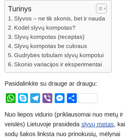
Turinys
Slyvos – ne tik skonis, bet ir nauda
Kodėl slyvų kompotas?
Slyvų kompotas (receptas)
Slyvų kompotas be cukraus
Gudrybės tobulam slyvų kompotui
Skonio variacijos ir eksperimentai
Pasidalinkite su drauge ar draugu:
W
S
T
Vi
M
S
h
ky
el
b
e
h
Nuo liepos vidurio (priklausomai nuo metų ir
at
p
e
er
ss
ar
veislės) Lietuvoje prasideda
slyvų metas
, kai
s
e
gr
e
e
sodų šakos linksta nuo prinokusių, mėlynai