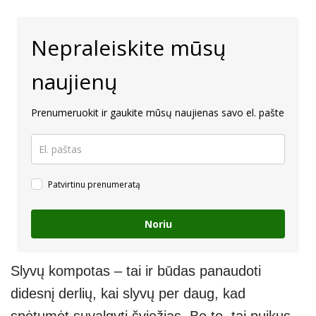
Nepraleiskite mūsų
naujienų
Prenumeruokit ir gaukite mūsų naujienas savo el. pašte
Patvirtinu prenumeratą
Noriu
Slyvų kompotas – tai ir būdas panaudoti
didesnį derlių, kai slyvų per daug, kad
spėtumėt suvalgyti šviežias. Be to, tai puikus