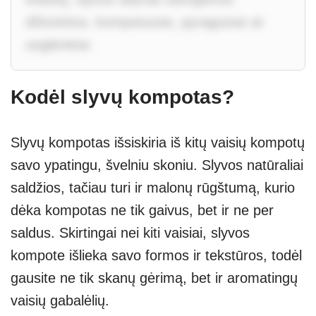
džiovintos, kompotuose, pyraguose ar
uogienėse.
Kodėl slyvų kompotas?
Slyvų kompotas išsiskiria iš kitų vaisių kompotų
savo ypatingu, švelniu skoniu. Slyvos natūraliai
saldžios, tačiau turi ir malonų rūgštumą, kurio
dėka kompotas ne tik gaivus, bet ir ne per
saldus. Skirtingai nei kiti vaisiai, slyvos
kompote išlieka savo formos ir tekstūros, todėl
gausite ne tik skanų gėrimą, bet ir aromatingų
vaisių gabalėlių.