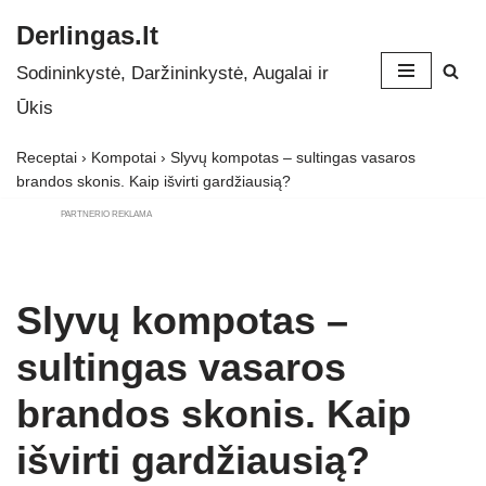
Derlingas.lt
Skip
Sodininkystė, Daržininkystė, Augalai ir
to
Ūkis
content
Receptai
›
Kompotai
›
Slyvų kompotas – sultingas vasaros
brandos skonis. Kaip išvirti gardžiausią?
PARTNERIO REKLAMA
Slyvų kompotas –
sultingas vasaros
brandos skonis. Kaip
išvirti gardžiausią?