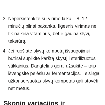
Nepersistenkite su virimo laiku – 8–12
minučių pilnai pakanka. Ilgesnis virimas ne
tik naikina vitaminus, bet ir gadina slyvų
tekstūrą.
Jei ruošiate slyvų kompotą išsaugojimui,
būtinai supilkite karštą skystį į sterilizuotus
stiklainius. Dangtelius gerai užsukite – taip
išvengsite pelėsių ar fermentacijos. Teisingai
užkonservuotas slyvų kompotas gali stovėti
net metus.
Skonio variacijos ir