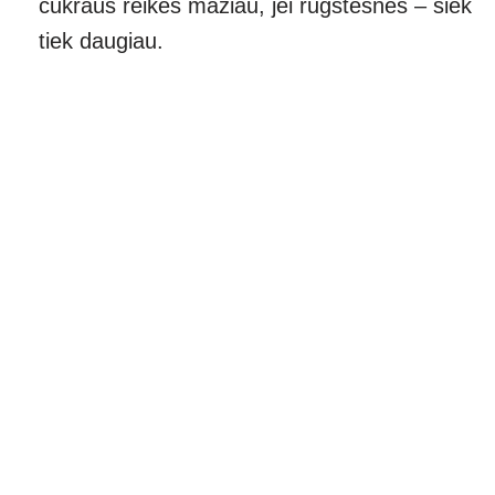
cukraus reikės mažiau, jei rūgštesnės – šiek
tiek daugiau.