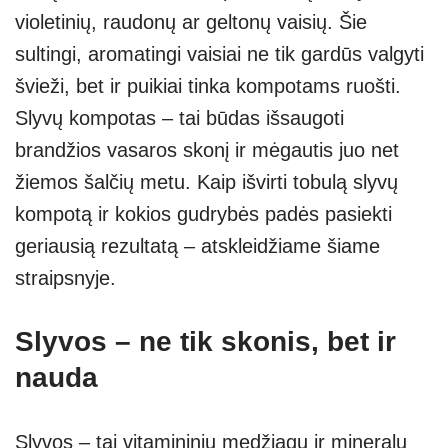
A
a
n
violetinių, raudonų ar geltonų vaisių. Šie
p
m
g
sultingi, aromatingi vaisiai ne tik gardūs valgyti
p
er
švieži, bet ir puikiai tinka kompotams ruošti.
Slyvų kompotas – tai būdas išsaugoti
brandžios vasaros skonį ir mėgautis juo net
žiemos šalčių metu. Kaip išvirti tobulą slyvų
kompotą ir kokios gudrybės padės pasiekti
geriausią rezultatą – atskleidžiame šiame
straipsnyje.
Slyvos – ne tik skonis, bet ir
nauda
Slyvos – tai vitamininių medžiagų ir mineralų