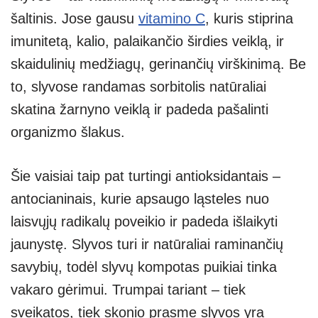
šaltinis. Jose gausu
vitamino C
, kuris stiprina
imunitetą, kalio, palaikančio širdies veiklą, ir
skaidulinių medžiagų, gerinančių virškinimą. Be
to, slyvose randamas sorbitolis natūraliai
skatina žarnyno veiklą ir padeda pašalinti
organizmo šlakus.
Šie vaisiai taip pat turtingi antioksidantais –
antocianinais, kurie apsaugo ląsteles nuo
laisvųjų radikalų poveikio ir padeda išlaikyti
jaunystę. Slyvos turi ir natūraliai raminančių
savybių, todėl slyvų kompotas puikiai tinka
vakaro gėrimui. Trumpai tariant – tiek
sveikatos, tiek skonio prasme slyvos yra