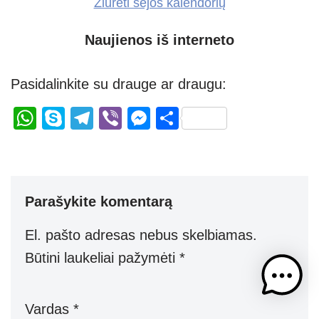
Žiūrėti sėjos kalendorių
Naujienos iš interneto
Pasidalinkite su drauge ar draugu:
W
S
T
Vi
M
S
h
ky
el
b
e
h
at
p
e
er
ss
ar
s
e
gr
e
e
Parašykite komentarą
A
a
n
p
m
g
El. pašto adresas nebus skelbiamas.
p
er
Būtini laukeliai pažymėti
*
Vardas
*