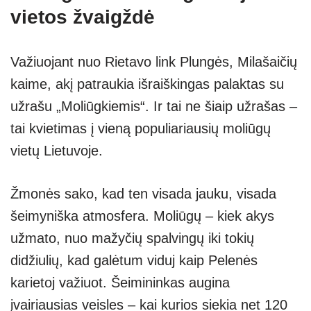
vietos žvaigždė
Važiuojant nuo Rietavo link Plungės, Milašaičių
kaime, akį patraukia išraiškingas palaktas su
užrašu „Moliūgkiemis“. Ir tai ne šiaip užrašas –
tai kvietimas į vieną populiariausių moliūgų
vietų Lietuvoje.
Žmonės sako, kad ten visada jauku, visada
šeimyniška atmosfera. Moliūgų – kiek akys
užmato, nuo mažyčių spalvingų iki tokių
didžiulių, kad galėtum viduj kaip Pelenės
karietoj važiuot. Šeimininkas augina
įvairiausias veisles – kai kurios siekia net 120