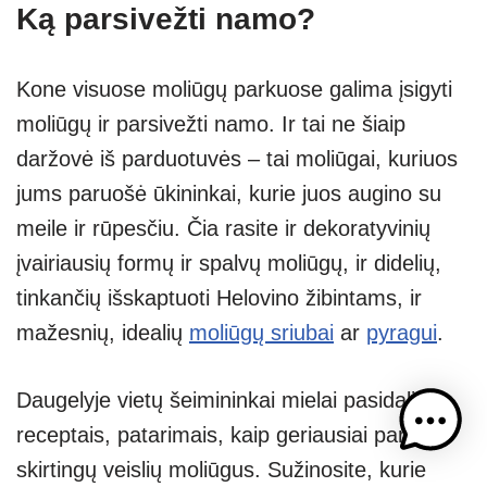
Ką parsivežti namo?
Kone visuose moliūgų parkuose galima įsigyti
moliūgų ir parsivežti namo. Ir tai ne šiaip
daržovė iš parduotuvės – tai moliūgai, kuriuos
jums paruošė ūkininkai, kurie juos augino su
meile ir rūpesčiu. Čia rasite ir dekoratyvinių
įvairiausių formų ir spalvų moliūgų, ir didelių,
tinkančių išskaptuoti Helovino žibintams, ir
mažesnių, idealių
moliūgų sriubai
ar
pyragui
.
Daugelyje vietų šeimininkai mielai pasidalins
receptais, patarimais, kaip geriausiai paruošti
skirtingų veislių moliūgus. Sužinosite, kurie