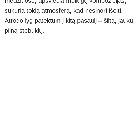
medžiuose, apšviečia moliūgų kompozicijas,
sukuria tokią atmosferą, kad nesinori išeiti.
Atrodo lyg patektum į kitą pasaulį – šiltą, jaukų,
pilną stebuklų.