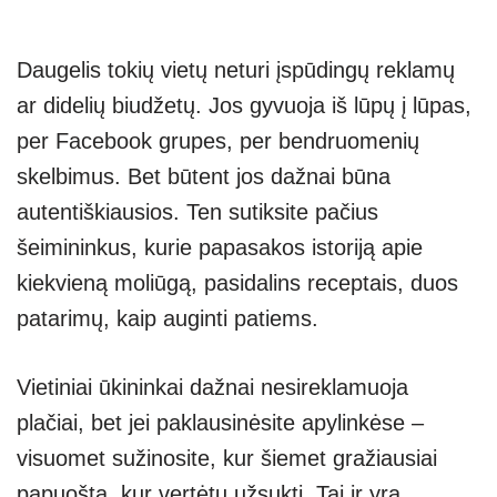
Daugelis tokių vietų neturi įspūdingų reklamų
ar didelių biudžetų. Jos gyvuoja iš lūpų į lūpas,
per Facebook grupes, per bendruomenių
skelbimus. Bet būtent jos dažnai būna
autentiškiausios. Ten sutiksite pačius
šeimininkus, kurie papasakos istoriją apie
kiekvieną moliūgą, pasidalins receptais, duos
patarimų, kaip auginti patiems.
Vietiniai ūkininkai dažnai nesireklamuoja
plačiai, bet jei paklausinėsite apylinkėse –
visuomet sužinosite, kur šiemet gražiausiai
papuošta, kur vertėtų užsukti. Tai ir yra