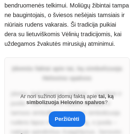
bendruomenės telkimui. Moliūgų žibintai tampa
ne baugintojais, o šviesos nešėjais tamsiais ir
niūriais rudens vakarais. Ši tradicija puikiai
dera su lietuviškomis Vėlinių tradicijomis, kai
uždegamos žvakutės mirusiųjų atminimui.
Įdomūs faktai apie tai, ką simbolizuoja
Helovino spalvos
Įdomu, kad Helovino spalvos – oranžinė ir
Ar nori sužinoti įdomų faktą apie
tai, ką
simbolizuoja Helovino spalvos
?
juoda – kilo ne tik iš rudens derliaus ir
tamsos simbolikos: oranžinė simbolizuoja
Peržiūrėti
rudens lapus ir moliūgų derlių, o juoda –
naktyje spindinčius žvaigždynus. Senovės