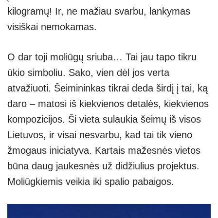
kilogramų! Ir, ne mažiau svarbu, lankymas
visiškai nemokamas.
O dar toji moliūgų sriuba… Tai jau tapo tikru
ūkio simboliu. Sako, vien dėl jos verta
atvažiuoti. Šeimininkas tikrai deda širdį į tai, ką
daro – matosi iš kiekvienos detalės, kiekvienos
kompozicijos. Ši vieta sulaukia šeimų iš visos
Lietuvos, ir visai nesvarbu, kad tai tik vieno
žmogaus iniciatyva. Kartais mažesnės vietos
būna daug jaukesnės už didžiulius projektus.
Moliūgkiemis veikia iki spalio pabaigos.