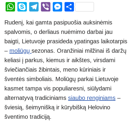
W
S
T
Vi
M
S
h
ky
el
b
e
h
Rudenį, kai gamta pasipuošia auksinėmis
at
p
e
er
ss
ar
spalvomis, o derliaus nuėmimo darbai jau
s
e
gr
e
e
baigti, Lietuvoje prasideda ypatingas laikotarpis
A
a
n
–
moliūgų
sezonas. Oranžiniai milžinai iš daržų
p
m
g
keliasi į parkus, kiemus ir aikštes, virsdami
p
er
šviečiančiais žibintais, meno kūriniais ir
šventės simboliais. Moliūgų parkai Lietuvoje
kasmet tampa vis populiaresni, siūlydami
alternatyvą tradiciniams
siaubo renginiams
–
šviesią, šeimynišką ir kūrybišką Helovino
šventimo tradiciją.