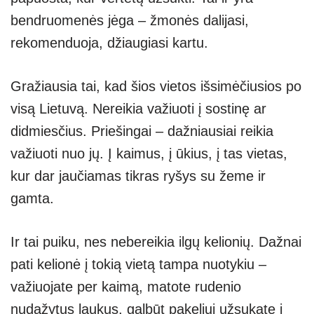
bendruomenės jėga – žmonės dalijasi,
rekomenduoja, džiaugiasi kartu.
Gražiausia tai, kad šios vietos išsimėčiusios po
visą Lietuvą. Nereikia važiuoti į sostinę ar
didmiesčius. Priešingai – dažniausiai reikia
važiuoti nuo jų. Į kaimus, į ūkius, į tas vietas,
kur dar jaučiamas tikras ryšys su žeme ir
gamta.
Ir tai puiku, nes nebereikia ilgų kelionių. Dažnai
pati kelionė į tokią vietą tampa nuotykiu –
važiuojate per kaimą, matote rudenio
nudažytus laukus, galbūt pakeliui užsukate į