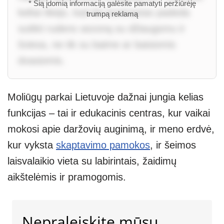
* Šią įdomią informaciją galėsite pamatyti peržiūrėję
keltai tikėjo, kad šis kontrastas padeda
trumpą reklamą
sutikti rudens sezoną su džiaugsmu ir
šviesa, ne tik su baime ar baisiomis
dvasiomis.
Moliūgų parkai Lietuvoje dažnai jungia kelias
funkcijas – tai ir edukacinis centras, kur vaikai
mokosi apie daržovių auginimą, ir meno erdvė,
kur vyksta
skaptavimo pamokos
, ir šeimos
laisvalaikio vieta su labirintais, žaidimų
aikštelėmis ir pramogomis.
Nepraleiskite mūsų