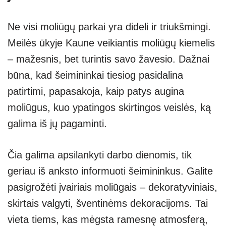
Ne visi moliūgų parkai yra dideli ir triukšmingi.
Meilės ūkyje Kaune veikiantis moliūgų kiemelis
– mažesnis, bet turintis savo žavesio. Dažnai
būna, kad šeimininkai tiesiog pasidalina
patirtimi, papasakoja, kaip patys augina
moliūgus, kuo ypatingos skirtingos veislės, ką
galima iš jų pagaminti.
Čia galima apsilankyti darbo dienomis, tik
geriau iš anksto informuoti šeimininkus. Galite
pasigrožėti įvairiais moliūgais – dekoratyviniais,
skirtais valgyti, šventinėms dekoracijoms. Tai
vieta tiems, kas mėgsta ramesnę atmosferą,