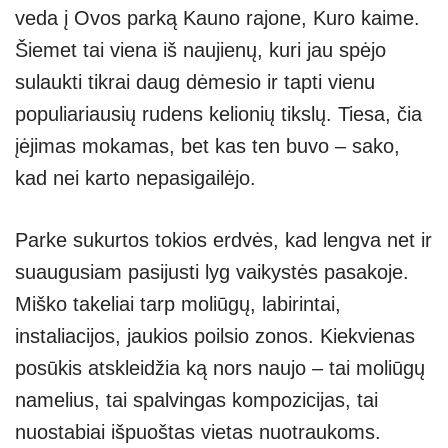
veda į Ovos parką Kauno rajone, Kuro kaime.
Šiemet tai viena iš naujienų, kuri jau spėjo
sulaukti tikrai daug dėmesio ir tapti vienu
populiariausių rudens kelionių tikslų. Tiesa, čia
įėjimas mokamas, bet kas ten buvo – sako,
kad nei karto nepasigailėjo.
Parke sukurtos tokios erdvės, kad lengva net ir
suaugusiam pasijusti lyg vaikystės pasakoje.
Miško takeliai tarp moliūgų, labirintai,
instaliacijos, jaukios poilsio zonos. Kiekvienas
posūkis atskleidžia ką nors naujo – tai moliūgų
namelius, tai spalvingas kompozicijas, tai
nuostabiai išpuoštas vietas nuotraukoms.