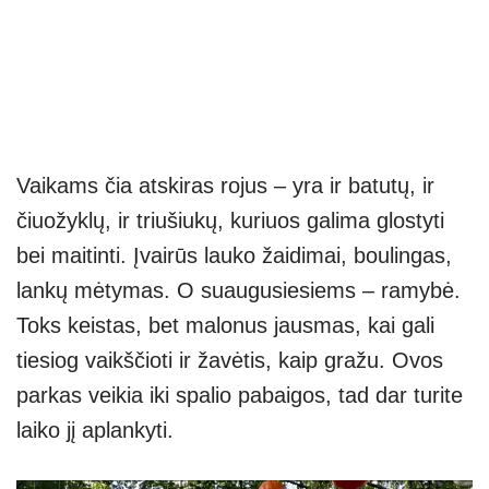
Vaikams čia atskiras rojus – yra ir batutų, ir
čiuožyklų, ir triušiukų, kuriuos galima glostyti
bei maitinti. Įvairūs lauko žaidimai, boulingas,
lankų mėtymas. O suaugusiesiems – ramybė.
Toks keistas, bet malonus jausmas, kai gali
tiesiog vaikščioti ir žavėtis, kaip gražu. Ovos
parkas veikia iki spalio pabaigos, tad dar turite
laiko jį aplankyti.