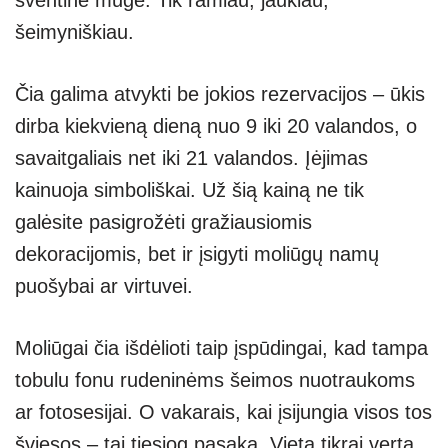
šventinė mugė. Tik ramiau, jaukiau,
šeimyniškiau.
Čia galima atvykti be jokios rezervacijos – ūkis
dirba kiekvieną dieną nuo 9 iki 20 valandos, o
savaitgaliais net iki 21 valandos. Įėjimas
kainuoja simboliškai. Už šią kainą ne tik
galėsite pasigrožėti gražiausiomis
dekoracijomis, bet ir įsigyti moliūgų namų
puošybai ar virtuvei.
Moliūgai čia išdėlioti taip įspūdingai, kad tampa
tobulu fonu rudeninėms šeimos nuotraukoms
ar fotosesijai. O vakarais, kai įsijungia visos tos
šviesos – tai tiesiog pasaka. Vieta tikrai verta