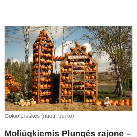
Gokio braškės (nuotr. parko)
Moliūgkiemis Plungės rajone –