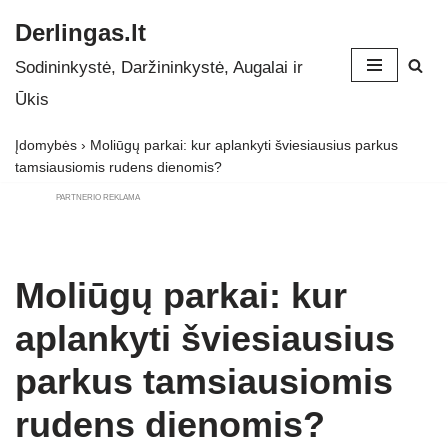
Derlingas.lt
Skip
Sodininkystė, Daržininkystė, Augalai ir
to
Ūkis
content
Įdomybės
›
Moliūgų parkai: kur aplankyti šviesiausius parkus
tamsiausiomis rudens dienomis?
PARTNERIO REKLAMA
Moliūgų parkai: kur
aplankyti šviesiausius
parkus tamsiausiomis
rudens dienomis?