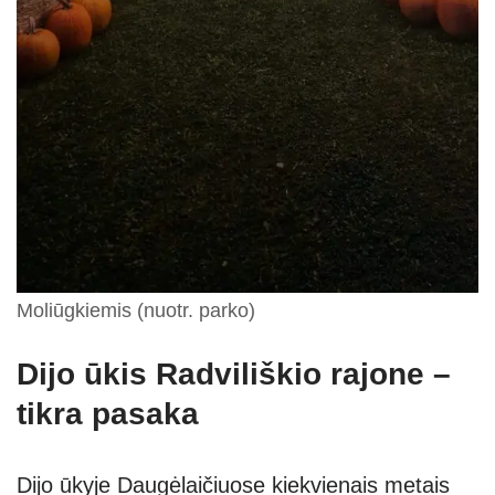
Moliūgkiemis (nuotr. parko)
Dijo ūkis Radviliškio rajone –
tikra pasaka
Dijo ūkyje Daugėlaičiuose kiekvienais metais