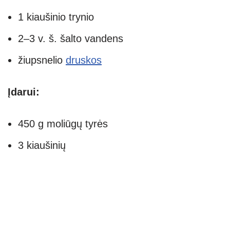
1 kiaušinio trynio
2–3 v. š. šalto vandens
žiupsnelio
druskos
Įdarui:
450 g moliūgų tyrės
3 kiaušinių