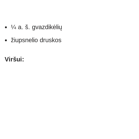
¼ a. š. gvazdikėlių
žiupsnelio druskos
Viršui: