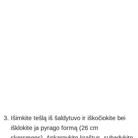
Išimkite tešlą iš šaldytuvo ir iškočiokite bei
išklokite ja pyrago formą (26 cm
skersmens). Apkarpykite kraštus, subadykite