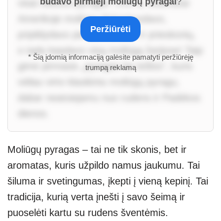
būdavo pirmieji moliūgų pyragai
?
visai nebuvo pyragai? XVII a. kolonistai
Amerikoje moliūgą išskaptuodavo,
Peržiūrėti
pripildydavo pieno, medaus ir prieskonių,
o tada kepdavo visą moliūgą žarijose! Taip
* Šią įdomią informaciją galėsite pamatyti peržiūrėję
gimė pirmasis „pyragas be tešlos“, kuris
trumpą reklamą
vėliau virto klasikiniu moliūgų pyragu,
dabar neatsiejamu nuo rudens ir Padėkos
dienos.
Moliūgų pyragas – tai ne tik skonis, bet ir
aromatas, kuris užpildo namus jaukumu. Tai
šiluma ir svetingumas, įkepti į vieną kepinį. Tai
tradicija, kurią verta įnešti į savo šeimą ir
puoselėti kartu su rudens šventėmis.