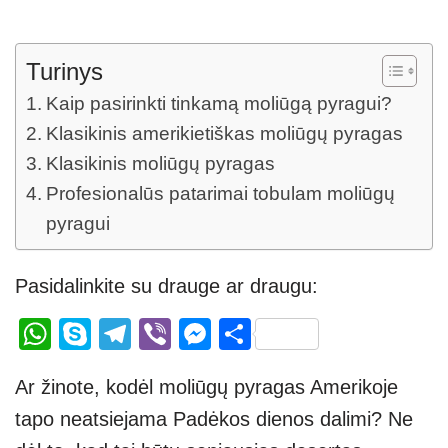
Turinys
Kaip pasirinkti tinkamą moliūgą pyragui?
Klasikinis amerikietiškas moliūgų pyragas
Klasikinis moliūgų pyragas
Profesionalūs patarimai tobulam moliūgų
pyragui
Pasidalinkite su drauge ar draugu:
W
S
T
Vi
M
S
h
ky
el
b
e
h
Ar žinote, kodėl moliūgų pyragas Amerikoje
at
p
e
er
ss
ar
tapo neatsiejama Padėkos dienos dalimi? Ne
s
e
gr
e
e