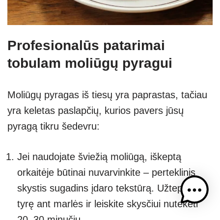
Profesionalūs patarimai
tobulam moliūgų pyragui
Moliūgų pyragas iš tiesų yra paprastas, tačiau
yra keletas paslapčių, kurios pavers jūsų
pyragą tikru šedevru:
Jei naudojate šviežią moliūgą, iškeptą
orkaitėje būtinai nuvarvinkite – perteklinis
skystis sugadins įdaro tekstūrą. Užtepkite
tyrę ant marlės ir leiskite skysčiui nutekėti
20–30 minučių.