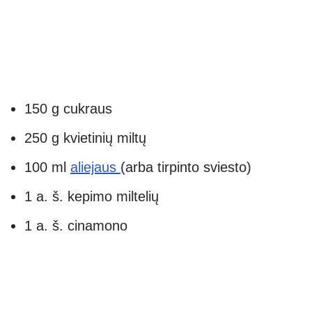
150 g cukraus
250 g kvietinių miltų
100 ml
aliejaus
(arba tirpinto sviesto)
1 a. š. kepimo miltelių
1 a. š. cinamono