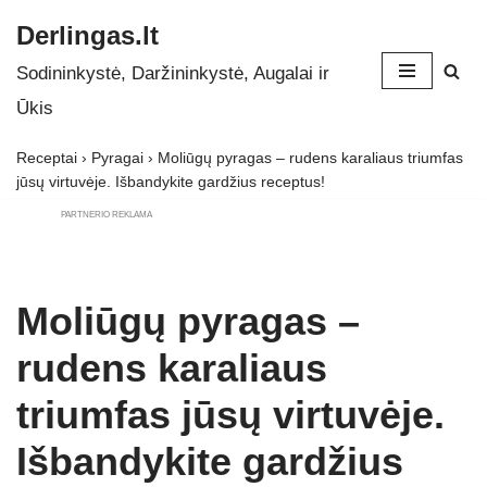
Derlingas.lt
Skip
Sodininkystė, Daržininkystė, Augalai ir
to
Ūkis
content
Receptai
›
Pyragai
›
Moliūgų pyragas – rudens karaliaus triumfas
jūsų virtuvėje. Išbandykite gardžius receptus!
PARTNERIO REKLAMA
Moliūgų pyragas –
rudens karaliaus
triumfas jūsų virtuvėje.
Išbandykite gardžius