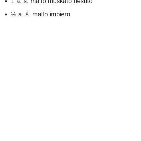
1 a. š. malto muskato riešuto
½ a. š. malto imbiero