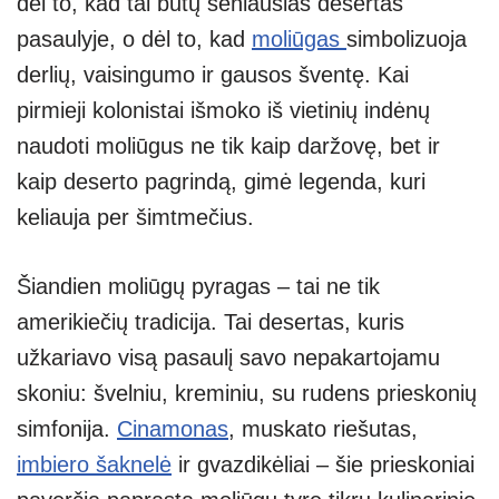
dėl to, kad tai būtų seniausias desertas
A
a
n
pasaulyje, o dėl to, kad
moliūgas
simbolizuoja
p
m
g
derlių, vaisingumo ir gausos šventę. Kai
p
er
pirmieji kolonistai išmoko iš vietinių indėnų
naudoti moliūgus ne tik kaip daržovę, bet ir
kaip deserto pagrindą, gimė legenda, kuri
keliauja per šimtmečius.
Šiandien moliūgų pyragas – tai ne tik
amerikiečių tradicija. Tai desertas, kuris
užkariavo visą pasaulį savo nepakartojamu
skoniu: švelniu, kreminiu, su rudens prieskonių
simfonija.
Cinamonas
, muskato riešutas,
imbiero šaknelė
ir gvazdikėliai – šie prieskoniai