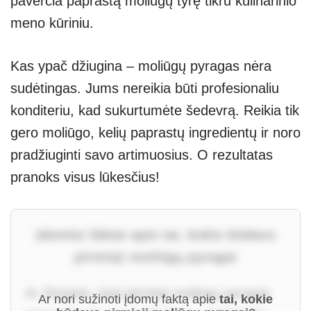
paverčia paprastą moliūgų tyrę tikru kulinarinio
meno kūriniu.
Kas ypač džiugina – moliūgų pyragas nėra
sudėtingas. Jums nereikia būti profesionaliu
konditeriu, kad sukurtumėte šedevrą. Reikia tik
gero moliūgo, kelių paprastų ingredientų ir noro
pradžiuginti savo artimuosius. O rezultatas
pranoks visus lūkesčius!
Įdomūs faktai apie tai, kokie būdavo
pirmieji moliūgų pyragai
Ar žinojote, kad pirmieji moliūgų pyragai
Ar nori sužinoti įdomų faktą apie
tai, kokie