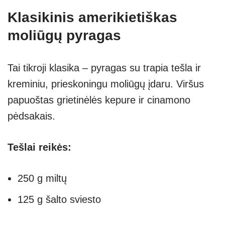
Klasikinis amerikietiškas
moliūgų pyragas
Tai tikroji klasika – pyragas su trapia tešla ir
kreminiu, prieskoningu moliūgų įdaru. Viršus
papuoštas grietinėlės kepure ir cinamono
pėdsakais.
Tešlai reikės:
250 g miltų
125 g šalto sviesto