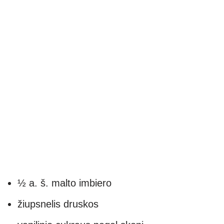
½ a. š. malto imbiero
žiupsnelis druskos