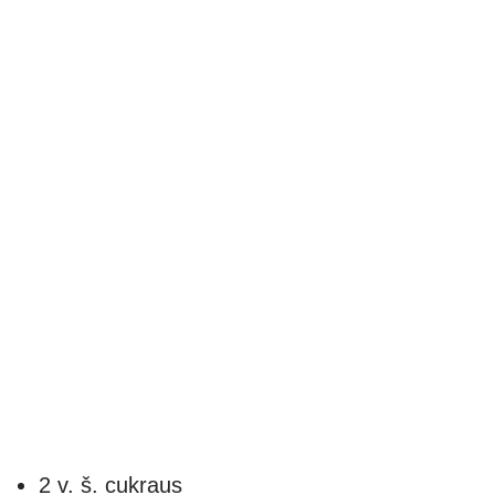
2 v. š. cukraus