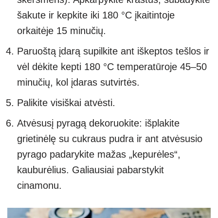
šakute ir kepkite iki 180 °C įkaitintoje
orkaitėje 15 minučių.
Paruoštą įdarą supilkite ant iškeptos tešlos ir
vėl dėkite kepti 180 °C temperatūroje 45–50
minučių, kol įdaras sutvirtės.
Palikite visiškai atvėsti.
Atvėsusį pyragą dekoruokite: išplakite
grietinėlę su cukraus pudra ir ant atvėsusio
pyrago padarykite mažas „kepurėles“,
kauburėlius. Galiausiai pabarstykit
cinamonu.