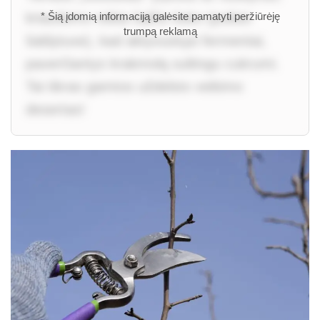
kriaušėms reikia šalčio šoko (poilsio
* Šią įdomią informaciją galėsite pamatyti peržiūrėję
trumpą reklamą
šaldytuve), kad aktyvuotųsi fermentai,
paverčiantys krakmolą sultingu cukrumi.
Tai tikras gamtos uždelsto veikimo
desertas!