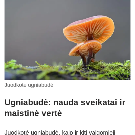
Juodkotė ugniabudė
Ugniabudė: nauda sveikatai ir
maistinė vertė
Juodkotė ugniabudė, kaip ir kiti valgomieji