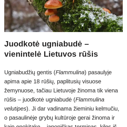
Juodkotė ugniabudė –
vienintelė Lietuvos rūšis
Ugniabudžių gentis (
Flammulina
) pasaulyje
apima apie 18 rūšių, paplitusių visuose
žemynuose, tačiau Lietuvoje žinoma tik viena
rūšis – juodkotė ugniabudė (
Flammulina
velutipes
). Ji dar vadinama žieminiu kelmučiu,
o pasaulinėje grybų kultūroje gerai žinoma ir
kaip enokitake – japoniškas terminas, kilęs iš