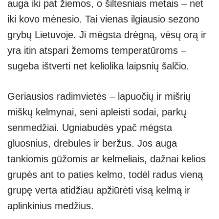
auga iki pat žiemos, o šiltesniais metais – net
iki kovo mėnesio. Tai vienas ilgiausio sezono
grybų Lietuvoje. Ji mėgsta drėgną, vėsų orą ir
yra itin atspari žemoms temperatūroms –
sugeba ištverti net keliolika laipsnių šalčio.
Geriausios radimvietės – lapuočių ir mišrių
miškų kelmynai, seni apleisti sodai, parkų
senmedžiai. Ugniabudės ypač mėgsta
gluosnius, drebules ir beržus. Jos auga
tankiomis gūžomis ar kelmeliais, dažnai kelios
grupės ant to paties kelmo, todėl radus vieną
grupę verta atidžiau apžiūrėti visą kelmą ir
aplinkinius medžius.