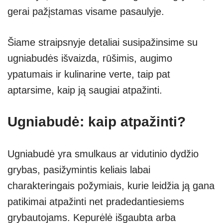
gerai pažįstamas visame pasaulyje.
Šiame straipsnyje detaliai susipažinsime su
ugniabudės išvaizda, rūšimis, augimo
ypatumais ir kulinarine verte, taip pat
aptarsime, kaip ją saugiai atpažinti.
Ugniabudė: kaip atpažinti?
Ugniabudė yra smulkaus ar vidutinio dydžio
grybas, pasižymintis keliais labai
charakteringais požymiais, kurie leidžia ją gana
patikimai atpažinti net pradedantiesiems
grybautojams. Kepurėlė išgaubta arba