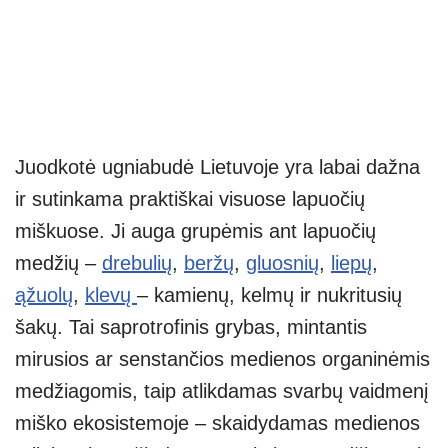
Juodkotė ugniabudė Lietuvoje yra labai dažna
ir sutinkama praktiškai visuose lapuočių
miškuose. Ji auga grupėmis ant lapuočių
medžių –
drebulių
,
beržų
,
gluosnių
,
liepų
,
ąžuolų
,
klevų
– kamienų, kelmų ir nukritusių
šakų. Tai saprotrofinis grybas, mintantis
mirusios ar senstančios medienos organinėmis
medžiagomis, taip atlikdamas svarbų vaidmenį
miško ekosistemoje – skaidydamas medienos