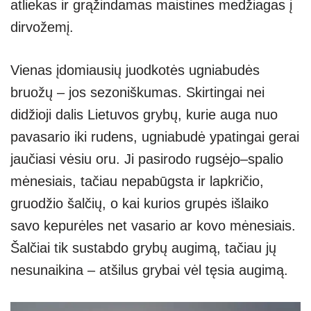
atliekas ir grąžindamas maistines medžiagas į
dirvožemį.
Vienas įdomiausių juodkotės ugniabudės
bruožų – jos sezoniškumas. Skirtingai nei
didžioji dalis Lietuvos grybų, kurie auga nuo
pavasario iki rudens, ugniabudė ypatingai gerai
jaučiasi vėsiu oru. Ji pasirodo rugsėjo–spalio
mėnesiais, tačiau nepabūgsta ir lapkričio,
gruodžio šalčių, o kai kurios grupės išlaiko
savo kepurėles net vasario ar kovo mėnesiais.
Šalčiai tik sustabdo grybų augimą, tačiau jų
nesunaikina – atšilus grybai vėl tęsia augimą.