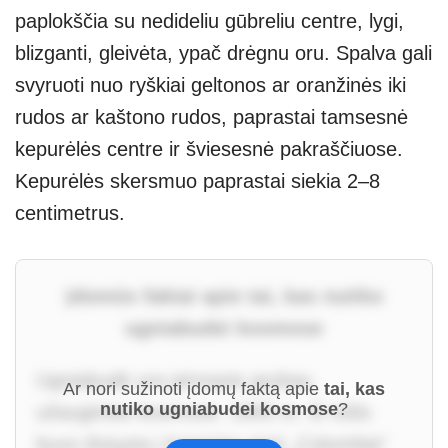
paplokščia su nedideliu gūbreliu centre, lygi,
blizganti, gleivėta, ypač drėgnu oru. Spalva gali
svyruoti nuo ryškiai geltonos ar oranžinės iki
rudos ar kaštono rudos, paprastai tamsesnė
kepurėlės centre ir šviesesnė pakraščiuose.
Kepurėlės skersmuo paprastai siekia 2–8
centimetrus.
Įdomūs faktai apie tai, kas nutiko
ugniabudei kosmose
Ugniabudė yra pirmasis grybas,
Ar nori sužinoti įdomų faktą apie
tai, kas
nutiko ugniabudei kosmose
?
užaugintas kosmose. 1993 m. ši rūšis
buvo išsiųsta į kosminę stotį „Columbia“