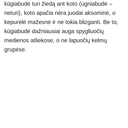
kūgiabudė turi žiedą ant koto (ugniabudė –
neturi), koto apačia nėra juodai aksominė, o
kepurėlė mažesnė ir ne tokia blizganti. Be to,
kūgiabudė dažniausiai auga spygliuočių
medienos atliekose, o ne lapuočių kelmų
grupėse.