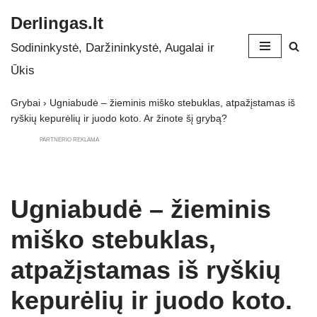
Derlingas.lt
Skip
Sodininkystė, Daržininkystė, Augalai ir
to
Ūkis
content
Grybai
›
Ugniabudė – žieminis miško stebuklas, atpažįstamas iš
ryškių kepurėlių ir juodo koto. Ar žinote šį grybą?
PARTNERIO REKLAMA
Ugniabudė – žieminis
miško stebuklas,
atpažįstamas iš ryškių
kepurėlių ir juodo koto.