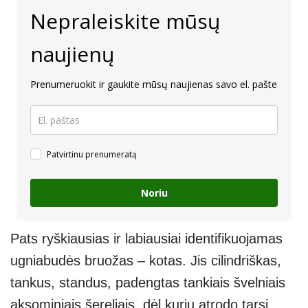
Nepraleiskite mūsų
naujienų
Prenumeruokit ir gaukite mūsų naujienas savo el. pašte
Patvirtinu prenumeratą
Noriu
Pats ryškiausias ir labiausiai identifikuojamas
ugniabudės bruožas – kotas. Jis cilindriškas,
tankus, standus, padengtas tankiais švelniais
aksominiais šereliais, dėl kurių atrodo tarsi