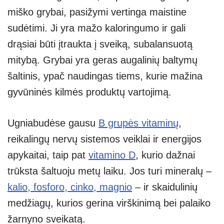
miško grybai, pasižymi vertinga maistine
sudėtimi. Ji yra mažo kaloringumo ir gali
drąsiai būti įtraukta į sveiką, subalansuotą
mitybą. Grybai yra geras augalinių baltymų
šaltinis, ypač naudingas tiems, kurie mažina
gyvūninės kilmės produktų vartojimą.
Ugniabudėse gausu
B grupės vitaminų
,
reikalingų nervų sistemos veiklai ir energijos
apykaitai, taip pat
vitamino D
, kurio dažnai
trūksta šaltuoju metų laiku. Jos turi mineralų –
kalio, fosforo, cinko, magnio
– ir skaidulinių
medžiagų, kurios gerina virškinimą bei palaiko
žarnyno sveikatą.