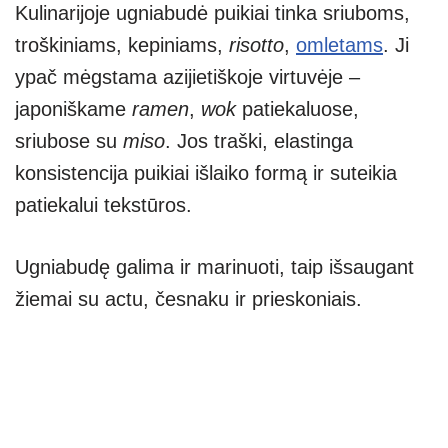
Kulinarijoje ugniabudė puikiai tinka sriuboms,
troškiniams, kepiniams,
risotto
,
omletams
. Ji
ypač mėgstama azijietiškoje virtuvėje –
japoniškame
ramen
,
wok
patiekaluose,
sriubose su
miso
. Jos traški, elastinga
konsistencija puikiai išlaiko formą ir suteikia
patiekalui tekstūros.
Ugniabudę galima ir marinuoti, taip išsaugant
žiemai su actu, česnaku ir prieskoniais.