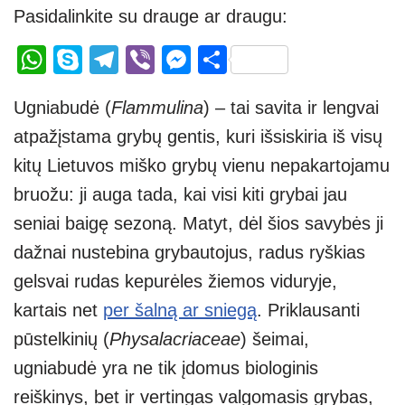
Pasidalinkite su drauge ar draugu:
W
S
T
Vi
M
S
h
ky
el
b
e
h
Ugniabudė (
Flammulina
) – tai savita ir lengvai
at
p
e
er
ss
ar
atpažįstama grybų gentis, kuri išsiskiria iš visų
s
e
gr
e
e
kitų Lietuvos miško grybų vienu nepakartojamu
A
a
n
bruožu: ji auga tada, kai visi kiti grybai jau
p
m
g
seniai baigę sezoną. Matyt, dėl šios savybės ji
p
er
dažnai nustebina grybautojus, radus ryškias
gelsvai rudas kepurėles žiemos viduryje,
kartais net
per šalną ar sniegą
. Priklausanti
pūstelkinių (
Physalacriaceae
) šeimai,
ugniabudė yra ne tik įdomus biologinis
reiškinys, bet ir vertingas valgomasis grybas,