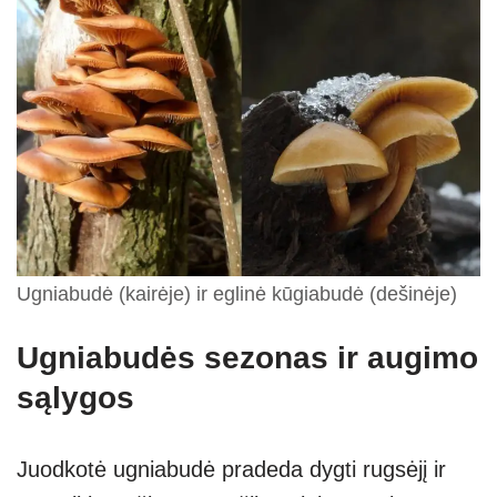
Ugniabudė (kairėje) ir eglinė kūgiabudė (dešinėje)
Ugniabudės sezonas ir augimo
sąlygos
Juodkotė ugniabudė pradeda dygti rugsėjį ir