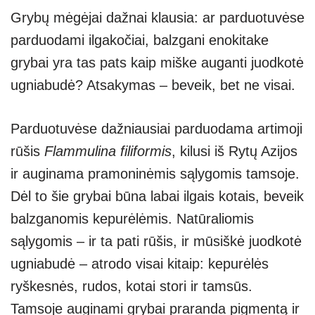
Grybų mėgėjai dažnai klausia: ar parduotuvėse
parduodami ilgakočiai, balzgani enokitake
grybai yra tas pats kaip miške auganti juodkotė
ugniabudė? Atsakymas – beveik, bet ne visai.
Parduotuvėse dažniausiai parduodama artimoji
rūšis
Flammulina filiformis
, kilusi iš Rytų Azijos
ir auginama pramoninėmis sąlygomis tamsoje.
Dėl to šie grybai būna labai ilgais kotais, beveik
balzganomis kepurėlėmis. Natūraliomis
sąlygomis – ir ta pati rūšis, ir mūsiškė juodkotė
ugniabudė – atrodo visai kitaip: kepurėlės
ryškesnės, rudos, kotai stori ir tamsūs.
Tamsoje auginami grybai praranda pigmentą ir