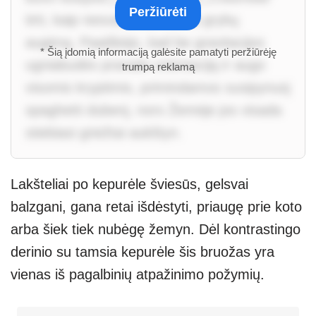
Peržiūrėti
tirti, kaip nesvarumas veikia grybų
augimą. Paaiškėjo, kad be gravitacijos
* Šią įdomią informaciją galėsite pamatyti peržiūrėję
ugniabudės prarado orientaciją ir augo
trumpą reklamą
visomis kryptimis, primindamos susipynusį
spaghetti dubenį, nors Žemėje jos visada
stiebiasi griežtai aukštyn.
Lakšteliai po kepurėle šviesūs, gelsvai
balzgani, gana retai išdėstyti, priaugę prie koto
arba šiek tiek nubėgę žemyn. Dėl kontrastingo
derinio su tamsia kepurėle šis bruožas yra
vienas iš pagalbinių atpažinimo požymių.