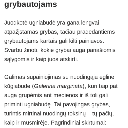
grybautojams
Juodkotė ugniabudė yra gana lengvai
atpažįstamas grybas, tačiau pradedantiems
grybautojams kartais gali kilti painiavos.
Svarbu žinoti, kokie grybai auga panašiomis
sąlygomis ir kaip juos atskirti.
Galimas supainiojimas su nuodingąja egline
kūgiabude (
Galerina marginata
), kuri taip pat
auga grupėmis ant medienos ir iš toli gali
priminti ugniabudę. Tai pavojingas grybas,
turintis mirtinai nuodingų toksinų – tų pačių,
kaip ir musmirėje. Pagrindiniai skirtumai: