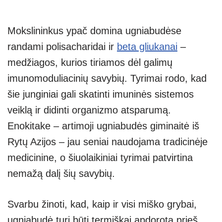
Mokslininkus ypač domina ugniabudėse
randami polisacharidai ir
beta gliukanai
–
medžiagos, kurios tiriamos dėl galimų
imunomoduliacinių savybių. Tyrimai rodo, kad
šie junginiai gali skatinti imuninės sistemos
veiklą ir didinti organizmo atsparumą.
Enokitake – artimoji ugniabudės giminaitė iš
Rytų Azijos – jau seniai naudojama tradicinėje
medicinine, o šiuolaikiniai tyrimai patvirtina
nemažą dalį šių savybių.
Svarbu žinoti, kad, kaip ir visi miško grybai,
ugniabudė turi būti termiškai apdorota prieš