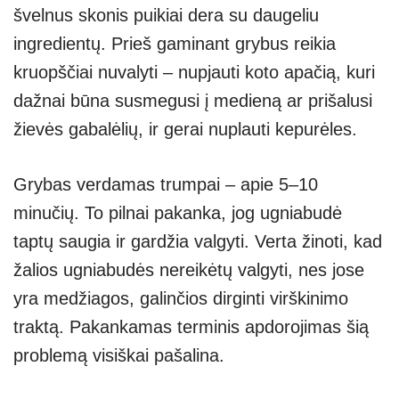
švelnus skonis puikiai dera su daugeliu
ingredientų. Prieš gaminant grybus reikia
kruopščiai nuvalyti – nupjauti koto apačią, kuri
dažnai būna susmegusi į medieną ar prišalusi
žievės gabalėlių, ir gerai nuplauti kepurėles.
Grybas verdamas trumpai – apie 5–10
minučių. To pilnai pakanka, jog ugniabudė
taptų saugia ir gardžia valgyti. Verta žinoti, kad
žalios ugniabudės nereikėtų valgyti, nes jose
yra medžiagos, galinčios dirginti virškinimo
traktą. Pakankamas terminis apdorojimas šią
problemą visiškai pašalina.