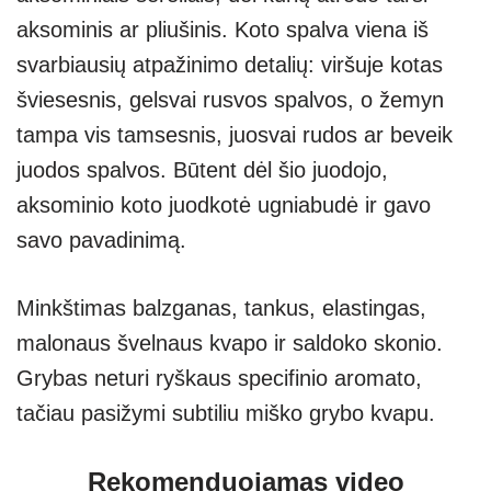
aksominis ar pliušinis. Koto spalva viena iš
svarbiausių atpažinimo detalių: viršuje kotas
šviesesnis, gelsvai rusvos spalvos, o žemyn
tampa vis tamsesnis, juosvai rudos ar beveik
juodos spalvos. Būtent dėl šio juodojo,
aksominio koto juodkotė ugniabudė ir gavo
savo pavadinimą.
Minkštimas balzganas, tankus, elastingas,
malonaus švelnaus kvapo ir saldoko skonio.
Grybas neturi ryškaus specifinio aromato,
tačiau pasižymi subtiliu miško grybo kvapu.
Rekomenduojamas video