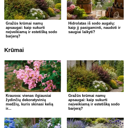
Gražūs krūmai namų
Hidrolatas iš sodo augalų:
apsaugai: kaip sukurti
kaip jį pasigaminti, naudoti ir
neįveikiamą ir estetišką sodo
saugiai laikyti?
barjerą?
Krūmai
Krausva: vienas ilgiausiai
Gražūs krūmai namų
žydinčių dekoratyvinių
apsaugai: kaip sukurti
medžių, kuris skinasi kelią
neįveikiamą ir estetišką sodo
ir...
barjerą?