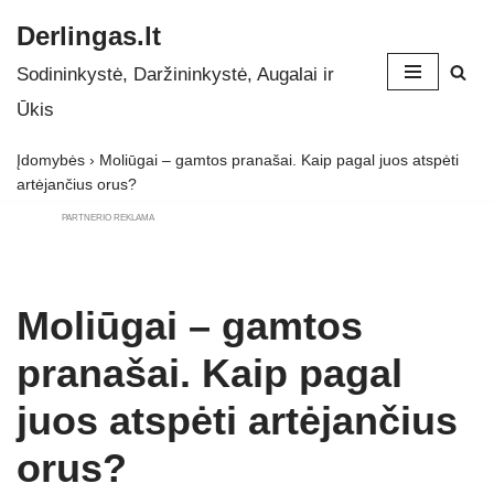
Derlingas.lt
Skip
Sodininkystė, Daržininkystė, Augalai ir
to
Ūkis
content
Įdomybės
›
Moliūgai – gamtos pranašai. Kaip pagal juos atspėti
artėjančius orus?
PARTNERIO REKLAMA
Moliūgai – gamtos
pranašai. Kaip pagal
juos atspėti artėjančius
orus?