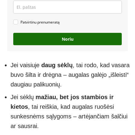
Patvirtinu prenumeratą
Noriu
Jei vaisiuje
daug sėklų
, tai rodo, kad vasara
buvo šilta ir drėgna – augalas galėjo „išleisti“
daugiau palikuonių.
Jei sėklų
mažiau, bet jos stambios ir
kietos
, tai reiškia, kad augalas ruošėsi
sunkesnėms sąlygoms – artėjančiam šalčiui
ar sausrai.