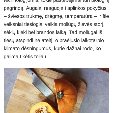
technologijomis, tokie pastebėjimai turi biologinį
pagrindą. Augalai reaguoja į aplinkos pokyčius
– šviesos trukmę, drėgmę, temperatūrą – ir šie
veiksniai tiesiogiai veikia moliūgų žievės storį,
sėklų kiekį bei brandos laiką. Tad moliūgai iš
tiesų atspindi ne ateitį, o praėjusio laikotarpio
klimato dėsningumus, kurie dažnai rodo, ko
galima tikėtis toliau.