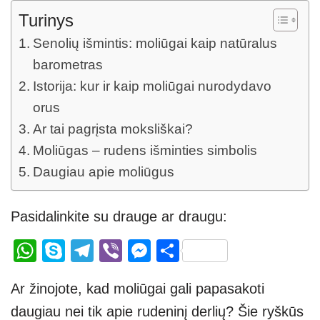
Turinys
Senolių išmintis: moliūgai kaip natūralus
barometras
Istorija: kur ir kaip moliūgai nurodydavo
orus
Ar tai pagrįsta moksliškai?
Moliūgas – rudens išminties simbolis
Daugiau apie moliūgus
Pasidalinkite su drauge ar draugu:
W
S
T
Vi
M
S
h
ky
el
b
e
h
Ar žinojote, kad moliūgai gali papasakoti
at
p
e
er
ss
ar
daugiau nei tik apie rudeninį derlių? Šie ryškūs
s
e
gr
e
e