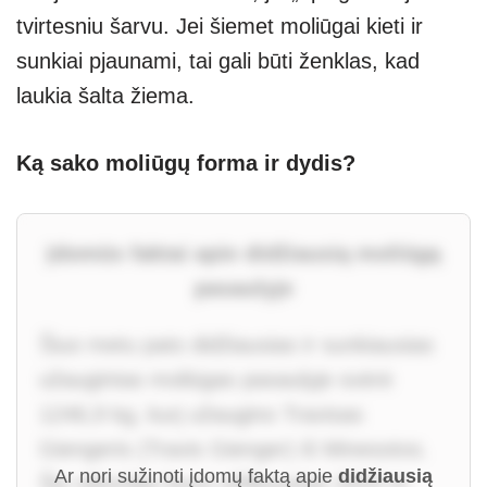
tvirtesniu šarvu. Jei šiemet moliūgai kieti ir
sunkiai pjaunami, tai gali būti ženklas, kad
laukia šalta žiema.
Ką sako moliūgų forma ir dydis?
Įdomūs faktai apie didžiausią moliūgą
pasaulyje
Šiuo metu pats didžiausias ir sunkiausias
užaugintas moliūgas pasaulyje svėrė
1246,9 kg, kurį užaugino Travisas
Giengeris (Travis Gienger) iš Minesotos.
Ar nori sužinoti įdomų faktą apie
didžiausią
Šis rekordas buvo užfiksuotas 2023 m.