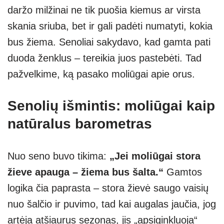
daržo milžinai ne tik puošia kiemus ar virsta
A
a
n
skania sriuba, bet ir gali padėti numatyti, kokia
p
m
g
bus žiema. Senoliai sakydavo, kad gamta pati
p
er
duoda ženklus – tereikia juos pastebėti. Tad
pažvelkime, ką pasako moliūgai apie orus.
Senolių išmintis: moliūgai kaip
natūralus barometras
Nuo seno buvo tikima:
„Jei moliūgai stora
žieve apauga – žiema bus šalta.“
Gamtos
logika čia paprasta – stora žievė saugo vaisių
nuo šalčio ir puvimo, tad kai augalas jaučia, jog
artėja atšiaurus sezonas, jis „apsiginkluoja“