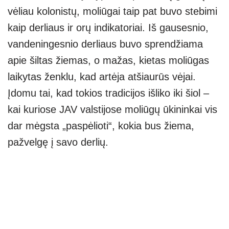
vėliau kolonistų, moliūgai taip pat buvo stebimi
kaip derliaus ir orų indikatoriai. Iš gausesnio,
vandeningesnio derliaus buvo sprendžiama
apie šiltas žiemas, o mažas, kietas moliūgas
laikytas ženklu, kad artėja atšiaurūs vėjai.
Įdomu tai, kad tokios tradicijos išliko iki šiol –
kai kuriose JAV valstijose moliūgų ūkininkai vis
dar mėgsta „paspėlioti“, kokia bus žiema,
pažvelgę į savo derlių.