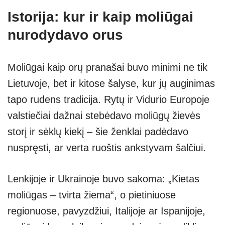
Istorija: kur ir kaip moliūgai
nurodydavo orus
Moliūgai kaip orų pranašai buvo minimi ne tik
Lietuvoje, bet ir kitose šalyse, kur jų auginimas
tapo rudens tradicija. Rytų ir Vidurio Europoje
valstiečiai dažnai stebėdavo moliūgų žievės
storį ir sėklų kiekį – šie ženklai padėdavo
nuspręsti, ar verta ruoštis ankstyvam šalčiui.
Lenkijoje ir Ukrainoje buvo sakoma: „Kietas
moliūgas – tvirta žiema“, o pietiniuose
regionuose, pavyzdžiui, Italijoje ar Ispanijoje,