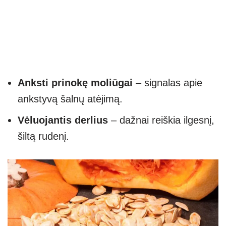
Anksti prinokę moliūgai
– signalas apie
ankstyvą šalnų atėjimą.
Vėluojantis derlius
– dažnai reiškia ilgesnį,
šiltą rudenį.