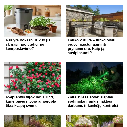
Kas yra bokashi ir kuo jis
Lauko virtuvė – funkcionali
skiriasi nuo tradicinio
erdvė maistui gaminti
kompostavimo?
gryname ore. Kaip ją
susiplanuoti?
Kvepiantys vijokliai: TOP 9,
Žalia šviesa sode: slaptas
kurie pavers tvorą ar pergolą
sodininkų įrankis nakties
tikra kvapų švente
darbams ir kenkėjų kontrolei