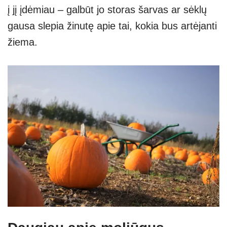
į jį įdėmiau – galbūt jo storas šarvas ar sėklų
gausa slepia žinutę apie tai, kokia bus artėjanti
žiema.