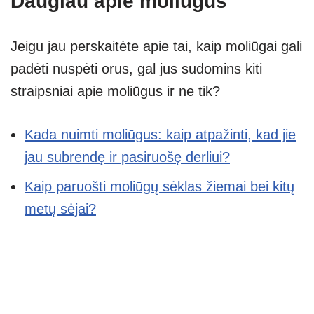
Daugiau apie moliūgus
Jeigu jau perskaitėte apie tai, kaip moliūgai gali
padėti nuspėti orus, gal jus sudomins kiti
straipsniai apie moliūgus ir ne tik?
Kada nuimti moliūgus: kaip atpažinti, kad jie
jau subrendę ir pasiruošę derliui?
Kaip paruošti moliūgų sėklas žiemai bei kitų
metų sėjai?