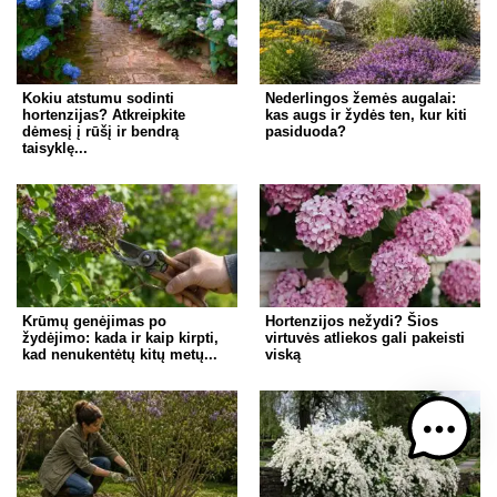
Kokiu atstumu sodinti
Nederlingos žemės augalai:
hortenzijas? Atkreipkite
kas augs ir žydės ten, kur kiti
dėmesį į rūšį ir bendrą
pasiduoda?
taisyklę...
Krūmų genėjimas po
Hortenzijos nežydi? Šios
žydėjimo: kada ir kaip kirpti,
virtuvės atliekos gali pakeisti
kad nenukentėtų kitų metų...
viską