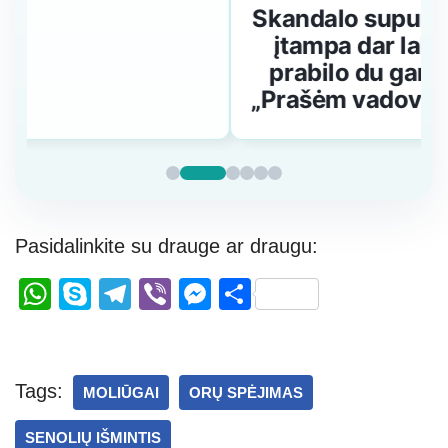
Skandalo supurtytame teatre
įtampa dar labiau kaista –
prabilo du garsūs aktoriai:
„Prašėm vadovo mus gelbėti“
Pasidalinkite su drauge ar draugu:
W
S
T
Vi
M
S
h
ky
el
b
e
h
at
p
e
er
ss
ar
s
e
gr
e
e
Tags:
MOLIŪGAI
ORŲ SPĖJIMAS
A
a
n
SENOLIŲ IŠMINTIS