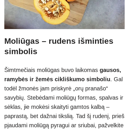
Moliūgas – rudens išminties
simbolis
Šimtmečiais moliūgas buvo laikomas
gausos,
ramybės ir žemės cikliškumo simboliu
. Gal
todėl žmonės jam priskyrė „orų pranašo“
savybių. Stebėdami moliūgų formas, spalvas ir
sėklas, jie mokėsi skaityti gamtos kalbą –
paprastą, bet dažnai tikslią. Tad šį rudenį, prieš
pjaudami moliūgą pyragui ar sriubai, pažvelkite