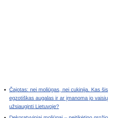
Čajotas: nei moliūgas, nei cukinija. Kas šis
egzotiškas augalas ir ar įmanoma jo vaisių
užsiauginti Lietuvoje?
Dekoratyviniai moliūgai – neįtikėtino grožio