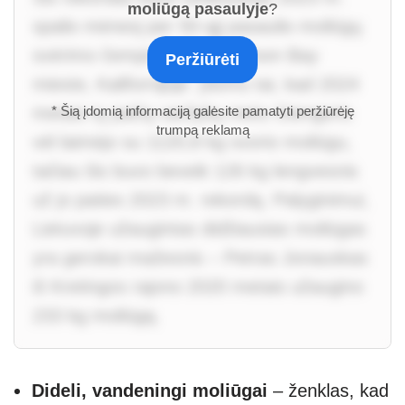
moliūgą pasaulyje
?
spalio mėnesį per 50-ąjį pasaulio moliūgų
svėrimo čempionatą Half Moon Bay
Peržiūrėti
mieste, Kalifornijoje. Įdomu tai, kad 2024
metais tų pačių varžybų metu Giengeris
* Šią įdomią informaciją galėsite pamatyti peržiūrėję
trumpą reklamą
vėl laimėjo su 1120,8 kg svorio moliūgu,
tačiau šis buvo beveik 126 kg lengvesnis
už jo paties 2023 m. rekordą. Palyginimui,
Lietuvoje užaugintas didžiausias moliūgas
yra gerokai mažesnis – Petras Jonauskas
iš Kretingos rajono 2020 metais užaugino
233 kg moliūgą.
Dideli, vandeningi moliūgai
– ženklas, kad