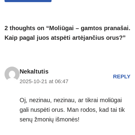
p
m
g
p
er
2 thoughts on “Moliūgai – gamtos pranašai.
Kaip pagal juos atspėti artėjančius orus?”
Nekaltutis
REPLY
2025-10-21 at 06:47
Oj, nezinau, nezinau, ar tikrai moliūgai
gali nuspėti orus. Man rodos, kad tai tik
senų žmonių išmonės!