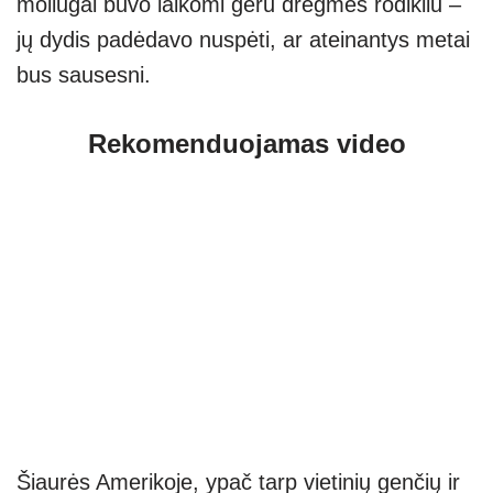
moliūgai buvo laikomi geru drėgmės rodikliu –
jų dydis padėdavo nuspėti, ar ateinantys metai
bus sausesni.
Rekomenduojamas video
Šiaurės Amerikoje, ypač tarp vietinių genčių ir