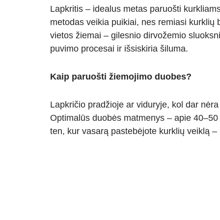
Lapkritis – idealus metas paruošti kurklia
metodas veikia puikiai, nes remiasi kurklių b
vietos žiemai – gilesnio dirvožemio sluoks
puvimo procesai ir išsiskiria šiluma.
Kaip paruošti žiemojimo duobes?
Lapkričio pradžioje ar viduryje, kol dar nėr
Optimalūs duobės matmenys – apie 40–50 ce
ten, kur vasarą pastebėjote kurklių veiklą 