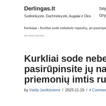
Derlingas.lt
Sėj
Skip
Gry
Sodininkystė, Daržininkystė, Augalai ir Ūkis
to
content
Kenkėjai
›
Kurkliai sode nebekels rūpesčių, jei pasirūpi
PARTNERIO REKLAMA
Kurkliai sode nebe
pasirūpinsite jų n
priemonių imtis r
by
Vaida Janikūnienė
2025-11-19
4 Commen