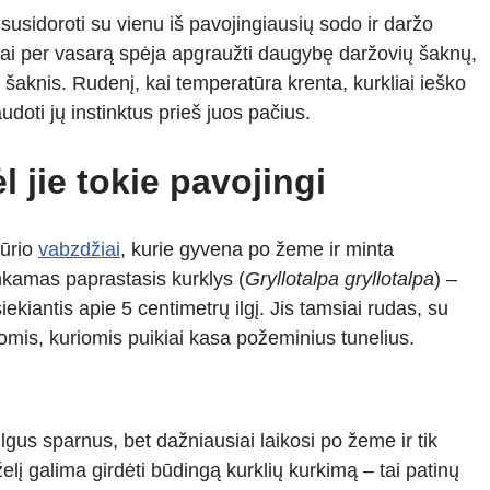
susidoroti su vienu iš pavojingiausių sodo ir daržo
jai per vasarą spėja apgraužti daugybę daržovių šaknų,
 šaknis. Rudenį, kai temperatūra krenta, kurkliai ieško
doti jų instinktus prieš juos pačius.
l jie tokie pavojingi
būrio
vabzdžiai
, kurie gyvena po žeme ir minta
nkamas paprastasis kurklys (
Gryllotalpa gryllotalpa
) –
kiantis apie 5 centimetrų ilgį. Jis tamsiai rudas, su
omis, kuriomis puikiai kasa požeminius tunelius.
ilgus sparnus, bet dažniausiai laikosi po žeme ir tik
elį galima girdėti būdingą kurklių kurkimą – tai patinų