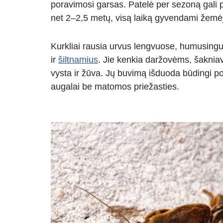
poravimosi garsas. Patelė per sezoną gali pad
net 2–2,5 metų, visą laiką gyvendami žemėj
Kurkliai rausia urvus lengvuose, humusingu
ir
šiltnamius
. Jie kenkia daržovėms, šaknia
vysta ir žūva. Jų buvimą išduoda būdingi pož
augalai be matomos priežasties.