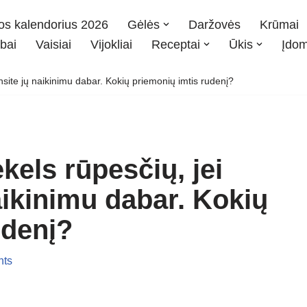
os kalendorius 2026
Gėlės
Daržovės
Krūmai
bai
Vaisiai
Vijokliai
Receptai
Ūkis
Įdo
nsite jų naikinimu dabar. Kokių priemonių imtis rudenį?
kels rūpesčių, jei
aikinimu dabar. Kokių
udenį?
ts