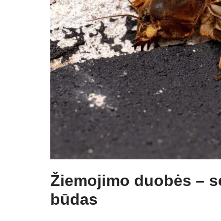
Žiemojimo duobės – se
būdas