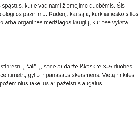
ms spąstus, kurie vadinami žiemojimo duobėmis. Šis
iologijos pažinimu. Rudenį, kai šąla, kurkliai ieško šiltos
nio arba organinės medžiagos kaugių, kuriose vyksta
a stipresnių šalčių, sode ar darže iškaskite 3–5 duobes.
ntimetrų gylio ir panašaus skersmens. Vietą rinkitės
– požeminius takelius ar pažeistus augalus.