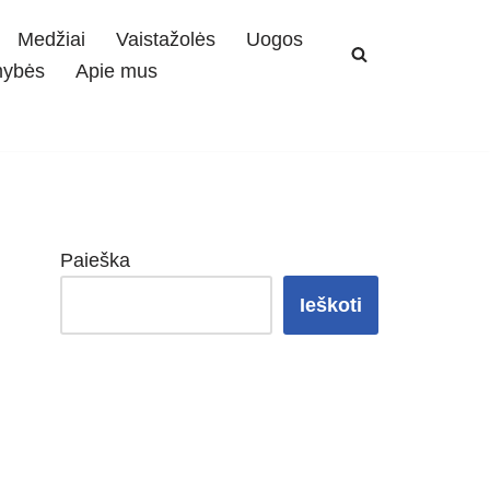
Medžiai
Vaistažolės
Uogos
mybės
Apie mus
Paieška
Ieškoti