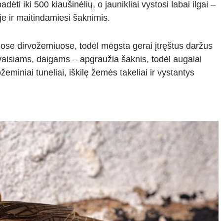
ėti iki 500 kiaušinėlių, o jaunikliai vystosi labai ilgai –
e ir maitindamiesi šaknimis.
ose dirvožemiuose, todėl mėgsta gerai įtręštus daržus
vaisiams, daigams – apgraužia šaknis, todėl augalai
eminiai tuneliai, iškilę žemės takeliai ir vystantys