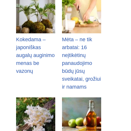
Kokedama –
Mėta – ne tik
japoniškas
arbatai: 16
augalų auginimo
neįtikėtinų
menas be
panaudojimo
vazonų
būdų jūsų
sveikatai, grožiui
ir namams