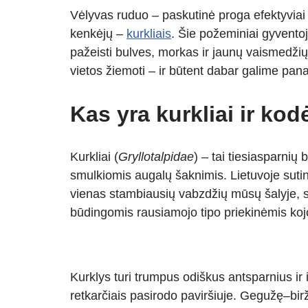
h
ky
el
b
e
h
Vėlyvas ruduo – paskutinė proga efektyviai 
at
p
e
er
ss
ar
kenkėjų –
kurkliais
. Šie požeminiai gyvento
s
e
gr
e
e
pažeisti bulves, morkas ir jaunų vaismedžių
A
a
n
vietos žiemoti – ir būtent dabar galime panau
p
m
g
p
er
Kas yra kurkliai ir kodė
Kurkliai (
Gryllotalpidae
) – tai tiesiasparnių 
smulkiomis augalų šaknimis. Lietuvoje suti
vienas stambiausių vabzdžių mūsų šalyje, sie
būdingomis rausiamojo tipo priekinėmis koj
Kurklys turi trumpus odiškus antsparnius ir 
retkarčiais pasirodo paviršiuje. Gegužę–birž