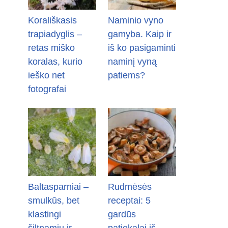
Korališkasis
Naminio vyno
trapiadyglis –
gamyba. Kaip ir
retas miško
iš ko pasigaminti
koralas, kurio
naminį vyną
ieško net
patiems?
fotografai
Baltasparniai –
Rudmėsės
smulkūs, bet
receptai: 5
klastingi
gardūs