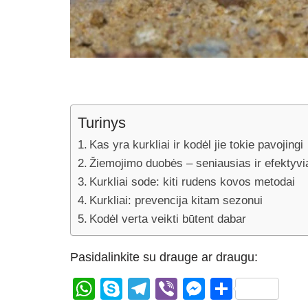
Turinys
Kas yra kurkliai ir kodėl jie tokie pavojingi
Žiemojimo duobės – seniausias ir efektyv
Kurkliai sode: kiti rudens kovos metodai
Kurkliai: prevencija kitam sezonui
Kodėl verta veikti būtent dabar
Pasidalinkite su drauge ar draugu:
W
S
T
Vi
M
S