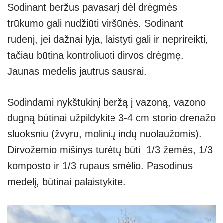
Sodinant beržus pavasarį dėl drėgmės
trūkumo gali nudžiūti viršūnės. Sodinant
rudenį, jei dažnai lyja, laistyti gali ir neprireikti,
tačiau būtina kontroliuoti dirvos drėgmę.
Jaunas medelis jautrus sausrai.
Sodindami nykštukinį beržą į vazoną, vazono
dugną būtinai užpildykite 3-4 cm storio drenažo
sluoksniu (žvyru, molinių indų nuolaužomis).
Dirvožemio mišinys turėtų būti 1/3 žemės, 1/3
komposto ir 1/3 rupaus smėlio. Pasodinus
medelį, būtinai palaistykite.