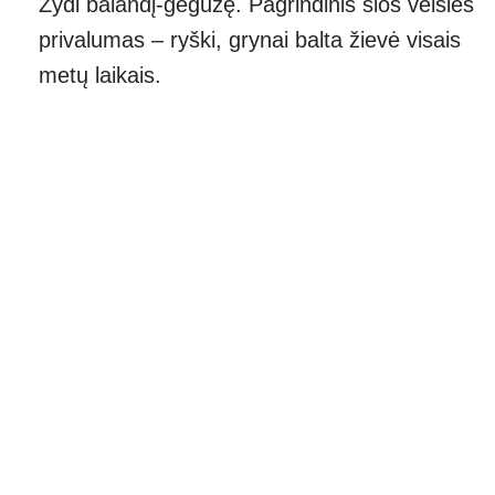
Žydi balandį-gegužę. Pagrindinis šios veislės
privalumas – ryški, grynai balta žievė visais
metų laikais.