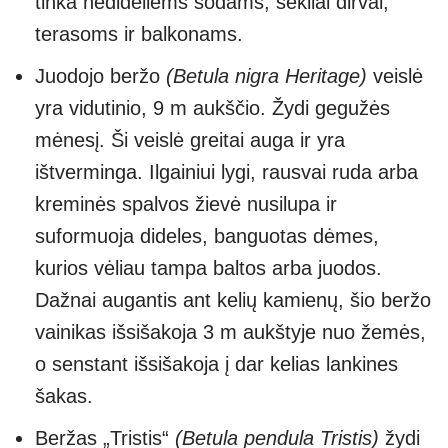
tinka nedideliems sodams, sekliai dirvai,
terasoms ir balkonams.
Juodojo beržo
(Betula nigra Heritage)
veislė
yra vidutinio, 9 m aukščio. Žydi gegužės
mėnesį. Ši veislė greitai auga ir yra
ištverminga. Ilgainiui lygi, rausvai ruda arba
kreminės spalvos žievė nusilupa ir
suformuoja dideles, banguotas dėmes,
kurios vėliau tampa baltos arba juodos.
Dažnai augantis ant kelių kamienų, šio beržo
vainikas išsišakoja 3 m aukštyje nuo žemės,
o senstant išsišakoja į dar kelias lankines
šakas.
Beržas „Tristis“
(Betula pendula Tristis)
žydi