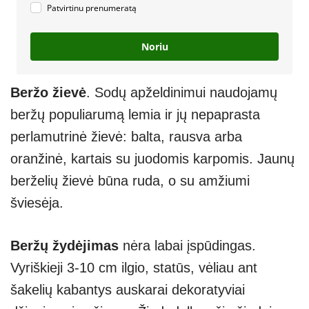
Patvirtinu prenumeratą
Noriu
Beržo žievė
. Sodų apželdinimui naudojamų
beržų populiarumą lemia ir jų nepaprasta
perlamutrinė žievė: balta, rausva arba
oranžinė, kartais su juodomis karpomis. Jaunų
berželių žievė būna ruda, o su amžiumi
šviesėja.
Beržų žydėjimas
nėra labai įspūdingas.
Vyriškieji 3-10 cm ilgio, statūs, vėliau ant
šakelių kabantys auskarai dekoratyviai