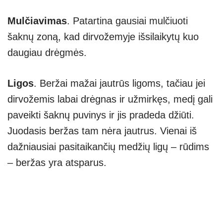
Mulčiavimas
. Patartina gausiai mulčiuoti
šaknų zoną, kad dirvožemyje išsilaikytų kuo
daugiau drėgmės.
Ligos
. Beržai mažai jautrūs ligoms, tačiau jei
dirvožemis labai drėgnas ir užmirkęs, medį gali
paveikti šaknų puvinys ir jis pradeda džiūti.
Juodasis beržas tam nėra jautrus. Vienai iš
dažniausiai pasitaikančių medžių ligų – rūdims
– beržas yra atsparus.