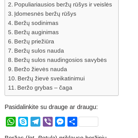
Populiariausios beržų rūšys ir veislės
Įdomesnės beržų rūšys
Beržų sodinimas
Beržų auginimas
Beržų priežiūra
Beržų sulos nauda
Beržų sulos naudingosios savybės
Beržo žievės nauda
Beržų žievė sveikatinimui
Beržo grybas – čaga
Pasidalinkite su drauge ar draugu:
W
S
T
Vi
M
S
h
ky
el
b
e
h
Beržas (
lot. Betula
) priklauso beržinių