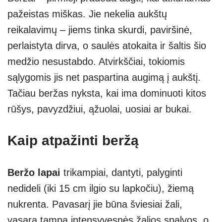
pažeistas miškas. Jie nekelia aukštų
reikalavimų – jiems tinka skurdi, paviršinė,
perlaistyta dirva, o saulės atokaita ir šaltis šio
medžio nesustabdo. Atvirkščiai, tokiomis
sąlygomis jis net paspartina augimą į aukštį.
Tačiau beržas nyksta, kai ima dominuoti kitos
rūšys, pavyzdžiui, ąžuolai, uosiai ar bukai.
Kaip atpažinti beržą
Beržo lapai
trikampiai, dantyti, palyginti
nedideli (iki 15 cm ilgio su lapkočiu), žiemą
nukrenta. Pavasarį jie būna šviesiai žali,
vasarą tampa intensyvesnės žalios spalvos, o