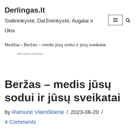
Derlingas.lt
Skip
Sodininkystė, Daržininkystė, Augalai ir
to
Ūkis
content
Medžiai
›
Beržas – medis jūsų sodui ir jūsų sveikatai
PARTNERIO REKLAMA
Beržas – medis jūsų
sodui ir jūsų sveikatai
by
Ramunė Vilėniškienė
2023-06-20
4 Comments