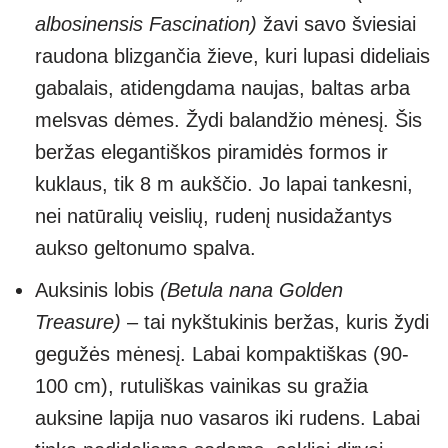
albosinensis Fascination)
žavi savo šviesiai
raudona blizgančia žieve, kuri lupasi dideliais
gabalais, atidengdama naujas, baltas arba
melsvas dėmes. Žydi balandžio mėnesį. Šis
beržas elegantiškos piramidės formos ir
kuklaus, tik 8 m aukščio. Jo lapai tankesni,
nei natūralių veislių, rudenį nusidažantys
aukso geltonumo spalva.
Auksinis lobis
(Betula nana Golden
Treasure)
– tai nykštukinis beržas, kuris žydi
gegužės mėnesį. Labai kompaktiškas (90-
100 cm), rutuliškas vainikas su gražia
auksine lapija nuo vasaros iki rudens. Labai