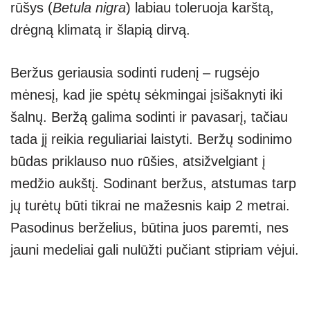
rūšys (
Betula nigra
) labiau toleruoja karštą,
drėgną klimatą ir šlapią dirvą.
Beržus geriausia sodinti rudenį – rugsėjo
mėnesį, kad jie spėtų sėkmingai įsišaknyti iki
šalnų. Beržą galima sodinti ir pavasarį, tačiau
tada jį reikia reguliariai laistyti. Beržų sodinimo
būdas priklauso nuo rūšies, atsižvelgiant į
medžio aukštį. Sodinant beržus, atstumas tarp
jų turėtų būti tikrai ne mažesnis kaip 2 metrai.
Pasodinus berželius, būtina juos paremti, nes
jauni medeliai gali nulūžti pučiant stipriam vėjui.