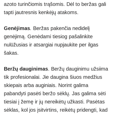
azoto turinčiomis trąšomis. Dėl to beržas gali
tapti jautresnis kenkėjų atakoms.
Genėjimas
.
Beržas pakenčia nedidelį
genėjimą. Genėdami tiesiog pašalinkite
nulūžusias ir atsargiai nupjaukite per ilgas
šakas.
Beržų dauginimas
. Beržų dauginimu užsiima
tik profesionalai. Jie daugina šiuos medžius
skiepais arba auginiais. Norint galima
pabandyti pasėti beržo sėklų. Jas galima sėti
tiesiai į žemę ir jų nereikėtų užkasti. Pasėtas
sėklas, kol jos įsitvirtins, reikėtų pridengti, kad