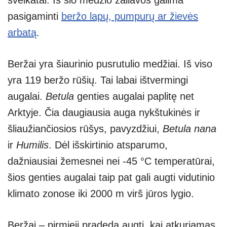
pasigaminti
beržo lapų, pumpurų ar žievės
arbatą
.
Beržai yra šiaurinio pusrutulio medžiai. Iš viso
yra 119 beržo rūšių. Tai labai ištvermingi
augalai.
Betula
genties augalai paplitę net
Arktyje. Čia daugiausia auga nykštukinės ir
šliaužiančiosios rūšys, pavyzdžiui,
Betula nana
ir
Humilis
. Dėl išskirtinio atsparumo,
dažniausiai žemesnei nei -45 °C temperatūrai,
šios genties augalai taip pat gali augti vidutinio
klimato zonose iki 2000 m virš jūros lygio.
Beržai – pirmieji pradeda augti, kai atkuriamas