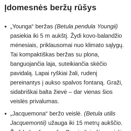
Įdomesnės beržų rūšys
„Younga“ beržas
(Betula pendula Youngii)
pasiekia iki 5 m aukštį. Žydi kovo-balandžio
mėnesiais, priklausomai nuo klimato sąlygų.
Tai kompaktiškas beržas su plona,
banguojančia laja, suteikiančia skėčio
pavidalą. Lapai ryškiai žali, rudenį
pereinantys į aukso spalvos fontaną. Graži,
sidabriškai balta žievė – dar vienas šios
veislės privalumas.
„Jacquemona“ beržo veislė.
(Betula utilis
Jacquemontii)
užauga iki 15 metrų aukščio.