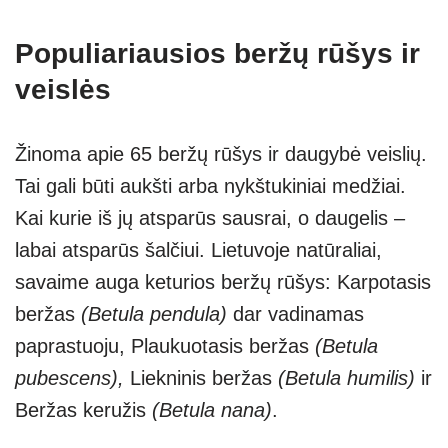
Populiariausios beržų rūšys ir
veislės
Žinoma apie 65 beržų rūšys ir daugybė veislių.
Tai gali būti aukšti arba nykštukiniai medžiai.
Kai kurie iš jų atsparūs sausrai, o daugelis –
labai atsparūs šalčiui. Lietuvoje natūraliai,
savaime auga keturios beržų rūšys: Karpotasis
beržas
(Betula pendula)
dar vadinamas
paprastuoju, Plaukuotasis beržas
(Betula
pubescens),
Liekninis beržas
(Betula humilis)
ir
Beržas keružis
(Betula nana)
.