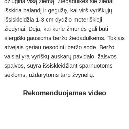
džiugina visą žiemą. Žiedadulkes šie žiedai
išskiria balandį ir gegužę, kai virš vyriškųjų
išsiskleidžia 1-3 cm dydžio moteriškieji
žiedynai. Deja, kai kurie žmonės gali būti
alergiški gausioms beržo žiedadulkėms. Tokiais
atvejais geriau nesodinti beržo sode. Beržo
vaisiai yra vyriškų auskarų pavidalo, žalsvos
spalvos, suyra išsiskleidžiant sparnuotoms
sėkloms, uždarytoms tarp žvynelių.
Rekomenduojamas video