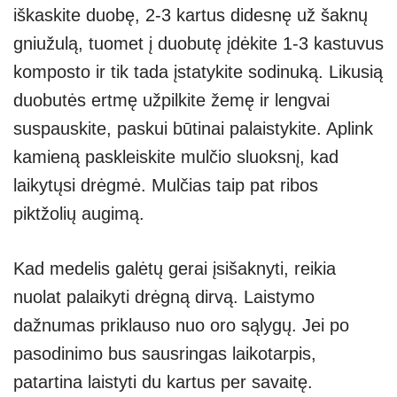
iškaskite duobę, 2-3 kartus didesnę už šaknų
gniužulą, tuomet į duobutę įdėkite 1-3 kastuvus
komposto ir tik tada įstatykite sodinuką. Likusią
duobutės ertmę užpilkite žemę ir lengvai
suspauskite, paskui būtinai palaistykite. Aplink
kamieną paskleiskite mulčio sluoksnį, kad
laikytųsi drėgmė. Mulčias taip pat ribos
piktžolių augimą.
Kad medelis galėtų gerai įsišaknyti, reikia
nuolat palaikyti drėgną dirvą. Laistymo
dažnumas priklauso nuo oro sąlygų. Jei po
pasodinimo bus sausringas laikotarpis,
patartina laistyti du kartus per savaitę.