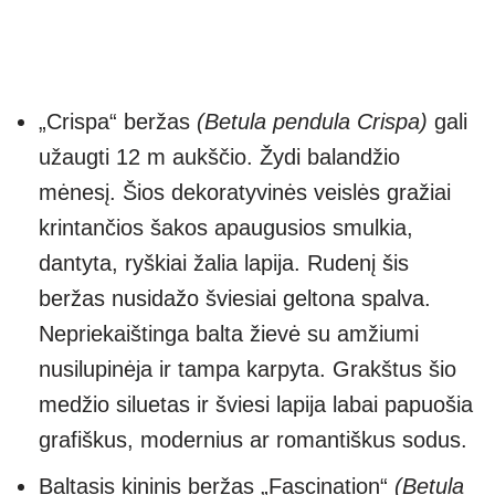
„Crispa“ beržas
(Betula pendula Crispa)
gali
užaugti 12 m aukščio. Žydi balandžio
mėnesį. Šios dekoratyvinės veislės gražiai
krintančios šakos apaugusios smulkia,
dantyta, ryškiai žalia lapija. Rudenį šis
beržas nusidažo šviesiai geltona spalva.
Nepriekaištinga balta žievė su amžiumi
nusilupinėja ir tampa karpyta. Grakštus šio
medžio siluetas ir šviesi lapija labai papuošia
grafiškus, modernius ar romantiškus sodus.
Baltasis kininis beržas „Fascination“
(Betula