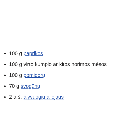
100 g
paprikos
100 g virto kumpio ar kitos norimos mėsos
100 g
pomidorų
70 g
svogūnų
2 a.š.
alyvuogių aliejaus