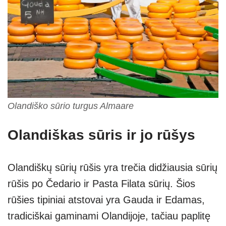
Olandiško sūrio turgus Almaare
Olandiškas sūris ir jo rūšys
Olandiškų sūrių rūšis yra trečia didžiausia sūrių
rūšis po Čedario ir Pasta Filata sūrių. Šios
rūšies tipiniai atstovai yra Gauda ir Edamas,
tradiciškai gaminami Olandijoje, tačiau paplitę