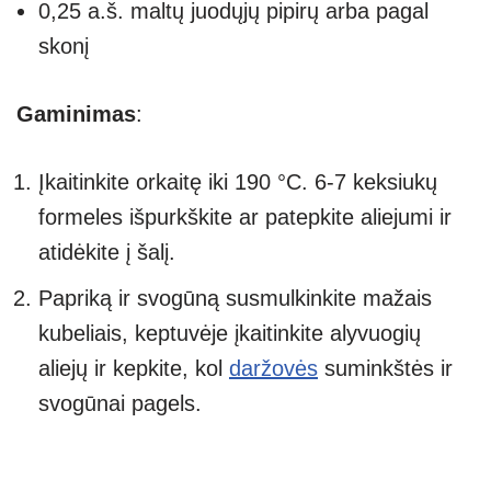
0,25 a.š. maltų juodųjų pipirų arba pagal
skonį
Gaminimas
:
Įkaitinkite orkaitę iki 190 °C. 6-7 keksiukų
formeles išpurkškite ar patepkite aliejumi ir
atidėkite į šalį.
Papriką ir svogūną susmulkinkite mažais
kubeliais, keptuvėje įkaitinkite alyvuogių
aliejų ir kepkite, kol
daržovės
suminkštės ir
svogūnai pagels.