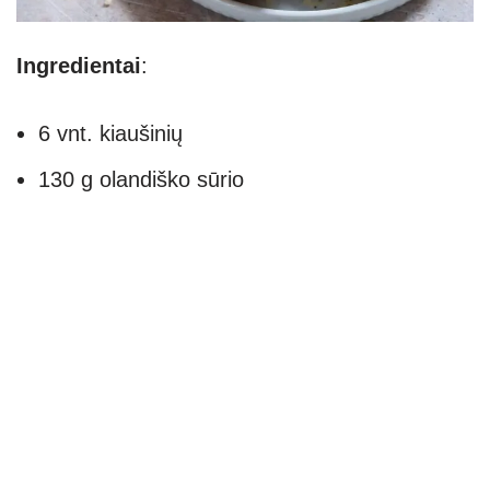
Ingredientai
:
6 vnt. kiaušinių
130 g olandiško sūrio