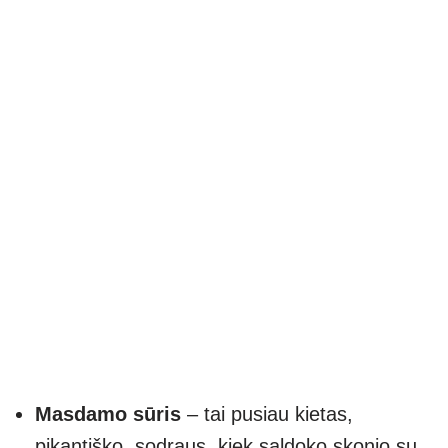
Masdamo sūris
– tai pusiau kietas,
pikantiško, sodraus, kiek saldoko skonio su