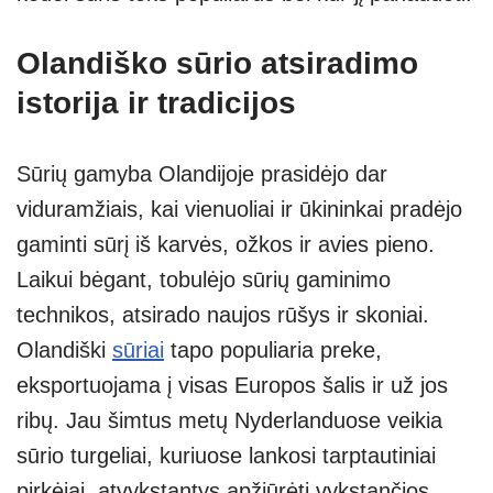
Olandiško sūrio atsiradimo
istorija ir tradicijos
Sūrių gamyba Olandijoje prasidėjo dar
viduramžiais, kai vienuoliai ir ūkininkai pradėjo
gaminti sūrį iš karvės, ožkos ir avies pieno.
Laikui bėgant, tobulėjo sūrių gaminimo
technikos, atsirado naujos rūšys ir skoniai.
Olandiški
sūriai
tapo populiaria preke,
eksportuojama į visas Europos šalis ir už jos
ribų. Jau šimtus metų Nyderlanduose veikia
sūrio turgeliai, kuriuose lankosi tarptautiniai
pirkėjai, atvykstantys apžiūrėti vykstančios