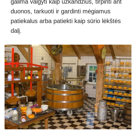
galima valgyti kaip užkandžius, tirpinti ant
duonos, tarkuoti ir gardinti mėgiamus
patiekalus arba patiekti kaip sūrio lėkštės
dalį.