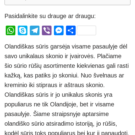
Pasidalinkite su drauge ar draugu:
W
S
T
Vi
M
S
h
ky
el
b
e
h
Olandiškas sūris garsėja visame pasaulyje dėl
at
p
e
er
ss
ar
savo unikalaus skonio ir įvairovės. Plačiame
s
e
gr
e
e
šio sūrio rūšių asortimente kiekvienas gali rasti
A
a
n
kažką, kas patiks jo skoniui. Nuo švelnaus ar
p
m
g
kreminio iki stipraus ir aštraus skonio.
p
er
Olandiškas sūris ir jo unikalus skonis yra
populiarus ne tik Olandijoje, bet ir visame
pasaulyje. Šiame straipsnyje aptarsime
olandiško sūrio atsiradimo istoriją, jo rūšis,
kodėl sūris toks populiarus bei kur jį panaudoti.