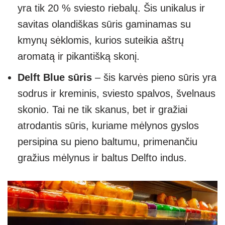
yra tik 20 % sviesto riebalų. Šis unikalus ir
savitas olandiškas sūris gaminamas su
kmynų sėklomis, kurios suteikia aštrų
aromatą ir pikantišką skonį.
Delft Blue sūris
– šis karvės pieno sūris yra
sodrus ir kreminis, sviesto spalvos, švelnaus
skonio. Tai ne tik skanus, bet ir gražiai
atrodantis sūris, kuriame mėlynos gyslos
persipina su pieno baltumu, primenančiu
gražius mėlynus ir baltus Delfto indus.