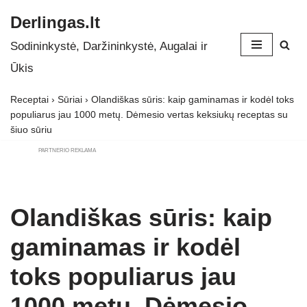
Derlingas.lt
Skip
Sodininkystė, Daržininkystė, Augalai ir
to
Ūkis
content
Receptai
›
Sūriai
›
Olandiškas sūris: kaip gaminamas ir kodėl toks
populiarus jau 1000 metų. Dėmesio vertas keksiukų receptas su
šiuo sūriu
PARTNERIO REKLAMA
Olandiškas sūris: kaip
gaminamas ir kodėl
toks populiarus jau
1000 metų. Dėmesio