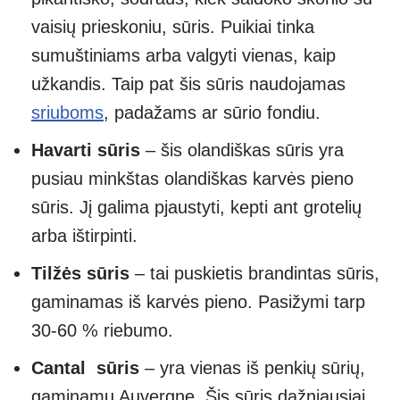
vaisių prieskoniu, sūris. Puikiai tinka
sumuštiniams arba valgyti vienas, kaip
užkandis. Taip pat šis sūris naudojamas
sriuboms
, padažams ar sūrio fondiu.
Havarti sūris
– šis olandiškas sūris yra
pusiau minkštas olandiškas karvės pieno
sūris. Jį galima pjaustyti, kepti ant grotelių
arba ištirpinti.
Tilžės sūris
– tai puskietis brandintas sūris,
gaminamas iš karvės pieno. Pasižymi tarp
30-60 % riebumo.
Cantal sūris
– yra vienas iš penkių sūrių,
gaminamų Auvergne. Šis sūris dažniausiai