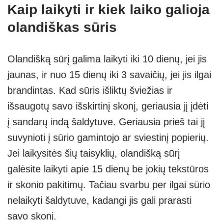
Kaip laikyti ir kiek laiko galioja
olandiškas sūris
Olandišką sūrį galima laikyti iki 10 dienų, jei jis
jaunas, ir nuo 15 dienų iki 3 savaičių, jei jis ilgai
brandintas. Kad sūris išliktų šviežias ir
išsaugotų savo išskirtinį skonį, geriausia jį įdėti
į sandarų indą šaldytuve. Geriausia prieš tai jį
suvynioti į sūrio gamintojo ar sviestinį popierių.
Jei laikysitės šių taisyklių, olandišką sūrį
galėsite laikyti apie 15 dienų be jokių tekstūros
ir skonio pakitimų. Tačiau svarbu per ilgai sūrio
nelaikyti šaldytuve, kadangi jis gali prarasti
savo skonį.