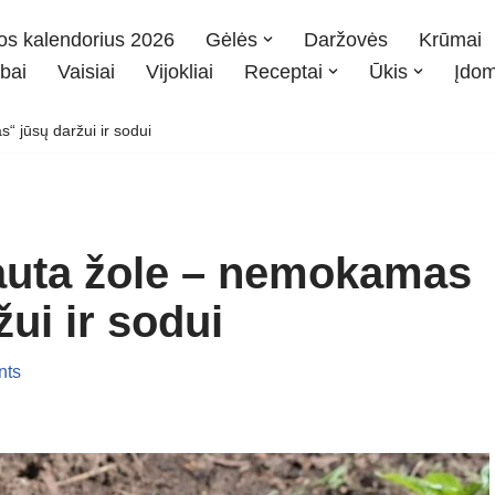
os kalendorius 2026
Gėlės
Daržovės
Krūmai
bai
Vaisiai
Vijokliai
Receptai
Ūkis
Įdo
 jūsų daržui ir sodui
auta žole – nemokamas
ui ir sodui
nts