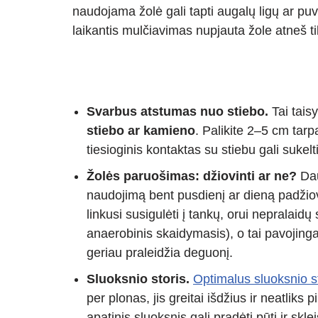
naudojama žolė gali tapti augalų ligų ar puvi
laikantis mulčiavimas nupjauta žole atneš ti
Svarbus atstumas nuo stiebo.
Tai tais
stiebo ar kamieno
. Palikite 2–5 cm tarp
tiesioginis kontaktas su stiebu gali sukelt
Žolės paruošimas: džiovinti ar ne?
Da
naudojimą bent pusdienį ar dieną padžiovi
linkusi susigulėti į tankų, orui nepralaidų 
anaerobinis skaidymasis), o tai pavojinga
geriau praleidžia deguonį.
Sluoksnio storis.
Optimalus sluoksnio s
per plonas, jis greitai išdžius ir neatliks
apatinis sluoksnis gali pradėti pūti ir sk