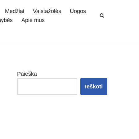
Medžiai
Vaistažolės
Uogos
mybės
Apie mus
Paieška
Ieškoti