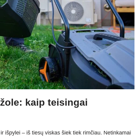
ole: kaip teisingai
 išpylei – iš tiesų viskas šiek tiek rimčiau. Netinkamai