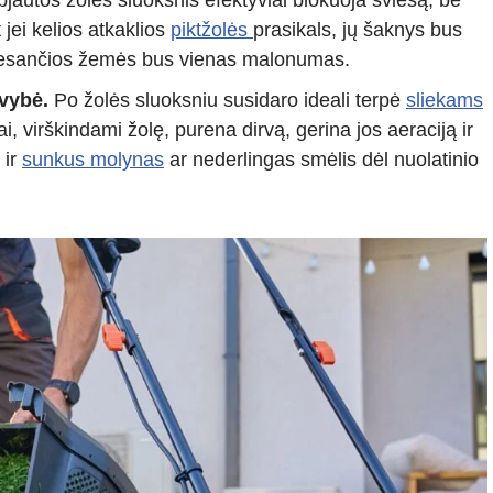
jautos žolės sluoksnis efektyviai blokuoja šviesą, be
 jei kelios atkaklios
piktžolės
prasikals, jų šaknys bus
čiu esančios žemės bus vienas malonumas.
yvybė.
Po žolės sluoksniu susidaro ideali terpė
sliekams
 virškindami žolę, purena dirvą, gerina jos aeraciją ir
 ir
sunkus molynas
ar nederlingas smėlis dėl nuolatinio