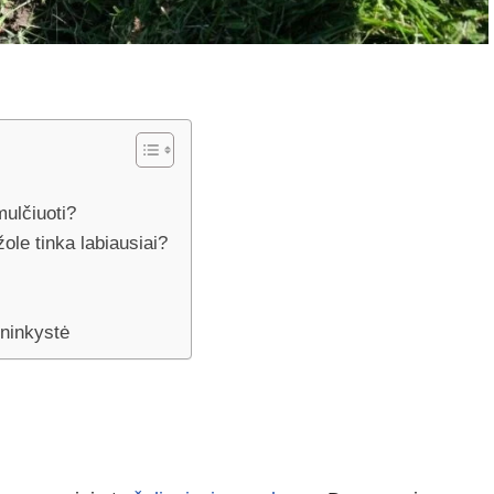
mulčiuoti?
le tinka labiausiai?
ininkystė