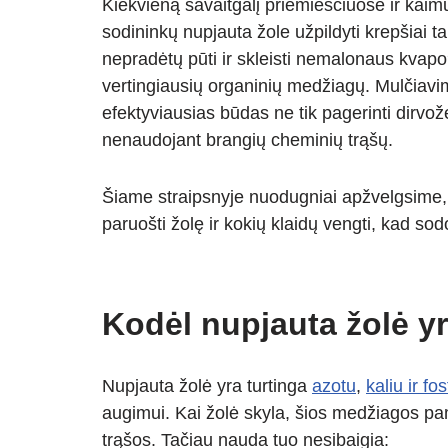
Kiekvieną savaitgalį priemiesčiuose ir kai
at
p
e
er
ss
ar
sodininkų nupjauta žole užpildyti krepšiai tam
s
e
gr
e
e
nepradėtų pūti ir skleisti nemalonaus kvapo?
A
a
n
vertingiausių organinių medžiagų. Mulčiavi
p
m
g
efektyviausias būdas ne tik pagerinti dirvože
p
er
nenaudojant brangių cheminių trąšų.
Šiame straipsnyje nuodugniai apžvelgsime, 
paruošti žolę ir kokių klaidų vengti, kad so
Kodėl nupjauta žolė yr
Nupjauta žolė yra turtinga
azotu
,
kaliu ir fo
augimui. Kai žolė skyla, šios medžiagos pam
trąšos. Tačiau nauda tuo nesibaigia: