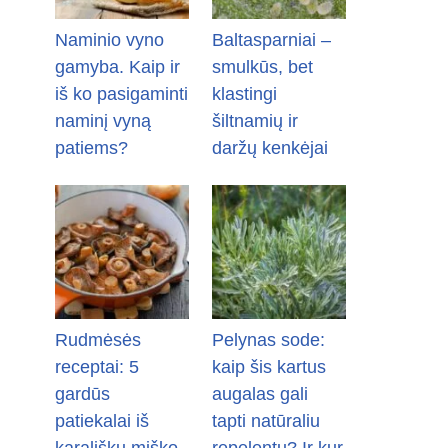
Naminio vyno
Baltasparniai –
gamyba. Kaip ir
smulkūs, bet
iš ko pasigaminti
klastingi
naminį vyną
šiltnamių ir
patiems?
daržų kenkėjai
Rudmėsės
Pelynas sode:
receptai: 5
kaip šis kartus
gardūs
augalas gali
patiekalai iš
tapti natūraliu