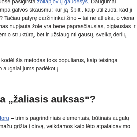
muose pasigirsta
žoliapjovių gaudesys
. Daugumai
pa galvos skausmu: kur ją išpilti, kaip utilizuoti, kad ji
 Tačiau patyrę daržininkai žino – tai ne atlieka, o viena
mas nupjauta žole yra bene paprasčiausias, pigiausias ir
mio struktūrą, bet ir užsiauginti gausų, sveiką derlių
kodėl šis metodas toks populiarus, kaip teisingai
do augalai jums padėkotų.
a „žaliasis auksas“?
sforu
– trimis pagrindiniais elementais, būtinais augalų
ažu grįžta į dirvą, veikdamos kaip lėto atpalaidavimo