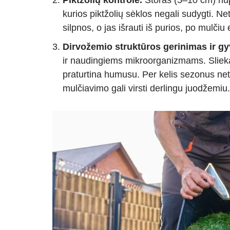
Piktžolių kontrolė.
Storas (5–10 cm) nup
kurios piktžolių sėklos negali sudygti. Net
silpnos, o jas išrauti iš purios, po mul
Dirvožemio struktūros gerinimas ir g
ir naudingiems mikroorganizmams. Sliekai,
praturtina humusu. Per kelis sezonus net
mulčiavimo gali virsti derlingu juodžemiu.