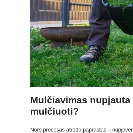
Mulčiavimas nupjauta ž
mulčiuoti?
Nors procesas atrodo paprastas – nupjovei ir