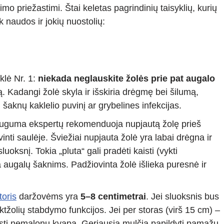
mo priežastimi. Štai keletas pagrindinių taisyklių, kurių
k naudos ir jokių nuostolių:
yklė Nr. 1:
niekada neglauskite žolės prie pat augalo
ą. Kadangi žolė skyla ir išskiria drėgmę bei šilumą,
i šaknų kaklelio puvinį ar grybelines infekcijas.
uguma ekspertų rekomenduoja nupjautą žolę prieš
nti saulėje. Šviežiai nupjauta žolė yra labai drėgna ir
sluoksnį. Tokia „pluta“ gali pradėti kaisti (vykti
 augalų šaknims. Padžiovinta žolė išlieka puresnė ir
toris
daržovėms yra
5–8 centimetrai
. Jei sluoksnis bus
 piktžolių stabdymo funkcijos. Jei per storas (virš 15 cm) –
leisti nemalonų kvapą. Geriausia mulčią papildyti pamažu,