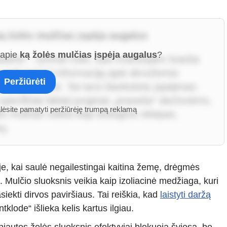
ą žolės mulčias įspėja augalus
 apie
ką žolės mulčias įspėja augalus
?
teris“. Tyrimai rodo, kad mulčiuojant šviežia
 gali perimti informaciją apie dirvožemio
Peržiūrėti
ms įvykstant. Tai tarsi išankstinis įspėjimas:
pecifiniai lakieji junginiai „praneša“ daržovėms,
alėsite pamatyti peržiūrėję trumpą reklamą
oks mulčias veikia kaip biologinis skiepas,
ų.
je, kai saulė negailestingai kaitina žemę, drėgmės
 Mulčio sluoksnis veikia kaip izoliacinė medžiaga, kuri
siekti dirvos paviršiaus. Tai reiškia, kad
laistyti daržą
klode“ išlieka kelis kartus ilgiau.