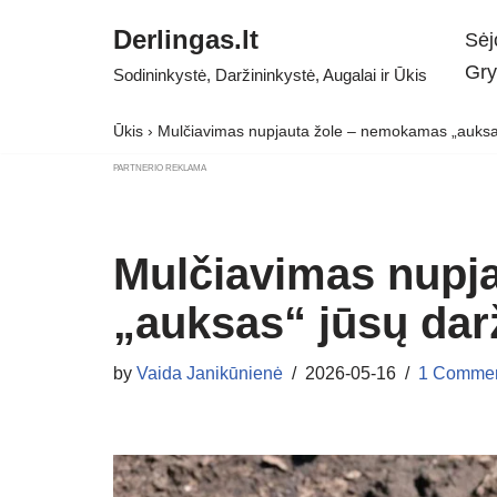
Derlingas.lt
Sėj
Skip
Gry
Sodininkystė, Daržininkystė, Augalai ir Ūkis
to
content
Ūkis
›
Mulčiavimas nupjauta žole – nemokamas „auksas“
PARTNERIO REKLAMA
Mulčiavimas nupj
„auksas“ jūsų darž
by
Vaida Janikūnienė
2026-05-16
1 Comme