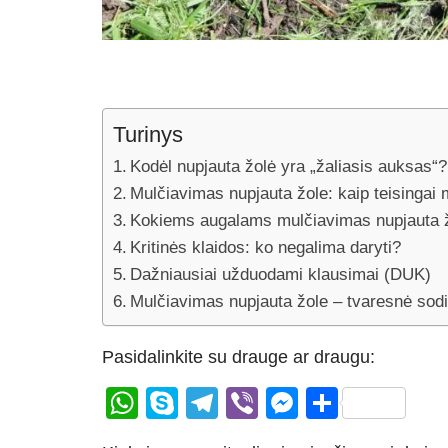
Turinys
Kodėl nupjauta žolė yra „žaliasis auksas“?
Mulčiavimas nupjauta žole: kaip teisingai 
Kokiems augalams mulčiavimas nupjauta žo
Kritinės klaidos: ko negalima daryti?
Dažniausiai užduodami klausimai (DUK)
Mulčiavimas nupjauta žole – tvaresnė sod
Pasidalinkite su drauge ar draugu:
W
S
T
Vi
M
S
h
ky
el
b
e
h