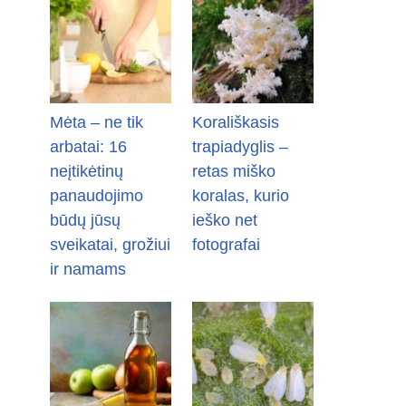
Mėta – ne tik
Korališkasis
arbatai: 16
trapiadyglis –
neįtikėtinų
retas miško
panaudojimo
koralas, kurio
būdų jūsų
ieško net
sveikatai, grožiui
fotografai
ir namams