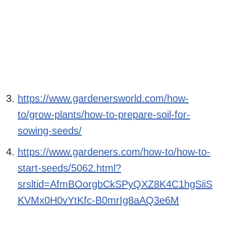
https://www.gardenersworld.com/how-
to/grow-plants/how-to-prepare-soil-for-
sowing-seeds/
https://www.gardeners.com/how-to/how-to-
start-seeds/5062.html?
srsltid=AfmBOorgbCkSPyQXZ8K4C1hgSiiS
KVMx0H0vYtKfc-B0mrIg8aAQ3e6M