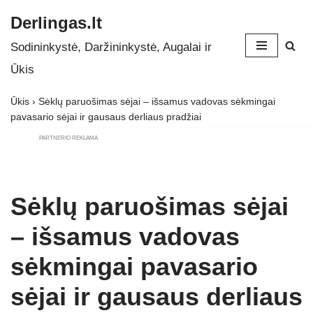
Derlingas.lt
Skip
Sodininkystė, Daržininkystė, Augalai ir
to
Ūkis
content
Ūkis
›
Sėklų paruošimas sėjai – išsamus vadovas sėkmingai
pavasario sėjai ir gausaus derliaus pradžiai
PARTNERIO REKLAMA
Sėklų paruošimas sėjai
– išsamus vadovas
sėkmingai pavasario
sėjai ir gausaus derliaus