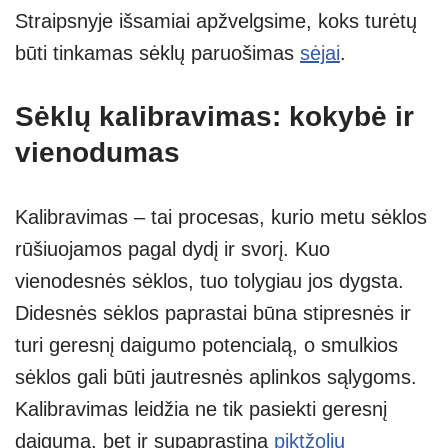
Straipsnyje išsamiai apžvelgsime, koks turėtų
būti tinkamas sėklų paruošimas
sėjai
.
Sėklų kalibravimas: kokybė ir
vienodumas
Kalibravimas – tai procesas, kurio metu sėklos
rūšiuojamos pagal dydį ir svorį. Kuo
vienodesnės sėklos, tuo tolygiau jos dygsta.
Didesnės sėklos paprastai būna stipresnės ir
turi geresnį daigumo potencialą, o smulkios
sėklos gali būti jautresnės aplinkos sąlygoms.
Kalibravimas leidžia ne tik pasiekti geresnį
daigumą, bet ir supaprastina
piktžolių