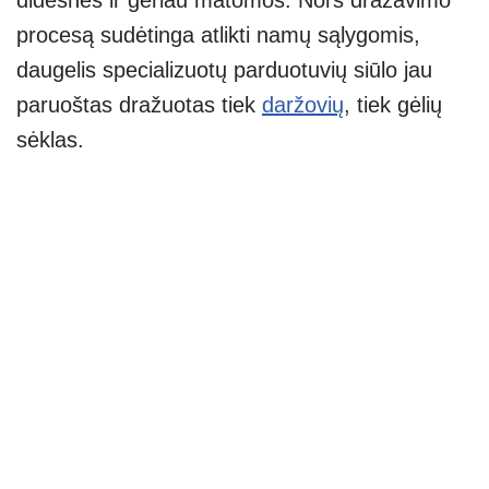
didesnės ir geriau matomos. Nors dražavimo
procesą sudėtinga atlikti namų sąlygomis,
daugelis specializuotų parduotuvių siūlo jau
paruoštas dražuotas tiek
daržovių
, tiek gėlių
sėklas.