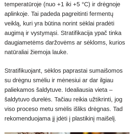
temperatūroje (nuo +1 iki +5 °C) ir drėgnoje
aplinkoje. Tai padeda pagreitinti fermentų
veiklą, kuri yra būtina norint sėklai pradėti
augimą ir vystymąsi. Stratifikacija ypač tinka
daugiametėms daržovėms ar sėkloms, kurios
natūraliai žiemoja lauke.
Stratifikuojant, sėklos paprastai sumaišomos
su drėgnu smėliu ir mėnesiui ar dar ilgiau
paliekamos šaldytuve. Idealiausia vieta –
šaldytuvo durelės. Tačiau reikia užtikrinti, jog
viso proceso metu smėlis išliks drėgnas. Tad
rekomenduojama jį įdėti į plastikinį maišelį.