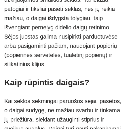
patogiai ir tiksliai pasėti sėklas, nes jų reikia
mažiau, o daigai išdygsta tolygiau, taip
išvengiant pernelyg didelio daigų retinimo.
Sėjos juostas galima nusipirkti parduotuvėse
arba pasigaminti pačiam, naudojant popierių
(popierines servetėles, tualetinį popierių) ir
silikatinius klijus.
Kaip rūpintis daigais?
Kai sėklos sėkmingai paruošos sėjai, pasėtos,
o daigai sudygę, ne mažiau svarbu ir tinkama
jų priežiūra, siekiant užauginti stiprius ir
sveikus augalus. Daigai turi gauti pakankamai