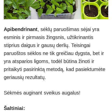
Apibendrinant
, sėklų paruošimas sėjai yra
esminis ir pirmasis žingsnis, užtikrinantis
stiprius daigus ir gausų derlių. Teisingai
paruoštos sėklos ne tik greičiau dygsta, bet ir
yra atsparios ligoms, todėl būtina žinoti ir
pritaikyti pasirinktą metodą, kad pasiektumėte
geriausių rezultatų.
Sėkmės auginant sveikus augalus!
Šaltiniai: