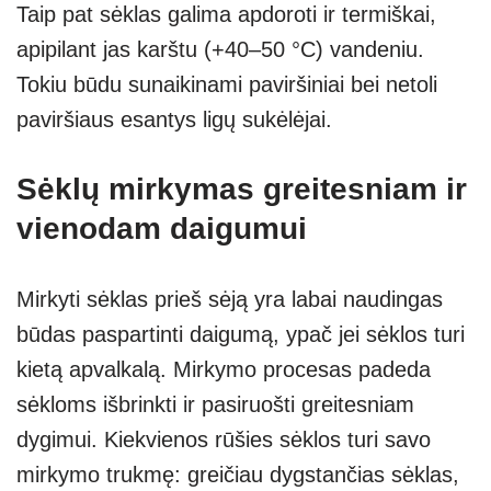
Taip pat sėklas galima apdoroti ir termiškai,
apipilant jas karštu (+40–50 °C) vandeniu.
Tokiu būdu sunaikinami paviršiniai bei netoli
paviršiaus esantys ligų sukėlėjai.
Sėklų mirkymas greitesniam ir
vienodam daigumui
Mirkyti sėklas prieš sėją yra labai naudingas
būdas paspartinti daigumą, ypač jei sėklos turi
kietą apvalkalą. Mirkymo procesas padeda
sėkloms išbrinkti ir pasiruošti greitesniam
dygimui. Kiekvienos rūšies sėklos turi savo
mirkymo trukmę: greičiau dygstančias sėklas,