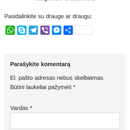
Pasidalinkite su drauge ar draugu:
W
S
T
Vi
M
S
h
ky
el
b
e
h
at
p
e
er
ss
ar
s
e
gr
e
e
Parašykite komentarą
A
a
n
p
m
g
El. pašto adresas nebus skelbiamas.
p
er
Būtini laukeliai pažymėti
*
Vardas
*