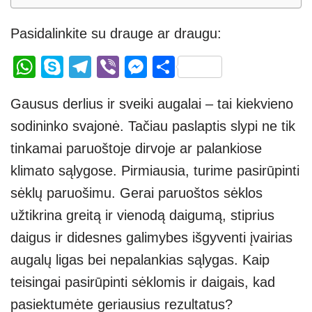
Pasidalinkite su drauge ar draugu:
W
S
T
Vi
M
S
h
ky
el
b
e
h
Gausus derlius ir sveiki augalai – tai kiekvieno
at
p
e
er
ss
ar
sodininko svajonė. Tačiau paslaptis slypi ne tik
s
e
gr
e
e
tinkamai paruoštoje dirvoje ar palankiose
A
a
n
klimato sąlygose. Pirmiausia, turime pasirūpinti
p
m
g
sėklų paruošimu. Gerai paruoštos sėklos
p
er
užtikrina greitą ir vienodą daigumą, stiprius
daigus ir didesnes galimybes išgyventi įvairias
augalų ligas bei nepalankias sąlygas. Kaip
teisingai pasirūpinti sėklomis ir daigais, kad
pasiektumėte geriausius rezultatus?