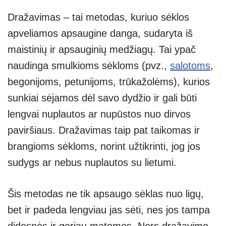
Dražavimas – tai metodas, kuriuo sėklos
apveliamos apsaugine danga, sudaryta iš
maistinių ir apsauginių medžiagų. Tai ypač
naudinga smulkioms sėkloms (pvz.,
salotoms
,
begonijoms, petunijoms, trūkažolėms), kurios
sunkiai sėjamos dėl savo dydžio ir gali būti
lengvai nuplautos ar nupūstos nuo dirvos
paviršiaus. Dražavimas taip pat taikomas ir
brangioms sėkloms, norint užtikrinti, jog jos
sudygs ar nebus nuplautos su lietumi.
Šis metodas ne tik apsaugo sėklas nuo ligų,
bet ir padeda lengviau jas sėti, nes jos tampa