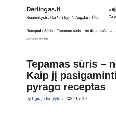
Derlingas.lt
Sėj
Skip
Gry
Sodininkystė, Daržininkystė, Augalai ir Ūkis
to
content
Receptai
›
Sūriai
›
Tepamas sūris – ne tik sumuštiniams.
PARTNERIO REKLAMA
Tepamas sūris – n
Kaip jį pasigamint
pyrago receptas
by
Egidija Indulytė
2024-07-19