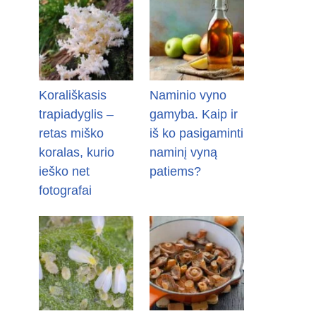
Korališkasis
Naminio vyno
trapiadyglis –
gamyba. Kaip ir
retas miško
iš ko pasigaminti
koralas, kurio
naminį vyną
ieško net
patiems?
fotografai