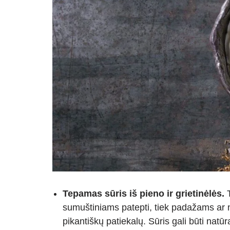
Tepamas sūris iš pieno ir grietinėlės.
T
sumuštiniams patepti, tiek padažams ar ne
pikantiškų patiekalų. Sūris gali būti natū