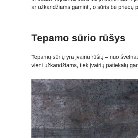
ar užkandžiams gaminti, o sūris be priedų p
Tepamo sūrio rūšys
Tepamų sūrių yra įvairių rūšių – nuo švelnaus
vieni užkandžiams, tiek įvairių patiekalų ga