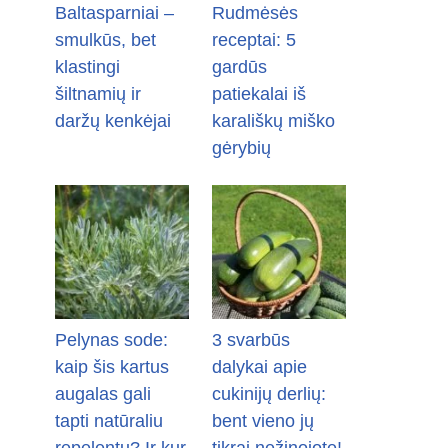
Baltasparniai –
Rudmėsės
smulkūs, bet
receptai: 5
klastingi
gardūs
šiltnamių ir
patiekalai iš
daržų kenkėjai
karališkų miško
gėrybių
Pelynas sode:
3 svarbūs
kaip šis kartus
dalykai apie
augalas gali
cukinijų derlių:
tapti natūraliu
bent vieno jų