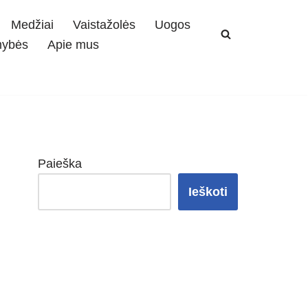
Medžiai
Vaistažolės
Uogos
mybės
Apie mus
Paieška
Ieškoti