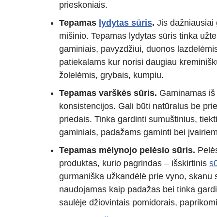
prieskoniais.
Tepamas
lydytas sūris
.
Jis dažniausiai 
mišinio. Tepamas lydytas sūris tinka užte
gaminiais, pavyzdžiui, duonos lazdelėmis a
patiekalams kur norisi daugiau kreminišk
žolelėmis, grybais, kumpiu.
Tepamas varškės sūris.
Gaminamas i
konsistencijos. Gali būti natūralus be pri
priedais. Tinka gardinti sumuštinius, tie
gaminiais, padažams gaminti bei įvairiem
Tepamas mėlynojo pelėsio sūris.
Pelės
produktas, kurio pagrindas – išskirtinis
sū
gurmaniška užkandėlė prie vyno, skanu sū
naudojamas kaip padažas bei tinka gardinti
saulėje džiovintais pomidorais, paprikomi