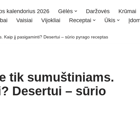
os kalendorius 2026
Gėlės
Daržovės
Krūmai
bai
Vaisiai
Vijokliai
Receptai
Ūkis
Įdo
 Kaip jį pasigaminti? Desertui – sūrio pyrago receptas
e tik sumuštiniams.
i? Desertui – sūrio