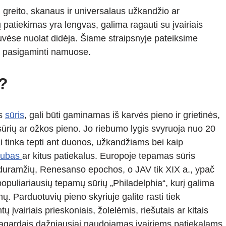
i greito, skanaus ir universalaus užkandžio ar
ų patiekimas yra lengvas, galima ragauti su įvairiais
tuvėse nuolat didėja. Šiame straipsnyje pateiksime
ip pasigaminti namuose.
?
as
sūris
, gali būti gaminamas iš karvės pieno ir grietinės,
 sūrių ar ožkos pieno. Jo riebumo lygis svyruoja nuo 20
kiai tinka tepti ant duonos, užkandžiams bei kaip
iubas
ar kitus patiekalus. Europoje tepamas sūris
iduramžių, Renesanso epochos, o JAV tik XIX a., ypač
š populiariausių tepamų sūrių „Philadelphia“, kurį galima
. Parduotuvių pieno skyriuje galite rasti tiek
ų įvairiais prieskoniais, žolelėmis, riešutais ar kitais
 pagardais dažniausiai naudojamas įvairiems patiekalams