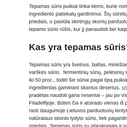
h
ky
el
b
e
h
Tepamas sūris puikiai tinka tiems, kurie nor
at
p
e
er
ss
ar
ingrediento patiekalų gardinimui. Šių sūreli
s
e
gr
e
e
priedais, o pasiūla skirtingų skonių parduo
A
a
n
tepamo sūrio rūšis, kur jį panaudoti bei ka
p
m
g
p
er
Kas yra tepamas sūris
Tepamas sūris yra švelnus, baltas, minkšt
varškės sūrio, fermentinių sūrių, pelėsinių
iki 50 proc., todėl šie sūriai pagal tipą pui
ingredientas gaminant skanius desertus,
sr
pradėtas naudoti gana neseniai – jau po V
Filadelfijoje. Būten čia ir atsirado vienas i
rasti daugumoje Lietuvos parduotuvių lentynų
natūralaus skonio lydyto sūrio, tiek pagardint
priedais. Tepamas sūris su prieskoniais ir