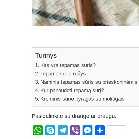
Turinys
Kas yra tepamas sūris?
Tepamo sūrio rūšys
Naminis tepamas sūris su prieskoninėmis 
Kur panaudoti tepamą sūrį?
Kreminis sūrio pyragas su moliūgais
Pasidalinkite su drauge ar draugu:
W
S
T
Vi
M
S