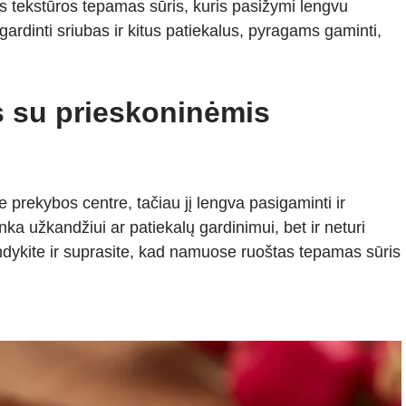
s tekstūros tepamas sūris, kuris pasižymi lengvu
 gardinti sriubas ir kitus patiekalus, pyragams gaminti,
s su prieskoninėmis
 prekybos centre, tačiau jį lengva pasigaminti ir
inka užkandžiui ar patiekalų gardinimui, bet ir neturi
dykite ir suprasite, kad namuose ruoštas tepamas sūris