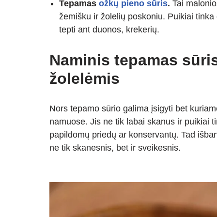
Tepamas
ožkų pieno sūris
.
Tai malonio
žemišku ir žolelių poskoniu. Puikiai tinka
tepti ant duonos, krekerių.
Naminis tepamas sūri
žolelėmis
Nors tepamo sūrio galima įsigyti bet kuriame
namuose. Jis ne tik labai skanus ir puikiai t
papildomų priedų ar konservantų. Tad išban
ne tik skanesnis, bet ir sveikesnis.