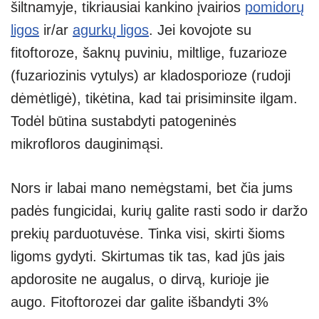
šiltnamyje, tikriausiai kankino įvairios
pomidorų
ligos
ir/ar
agurkų ligos
. Jei kovojote su
fitoftoroze, šaknų puviniu, miltlige, fuzarioze
(fuzariozinis vytulys) ar kladosporioze (rudoji
dėmėtligė), tikėtina, kad tai prisiminsite ilgam.
Todėl būtina sustabdyti patogeninės
mikrofloros dauginimąsi.
Nors ir labai mano nemėgstami, bet čia jums
padės fungicidai, kurių galite rasti sodo ir daržo
prekių parduotuvėse. Tinka visi, skirti šioms
ligoms gydyti. Skirtumas tik tas, kad jūs jais
apdorosite ne augalus, o dirvą, kurioje jie
augo. Fitoftorozei dar galite išbandyti 3%