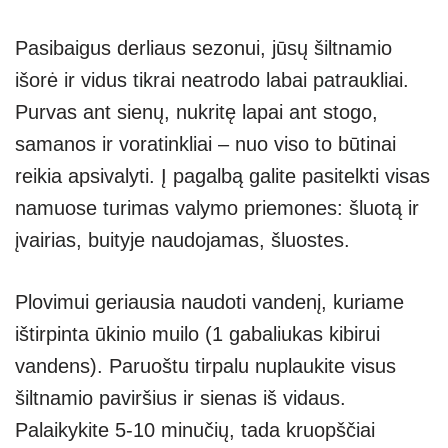
Pasibaigus derliaus sezonui, jūsų šiltnamio
išorė ir vidus tikrai neatrodo labai patraukliai.
Purvas ant sienų, nukritę lapai ant stogo,
samanos ir voratinkliai – nuo viso to būtinai
reikia apsivalyti. Į pagalbą galite pasitelkti visas
namuose turimas valymo priemones: šluotą ir
įvairias, buityje naudojamas, šluostes.
Plovimui geriausia naudoti vandenį, kuriame
ištirpinta ūkinio muilo (1 gabaliukas kibirui
vandens). Paruoštu tirpalu nuplaukite visus
šiltnamio paviršius ir sienas iš vidaus.
Palaikykite 5-10 minučių, tada kruopščiai