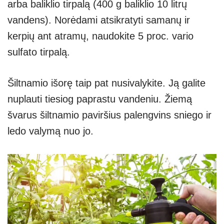
arba baliklio tirpalą (400 g baliklio 10 litrų
vandens). Norėdami atsikratyti samanų ir
kerpių ant atramų, naudokite 5 proc. vario
sulfato tirpalą.
Šiltnamio išorę taip pat nusivalykite. Ją galite
nuplauti tiesiog paprastu vandeniu. Žiemą
švarus šiltnamio paviršius palengvins sniego ir
ledo valymą nuo jo.