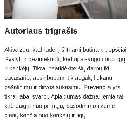
Autoriaus trigrašis
Akivaizdu, kad rudenį šiltnamį būtina kruopščiai
išvalyti ir dezinfekuoti, kad apsisaugoti nuo ligų
ir kenkėjų. Tikrai neatidėkite šių darbų iki
pavasario, apsiribodami tik augalų liekanų
pašalinimu ir dirvos sukasimu. Prevencija yra
tikrai labai svarbi. Aplaidumas dažnai lemia tai,
kad daigai nuo pirmųjų, pasodinimo į žemę,
dienų kenčia nuo kenkėjų ir ligų.