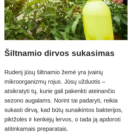
Šiltnamio dirvos sukasimas
Rudenį jūsų šiltnamio žemė yra įvairių
mikroorganizmų rojus. Jūsų užduotis –
atsikratyti tų, kurie gali pakenkti ateinančio
sezono augalams. Norint tai padaryti, reikia
sukasti dirvą, kad būtų sunaikintos bakterijos,
piktžolės ir kenkėjų lervos, o tada ją apdoroti
atitinkamais preparatais.