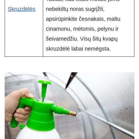
Skruzdėlės
nebekiltų noras sugrįžti,
apsirūpinkite česnakais, maltu
cinamonu, mėtomis, pelynu ir
šeivamedžiu. Visų šitų kvapų
skruzdėlė labai nemėgsta.