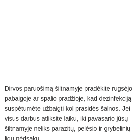
Dirvos paruošimą šiltnamyje pradėkite rugsėjo
pabaigoje ar spalio pradžioje, kad dezinfekciją
suspėtumėte užbaigti kol prasidės šalnos. Jei
visus darbus atliksite laiku, iki pavasario jūsų
šiltnamyje neliks parazitų, pelėsio ir grybelinių
ligų pėdsakų.