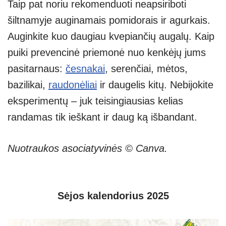
Taip pat noriu rekomenduoti neapsiriboti
šiltnamyje auginamais pomidorais ir agurkais.
Auginkite kuo daugiau kvepiančių augalų. Kaip
puiki prevencinė priemonė nuo kenkėjų jums
pasitarnaus:
česnakai
, serenčiai, mėtos,
bazilikai,
raudonėliai
ir daugelis kitų. Nebijokite
eksperimentų – juk teisingiausias kelias
randamas tik ieškant ir daug ką išbandant.
Nuotraukos asociatyvinės © Canva.
Sėjos kalendorius 2025