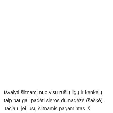
Išvalyti šiltnamį nuo visų rūšių ligų ir kenkėjų
taip pat gali padėti sieros dūmadėžė (šaškė).
Tačiau, jei jūsų šiltnamis pagamintas iš