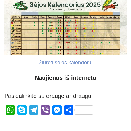
Žiūrėti sėjos kalendorių
Naujienos iš interneto
Pasidalinkite su drauge ar draugu:
W
S
T
Vi
M
S
h
ky
el
b
e
h
at
p
e
er
ss
ar