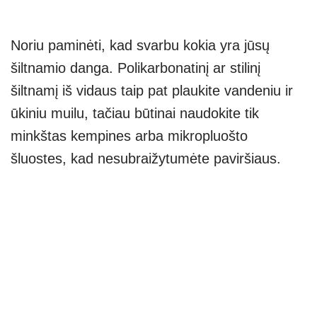
Noriu paminėti, kad svarbu kokia yra jūsų
šiltnamio danga. Polikarbonatinį ar stilinį
šiltnamį iš vidaus taip pat plaukite vandeniu ir
ūkiniu muilu, tačiau būtinai naudokite tik
minkštas kempines arba mikropluošto
šluostes, kad nesubraižytumėte paviršiaus.