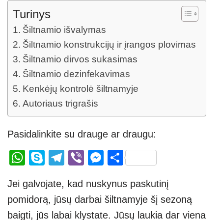
Turinys
Šiltnamio išvalymas
Šiltnamio konstrukcijų ir įrangos plovimas
Šiltnamio dirvos sukasimas
Šiltnamio dezinfekavimas
Kenkėjų kontrolė šiltnamyje
Autoriaus trigrašis
Pasidalinkite su drauge ar draugu:
W
S
T
Vi
M
S
h
ky
el
b
e
h
Jei galvojate, kad nuskynus paskutinį
at
p
e
er
ss
ar
pomidorą, jūsų darbai šiltnamyje šį sezoną
s
e
gr
e
e
baigti, jūs labai klystate. Jūsų laukia dar viena