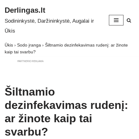
Derlingas.lt
Skip
Sodininkystė, Daržininkystė, Augalai ir
to
Ūkis
content
Ūkis
›
Sodo įranga
›
Šiltnamio dezinfekavimas rudenį: ar žinote
kaip tai svarbu?
PARTNERIO REKLAMA
Šiltnamio
dezinfekavimas rudenį:
ar žinote kaip tai
svarbu?