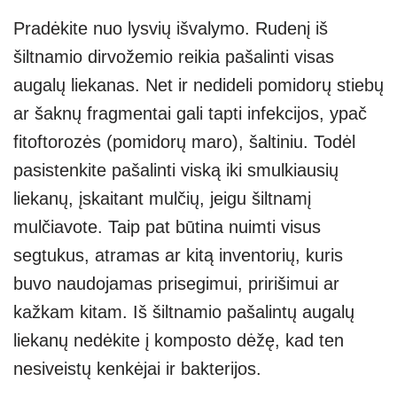
Pradėkite nuo lysvių išvalymo. Rudenį iš
šiltnamio dirvožemio reikia pašalinti visas
augalų liekanas. Net ir nedideli pomidorų stiebų
ar šaknų fragmentai gali tapti infekcijos, ypač
fitoftorozės (pomidorų maro), šaltiniu. Todėl
pasistenkite pašalinti viską iki smulkiausių
liekanų, įskaitant mulčių, jeigu šiltnamį
mulčiavote. Taip pat būtina nuimti visus
segtukus, atramas ar kitą inventorių, kuris
buvo naudojamas prisegimui, pririšimui ar
kažkam kitam. Iš šiltnamio pašalintų augalų
liekanų nedėkite į komposto dėžę, kad ten
nesiveistų kenkėjai ir bakterijos.