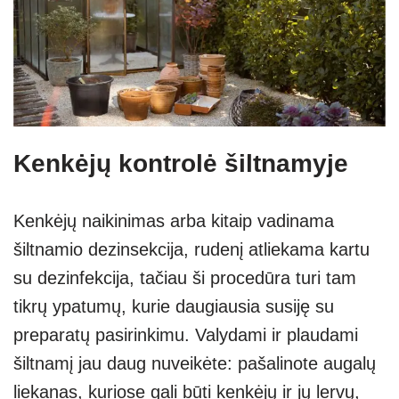
Kenkėjų kontrolė šiltnamyje
Kenkėjų naikinimas arba kitaip vadinama
šiltnamio dezinsekcija, rudenį atliekama kartu
su dezinfekcija, tačiau ši procedūra turi tam
tikrų ypatumų, kurie daugiausia susiję su
preparatų pasirinkimu. Valydami ir plaudami
šiltnamį jau daug nuveikėte: pašalinote augalų
liekanas, kuriose gali būti kenkėjų ir jų lervų,