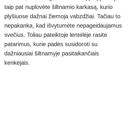
taip pat nuplovėte šiltnamio karkasą, kurio
plyšiuose dažnai žiemoja vabzdžiai. Tačiau to
nepakanka, kad išvytumėte nepageidaujamus
svečius. Toliau pateiktoje lentelėje rasite
patarimus, kurie padės susidoroti su
dažniausiai šiltnamyje pasitaikančiais
kenkėjais.