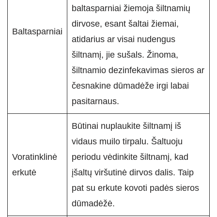
baltasparniai žiemoja šiltnamių
dirvose, esant šaltai žiemai,
Baltasparniai
atidarius ar visai nudengus
šiltnamį, jie sušals. Žinoma,
šiltnamio dezinfekavimas sieros ar
česnakine dūmadėže irgi labai
pasitarnaus.
Būtinai nuplaukite šiltnamį iš
vidaus muilo tirpalu. Šaltuoju
Voratinklinė
periodu vėdinkite šiltnamį, kad
erkutė
įšaltų viršutinė dirvos dalis. Taip
pat su erkute kovoti padės sieros
dūmadėžė.