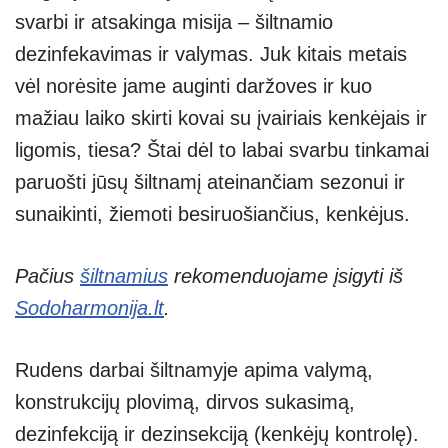
A
a
n
svarbi ir atsakinga misija – šiltnamio
p
m
g
dezinfekavimas ir valymas. Juk kitais metais
p
er
vėl norėsite jame auginti daržoves ir kuo
mažiau laiko skirti kovai su įvairiais kenkėjais ir
ligomis, tiesa? Štai dėl to labai svarbu tinkamai
paruošti jūsų šiltnamį ateinančiam sezonui ir
sunaikinti, žiemoti besiruošiančius, kenkėjus.
Pačius
šiltnamius
rekomenduojame įsigyti iš
Sodoharmonija.lt
.
Rudens darbai šiltnamyje apima valymą,
konstrukcijų plovimą, dirvos sukasimą,
dezinfekciją ir dezinsekciją (kenkėjų kontrolę).