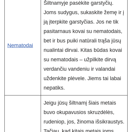
Šiltnamyje pasėkite garstyčių.
Joms sudygus, sukaskite žemę ir į
ją įterpkite garstyčias. Jos ne tik
pasitarnaus kovai su nematodais,
bet ir bus puiki natūrali trąša jūsų
Nematodai
nualintai dirvai. Kitas būdas kovai
su nematodais – užpilkite dirvą
verdančiu vandeniu ir valandai
uždenkite plėvele. Jiems tai labai
nepatiks.
Jeigu jūsų šiltnamį šiais metais
buvo okupavusios skruzdėlės,
rudeniop, jos, žinoma išsikraustys.
Tačiau, kad kitais metais joms