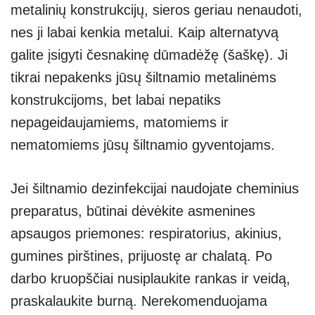
metalinių konstrukcijų, sieros geriau nenaudoti,
nes ji labai kenkia metalui. Kaip alternatyvą
galite įsigyti česnakinę dūmadėžę (šaškę). Ji
tikrai nepakenks jūsų šiltnamio metalinėms
konstrukcijoms, bet labai nepatiks
nepageidaujamiems, matomiems ir
nematomiems jūsų šiltnamio gyventojams.
Jei šiltnamio dezinfekcijai naudojate cheminius
preparatus, būtinai dėvėkite asmenines
apsaugos priemones: respiratorius, akinius,
gumines pirštines, prijuostę ar chalatą. Po
darbo kruopščiai nusiplaukite rankas ir veidą,
praskalaukite burną. Nerekomenduojama