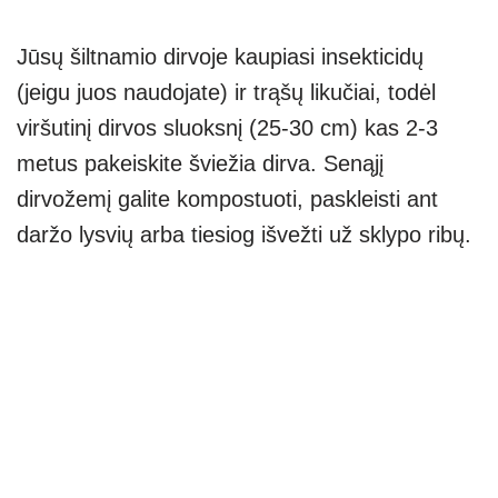
Jūsų šiltnamio dirvoje kaupiasi insekticidų
(jeigu juos naudojate) ir trąšų likučiai, todėl
viršutinį dirvos sluoksnį (25-30 cm) kas 2-3
metus pakeiskite šviežia dirva. Senąjį
dirvožemį galite kompostuoti, paskleisti ant
daržo lysvių arba tiesiog išvežti už sklypo ribų.