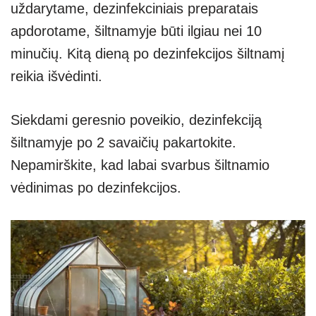
uždarytame, dezinfekciniais preparatais
apdorotame, šiltnamyje būti ilgiau nei 10
minučių. Kitą dieną po dezinfekcijos šiltnamį
reikia išvėdinti.
Siekdami geresnio poveikio, dezinfekciją
šiltnamyje po 2 savaičių pakartokite.
Nepamirškite, kad labai svarbus šiltnamio
vėdinimas po dezinfekcijos.