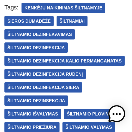
s
e
gr
e
e
Tags:
KENKĖJŲ NAIKINIMAS ŠILTNAMYJE
A
a
n
SIEROS DŪMADĖŽĖ
ŠILTNAMIAI
p
m
g
p
er
ŠILTNAMIO DEZINFEKAVIMAS
ŠILTNAMIO DEZINFEKCIJA
ŠILTNAMIO DEZINFEKCIJA KALIO PERMANGANATAS
ŠILTNAMIO DEZINFEKCIJA RUDENĮ
ŠILTNAMIO DEZINFEKCIJA SIERA
ŠILTNAMIO DEZINSEKCIJA
ŠILTNAMIO IŠVALYMAS
ŠILTNAMIO PLOVIMAS
ŠILTNAMIO PRIEŽIŪRA
ŠILTNAMIO VALYMAS