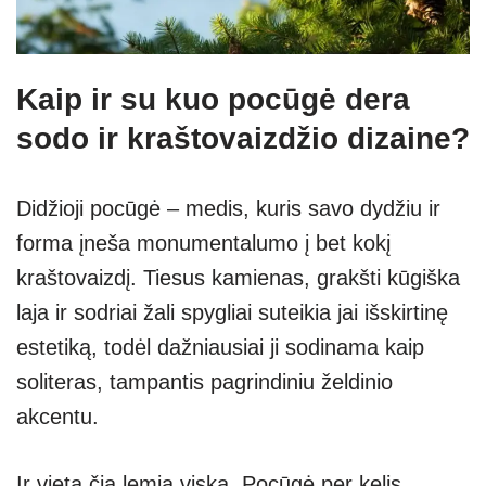
Kaip ir su kuo pocūgė dera
sodo ir kraštovaizdžio dizaine?
Didžioji pocūgė – medis, kuris savo dydžiu ir
forma įneša monumentalumo į bet kokį
kraštovaizdį. Tiesus kamienas, grakšti kūgiška
laja ir sodriai žali spygliai suteikia jai išskirtinę
estetiką, todėl dažniausiai ji sodinama kaip
soliteras, tampantis pagrindiniu želdinio
akcentu.
Ir vieta čia lemia viską. Pocūgė per kelis