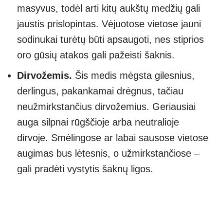
masyvus, todėl arti kitų aukštų medžių gali
jaustis prislopintas. Vėjuotose vietose jauni
sodinukai turėtų būti apsaugoti, nes stiprios
oro gūsių atakos gali pažeisti šaknis.
Dirvožemis.
Šis medis mėgsta gilesnius,
derlingus, pakankamai drėgnus, tačiau
neužmirkstančius dirvožemius. Geriausiai
auga silpnai rūgščioje arba neutralioje
dirvoje. Smėlingose ar labai sausose vietose
augimas bus lėtesnis, o užmirkstančiose –
gali pradėti vystytis šaknų ligos.