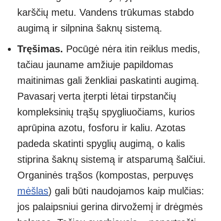
karščių metu. Vandens trūkumas stabdo
augimą ir silpnina šaknų sistemą.
Tręšimas.
Pocūgė nėra itin reiklus medis,
tačiau jauname amžiuje papildomas
maitinimas gali ženkliai paskatinti augimą.
Pavasarį verta įterpti lėtai tirpstančių
kompleksinių trąšų spygliuočiams, kurios
aprūpina azotu, fosforu ir kaliu. Azotas
padeda skatinti spyglių augimą, o kalis
stiprina šaknų sistemą ir atsparumą šalčiui.
Organinės trąšos (kompostas, perpuvęs
mėšlas
) gali būti naudojamos kaip mulčias:
jos palaipsniui gerina dirvožemį ir drėgmės