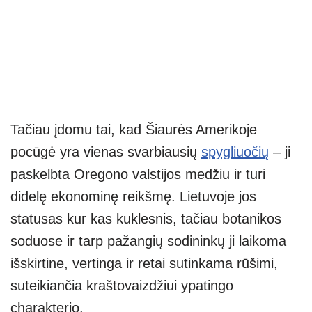
Tačiau įdomu tai, kad Šiaurės Amerikoje
pocūgė yra vienas svarbiausių
spygliuočių
– ji
paskelbta Oregono valstijos medžiu ir turi
didelę ekonominę reikšmę. Lietuvoje jos
statusas kur kas kuklesnis, tačiau botanikos
soduose ir tarp pažangių sodininkų ji laikoma
išskirtine, vertinga ir retai sutinkama rūšimi,
suteikiančia kraštovaizdžiui ypatingo
charakterio.