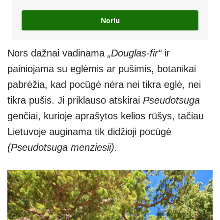
Noriu
Nors dažnai vadinama
„Douglas-fir“
ir
painiojama su eglėmis ar pušimis, botanikai
pabrėžia, kad pocūgė nėra nei tikra eglė, nei
tikra pušis. Ji priklauso atskirai
Pseudotsuga
genčiai, kurioje aprašytos kelios rūšys, tačiau
Lietuvoje auginama tik didžioji pocūgė
(Pseudotsuga menziesii).