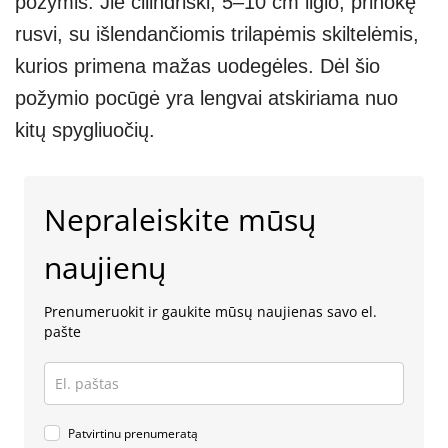
požymis. Jie cilindriški, 5–10 cm ilgio, prinokę
rusvi, su išlendančiomis trilapėmis skiltelėmis,
kurios primena mažas uodegėles. Dėl šio
požymio pocūgė yra lengvai atskiriama nuo
kitų spygliuočių.
Nepraleiskite mūsų
naujienų
Prenumeruokit ir gaukite mūsų naujienas savo el.
pašte
Patvirtinu prenumeratą