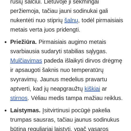
rūšių šalčiui. Lietuvoje ji sėkmingai
peržiemoja, tačiau jauni sodinukai gali
nukentėti nuo stiprių
šalnų
, todėl pirmaisiais
metais verta juos pridengti.
Priežiūra.
Pirmaisiais augimo metais
svarbiausia sudaryti stabilias sąlygas.
Mulčiavimas
padeda išlaikyti dirvos drėgmę
ir apsaugoti šaknis nuo temperatūrų
svyravimų. Jaunus medelius pravartu
aptverti, kad jų neapgraužtų
kiškiai
ar
stirnos
. Vėliau medis tampa mažiau reiklus.
Laistymas.
Įsitvirtinusi pocūgė pakelia
trumpas sausras, tačiau jaunus sodinukus
būtina reguliariai laistyti, ypač vasaros