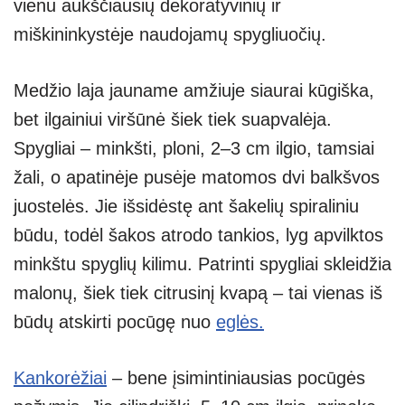
vienu aukščiausių dekoratyvinių ir
miškininkystėje naudojamų spygliuočių.
Medžio laja jauname amžiuje siaurai kūgiška,
bet ilgainiui viršūnė šiek tiek suapvalėja.
Spygliai – minkšti, ploni, 2–3 cm ilgio, tamsiai
žali, o apatinėje pusėje matomos dvi balkšvos
juostelės. Jie išsidėstę ant šakelių spiraliniu
būdu, todėl šakos atrodo tankios, lyg apvilktos
minkštu spyglių kilimu. Patrinti spygliai skleidžia
malonų, šiek tiek citrusinį kvapą – tai vienas iš
būdų atskirti pocūgę nuo
eglės.
Kankorėžiai
– bene įsimintiniausias pocūgės