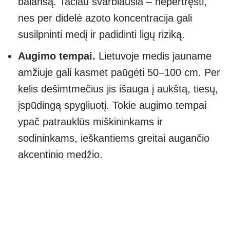
balansą. Tačiau svarbiausia – nepertręšti,
nes per didelė azoto koncentracija gali
susilpninti medį ir padidinti ligų riziką.
Augimo tempai.
Lietuvoje medis jauname
amžiuje gali kasmet paūgėti 50–100 cm. Per
kelis dešimtmečius jis išauga į aukštą, tiesų,
įspūdingą spygliuotį. Tokie augimo tempai
ypač patrauklūs miškininkams ir
sodininkams, ieškantiems greitai augančio
akcentinio medžio.