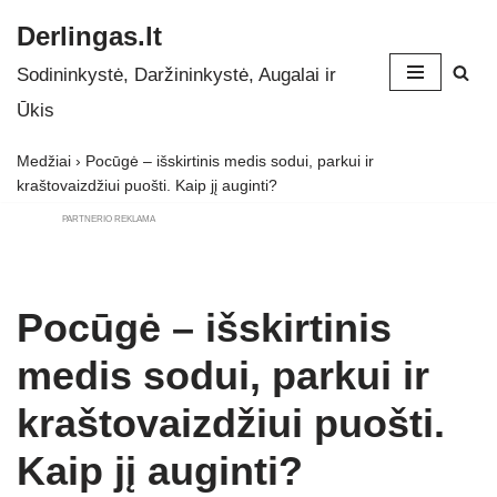
Derlingas.lt
Skip
Sodininkystė, Daržininkystė, Augalai ir
to
Ūkis
content
Medžiai
›
Pocūgė – išskirtinis medis sodui, parkui ir
kraštovaizdžiui puošti. Kaip jį auginti?
PARTNERIO REKLAMA
Pocūgė – išskirtinis
medis sodui, parkui ir
kraštovaizdžiui puošti.
Kaip jį auginti?