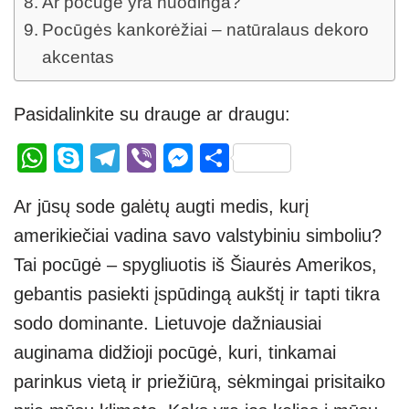
Ar pocūgė yra nuodinga?
Pocūgės kankorėžiai – natūralaus dekoro
akcentas
Pasidalinkite su drauge ar draugu:
W
S
T
Vi
M
S
h
ky
el
b
e
h
Ar jūsų sode galėtų augti medis, kurį
at
p
e
er
ss
ar
amerikiečiai vadina savo valstybiniu simboliu?
s
e
gr
e
e
Tai pocūgė – spygliuotis iš Šiaurės Amerikos,
A
a
n
gebantis pasiekti įspūdingą aukštį ir tapti tikra
p
m
g
sodo dominante. Lietuvoje dažniausiai
p
er
auginama didžioji pocūgė, kuri, tinkamai
parinkus vietą ir priežiūrą, sėkmingai prisitaiko