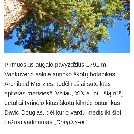
Pirmuosius augalo pavyzdžius 1791 m.
Vankuverio saloje surinko škotų botanikas
Archibald Menzies, todėl rūšiai suteiktas
epitetas
menziesii
. Vėliau, XIX a. pr., šią rūšį
detaliai tyrinėjo kitas škotų kilmės botanikas
David Douglas, dėl kurio vardu medis iki šiol
dažnai vadinamas
„Douglas-fir“
.