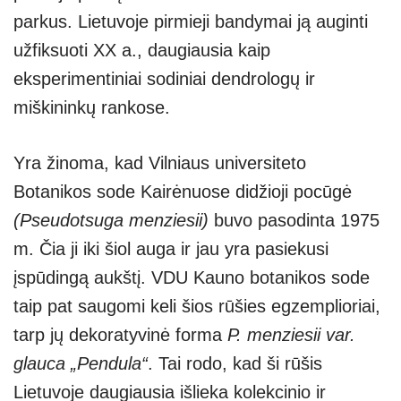
parkus. Lietuvoje pirmieji bandymai ją auginti
užfiksuoti XX a., daugiausia kaip
eksperimentiniai sodiniai dendrologų ir
miškininkų rankose.
Yra žinoma, kad Vilniaus universiteto
Botanikos sode Kairėnuose didžioji pocūgė
(Pseudotsuga menziesii)
buvo pasodinta 1975
m. Čia ji iki šiol auga ir jau yra pasiekusi
įspūdingą aukštį. VDU Kauno botanikos sode
taip pat saugomi keli šios rūšies egzemplioriai,
tarp jų dekoratyvinė forma
P. menziesii var.
glauca „Pendula“
. Tai rodo, kad ši rūšis
Lietuvoje daugiausia išlieka kolekcinio ir