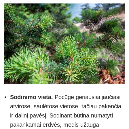
Sodinimo vieta.
Pocūgė geriausiai jaučiasi
atvirose, saulėtose vietose, tačiau pakenčia
ir dalinį pavėsį. Sodinant būtina numatyti
pakankamai erdvės, medis užauga