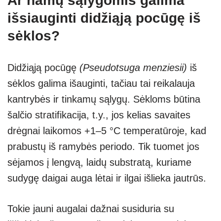
Ar namų sąlygomis galima
išsiauginti didžiąją pocūgę iš
sėklos?
Didžiąją pocūgę
(Pseudotsuga menziesii)
iš
sėklos galima išauginti, tačiau tai reikalauja
kantrybės ir tinkamų sąlygų. Sėkloms būtina
šalčio stratifikacija, t.y., jos kelias savaites
drėgnai laikomos +1–5 °C temperatūroje, kad
prabustų iš ramybės periodo. Tik tuomet jos
sėjamos į lengvą, laidų substratą, kuriame
sudygę daigai auga lėtai ir ilgai išlieka jautrūs.
Tokie jauni augalai dažnai susiduria su