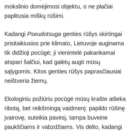
mokslinio domėjimosi objektu, o ne plačiai
paplitusia miškų rūšimi.
Kadangi
Pseudotsuga
genties rūšys skirtingai
prisitaikiusios prie klimato, Lietuvoje auginama
tik didžioji pocūgė; ji vienintelė pakankamai
atspari šalčiui, kad galėtų augti mūsų
sąlygomis. Kitos genties rūšys paprasčiausiai
neištveria žiemų.
Ekologiniu požiūriu pocūgė mūsų krašte atlieka
ribotą, bet reikšmingą vaidmenį: papildo rūšinę
įvairovę, suteikia pavėsį, tampa buveine
paukščiams ir vabzdžiams. Vis dėlto, kadangi