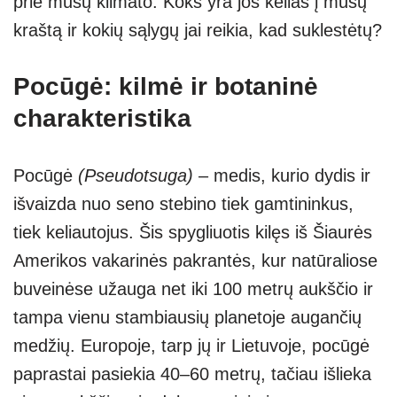
prie mūsų klimato. Koks yra jos kelias į mūsų
kraštą ir kokių sąlygų jai reikia, kad suklestėtų?
Pocūgė: kilmė ir botaninė
charakteristika
Pocūgė
(Pseudotsuga)
– medis, kurio dydis ir
išvaizda nuo seno stebino tiek gamtininkus,
tiek keliautojus. Šis spygliuotis kilęs iš Šiaurės
Amerikos vakarinės pakrantės, kur natūraliose
buveinėse užauga net iki 100 metrų aukščio ir
tampa vienu stambiausių planetoje augančių
medžių. Europoje, tarp jų ir Lietuvoje, pocūgė
paprastai pasiekia 40–60 metrų, tačiau išlieka