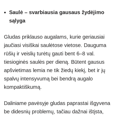
Saulė – svarbiausia gausaus žydėjimo
sąlyga
Gludas priklauso augalams, kurie geriausiai
jaučiasi visiškai saulėtose vietose. Dauguma
rūšių ir veislių turėtų gauti bent 6–8 val.
tiesioginės saulės per dieną. Būtent gausus
apšvietimas lemia ne tik žiedų kiekį, bet ir jų
spalvų intensyvumą bei bendrą augalo
kompaktiškumą.
Daliniame pavėsyje gludas paprastai išgyvena
be didesnių problemų, tačiau dažnai ištįsta,