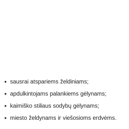
sausrai atspariems želdiniams;
apdulkintojams palankiems gėlynams;
kaimiško stiliaus sodybų gėlynams;
miesto želdynams ir viešosioms erdvėms.