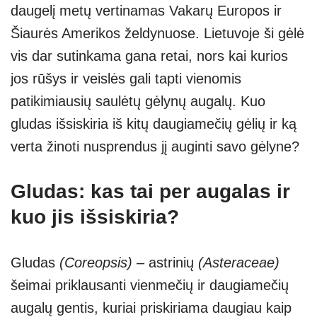
daugelį metų vertinamas Vakarų Europos ir
p
er
Šiaurės Amerikos želdynuose. Lietuvoje ši gėlė
vis dar sutinkama gana retai, nors kai kurios
jos rūšys ir veislės gali tapti vienomis
patikimiausių saulėtų gėlynų augalų. Kuo
gludas išsiskiria iš kitų daugiamečių gėlių ir ką
verta žinoti nusprendus jį auginti savo gėlyne?
Gludas: kas tai per augalas ir
kuo jis išsiskiria?
Gludas
(Coreopsis)
– astrinių
(Asteraceae)
šeimai priklausanti vienmečių ir daugiamečių
augalų gentis, kuriai priskiriama daugiau kaip