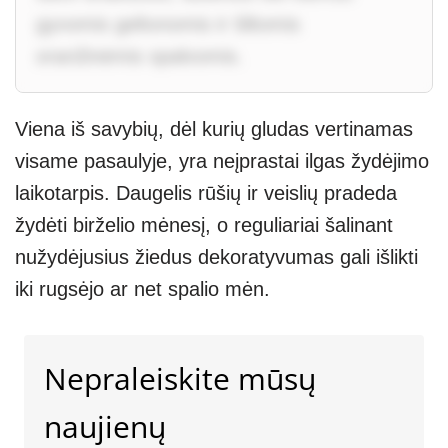
gyvomis geltonomis ir šiltomis
oranžinėmis spalvomis.
Viena iš savybių, dėl kurių gludas vertinamas
visame pasaulyje, yra neįprastai ilgas žydėjimo
laikotarpis. Daugelis rūšių ir veislių pradeda
žydėti birželio mėnesį, o reguliariai šalinant
nužydėjusius žiedus dekoratyvumas gali išlikti
iki rugsėjo ar net spalio mėn.
Nepraleiskite mūsų
naujienų