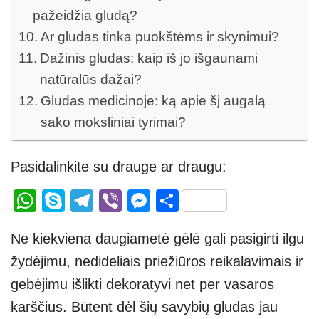
pažeidžia gludą?
Ar gludas tinka puokštėms ir skynimui?
Dažinis gludas: kaip iš jo išgaunami
natūralūs dažai?
Gludas medicinoje: ką apie šį augalą
sako moksliniai tyrimai?
Pasidalinkite su drauge ar draugu:
W
S
T
Vi
M
S
h
ky
el
b
e
h
Ne kiekviena daugiametė gėlė gali pasigirti ilgu
at
p
e
er
ss
ar
žydėjimu, nedideliais priežiūros reikalavimais ir
s
e
gr
e
e
gebėjimu išlikti dekoratyvi net per vasaros
A
a
n
karščius. Būtent dėl šių savybių gludas jau
p
m
g