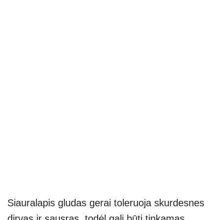
Siauralapis gludas gerai toleruoja skurdesnes
dirvas ir sausras, todėl gali būti tinkamas