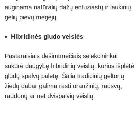
auginama natūralių dažų entuziastų ir laukinių
gėlių pievų mėgėjų.
Hibridinės gludo veislės
Pastaraisiais dešimtmečiais selekcininkai
sukūrė daugybę hibridinių veislių, kurios išplėtė
gludų spalvų paletę. Šalia tradicinių geltonų
žiedų dabar galima rasti oranžinių, rausvų,
raudonų ar net dvispalvių veislių.