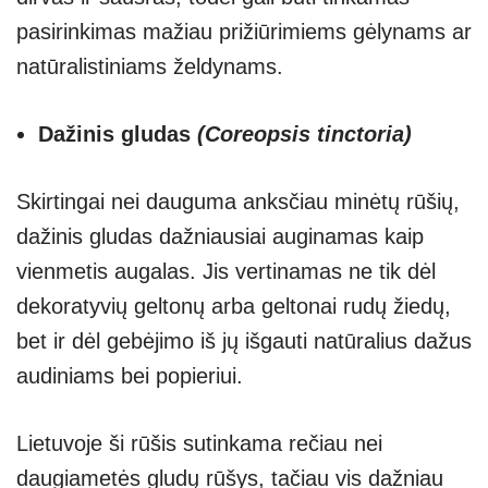
pasirinkimas mažiau prižiūrimiems gėlynams ar
natūralistiniams želdynams.
Dažinis gludas
(Coreopsis tinctoria)
Skirtingai nei dauguma anksčiau minėtų rūšių,
dažinis gludas dažniausiai auginamas kaip
vienmetis augalas. Jis vertinamas ne tik dėl
dekoratyvių geltonų arba geltonai rudų žiedų,
bet ir dėl gebėjimo iš jų išgauti natūralius dažus
audiniams bei popieriui.
Lietuvoje ši rūšis sutinkama rečiau nei
daugiametės gludų rūšys, tačiau vis dažniau