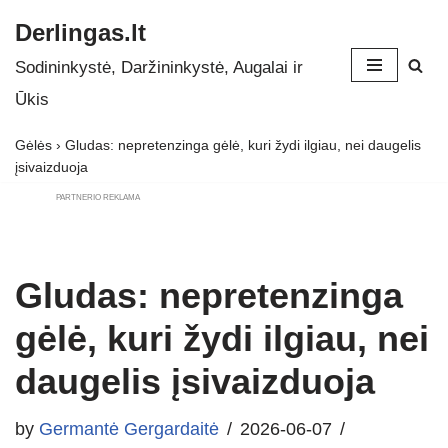
Derlingas.lt
Skip
Sodininkystė, Daržininkystė, Augalai ir
to
Ūkis
content
Gėlės
›
Gludas: nepretenzinga gėlė, kuri žydi ilgiau, nei daugelis
įsivaizduoja
PARTNERIO REKLAMA
Gludas: nepretenzinga
gėlė, kuri žydi ilgiau, nei
daugelis įsivaizduoja
by
Germantė Gergardaitė
2026-06-07