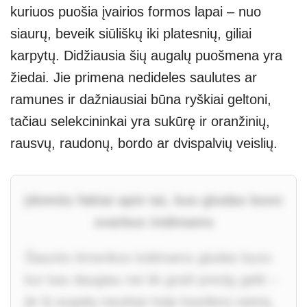
kuriuos puošia įvairios formos lapai – nuo
siaurų, beveik siūliškų iki platesnių, giliai
karpytų. Didžiausia šių augalų puošmena yra
žiedai. Jie primena nedideles saulutes ar
ramunes ir dažniausiai būna ryškiai geltoni,
tačiau selekcininkai yra sukūrę ir oranžinių,
rausvų, raudonų, bordo ar dvispalvių veislių.
Įdomūs faktai apie tai, kuo gludas buvo
svarbus indėnams
Šiaurės Amerikos indėnams gludas buvo
kur kas daugiau nei tik graži prerijų gėlė –
jie šį augalą naudojo kaip kasdienį vaistą,