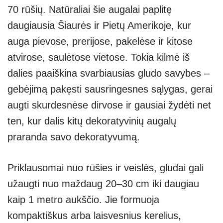
70 rūšių. Natūraliai šie augalai paplitę
daugiausia Šiaurės ir Pietų Amerikoje, kur
auga pievose, prerijose, pakelėse ir kitose
atvirose, saulėtose vietose. Tokia kilmė iš
dalies paaiškina svarbiausias gludo savybes –
gebėjimą pakęsti sausringesnes sąlygas, gerai
augti skurdesnėse dirvose ir gausiai žydėti net
ten, kur dalis kitų dekoratyvinių augalų
praranda savo dekoratyvumą.
Priklausomai nuo rūšies ir veislės, gludai gali
užaugti nuo maždaug 20–30 cm iki daugiau
kaip 1 metro aukščio. Jie formuoja
kompaktiškus arba laisvesnius kerelius,