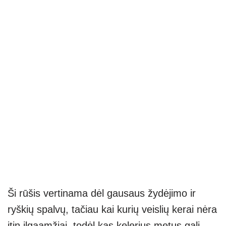
Ši rūšis vertinama dėl gausaus žydėjimo ir
ryškių spalvų, tačiau kai kurių veislių kerai nėra
itin ilgaamžiai, todėl kas kelerius metus gali