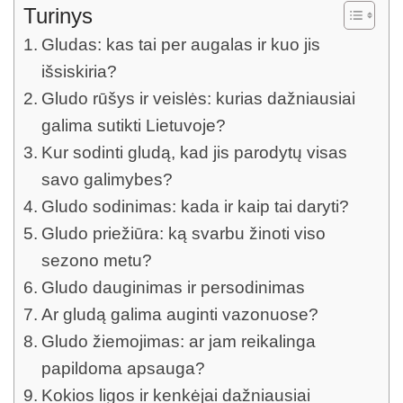
Turinys
Gludas: kas tai per augalas ir kuo jis
išsiskiria?
Gludo rūšys ir veislės: kurias dažniausiai
galima sutikti Lietuvoje?
Kur sodinti gludą, kad jis parodytų visas
savo galimybes?
Gludo sodinimas: kada ir kaip tai daryti?
Gludo priežiūra: ką svarbu žinoti viso
sezono metu?
Gludo dauginimas ir persodinimas
Ar gludą galima auginti vazonuose?
Gludo žiemojimas: ar jam reikalinga
papildoma apsauga?
Kokios ligos ir kenkėjai dažniausiai