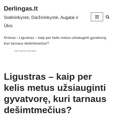
Derlingas.lt
Skip
Sodininkystė, Daržininkystė, Augalai ir
to
Ūkis
content
Krūmai
›
Ligustras – kaip per kelis metus užsiauginti gyvatvorę,
kuri tarnaus dešimtmečius?
PARTNERIO REKLAMA
Ligustras – kaip per
kelis metus užsiauginti
gyvatvorę, kuri tarnaus
dešimtmečius?