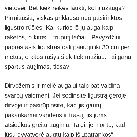
vietovei. Bet kiek reikės laukti, kol ji užaugs?
Pirmiausia, viskas priklauso nuo pasirinktos
ligustro rūšies. Kai kurios iš jų auga kaip
raketos, o kitos – truputį lėčiau. Pavyzdžiui,
paprastasis ligustras gali paaugti iki 30 cm per
metus, o kitos rūšys šiek tiek mažiau. Tai gana
spartus augimas, tiesa?
Dirvožemis ir meilė augalui taip pat vaidina
svarbų vaidmenį. Jei sodinsite ligustrą geroje
dirvoje ir pasirūpinsite, kad jis gautų
pakankamai vandens ir trąšų, jis jums
atsidėkos greitu augimu. Taigi, jei norite, kad
jūsų gyvatvorė augtų kaip iš „patrankos“,