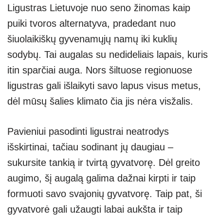
Ligustras Lietuvoje nuo seno žinomas kaip
at
p
e
er
ss
ar
puiki tvoros alternatyva, pradedant nuo
s
e
gr
e
e
šiuolaikiškų gyvenamųjų namų iki kuklių
A
a
n
sodybų. Tai augalas su nedideliais lapais, kuris
p
m
g
itin sparčiai auga. Nors šiltuose regionuose
p
er
ligustras gali išlaikyti savo lapus visus metus,
dėl mūsų šalies klimato čia jis nėra visžalis.
Pavieniui pasodinti ligustrai neatrodys
išskirtinai, tačiau sodinant jų daugiau –
sukursite tankią ir tvirtą gyvatvorę. Dėl greito
augimo, šį augalą galima dažnai kirpti ir taip
formuoti savo svajonių gyvatvorę. Taip pat, ši
gyvatvorė gali užaugti labai aukšta ir taip