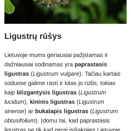
Ligustrų rūšys
Lietuvoje mums geriausiai pažįstamas ir
dažniausiai sodinamas yra
paprastasis
ligustras
(
Ligustrum vulgare
). Tačiau kartais
soduose galime rasti ir kitas jo rūšis, tokias
kaip
blizgantysis ligustras
(
Ligustrum
lucidum
),
kininis ligustras
(
Ligustrum
sinense
) ar
bukalapis ligustras
(
Ligustrum
obtusifolium
). Įdomu tai, kad paprastasis
ligustras ne tik kad gerai įsišaknijęs Lietuvoje,