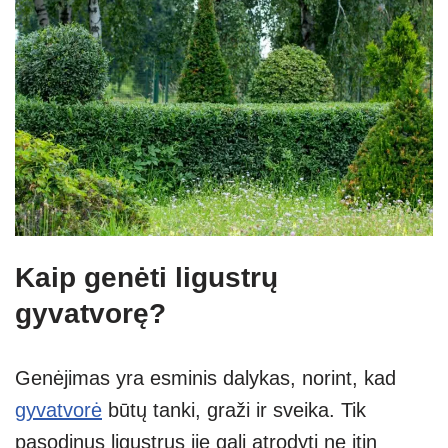
Kaip genėti ligustrų
gyvatvorę?
Genėjimas yra esminis dalykas, norint, kad
gyvatvorė
būtų tanki, graži ir sveika. Tik
pasodinus ligustrus jie gali atrodyti ne itin