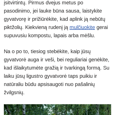
įsitvirtintų. Pirmus dvejus metus po
pasodinimo, jei lauke būna sausa, laistykite
gyvatvorę ir prižiūrėkite, kad aplink ją nebūtų
piktžolių. Kiekvieną rudenį ją
mulčiuokite
gerai
supuvusiu kompostu, lapais arba mėšlu.
Na o po to, tiesiog stebėkite, kaip jūsų
gyvatvorė auga ir veši, bei reguliariai genėkite,
kad išlaikytumėte gražią ir tvarkingą formą. Su
laiku jūsų ligustro gyvatvorė taps puikiu ir
natūraliu būdu apsisaugoti nuo pašalinių
žvilgsnių.