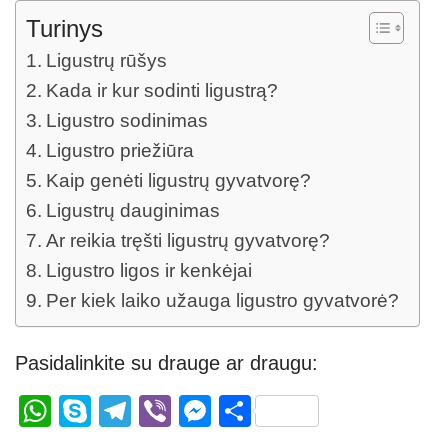
Turinys
Ligustrų rūšys
Kada ir kur sodinti ligustrą?
Ligustro sodinimas
Ligustro priežiūra
Kaip genėti ligustrų gyvatvorę?
Ligustrų dauginimas
Ar reikia tręšti ligustrų gyvatvorę?
Ligustro ligos ir kenkėjai
Per kiek laiko užauga ligustro gyvatvorė?
Pasidalinkite su drauge ar draugu:
W
S
T
Vi
M
S
h
ky
el
b
e
h