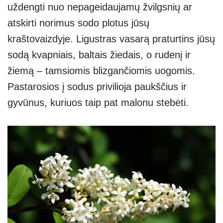
uždengti nuo nepageidaujamų žvilgsnių ar
atskirti norimus sodo plotus jūsų
kraštovaizdyje. Ligustras vasarą praturtins jūsų
sodą kvapniais, baltais žiedais, o rudenį ir
žiemą – tamsiomis blizgančiomis uogomis.
Pastarosios į sodus privilioja paukščius ir
gyvūnus, kuriuos taip pat malonu stebėti.