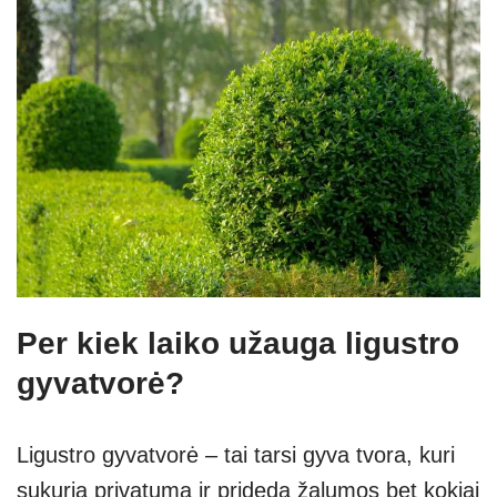
Per kiek laiko užauga ligustro
gyvatvorė?
Ligustro gyvatvorė – tai tarsi gyva tvora, kuri
sukuria privatumą ir prideda žalumos bet kokiai