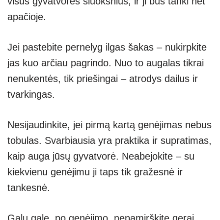
visus gyvatvorės sluoksnius, ir ji bus tanki net
apačioje.
Jei pastebite pernelyg ilgas šakas – nukirpkite
jas kuo arčiau pagrindo. Nuo to augalas tikrai
nenukentės, tik priešingai – atrodys dailus ir
tvarkingas.
Nesijaudinkite, jei pirmą kartą genėjimas nebus
tobulas. Svarbiausia yra praktika ir supratimas,
kaip auga jūsų gyvatvorė. Neabejokite – su
kiekvienu genėjimu ji taps tik gražesnė ir
tankesnė.
Galų gale, po genėjimo, nepamirškite gerai