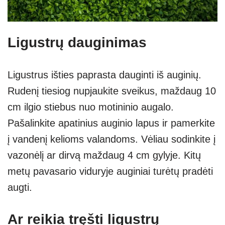
Ligustrų dauginimas
Ligustrus išties paprasta dauginti iš auginių.
Rudenį tiesiog nupjaukite sveikus, maždaug 10
cm ilgio stiebus nuo motininio augalo.
Pašalinkite apatinius auginio lapus ir pamerkite
į vandenį kelioms valandoms. Vėliau sodinkite į
vazonėlį ar dirvą maždaug 4 cm gylyje. Kitų
metų pavasario viduryje auginiai turėtų pradėti
augti.
Ar reikia tręšti ligustrų