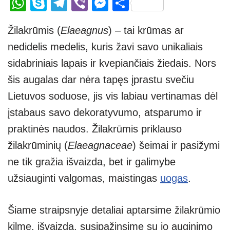
W
S
T
Vi
M
S
h
ky
el
b
e
h
Žilakrūmis (
Elaeagnus
) – tai krūmas ar
at
p
e
er
ss
ar
nedidelis medelis, kuris žavi savo unikaliais
s
e
gr
e
e
sidabriniais lapais ir kvepiančiais žiedais. Nors
A
a
n
šis augalas dar nėra tapęs įprastu svečiu
p
m
g
Lietuvos soduose, jis vis labiau vertinamas dėl
p
er
įstabaus savo dekoratyvumo, atsparumo ir
praktinės naudos. Žilakrūmis priklauso
žilakrūminių (
Elaeagnaceae
) šeimai ir pasižymi
ne tik gražia išvaizda, bet ir galimybe
užsiauginti valgomas, maistingas
uogas
.
Šiame straipsnyje detaliai aptarsime žilakrūmio
kilmę, išvaizdą, susipažinsime su jo auginimo