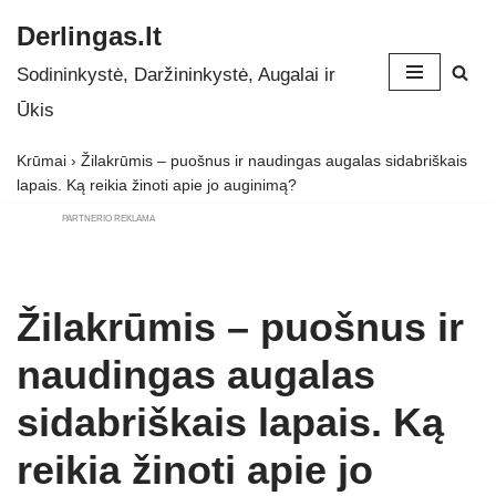
Derlingas.lt
Skip
Sodininkystė, Daržininkystė, Augalai ir
to
Ūkis
content
Krūmai
›
Žilakrūmis – puošnus ir naudingas augalas sidabriškais
lapais. Ką reikia žinoti apie jo auginimą?
PARTNERIO REKLAMA
Žilakrūmis – puošnus ir
naudingas augalas
sidabriškais lapais. Ką
reikia žinoti apie jo