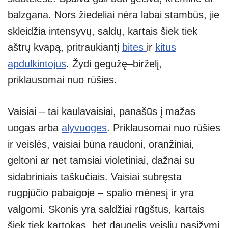
balzgana. Nors žiedeliai nėra labai stambūs, jie
skleidžia intensyvų, saldų, kartais šiek tiek
aštrų kvapą, pritraukiantį
bites
ir
kitus
apdulkintojus
. Žydi gegužę–birželį,
priklausomai nuo rūšies.
Vaisiai – tai kaulavaisiai, panašūs į mažas
uogas arba
alyvuoges
. Priklausomai nuo rūšies
ir veislės, vaisiai būna raudoni, oranžiniai,
geltoni ar net tamsiai violetiniai, dažnai su
sidabriniais taškučiais. Vaisiai subręsta
rugpjūčio pabaigoje – spalio mėnesį ir yra
valgomi. Skonis yra saldžiai rūgštus, kartais
šiek tiek kartokas, bet daugelis veislių pasižymi