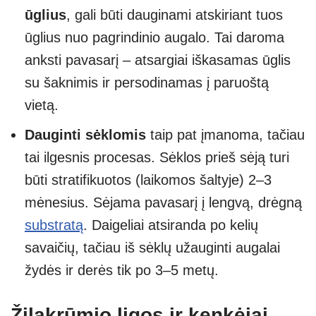
ūglius
, gali būti dauginami atskiriant tuos
ūglius nuo pagrindinio augalo. Tai daroma
anksti pavasarį – atsargiai iškasamas ūglis
su šaknimis ir persodinamas į paruoštą
vietą.
Dauginti sėklomis
taip pat įmanoma, tačiau
tai ilgesnis procesas. Sėklos prieš sėją turi
būti stratifikuotos (laikomos šaltyje) 2–3
mėnesius. Sėjama pavasarį į lengvą, drėgną
substratą
. Daigeliai atsiranda po kelių
savaičių, tačiau iš sėklų užauginti augalai
žydės ir derės tik po 3–5 metų.
Žilakrūmio ligos ir kenkėjai