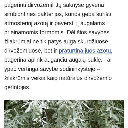
pagerinti dirvožemį! Jų šaknyse gyvena
simbiontinės bakterijos, kurios geba surišti
atmosferinį azotą ir paversti jį augalams
prieinamomis formomis. Dėl šios savybės
žilakrūmiai ne tik patys auga skurdžiuose
dirvožemiuose, bet ir
praturtina juos azotu
,
pagerina aplink augančių augalų būklę. Tai
ypač vertinga savybė sodininkystėje –
žilakrūmis veikia kaip natūralus dirvožemio
gerintojas.