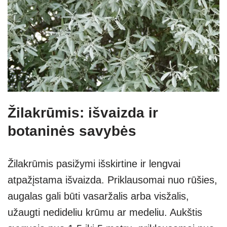
Žilakrūmis: išvaizda ir
botaninės savybės
Žilakrūmis pasižymi išskirtine ir lengvai
atpažįstama išvaizda. Priklausomai nuo rūšies,
augalas gali būti vasaržalis arba visžalis,
užaugti nedideliu krūmu ar medeliu. Aukštis