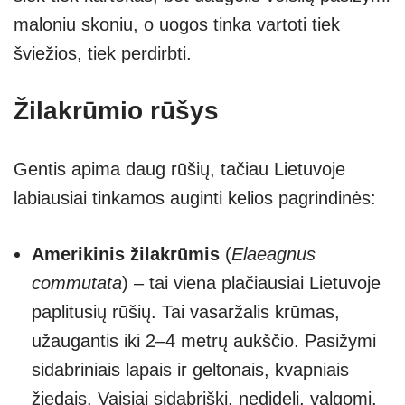
maloniu skoniu, o uogos tinka vartoti tiek
šviežios, tiek perdirbti.
Žilakrūmio rūšys
Gentis apima daug rūšių, tačiau Lietuvoje
labiausiai tinkamos auginti kelios pagrindinės:
Amerikinis žilakrūmis
(
Elaeagnus
commutata
) – tai viena plačiausiai Lietuvoje
paplitusių rūšių. Tai vasaržalis krūmas,
užaugantis iki 2–4 metrų aukščio. Pasižymi
sidabriniais lapais ir geltonais, kvapniais
žiedais. Vaisiai sidabriški, nedideli, valgomi,