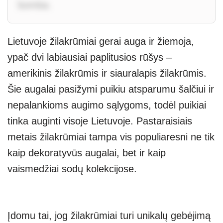
bomba.
Lietuvoje žilakrūmiai gerai auga ir žiemoja,
ypač dvi labiausiai paplitusios rūšys –
amerikinis žilakrūmis ir siauralapis žilakrūmis.
Šie augalai pasižymi puikiu atsparumu šalčiui ir
nepalankioms augimo sąlygoms, todėl puikiai
tinka auginti visoje Lietuvoje. Pastaraisiais
metais žilakrūmiai tampa vis populiaresni ne tik
kaip dekoratyvūs augalai, bet ir kaip
vaismedžiai sodų kolekcijose.
Įdomu tai, jog žilakrūmiai turi unikalų gebėjimą