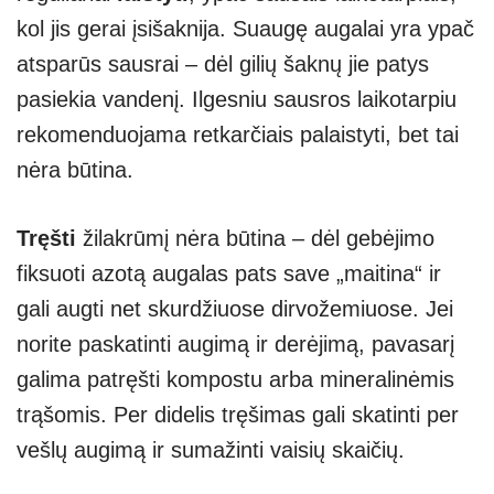
kol jis gerai įsišaknija. Suaugę augalai yra ypač
atsparūs sausrai – dėl gilių šaknų jie patys
pasiekia vandenį. Ilgesniu sausros laikotarpiu
rekomenduojama retkarčiais palaistyti, bet tai
nėra būtina.
Tręšti
žilakrūmį nėra būtina – dėl gebėjimo
fiksuoti azotą augalas pats save „maitina“ ir
gali augti net skurdžiuose dirvožemiuose. Jei
norite paskatinti augimą ir derėjimą, pavasarį
galima patręšti kompostu arba mineralinėmis
trąšomis. Per didelis tręšimas gali skatinti per
vešlų augimą ir sumažinti vaisių skaičių.