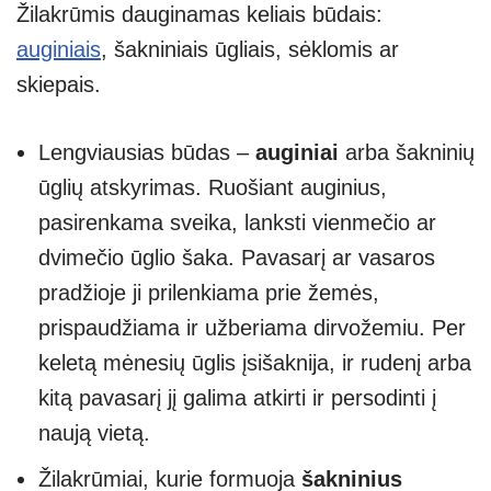
Žilakrūmis dauginamas keliais būdais:
auginiais
, šakniniais ūgliais, sėklomis ar
skiepais.
Lengviausias būdas –
auginiai
arba šakninių
ūglių atskyrimas. Ruošiant auginius,
pasirenkama sveika, lanksti vienmečio ar
dvimečio ūglio šaka. Pavasarį ar vasaros
pradžioje ji prilenkiama prie žemės,
prispaudžiama ir užberiama dirvožemiu. Per
keletą mėnesių ūglis įsišaknija, ir rudenį arba
kitą pavasarį jį galima atkirti ir persodinti į
naują vietą.
Žilakrūmiai, kurie formuoja
šakninius