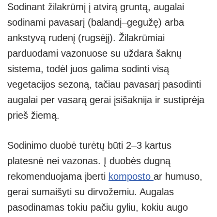
Sodinant žilakrūmį į atvirą gruntą, augalai
sodinami pavasarį (balandį–gegužę) arba
ankstyvą rudenį (rugsėjį). Žilakrūmiai
parduodami vazonuose su uždara šaknų
sistema, todėl juos galima sodinti visą
vegetacijos sezoną, tačiau pavasarį pasodinti
augalai per vasarą gerai įsišaknija ir sustiprėja
prieš žiemą.
Sodinimo duobė turėtų būti 2–3 kartus
platesnė nei vazonas. Į duobės dugną
rekomenduojama įberti
komposto
ar humuso,
gerai sumaišyti su dirvožemiu. Augalas
pasodinamas tokiu pačiu gyliu, kokiu augo