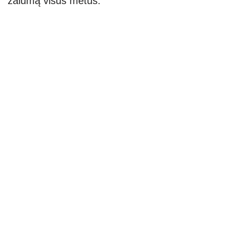
žalumą visus metus.