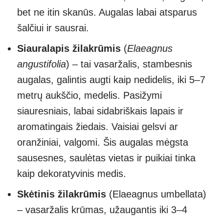
bet ne itin skanūs. Augalas labai atsparus
šalčiui ir sausrai.
Siauralapis žilakrūmis
(
Elaeagnus
angustifolia
) – tai vasaržalis, stambesnis
augalas, galintis augti kaip nedidelis, iki 5–7
metrų aukščio, medelis. Pasižymi
siauresniais, labai sidabriškais lapais ir
aromatingais žiedais. Vaisiai gelsvi ar
oranžiniai, valgomi. Šis augalas mėgsta
sausesnes, saulėtas vietas ir puikiai tinka
kaip dekoratyvinis medis.
Skėtinis žilakrūmis
(Elaeagnus umbellata)
– vasaržalis krūmas, užaugantis iki 3–4