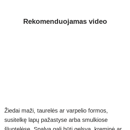
Rekomenduojamas video
Žiedai maži, taurelės ar varpelio formos,
susitelkę lapų pažastyse arba smulkiose
šluotelėse. Spalva gali būti gelsva, kreminė ar