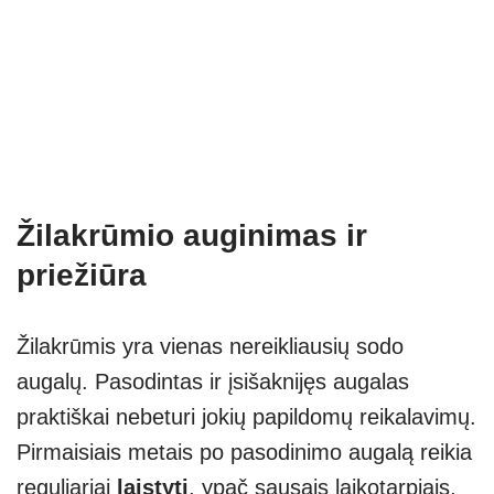
Žilakrūmio auginimas ir
priežiūra
Žilakrūmis yra vienas nereikliausių sodo
augalų. Pasodintas ir įsišaknijęs augalas
praktiškai nebeturi jokių papildomų reikalavimų.
Pirmaisiais metais po pasodinimo augalą reikia
reguliariai
laistyti
, ypač sausais laikotarpiais,