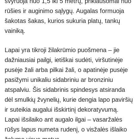
svyruoja nuo 1,5 iki 5 metrų, priklausomai nuo
rūšies ir auginimo sąlygų. Augalas formuoja
šakotas šakas, kurios sukuria platų, tankų
vainiką.
Lapai yra tikroji žilakrūmio puošmena – jie
dažniausiai pailgi, ietiškai sudėti, viršutinėje
pusėje žali arba pilkai žali, o apatinėje pusėje
pasižymi unikaliu sidabriniu ar bronziniu
atspalviu. Šis sidabrinis spindesys atsiranda
dėl smulkių žvynelių, kurie dengia lapo paviršių
ir suteikia augalui išskirtinį dekoratyvumą.
Lapai išsilaiko ant augalo ilgai – vasaržalės
rūšys lapus numeta rudenį, o visžalės išlaiko