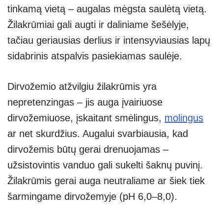
tinkamą vietą – augalas mėgsta saulėtą vietą.
Žilakrūmiai gali augti ir daliniame šešėlyje,
tačiau geriausias derlius ir intensyviausias lapų
sidabrinis atspalvis pasiekiamas saulėje.
Dirvožemio atžvilgiu žilakrūmis yra
nepretenzingas – jis auga įvairiuose
dirvožemiuose, įskaitant smėlingus,
molingus
ar net skurdžius. Augalui svarbiausia, kad
dirvožemis būtų gerai drenuojamas –
užsistovintis vanduo gali sukelti šaknų puvinį.
Žilakrūmis gerai auga neutraliame ar šiek tiek
šarmingame dirvožemyje (pH 6,0–8,0).