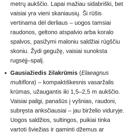
metrų aukščio. Lapai mažiau sidabriški, bet
vaisiai yra vieni skaniausių. Ši rūšis
vertinama dėl derliaus – uogos tamsiai
raudonos, geltono atspalvio arba koralo
spalvos, pasižymi maloniu saldžiai rūgščiu
skoniu. Žydi gegužę, vaisiai sunoksta
rugsėjį–spalį.
Gausiažiedis žilakrūmis
(
Elaeagnus
multiflora
) – kompaktiškesnis vasaržalis
krūmas, užaugantis iki 1,5–2,5 m aukščio.
Vaisiai pailgi, panašūs į vyšnias, raudoni,
subręsta anksčiausiai – jau birželio viduryje.
Uogos saldžios, sultingos, puikiai tinka
vartoti šviežias ir gaminti džemus ar