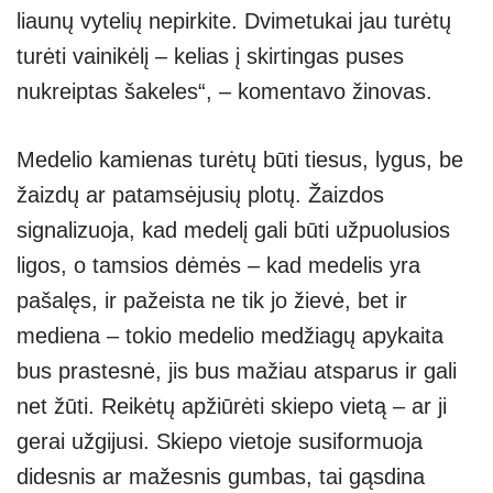
liaunų vytelių nepirkite. Dvimetukai jau turėtų
turėti vainikėlį – kelias į skirtingas puses
nukreiptas šakeles“, – komentavo žinovas.
Medelio kamienas turėtų būti tiesus, lygus, be
žaizdų ar patamsėjusių plotų. Žaizdos
signalizuoja, kad medelį gali būti užpuolusios
ligos, o tamsios dėmės – kad medelis yra
pašalęs, ir pažeista ne tik jo žievė, bet ir
mediena – tokio medelio medžiagų apykaita
bus prastesnė, jis bus mažiau atsparus ir gali
net žūti. Reikėtų apžiūrėti skiepo vietą – ar ji
gerai užgijusi. Skiepo vietoje susiformuoja
didesnis ar mažesnis gumbas, tai gąsdina