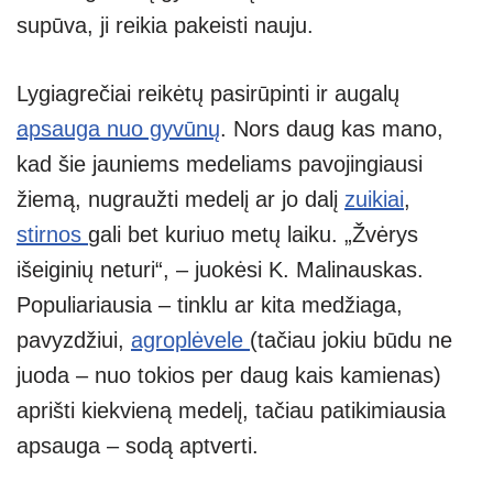
supūva, ji reikia pakeisti nauju.
Lygiagrečiai reikėtų pasirūpinti ir augalų
apsauga nuo gyvūnų
. Nors daug kas mano,
kad šie jauniems medeliams pavojingiausi
žiemą, nugraužti medelį ar jo dalį
zuikiai
,
stirnos
gali bet kuriuo metų laiku. „Žvėrys
išeiginių neturi“, – juokėsi K. Malinauskas.
Populiariausia – tinklu ar kita medžiaga,
pavyzdžiui,
agroplėvele
(tačiau jokiu būdu ne
juoda – nuo tokios per daug kais kamienas)
aprišti kiekvieną medelį, tačiau patikimiausia
apsauga – sodą aptverti.