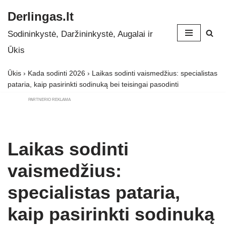
Derlingas.lt
Skip
Sodininkystė, Daržininkystė, Augalai ir
to
Ūkis
content
Ūkis
›
Kada sodinti 2026
›
Laikas sodinti vaismedžius: specialistas
pataria, kaip pasirinkti sodinuką bei teisingai pasodinti
PARTNERIO REKLAMA
Laikas sodinti
vaismedžius:
specialistas pataria,
kaip pasirinkti sodinuką