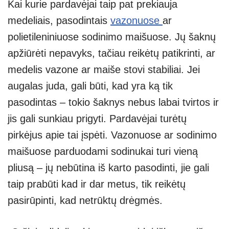
Kai kurie pardavėjai taip pat prekiauja
medeliais, pasodintais
vazonuose
ar
polietileniniuose sodinimo maišuose. Jų šaknų
apžiūrėti nepavyks, tačiau reikėtų patikrinti, ar
medelis vazone ar maiše stovi stabiliai. Jei
augalas juda, gali būti, kad yra ką tik
pasodintas – tokio šaknys nebus labai tvirtos ir
jis gali sunkiau prigyti. Pardavėjai turėtų
pirkėjus apie tai įspėti. Vazonuose ar sodinimo
maišuose parduodami sodinukai turi vieną
pliusą – jų nebūtina iš karto pasodinti, jie gali
taip prabūti kad ir dar metus, tik reikėtų
pasirūpinti, kad netrūktų drėgmės.