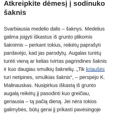
Atkreipkite dėmesį į sodinuko
šaknis
Svarbiausia medelio dalis – šaknys. Medelius
galima įsigyti iškastus iš grunto plikomis
šaknimis – perkant tokius, reikėtų paprašyti
pardavėjo, kad jas parodytų. Augalas turėtų
turėti vieną ar kelias tvirtas pagrindines šaknis
ir kuo daugiau smulkių šaknelių. „Tik
kriaušės
turi netipines, smulkias šaknis“, – perspėjo K.
Malinauskas. Nusipirkus iškastą iš grunto
augalą reikėtų jį pasodinti kuo greičiau,
geriausia – tą pačią dieną. Jei nėra tokios
galimybės, būtų gerai jį prikasti pavėsingoje