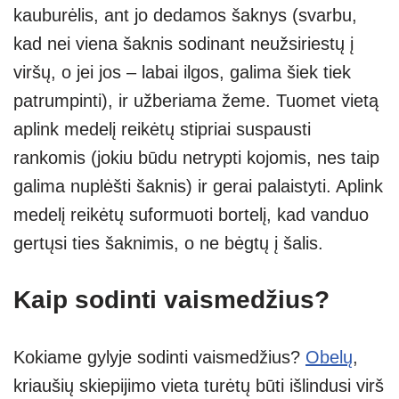
kauburėlis, ant jo dedamos šaknys (svarbu,
kad nei viena šaknis sodinant neužsiriestų į
viršų, o jei jos – labai ilgos, galima šiek tiek
patrumpinti), ir užberiama žeme. Tuomet vietą
aplink medelį reikėtų stipriai suspausti
rankomis (jokiu būdu netrypti kojomis, nes taip
galima nuplėšti šaknis) ir gerai palaistyti. Aplink
medelį reikėtų suformuoti bortelį, kad vanduo
gertųsi ties šaknimis, o ne bėgtų į šalis.
Kaip sodinti vaismedžius?
Kokiame gylyje sodinti vaismedžius?
Obelų
,
kriaušių skiepijimo vieta turėtų būti išlindusi virš