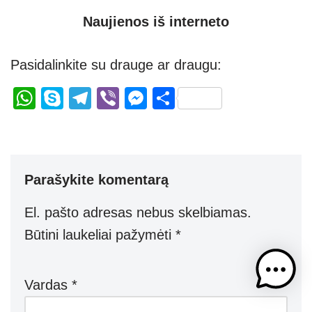
Naujienos iš interneto
Pasidalinkite su drauge ar draugu:
W
S
T
Vi
M
S
h
ky
el
b
e
h
at
p
e
er
ss
ar
s
e
gr
e
e
Parašykite komentarą
A
a
n
p
m
g
El. pašto adresas nebus skelbiamas.
p
er
Būtini laukeliai pažymėti
*
Vardas
*