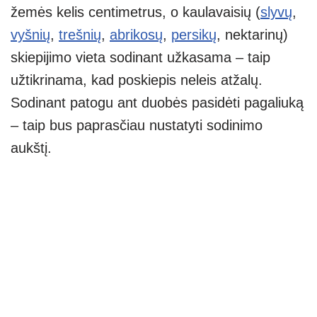
žemės kelis centimetrus, o kaulavaisių (
slyvų
,
vyšnių
,
trešnių
,
abrikosų
,
persikų
, nektarinų)
skiepijimo vieta sodinant užkasama – taip
užtikrinama, kad poskiepis neleis atžalų.
Sodinant patogu ant duobės pasidėti pagaliuką
– taip bus paprasčiau nustatyti sodinimo
aukštį.