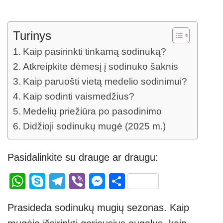
Turinys
Kaip pasirinkti tinkamą sodinuką?
Atkreipkite dėmesį į sodinuko šaknis
Kaip paruošti vietą medelio sodinimui?
Kaip sodinti vaismedžius?
Medelių priežiūra po pasodinimo
Didžioji sodinukų mugė (2025 m.)
Pasidalinkite su drauge ar draugu:
W
S
T
Vi
M
S
h
ky
el
b
e
h
Prasideda sodinukų mugių sezonas. Kaip
at
p
e
er
ss
ar