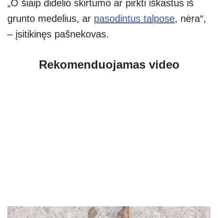
„O šiaip didelio skirtumo ar pirkti iškastus iš
grunto medelius, ar
pasodintus talpose
, nėra“,
– įsitikinęs pašnekovas.
Rekomenduojamas video