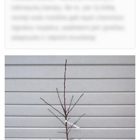
tolimiausių kampų. Be to, per šį tinklą
senieji sodo medžiai gali siųsti cheminius
signalus naujokui, padėdami jam greičiau
adaptuotis ir stiprinti imunitetą!