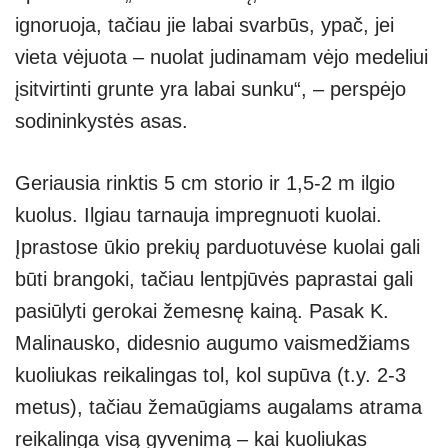
ignoruoja, tačiau jie labai svarbūs, ypač, jei
vieta vėjuota – nuolat judinamam vėjo medeliui
įsitvirtinti grunte yra labai sunku“, – perspėjo
sodininkystės asas.
Geriausia rinktis 5 cm storio ir 1,5-2 m ilgio
kuolus. Ilgiau tarnauja impregnuoti kuolai.
Įprastose ūkio prekių parduotuvėse kuolai gali
būti brangoki, tačiau lentpjūvės paprastai gali
pasiūlyti gerokai žemesnę kainą. Pasak K.
Malinausko, didesnio augumo vaismedžiams
kuoliukas reikalingas tol, kol supūva (t.y. 2-3
metus), tačiau žemaūgiams augalams atrama
reikalinga visą gyvenimą – kai kuoliukas