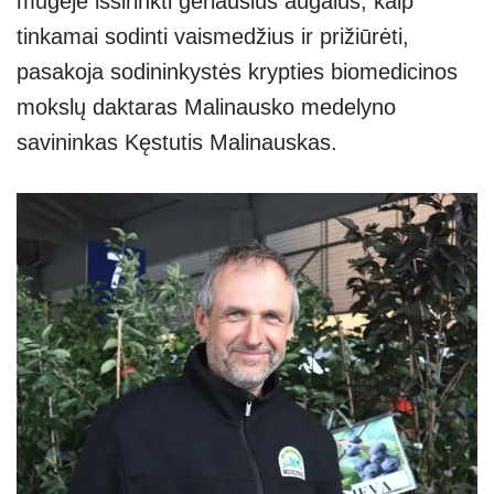
mugėje išsirinkti geriausius augalus, kaip
s
e
gr
e
e
tinkamai sodinti vaismedžius ir prižiūrėti,
A
a
n
pasakoja sodininkystės krypties biomedicinos
p
m
g
mokslų daktaras Malinausko medelyno
p
er
savininkas Kęstutis Malinauskas.