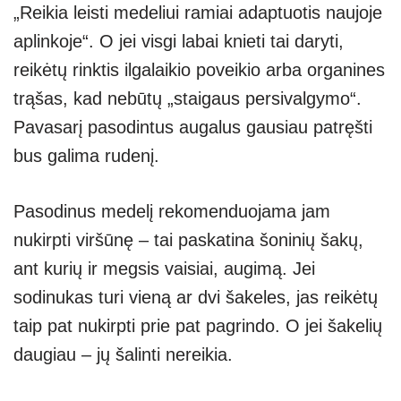
„Reikia leisti medeliui ramiai adaptuotis naujoje
aplinkoje“. O jei visgi labai knieti tai daryti,
reikėtų rinktis ilgalaikio poveikio arba organines
trąšas, kad nebūtų „staigaus persivalgymo“.
Pavasarį pasodintus augalus gausiau patręšti
bus galima rudenį.
Pasodinus medelį rekomenduojama jam
nukirpti viršūnę – tai paskatina šoninių šakų,
ant kurių ir megsis vaisiai, augimą. Jei
sodinukas turi vieną ar dvi šakeles, jas reikėtų
taip pat nukirpti prie pat pagrindo. O jei šakelių
daugiau – jų šalinti nereikia.