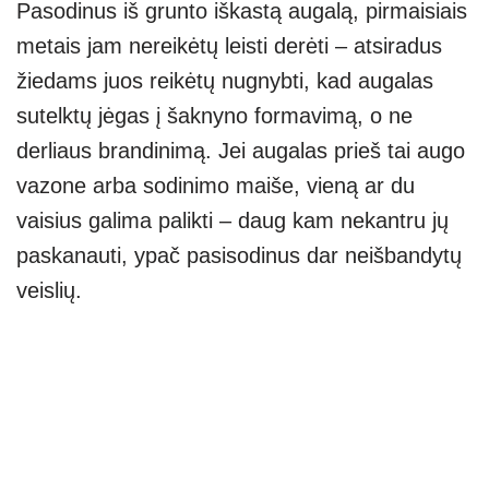
Pasodinus iš grunto iškastą augalą, pirmaisiais
metais jam nereikėtų leisti derėti – atsiradus
žiedams juos reikėtų nugnybti, kad augalas
sutelktų jėgas į šaknyno formavimą, o ne
derliaus brandinimą. Jei augalas prieš tai augo
vazone arba sodinimo maiše, vieną ar du
vaisius galima palikti – daug kam nekantru jų
paskanauti, ypač pasisodinus dar neišbandytų
veislių.