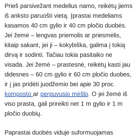
Prieš parsivežant medelius namo, reikėtų jiems
iš anksto paruošti vietą. Įprastai medeliams
kasamos 40 cm gylio ir 40 cm pločio duobės.
Jei žemė – lengvas priemolis ar priesmėlis,
kitaip sakant, jei ji – kokybiška, galima į tokią
dirvą ir sodinti. Tačiau tokia pasitaiko ne
visada. Jei žemė – prastesnė, reikėtų kasti jau
didesnes – 60 cm gylio ir 60 cm pločio duobes,
ir į jas pridėti juodžemio bei apie 30 proc.
komposto
ar
perpuvusio mėšlo
. O jei žemė iš
viso prasta, gali prireikti net 1 m gylio ir 1 m
pločio duobių.
Paprastai duobės viduje suformuojamas