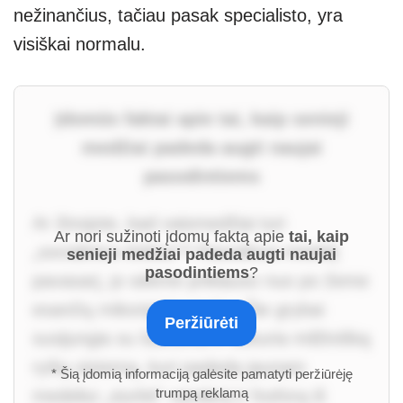
nežinančius, tačiau pasak specialisto, yra
visiškai normalu.
Įdomūs faktai apie tai, kaip senieji
medžiai padeda augti naujai
pasodintiems
Ar žinojote, kad vaismedžiai turi
Ar nori sužinoti įdomų faktą apie
tai, kaip
„socialinius tinklus“? Pasodinus medelį
senieji medžiai padeda augti naujai
pasodintiems
?
pavasarį, jo sėkmė priklauso nuo po žeme
esančių mikoriginių grybų. Šie grybai
Peržiūrėti
susijungia su šaknimis ir sukuria milžinišką
ryšių sistemą, kuri padeda jaunam
* Šią įdomią informaciją galėsite pamatyti peržiūrėję
trumpą reklamą
medeliui „siurbti“ vandenį ir fosforą iš