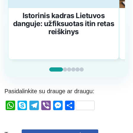
Istorinis kadras Lietuvos
V
danguje: užfiksuotas itin retas
da
reiškinys
v
Pasidalinkite su drauge ar draugu:
W
S
T
Vi
M
S
h
ky
el
b
e
h
at
p
e
er
ss
ar