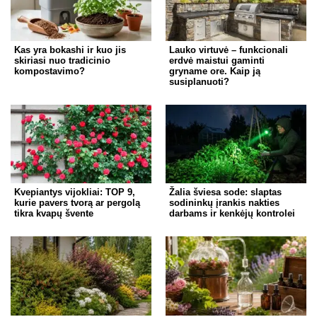
Kas yra bokashi ir kuo jis
Lauko virtuvė – funkcionali
skiriasi nuo tradicinio
erdvė maistui gaminti
kompostavimo?
gryname ore. Kaip ją
susiplanuoti?
Kvepiantys vijokliai: TOP 9,
Žalia šviesa sode: slaptas
kurie pavers tvorą ar pergolą
sodininkų įrankis nakties
tikra kvapų švente
darbams ir kenkėjų kontrolei