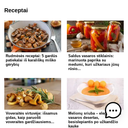
Receptai
Rudmėsės receptai: 5 gardūs
Saldus vasaros stiklainis:
patiekalai iš karališkų miško
marinuota paprika su
gėrybių
medumi, kuri užkariaus jūsų
rūsio...
Voveraitės virtuvėje: išsamus
Melionų sriuba – elegantiškas
gidas, kaip paruošti
vasaros desertas,
voveraites gardžiausiems...
besislepiantis po užkandžio
kauke