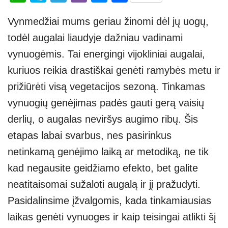
h
ky
el
b
e
h
Vynmedžiai mums geriau žinomi dėl jų uogų,
at
p
e
er
ss
ar
todėl augalai liaudyje dažniau vadinami
s
e
gr
e
e
vynuogėmis. Tai energingi vijokliniai augalai,
A
a
n
kuriuos reikia drastiškai genėti ramybės metu ir
p
m
g
prižiūrėti visą vegetacijos sezoną. Tinkamas
p
er
vynuogių genėjimas padės gauti gerą vaisių
derlių, o augalas neviršys augimo ribų. Šis
etapas labai svarbus, nes pasirinkus
netinkamą genėjimo laiką ar metodiką, ne tik
kad negausite geidžiamo efekto, bet galite
neatitaisomai sužaloti augalą ir jį pražudyti.
Pasidalinsime įžvalgomis, kada tinkamiausias
laikas genėti vynuoges ir kaip teisingai atlikti šį