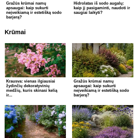
Gražūs krūmai namų
Hidrolatas iš sodo augalų:
apsaugai: kaip sukurti
kaip jį pasigaminti, naudoti ir
neįveikiamą ir estetišką sodo
saugiai laikyti?
barjerą?
Krūmai
Krausva: vienas ilgiausiai
Gražūs krūmai namų
žydinčių dekoratyvinių
apsaugai: kaip sukurti
medžių, kuris skinasi kelią
neįveikiamą ir estetišką sodo
ir...
barjerą?