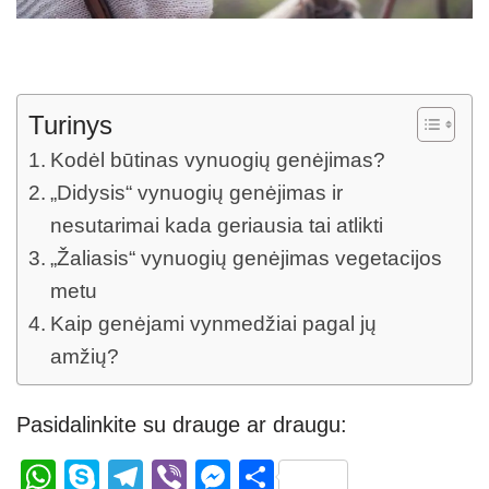
Turinys
Kodėl būtinas vynuogių genėjimas?
„Didysis“ vynuogių genėjimas ir
nesutarimai kada geriausia tai atlikti
„Žaliasis“ vynuogių genėjimas vegetacijos
metu
Kaip genėjami vynmedžiai pagal jų
amžių?
Pasidalinkite su drauge ar draugu:
W
S
T
Vi
M
S