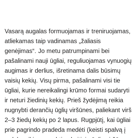
Vasarą augalas formuojamas ir treniruojamas,
atliekamas taip vadinamas „žaliasis
genėjimas“. Jo metu patrumpinami bei
pašalinami nauji ūgliai, reguliuojamas vynuogių
augimas ir derlius, išretinama dalis būsimų
vaisių kekių. Visų pirma, pašalinami visi tie
ūgliai, kurie nereikalingi krūmo formai sudaryti
ir neturi žiedinių kekių. Prieš žydėjimą reikia
nugnybti derančių ūglių viršūnes, paliekant virš
2–3 žiedų kekių po 2 lapus. Rugpjūtį, kai ūgliai
prie pagrindo pradeda medėti (keisti spalvą į