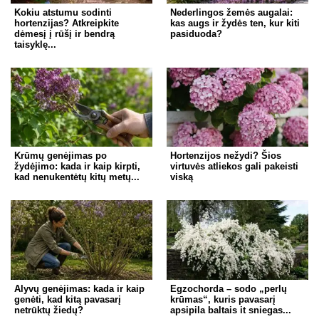
Kokiu atstumu sodinti
Nederlingos žemės augalai:
hortenzijas? Atkreipkite
kas augs ir žydės ten, kur kiti
dėmesį į rūšį ir bendrą
pasiduoda?
taisyklę...
Krūmų genėjimas po
Hortenzijos nežydi? Šios
žydėjimo: kada ir kaip kirpti,
virtuvės atliekos gali pakeisti
kad nenukentėtų kitų metų...
viską
Alyvų genėjimas: kada ir kaip
Egzochorda – sodo „perlų
genėti, kad kitą pavasarį
krūmas“, kuris pavasarį
netrūktų žiedų?
apsipila baltais it sniegas...