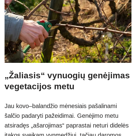
„Žaliasis“ vynuogių genėjimas
vegetacijos metu
Jau kovo–balandžio mėnesiais pašalinami
šalčio padaryti pažeidimai. Genėjimo metu
atsiradęs „ašarojimas“ paprastai neturi didelės
įtakos sveikam vynmedžiui, tačiau daromos