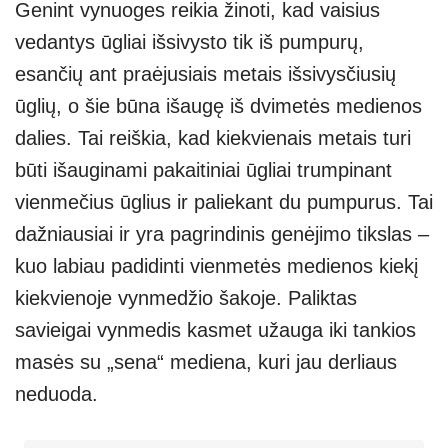
Genint vynuoges reikia žinoti, kad vaisius
vedantys ūgliai išsivysto tik iš pumpurų,
esančių ant praėjusiais metais išsivysčiusių
ūglių, o šie būna išaugę iš dvimetės medienos
dalies. Tai reiškia, kad kiekvienais metais turi
būti išauginami pakaitiniai ūgliai trumpinant
vienmečius ūglius ir paliekant du pumpurus. Tai
dažniausiai ir yra pagrindinis genėjimo tikslas –
kuo labiau padidinti vienmetės medienos kiekį
kiekvienoje vynmedžio šakoje. Paliktas
savieigai vynmedis kasmet užauga iki tankios
masės su „sena“ mediena, kuri jau derliaus
neduoda.