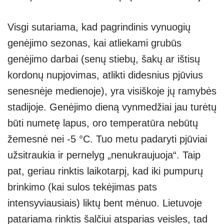
Visgi sutariama, kad pagrindinis vynuogių
genėjimo sezonas, kai atliekami grubūs
genėjimo darbai (senų stiebų, šakų ar ištisų
kordonų nupjovimas, atlikti didesnius pjūvius
senesnėje medienoje), yra visiškoje jų ramybės
stadijoje. Genėjimo dieną vynmedžiai jau turėtų
būti numetę lapus, oro temperatūra nebūtų
žemesnė nei -5 °C. Tuo metu padaryti pjūviai
užsitraukia ir pernelyg „nenukraujuoja“. Taip
pat, geriau rinktis laikotarpį, kad iki pumpurų
brinkimo (kai sulos tekėjimas pats
intensyviausiais) liktų bent mėnuo. Lietuvoje
patariama rinktis šalčiui atsparias veisles, tad