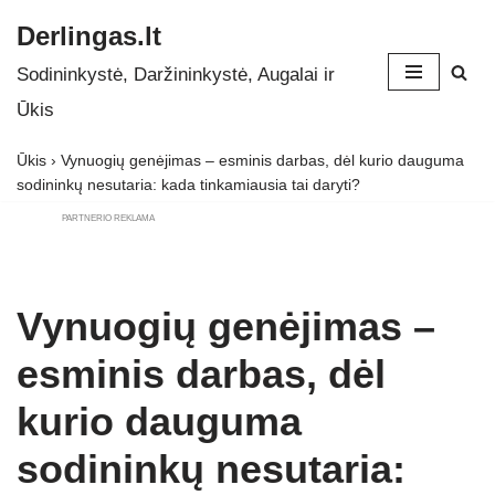
Derlingas.lt
Skip
Sodininkystė, Daržininkystė, Augalai ir
to
Ūkis
content
Ūkis
›
Vynuogių genėjimas – esminis darbas, dėl kurio dauguma
sodininkų nesutaria: kada tinkamiausia tai daryti?
PARTNERIO REKLAMA
Vynuogių genėjimas –
esminis darbas, dėl
kurio dauguma
sodininkų nesutaria: