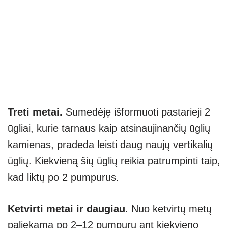
Treti metai.
Sumedėję išformuoti pastarieji 2
ūgliai, kurie tarnaus kaip atsinaujinančių ūglių
kamienas, pradeda leisti daug naujų vertikalių
ūglių. Kiekvieną šių ūglių reikia patrumpinti taip,
kad liktų po 2 pumpurus.
Ketvirti metai ir daugiau
. Nuo ketvirtų metų
paliekama po 2–12 pumpurų ant kiekvieno