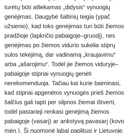
turėtų būti atliekamas „didysis“ vynuogių
genėjimas. Daugybė šaltinių teigia (ypač
užsienio), kad toks genėjimas turi būti žiemos
pradžioje (lapkričio pabaigoje–gruodį), nes
genėjimas po žiemos vidurio sukelia stiprų
sulos tekėjimą, dar vadinamą „kraujavimu“
arba „ašarojimu“. Todėl jie žiemos viduryje–
pabaigoje stipriai vynuogių genėti
nerekomenduoja. Tačiau kai kurie baiminasi,
kad stipriai apgenėtos vynuogės prieš žiemos
šalčius gali tapti per silpnos žiemai ištverti,
todėl pastarieji renkasi genėjimą žiemos
pabaigoje (vasarį) ar ankstyvą pavasarį (kovo
mėn.). Ši nuomonė labai paplitusi ir Lietuvoje.