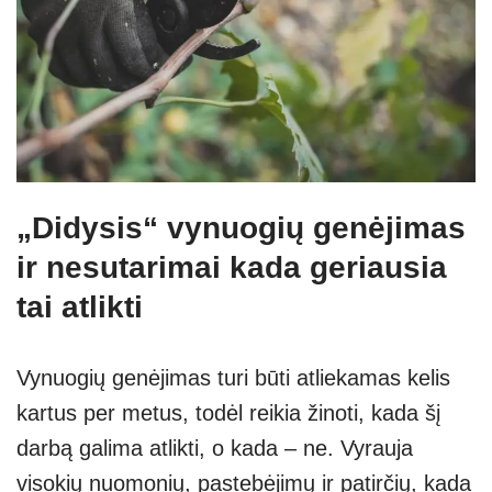
„Didysis“ vynuogių genėjimas
ir nesutarimai kada geriausia
tai atlikti
Vynuogių genėjimas turi būti atliekamas kelis
kartus per metus, todėl reikia žinoti, kada šį
darbą galima atlikti, o kada – ne. Vyrauja
visokių nuomonių, pastebėjimų ir patirčių, kada