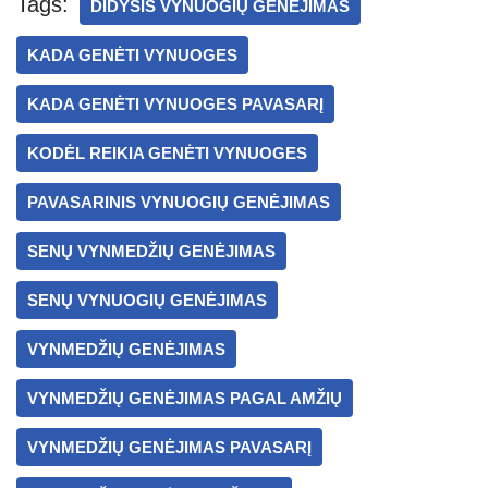
s
e
gr
e
e
Tags:
DIDYSIS VYNUOGIŲ GENĖJIMAS
A
a
n
KADA GENĖTI VYNUOGES
p
m
g
p
er
KADA GENĖTI VYNUOGES PAVASARĮ
KODĖL REIKIA GENĖTI VYNUOGES
PAVASARINIS VYNUOGIŲ GENĖJIMAS
SENŲ VYNMEDŽIŲ GENĖJIMAS
SENŲ VYNUOGIŲ GENĖJIMAS
VYNMEDŽIŲ GENĖJIMAS
VYNMEDŽIŲ GENĖJIMAS PAGAL AMŽIŲ
VYNMEDŽIŲ GENĖJIMAS PAVASARĮ