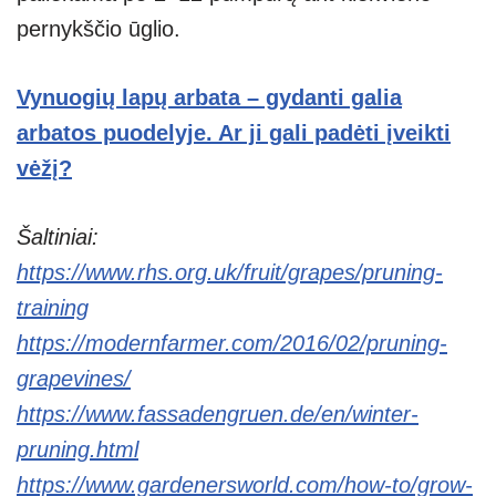
pernykščio ūglio.
Vynuogių lapų arbata – gydanti galia
arbatos puodelyje. Ar ji gali padėti įveikti
vėžį?
Šaltiniai:
https://www.rhs.org.uk/fruit/grapes/pruning-
training
https://modernfarmer.com/2016/02/pruning-
grapevines/
https://www.fassadengruen.de/en/winter-
pruning.html
https://www.gardenersworld.com/how-to/grow-