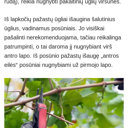
rudą), reikia nugnybti pakaitinių ūglių viršūnes.
Iš lapkočių pažastų ūgliai išaugina šalutinius
ūglius, vadinamus posūniais. Jo visiškai
pašalinti nerekomenduojama, tačiau reikalinga
patrumpinti, o tai daroma jį nugnybiant virš
antro lapo. Iš posūnio pažastų išaugę „antros
eilės“ posūniai nugnybiami už pirmojo lapo.