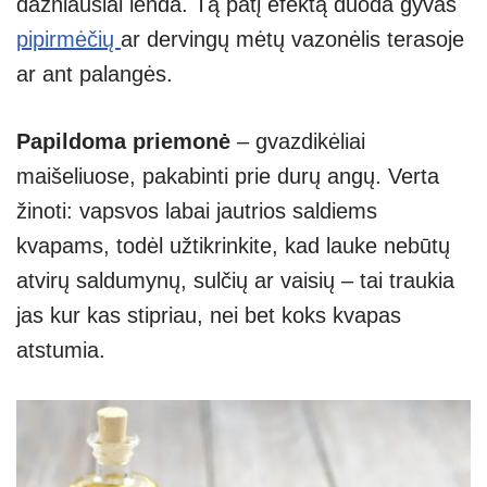
dažniausiai lenda. Tą patį efektą duoda gyvas
pipirmėčių
ar dervingų mėtų vazonėlis terasoje
ar ant palangės.
Papildoma priemonė
– gvazdikėliai
maišeliuose, pakabinti prie durų angų. Verta
žinoti: vapsvos labai jautrios saldiems
kvapams, todėl užtikrinkite, kad lauke nebūtų
atvirų saldumynų, sulčių ar vaisių – tai traukia
jas kur kas stipriau, nei bet koks kvapas
atstumia.