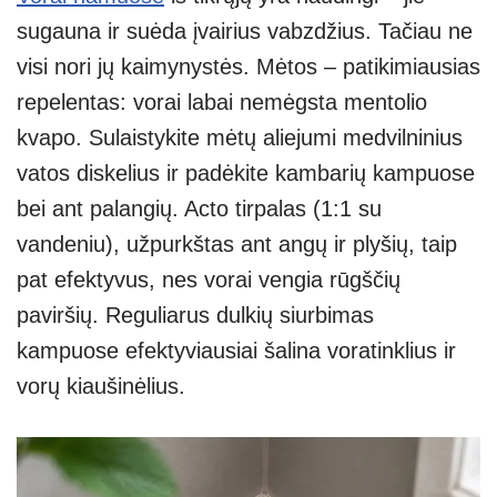
sugauna ir suėda įvairius vabzdžius. Tačiau ne
visi nori jų kaimynystės. Mėtos – patikimiausias
repelentas: vorai labai nemėgsta mentolio
kvapo. Sulaistykite mėtų aliejumi medvilninius
vatos diskelius ir padėkite kambarių kampuose
bei ant palangių. Acto tirpalas (1:1 su
vandeniu), užpurkštas ant angų ir plyšių, taip
pat efektyvus, nes vorai vengia rūgščių
paviršių. Reguliarus dulkių siurbimas
kampuose efektyviausiai šalina voratinklius ir
vorų kiaušinėlius.