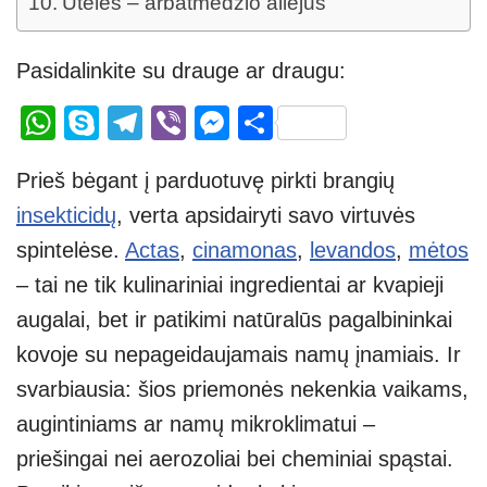
Utėlės – arbatmedžio aliejus
Pasidalinkite su drauge ar draugu:
W
S
T
Vi
M
S
h
ky
el
b
e
h
Prieš bėgant į parduotuvę pirkti brangių
at
p
e
er
ss
ar
insekticidų
, verta apsidairyti savo virtuvės
s
e
gr
e
e
spintelėse.
Actas
,
cinamonas
,
levandos
,
mėtos
A
a
n
– tai ne tik kulinariniai ingredientai ar kvapieji
p
m
g
augalai, bet ir patikimi natūralūs pagalbininkai
p
er
kovoje su nepageidaujamais namų įnamiais. Ir
svarbiausia: šios priemonės nekenkia vaikams,
augintiniams ar namų mikroklimatui –
priešingai nei aerozoliai bei cheminiai spąstai.