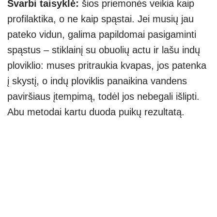
Svarbi taisyklė:
šios priemonės veikia kaip
profilaktika, o ne kaip spąstai. Jei musių jau
pateko vidun, galima papildomai pasigaminti
spąstus – stiklainį su obuolių actu ir lašu indų
ploviklio: muses pritraukia kvapas, jos patenka
į skystį, o indų ploviklis panaikina vandens
paviršiaus įtempimą, todėl jos nebegali išlipti.
Abu metodai kartu duoda puikų rezultatą.