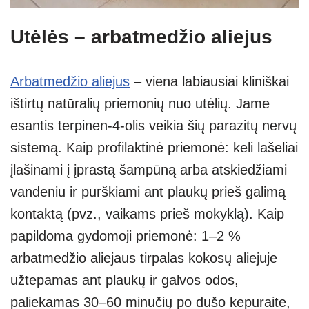
Utėlės – arbatmedžio aliejus
Arbatmedžio aliejus
– viena labiausiai kliniškai
ištirtų natūralių priemonių nuo utėlių. Jame
esantis terpinen-4-olis veikia šių parazitų nervų
sistemą. Kaip profilaktinė priemonė: keli lašeliai
įlašinami į įprastą šampūną arba atskiedžiami
vandeniu ir purškiami ant plaukų prieš galimą
kontaktą (pvz., vaikams prieš mokyklą). Kaip
papildoma gydomoji priemonė: 1–2 %
arbatmedžio aliejaus tirpalas kokosų aliejuje
užtepamas ant plaukų ir galvos odos,
paliekamas 30–60 minučių po dušo kepuraite,