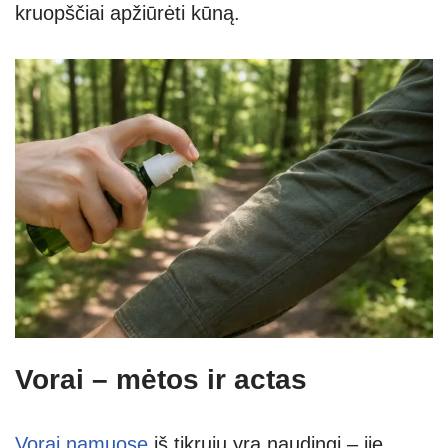
kruopščiai apžiūrėti kūną.
Vorai – mėtos ir actas
Vorai namuose
iš tikrųjų yra naudingi – jie