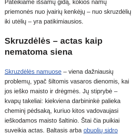
Pateikiame išsamų gidą, kokios namų
priemonės nuo įvairių kenkėjų – nuo skruzdėlių
iki utėlių – yra patikimiausios.
Skruzdėlės – actas kaip
nematoma siena
Skruzdėlės namuose
– viena dažniausių
problemų, ypač šiltomis vasaros dienomis, kai
jos ieško maisto ir drėgmės. Jų stiprybė –
kvapų takeliai: kiekviena darbininkė palieka
cheminį pėdsaką, kuriuo kitos vadovaujasi
ieškodamos maisto šaltinio. Štai čia puikiai
suveikia actas. Baltasis arba
obuolių sidro