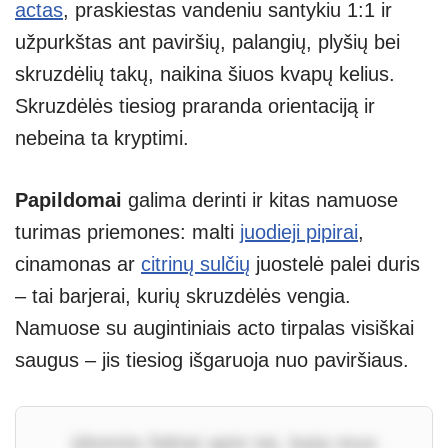
actas
, praskiestas vandeniu santykiu 1:1 ir
užpurkštas ant paviršių, palangių, plyšių bei
skruzdėlių takų, naikina šiuos kvapų kelius.
Skruzdėlės tiesiog praranda orientaciją ir
nebeina ta kryptimi.
Papildomai
galima derinti ir kitas namuose
turimas priemones: malti
juodieji pipirai
,
cinamonas ar
citrinų sulčių
juostelė palei duris
– tai barjerai, kurių skruzdėlės vengia.
Namuose su augintiniais acto tirpalas visiškai
saugus – jis tiesiog išgaruoja nuo paviršiaus.
Įdomūs faktai apie tai, kaip mus