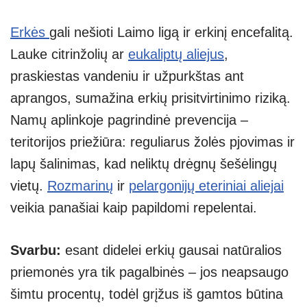
Erkės
gali nešioti Laimo ligą ir erkinį encefalitą.
Lauke citrinžolių ar
eukaliptų aliejus
,
praskiestas vandeniu ir užpurkštas ant
aprangos, sumažina erkių prisitvirtinimo riziką.
Namų aplinkoje pagrindinė prevencija –
teritorijos priežiūra: reguliarus žolės pjovimas ir
lapų šalinimas, kad neliktų drėgnų šešėlingų
vietų.
Rozmarinų
ir
pelargonijų eteriniai aliejai
veikia panašiai kaip papildomi repelentai.
Svarbu:
esant didelei erkių gausai natūralios
priemonės yra tik pagalbinės – jos neapsaugo
šimtu procentų, todėl grįžus iš gamtos būtina