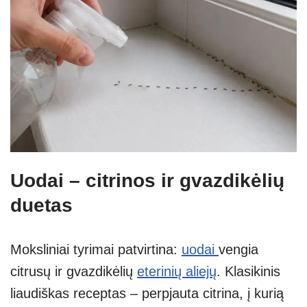
Uodai – citrinos ir gvazdikėlių
duetas
Moksliniai tyrimai patvirtina:
uodai
vengia
citrusų ir gvazdikėlių
eterinių aliejų
. Klasikinis
liaudiškas receptas – perpjauta citrina, į kurią