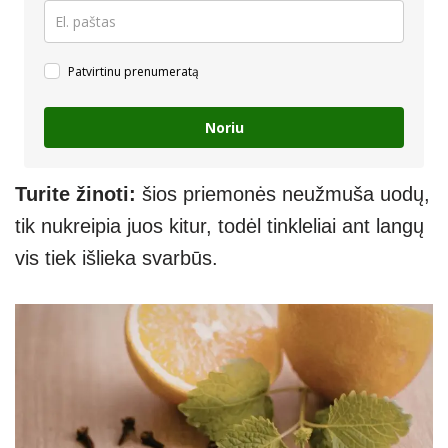
Patvirtinu prenumeratą
Noriu
Turite žinoti:
šios priemonės neužmuša uodų,
tik nukreipia juos kitur, todėl tinkleliai ant langų
vis tiek išlieka svarbūs.