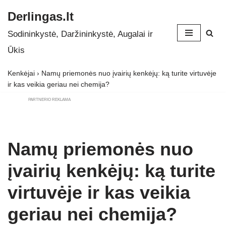
Derlingas.lt
Skip
Sodininkystė, Daržininkystė, Augalai ir
to
Ūkis
content
Kenkėjai
›
Namų priemonės nuo įvairių kenkėjų: ką turite virtuvėje
ir kas veikia geriau nei chemija?
PARTNERIO REKLAMA
Namų priemonės nuo
įvairių kenkėjų: ką turite
virtuvėje ir kas veikia
geriau nei chemija?