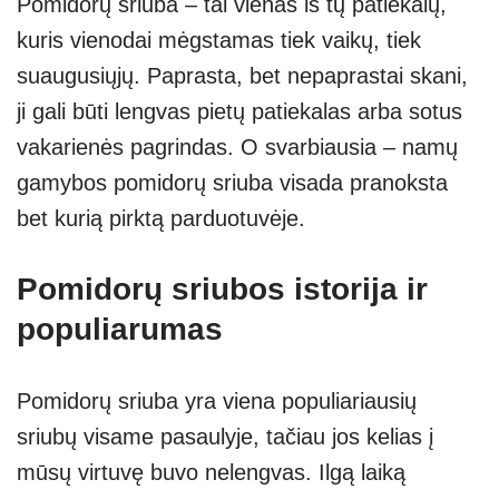
Pomidorų sriuba – tai vienas iš tų patiekalų,
at
p
e
er
ss
ar
kuris vienodai mėgstamas tiek vaikų, tiek
s
e
gr
e
e
suaugusiųjų. Paprasta, bet nepaprastai skani,
A
a
n
ji gali būti lengvas pietų patiekalas arba sotus
p
m
g
vakarienės pagrindas. O svarbiausia – namų
p
er
gamybos pomidorų sriuba visada pranoksta
bet kurią pirktą parduotuvėje.
Pomidorų sriubos istorija ir
populiarumas
Pomidorų sriuba yra viena populiariausių
sriubų visame pasaulyje, tačiau jos kelias į
mūsų virtuvę buvo nelengvas. Ilgą laiką