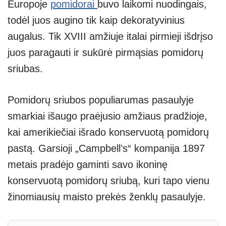
Europoje
pomidorai
buvo laikomi nuodingais,
todėl juos augino tik kaip dekoratyvinius
augalus. Tik XVIII amžiuje italai pirmieji išdrįso
juos paragauti ir sukūrė pirmąsias pomidorų
sriubas.
Pomidorų sriubos populiarumas pasaulyje
smarkiai išaugo praėjusio amžiaus pradžioje,
kai amerikiečiai išrado konservuotą pomidorų
pastą. Garsioji „Campbell’s“ kompanija 1897
metais pradėjo gaminti savo ikoninę
konservuotą pomidorų sriubą, kuri tapo vienu
žinomiausių maisto prekės ženklų pasaulyje.