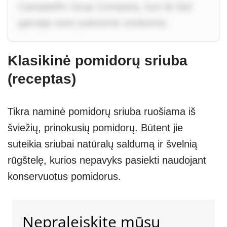
Campbell's Soup Company, kuri iki šiol
garsėja savo įvairiomis sriubomis.
Klasikinė pomidorų sriuba
(receptas)
Tikra naminė pomidorų sriuba ruošiama iš
šviežių, prinokusių pomidorų. Būtent jie
suteikia sriubai natūralų saldumą ir švelnią
rūgštelę, kurios nepavyks pasiekti naudojant
konservuotus pomidorus.
Nepraleiskite mūsų