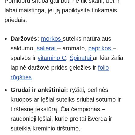
Pomidorų sriuba gali būti ne tik skani, bet ir
labai maistinga, jei ją papildysite tinkamais
priedais.
Daržovės:
morkos
suteiks natūralaus
saldumo,
salierai
– aromato,
paprikos
–
spalvos ir
vitamino C
.
Špinatai
ar kita žalia
lapinė daržovė pridės geležies ir
folio
rūgšties
.
Grūdai ir ankštiniai:
ryžiai, perlinės
kruopos ar lęšiai suteiks sriubai sotumo ir
tirštesnę tekstūrą. Čia čempionas –
raudonieji lęšiai, kurie greitai išverda ir
suteikia kreminio tirštumo.