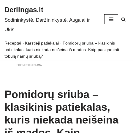
Derlingas.lt
Skip
Sodininkystė, Daržininkystė, Augalai ir
to
Ūkis
content
Receptai
›
Karštieji patiekalai
›
Pomidorų sriuba – klasikinis
patiekalas, kuris niekada neišeina iš mados. Kaip pasigaminti
tobulą namų sriubą?
PARTNERIO REKLAMA
Pomidorų sriuba –
klasikinis patiekalas,
kuris niekada neišeina
iš mados. Kaip