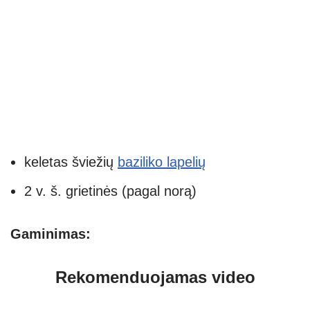
keletas šviežių
baziliko lapelių
2 v. š. grietinės (pagal norą)
Gaminimas:
Rekomenduojamas video