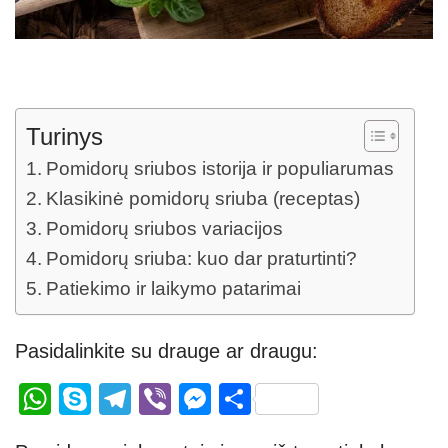
Turinys
Pomidorų sriubos istorija ir populiarumas
Klasikinė pomidorų sriuba (receptas)
Pomidorų sriubos variacijos
Pomidorų sriuba: kuo dar praturtinti?
Patiekimo ir laikymo patarimai
Pasidalinkite su drauge ar draugu:
W
S
T
Vi
M
S
h
ky
el
b
e
h