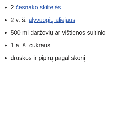
2
česnako skiltelės
2 v. š.
alyvuogių aliejaus
500 ml daržovių ar vištienos sultinio
1 a. š. cukraus
druskos ir pipirų pagal skonį