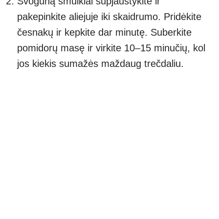
Svogūną smulkiai supjaustykite ir
pakepinkite aliejuje iki skaidrumo. Pridėkite
česnakų ir kepkite dar minutę. Suberkite
pomidorų masę ir virkite 10–15 minučių, kol
jos kiekis sumažės maždaug trečdaliu.