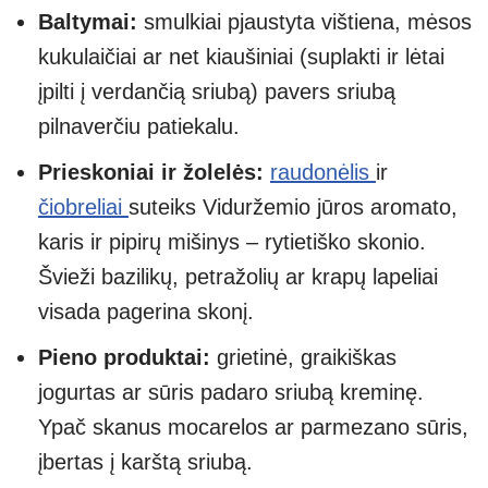
Baltymai:
smulkiai pjaustyta vištiena, mėsos
kukulaičiai ar net kiaušiniai (suplakti ir lėtai
įpilti į verdančią sriubą) pavers sriubą
pilnaverčiu patiekalu.
Prieskoniai ir žolelės:
raudonėlis
ir
čiobreliai
suteiks Viduržemio jūros aromato,
karis ir pipirų mišinys – rytietiško skonio.
Švieži bazilikų, petražolių ar krapų lapeliai
visada pagerina skonį.
Pieno produktai:
grietinė, graikiškas
jogurtas ar sūris padaro sriubą kreminę.
Ypač skanus mocarelos ar parmezano sūris,
įbertas į karštą sriubą.