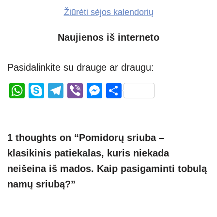
Žiūrėti sėjos kalendorių
Naujienos iš interneto
Pasidalinkite su drauge ar draugu:
W
S
T
Vi
M
S
h
ky
el
b
e
h
at
p
e
er
ss
ar
s
e
gr
e
e
1 thoughts on “Pomidorų sriuba –
A
a
n
klasikinis patiekalas, kuris niekada
p
m
g
neišeina iš mados. Kaip pasigaminti tobulą
p
er
namų sriubą?”