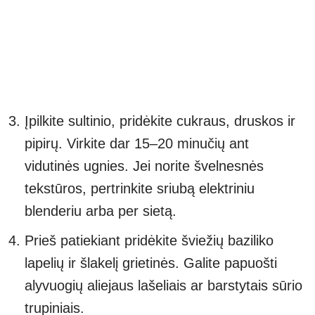
Įpilkite sultinio, pridėkite cukraus, druskos ir
pipirų. Virkite dar 15–20 minučių ant
vidutinės ugnies. Jei norite švelnesnės
tekstūros, pertrinkite sriubą elektriniu
blenderiu arba per sietą.
Prieš patiekiant pridėkite šviežių baziliko
lapelių ir šlakelį grietinės. Galite papuošti
alyvuogių aliejaus lašeliais ar barstytais sūrio
trupiniais.