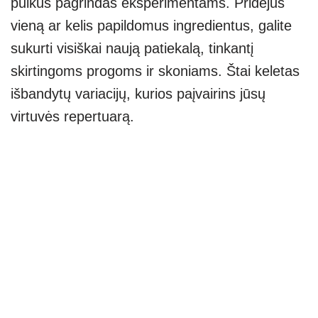
puikus pagrindas eksperimentams. Pridėjus
vieną ar kelis papildomus ingredientus, galite
sukurti visiškai naują patiekalą, tinkantį
skirtingoms progoms ir skoniams. Štai keletas
išbandytų variacijų, kurios paįvairins jūsų
virtuvės repertuarą.