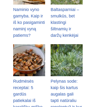
Naminio vyno
Baltasparniai –
gamyba. Kaip ir
smulkūs, bet
iš ko pasigaminti
klastingi
naminį vyną
šiltnamių ir
patiems?
daržų kenkėjai
Rudmėsės
Pelynas sode:
receptai: 5
kaip šis kartus
gardūs
augalas gali
patiekalai iš
tapti natūraliu