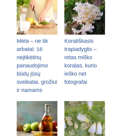
Mėta – ne tik
Korališkasis
arbatai: 16
trapiadyglis –
neįtikėtinų
retas miško
panaudojimo
koralas, kurio
būdų jūsų
ieško net
sveikatai, grožiui
fotografai
ir namams