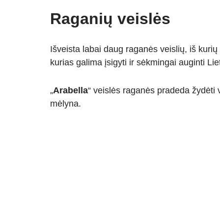
Raganių veislės
Išveista labai daug raganės veislių, iš kuri
kurias galima įsigyti ir sėkmingai auginti Lie
„
Arabella
“ veislės raganės pradeda žydėti v
mėlyna.