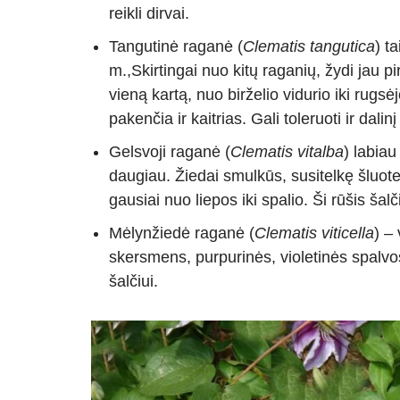
reikli dirvai.
Tangutinė raganė (
Clematis tangutica
) t
m.,Skirtingai nuo kitų raganių, žydi jau p
vieną kartą, nuo birželio vidurio iki rugsė
pakenčia ir kaitrias. Gali toleruoti ir dalin
Gelsvoji raganė (
Clematis vitalba
) labia
daugiau. Žiedai smulkūs, susitelkę šluot
gausiai nuo liepos iki spalio. Ši rūšis šalč
Mėlynžiedė raganė (
Clematis viticella
) –
skersmens, purpurinės, violetinės spalvos.
šalčiui.