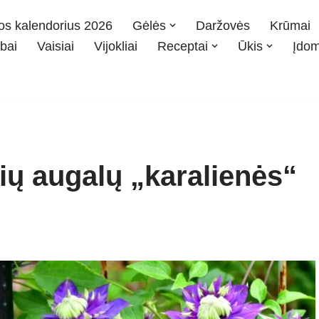
os kalendorius 2026
Gėlės
Daržovės
Krūmai
bai
Vaisiai
Vijokliai
Receptai
Ūkis
Įdo
ių augalų „karalienės“