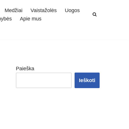
Medžiai
Vaistažolės
Uogos
mybės
Apie mus
Paieška
Ieškoti