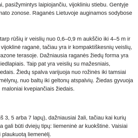
 pasižymintys laipiojančiu, vijokliniu stiebu. Gentyje
o klimato zonose. Raganės Lietuvoje auginamos sodybose
rp rūšių ir veislių nuo 0,6–0,9 m aukščio iki 4–5 m ir
vijoklinė raganė, tačiau yra ir kompaktiškesnių veislių,
vazone terasoje. Dažniausia raganės žiedų forma yra
dlapiais. Taip pat yra veislių su mažesniais,
iedais. Žiedų spalva varijuoja nuo rožinės iki tamsiai
i mėlynų, nuo baltų iki geltonų atspalvių. Žiedas gyvuoja
 maloniai kvepiančiais žiedais.
š 3, 5 arba 7 lapų), dažniausiai žali, tačiau kai kurių
ma gali būti dviejų tipų: liemeninė ar kuokštinė. Vaisiai
i plaukuotą liemenėlį.