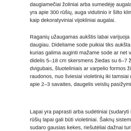
at
p
e
er
ss
ar
daugiamečiai žoliniai arba sumedėję augalai,
s
e
gr
e
e
yra apie 300 rūšių, auga vidutinio ir šilt
A
a
n
kaip dekoratyviniai vijokliniai augalai.
p
m
g
p
er
Raganių užaugamas aukštis labai varijuoja ta
daugiau. Dideliame sode puikiai tiks aukšta 
kurias galima auginti mažame sode ar net 
didelis 5–18 cm skersmens žiedas su 6–7 žie
dvigubais, šluoteliniais ar varpelio formos ž
raudonos, nuo šviesiai violetinių iki tamsia
apie 2–3 savaites, daugelis veislių pasižymi
Lapai yra paprasti arba sudėtiniai (sudaryti i
rūšių lapai gali būti violetiniai. Šaknų siste
sudaro gausias kekes, riešutėliai dažnai tur