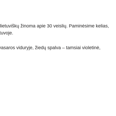
ų lietuviškų žinoma apie 30 veislių. Paminėsime kelias,
tuvoje.
asaros viduryje, žiedų spalva – tamsiai violetinė,