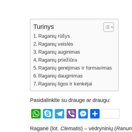
Turinys
Raganių rūšys
Raganių veislės
Raganių auginimas
Raganių priežiūra
Raganių genėjimas ir formavimas
Raganių dauginimas
Raganių ligos ir kenkėjai
Pasidalinkite su drauge ar draugu:
W
S
T
Vi
M
S
h
ky
el
b
e
h
Raganė (lot.
Clematis
) – vėdryninių (
Ranun