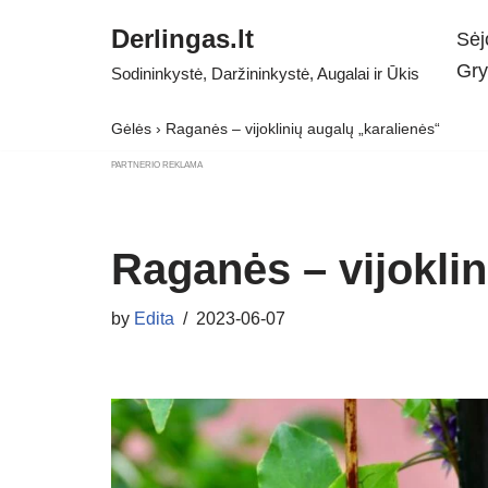
Derlingas.lt
Sėj
Skip
Gry
Sodininkystė, Daržininkystė, Augalai ir Ūkis
to
content
Gėlės
›
Raganės – vijoklinių augalų „karalienės“
PARTNERIO REKLAMA
Raganės – vijoklin
by
Edita
2023-06-07