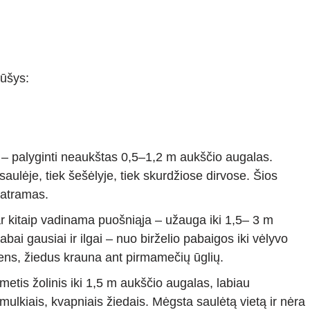
rūšys:
 – palyginti neaukštas 0,5–1,2 m aukščio augalas.
 saulėje, tiek šešėlyje, tiek skurdžiose dirvose. Šios
 atramas.
ar kitaip vadinama puošniąja – užauga iki 1,5– 3 m
labai gausiai ir ilgai – nuo birželio pabaigos iki vėlyvo
ens, žiedus krauna ant pirmamečių ūglių.
metis žolinis iki 1,5 m aukščio augalas, labiau
mulkiais, kvapniais žiedais. Mėgsta saulėtą vietą ir nėra