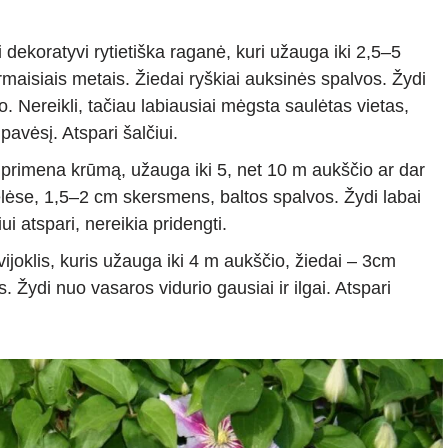
ai dekoratyvi rytietiška raganė, kuri užauga iki 2,5–5
irmaisiais metais. Žiedai ryškiai auksinės spalvos. Žydi
jo. Nereikli, tačiau labiausiai mėgsta saulėtas vietas,
į pavėsį. Atspari šalčiui.
u primena krūmą, užauga iki 5, net 10 m aukščio ar dar
elėse, 1,5–2 cm skersmens, baltos spalvos. Žydi labai
iui atspari, nereikia pridengti.
 vijoklis, kuris užauga iki 4 m aukščio, žiedai – 3cm
 Žydi nuo vasaros vidurio gausiai ir ilgai. Atspari