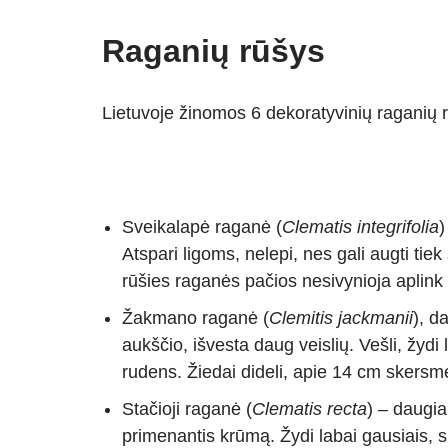
Raganių rūšys
Lietuvoje žinomos 6 dekoratyvinių raganių 
Sveikalapė raganė (
Clematis integrifolia
)
Atspari ligoms, nelepi, nes gali augti tiek
rūšies raganės pačios nesivynioja aplink
Žakmano raganė (
Clemitis jackmanii
), d
aukščio, išvesta daug veislių. Vešli, žydi 
rudens. Žiedai dideli, apie 14 cm skersm
Stačioji raganė (
Clematis recta
) – daugia
primenantis krūmą. Žydi labai gausiais, s