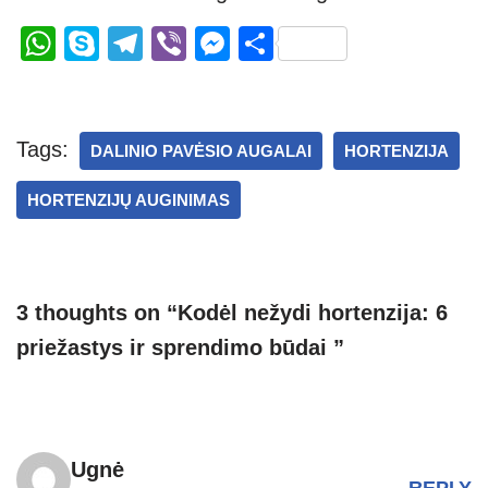
W
S
T
Vi
M
S
h
ky
el
b
e
h
at
p
e
er
ss
ar
s
e
gr
e
e
Tags:
DALINIO PAVĖSIO AUGALAI
HORTENZIJA
A
a
n
HORTENZIJŲ AUGINIMAS
p
m
g
p
er
3 thoughts on “Kodėl nežydi hortenzija: 6
priežastys ir sprendimo būdai ”
Ugnė
REPLY