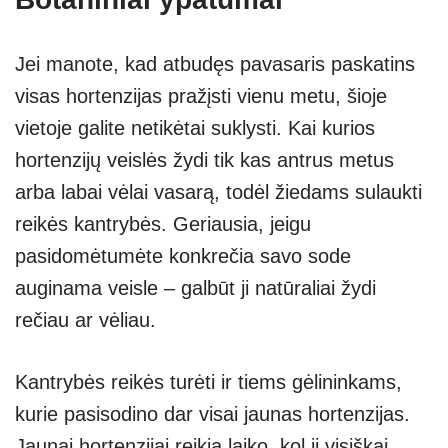
Jei manote, kad atbudęs pavasaris paskatins
visas hortenzijas pražįsti vienu metu, šioje
vietoje galite netikėtai suklysti. Kai kurios
hortenzijų veislės žydi tik kas antrus metus
arba labai vėlai vasarą, todėl žiedams sulaukti
reikės kantrybės. Geriausia, jeigu
pasidomėtumėte konkrečia savo sode
auginama veisle – galbūt ji natūraliai žydi
rečiau ar vėliau.
Kantrybės reikės turėti ir tiems gėlininkams,
kurie pasisodino dar visai jaunas hortenzijas.
Jaunai hortenzijai reikia laiko, kol ji visiškai