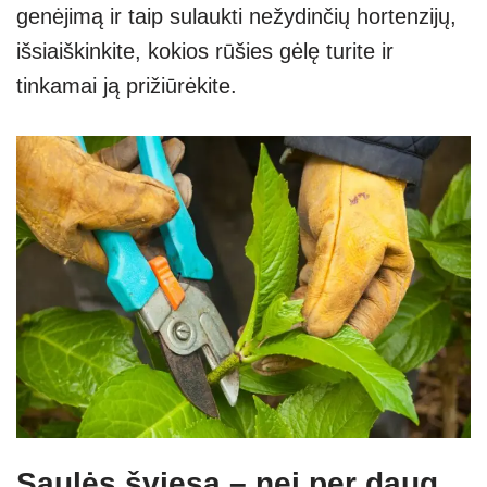
genėjimą ir taip sulaukti nežydinčių hortenzijų,
išsiaiškinkite, kokios rūšies gėlę turite ir
tinkamai ją prižiūrėkite.
Saulės šviesa – nei per daug,