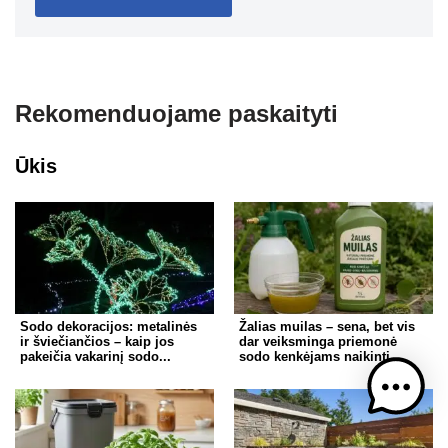
Rekomenduojame paskaityti
Ūkis
Sodo dekoracijos: metalinės
Žalias muilas – sena, bet vis
ir šviečiančios – kaip jos
dar veiksminga priemonė
pakeičia vakarinį sodo...
sodo kenkėjams naikinti