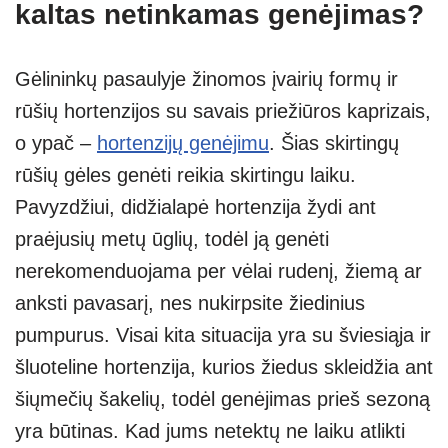
kaltas netinkamas genėjimas?
Gėlininkų pasaulyje žinomos įvairių formų ir
rūšių hortenzijos su savais priežiūros kaprizais,
o ypač –
hortenzijų genėjimu
. Šias skirtingų
rūšių gėles genėti reikia skirtingu laiku.
Pavyzdžiui, didžialapė hortenzija žydi ant
praėjusių metų ūglių, todėl ją genėti
nerekomenduojama per vėlai rudenį, žiemą ar
anksti pavasarį, nes nukirpsite žiedinius
pumpurus. Visai kita situacija yra su šviesiąja ir
šluoteline hortenzija, kurios žiedus skleidžia ant
šiųmečių šakelių, todėl genėjimas prieš sezoną
yra būtinas. Kad jums netektų ne laiku atlikti