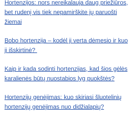
Hortenzijos: nors nereikalauja daug priežiūros,
bet rudenį vis tiek nepamirškite jų paruošti
žiemai
Bobo hortenzija – kodėl ji verta dėmesio ir kuo
ji išskirtinė?
Kaip ir kada sodinti hortenzijas, kad šios gėlės
karalienės būtų nuostabios lyg puokštės?
Hortenzijų genėjimas: kuo skiriasi šluotelinių
hortenzijų genėjimas nuo didžialapių?