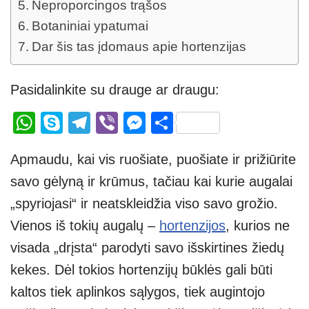
Neproporcingos trąšos
Botaniniai ypatumai
Dar šis tas įdomaus apie hortenzijas
Pasidalinkite su drauge ar draugu:
W
S
T
Vi
M
S
h
ky
el
b
e
h
Apmaudu, kai vis ruošiate, puošiate ir prižiūrite
at
p
e
er
ss
ar
savo gėlyną ir krūmus, tačiau kai kurie augalai
s
e
gr
e
e
„spyriojasi“ ir neatskleidžia viso savo grožio.
A
a
n
Vienos iš tokių augalų –
hortenzijos
, kurios ne
p
m
g
visada „drįsta“ parodyti savo išskirtines žiedų
p
er
kekes. Dėl tokios hortenzijų būklės gali būti
kaltos tiek aplinkos sąlygos, tiek augintojo