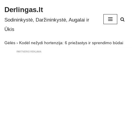
Derlingas.lt
Skip
Sodininkystė, Daržininkystė, Augalai ir
to
Ūkis
content
Gėlės
›
Kodėl nežydi hortenzija: 6 priežastys ir sprendimo būdai
PARTNERIO REKLAMA