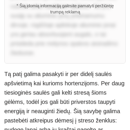
rožinės arba raudonos spalvos. Tai yra
* Šią įdomią informaciją galėsite pamatyti peržiūrėję
trumpą reklamą
susiję su aliuminio jonų prieinamumu
dirvoje; rūgščioje aplinkoje aliuminio jonai
yra geriau absorbuojami augalo, o tai
prisideda prie mėlynos spalvos atsiradimo
žieduose.
Tą patį galima pasakyti ir per didelį saulės
apšvietimą kai kurioms hortenzijoms. Per daug
tiesioginės saulės gali kelti stresą šioms
gėlėms, todėl jos gali būti priverstos taupyti
energiją ir neauginti žiedų. Šią savybę galima
pastebėti atkreipus dėmesį į streso ženklus:
nudegę lapai arba jų kraštai pageltę ar