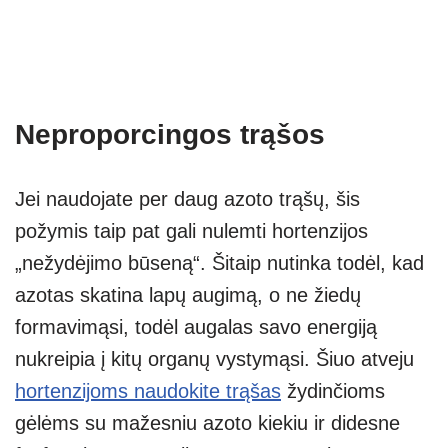
Neproporcingos trąšos
Jei naudojate per daug azoto trąšų, šis
požymis taip pat gali nulemti hortenzijos
„nežydėjimo būseną“. Šitaip nutinka todėl, kad
azotas skatina lapų augimą, o ne žiedų
formavimąsi, todėl augalas savo energiją
nukreipia į kitų organų vystymąsi. Šiuo atveju
hortenzijoms naudokite trąšas
žydinčioms
gėlėms su mažesniu azoto kiekiu ir didesne