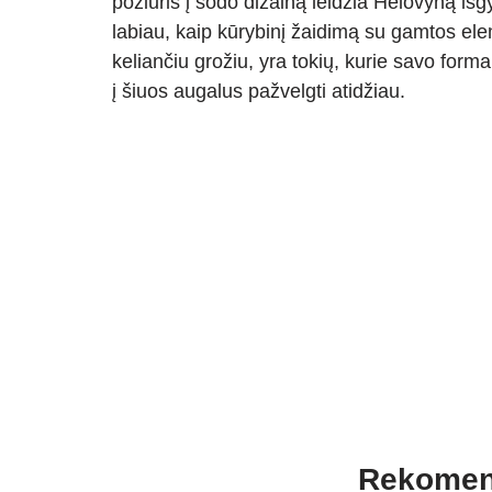
požiūris į sodo dizainą leidžia Helovyną išgy
labiau, kaip kūrybinį žaidimą su gamtos eleme
keliančiu grožiu, yra tokių, kurie savo form
į šiuos augalus pažvelgti atidžiau.
Rekomen