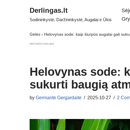
Derlingas.lt
Sėj
Skip
Gry
Sodininkystė, Daržininkystė, Augalai ir Ūkis
to
content
Gėlės
›
Helovynas sode: kaip šiurpūs augalai gali suku
PARTNERIO REKLAMA
Helovynas sode: ka
sukurti baugią at
by
Germantė Gergardaitė
2025-10-27
2 Com