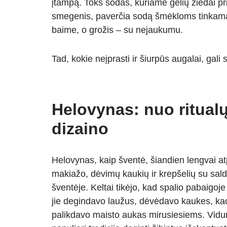
įtampą. Toks sodas, kuriame gėlių žiedai p
A
a
n
smegenis, paverčia sodą šmėkloms tinkama 
p
m
g
baime, o grožis – su nejaukumu.
p
er
Tad, kokie neįprasti ir šiurpūs augalai, gal
Helovynas: nuo ritualų
dizaino
Helovynas, kaip šventė, šiandien lengvai a
makiažo, dėvimų kaukių ir krepšelių su sal
šventėje. Keltai tikėjo, kad spalio pabaigoje
jie degindavo laužus, dėvėdavo kaukes, kad
palikdavo maisto aukas mirusiesiems. Vidu