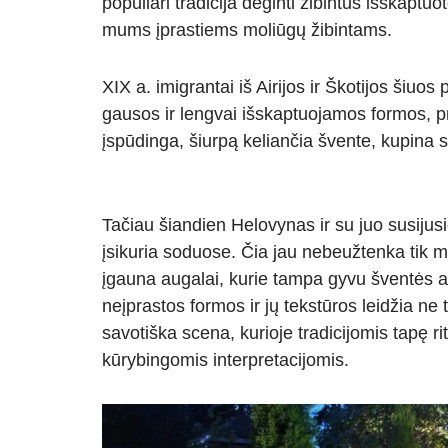
populiari tradicija deginti žibintus išskaptu
mums įprastiems moliūgų žibintams.
XIX a. imigrantai iš Airijos ir Škotijos šiuo
gausos ir lengvai išskaptuojamos formos, pr
įspūdinga, šiurpą keliančia švente, kupina s
Tačiau šiandien Helovynas ir su juo susijus
įsikuria soduose. Čia jau nebeužtenka tik mo
įgauna augalai, kurie tampa gyvu šventės a
neįprastos formos ir jų tekstūros leidžia ne 
savotiška scena, kurioje tradicijomis tapę r
kūrybingomis interpretacijomis.