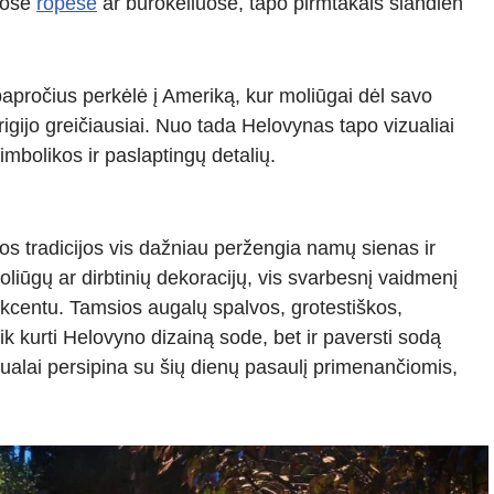
otose
ropėse
ar burokėliuose, tapo pirmtakais šiandien
s papročius perkėlė į Ameriką, kur moliūgai dėl savo
igijo greičiausiai. Nuo tada Helovynas tapo vizualiai
imbolikos ir paslaptingų detalių.
ios tradicijos vis dažniau peržengia namų sienas ir
liūgų ar dirbtinių dekoracijų, vis svarbesnį vaidmenį
kcentu. Tamsios augalų spalvos, grotestiškos,
tik kurti Helovyno dizainą sode, bet ir paversti sodą
itualai persipina su šių dienų pasaulį primenančiomis,