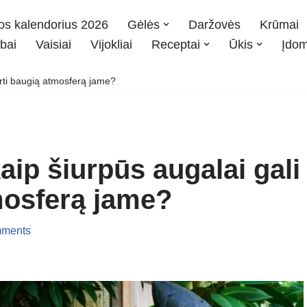
os kalendorius 2026
Gėlės
Daržovės
Krūmai
bai
Vaisiai
Vijokliai
Receptai
Ūkis
Įdo
rti baugią atmosferą jame?
ip šiurpūs augalai gali
mosferą jame?
ments