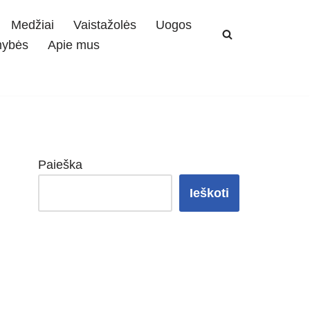
Medžiai
Vaistažolės
Uogos
mybės
Apie mus
Paieška
Ieškoti