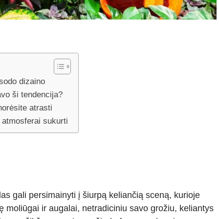
 sodo dizaino
vo ši tendencija?
orėsite atrasti
 atmosferai sukurti
as gali persimainyti į šiurpą keliančią sceną, kurioje
pę moliūgai ir augalai, netradiciniu savo grožiu, keliantys