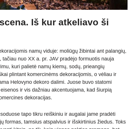
cena. Iš kur atkeliavo ši
ekoracijomis namų viduje: moliūgų žibintai ant palangių,
 tačiau nuo XX a. pr. JAV pradėjo formuotis nauja
vimu, kuri palietė namų kiemų, sodų, prieangių
škai plintant komercinėms dekoracijomis, o vėliau ir
ejama Helovyno dekoro dalimi. Juose buvo statomi
eisenos ir vis dažniau akcentuojama, kad šiurpią
komercines dekoracijas.
 soduose tapo tikru reiškiniu ir augalai jame pradėti
ų formas, tamsius atspalvius ir išskirtinius žiedus. Toks