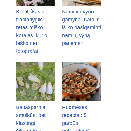
Korališkasis
Naminio vyno
trapiadyglis –
gamyba. Kaip ir
retas miško
iš ko pasigaminti
koralas, kurio
naminį vyną
ieško net
patiems?
fotografai
Baltasparniai –
Rudmėsės
smulkūs, bet
receptai: 5
klastingi
gardūs