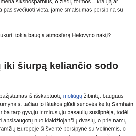
rimena šikšnosparnius, o žiedų formos – kraują ar
pasisvečiuoti vieta, jame smalsumas persipina su
i sukurti tokią baugią atmosferą Helovyno naktį?
 iki šiurpą keliančio sodo
tpažįstamas iš išskaptuotų
moliūgų
žibintų, baugaus
dumynais, tačiau jo ištakos glūdi senovės keltų Samhain
 riba tarp gyvųjų ir mirusiųjų pasaulių susilpnėja, todėl
 apsisaugotų nuo klaidžiojančių dvasių, o prie namų
ramžių Europoje ši šventė persipynė su Vėlinėmis, o