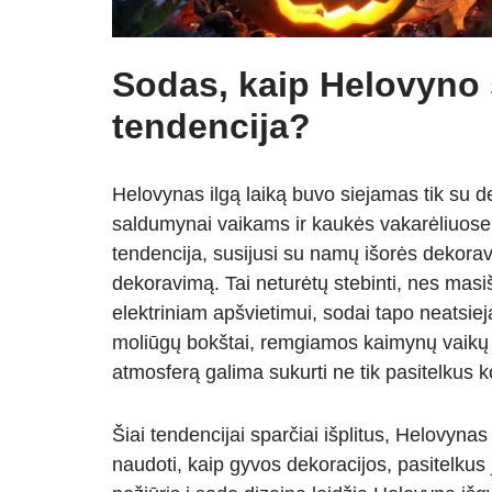
Sodas, kaip Helovyno s
tendencija?
Helovynas ilgą laiką buvo siejamas tik su d
saldumynai vaikams ir kaukės vakarėliuose,
tendencija, susijusi su namų išorės dekora
dekoravimą. Tai neturėtų stebinti, nes masi
elektriniam apšvietimui, sodai tapo neatsi
moliūgų bokštai, remgiamos kaimynų vaikų 
atmosferą galima sukurti ne tik pasitelkus 
Šiai tendencijai sparčiai išplitus, Helovynas
naudoti, kaip gyvos dekoracijos, pasitelkus j