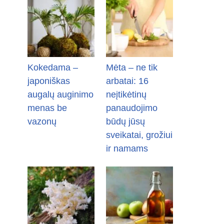
Kokedama –
Mėta – ne tik
japoniškas
arbatai: 16
augalų auginimo
neįtikėtinų
menas be
panaudojimo
vazonų
būdų jūsų
sveikatai, grožiui
ir namams