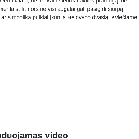
venti kitaip, ne tik, kaip vienos nakties pramogą, bet
ntais. Ir, nors ne visi augalai gali pasigirti šiurpą
a ar simbolika puikiai įkūnija Helovyno dvasią. Kviečiame
duojamas video