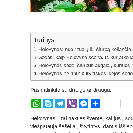
Turinys
Helovynas: nuo ritualų iki šiurpą keliančio
Sodas, kaip Helovyno scena. Iš kur atkelia
Helovynas sode: šiurpūs augalai, kuriuos n
Helovynas be ribų: kūrybiškos idėjos sodo
Pasidalinkite su drauge ar draugu:
W
S
T
Vi
M
S
h
ky
el
b
e
h
Helovynas – tai nakties šventė, kai jūsų sod
at
p
e
er
ss
ar
viešpatauja šešėliai, švytintys, dantis iššie
s
e
gr
e
e