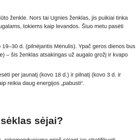
to ženkle. Nors tai Ugnies ženklas, jis puikiai tinka
galams, tokiems kaip levandos. Šiuo metu pasėti
 19–30 d. (pilnėjantis Mėnulis). Ypač geros dienos bus
e) – šis ženklas atsakingas už augalo grožį ir kvapo
 per jaunatį (kovo 18 d.) ir pilnatį (kovo 3 d. ir
ip reikia daug energijos „pabusti“.
sėklas sėjai?