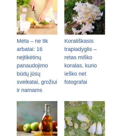
Mėta – ne tik
Korališkasis
arbatai: 16
trapiadyglis –
neįtikėtinų
retas miško
panaudojimo
koralas, kurio
būdų jūsų
ieško net
sveikatai, grožiui
fotografai
ir namams