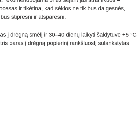
, rekomenduojama prieš sėjant jas stratifikuoti –
esas ir tikėtina, kad sėklos ne tik bus daigesnės,
 bus stipresni ir atsparesni.
las į drėgną smėlį ir 30–40 dienų laikyti šaldytuve +5 °C
tris paras į drėgną popierinį rankšluostį sulankstytas