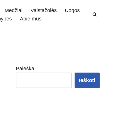
Medžiai
Vaistažolės
Uogos
mybės
Apie mus
Paieška
Ieškoti