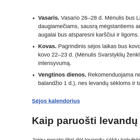
Vasaris.
Vasario 26–28 d. Mėnulis bus Liū
daugiamečiams, sausrą mėgstantiems au
augalai bus atsparesni karščiui ir ligoms.
Kovas.
Pagrindinis sėjos laikas bus kovo
kovo 22–23 d. (Mėnulis Svarstyklių ženkl
intensyvumą.
Vengtinos dienos.
Rekomenduojama nesėti
balandžio 1 d.), nes levandų sėkloms ir ta
Sėjos kalendorius
Kaip paruošti levandų 