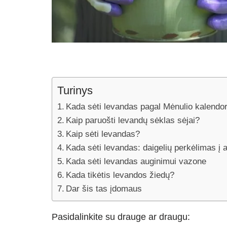
Turinys
Kada sėti levandas pagal Mėnulio kalendo
Kaip paruošti levandų sėklas sėjai?
Kaip sėti levandas?
Kada sėti levandas: daigelių perkėlimas į a
Kada sėti levandas auginimui vazone
Kada tikėtis levandos žiedų?
Dar šis tas įdomaus
Pasidalinkite su drauge ar draugu: