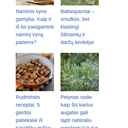
Naminio vyno
Baltasparniai –
gamyba. Kaip ir
smulkūs, bet
iš ko pasigaminti
klastingi
naminį vyną
šiltnamių ir
patiems?
daržų kenkėjai
Rudmėsės
Pelynas sode:
receptai: 5
kaip šis kartus
gardūs
augalas gali
patiekalai iš
tapti natūraliu