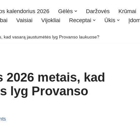
os kalendorius 2026
Gėlės
Daržovės
Krūmai
bai
Vaisiai
Vijokliai
Receptai
Ūkis
Įdo
s, kad vasarą jaustumėtės lyg Provanso laukuose?
s 2026 metais, kad
s lyg Provanso
nts