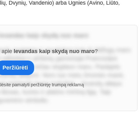
klių, Dvynių, Vandenio) arba Ugnies (Avino, Liūto,
 levandas kaip skydą nuo maro
vandų auginimą ir naudojimą kyla iš didžiųjų maro
ą apie
levandas kaip skydą nuo maro
?
odininkai ir pirštinių gamintojai Prancūzijos
alų sostine) rečiau sirgdavo maru. Paslaptis
Peržiūrėti
levandų aliejumi. Nors tuo metu žmonės manė,
ji priežastis buvo mokslinė – levandų aliejus
alėsite pamatyti peržiūrėję trumpą reklamą
lusas, kurios ir platino mirtiną ligą. Taip
šgyvenimo simboliu.