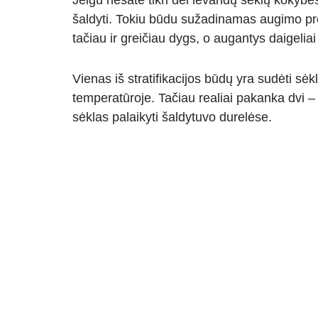
Jeigu nesate tikri dėl levandų sėklų kokybės
šaldyti. Tokiu būdu sužadinamas augimo proc
tačiau ir greičiau dygs, o augantys daigeliai
Vienas iš stratifikacijos būdų yra sudėti sėk
temperatūroje. Tačiau realiai pakanka dvi – 
sėklas palaikyti šaldytuvo durelėse.