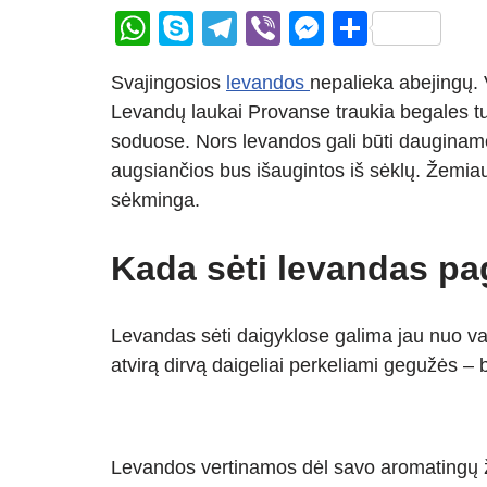
W
S
T
Vi
M
S
h
ky
el
b
e
h
Svajingosios
levandos
nepalieka abejingų. 
at
p
e
er
ss
ar
Levandų laukai Provanse traukia begales tur
s
e
gr
e
e
soduose. Nors levandos gali būti dauginamos
A
a
n
augsiančios bus išaugintos iš sėklų. Žemiau
p
m
g
sėkminga.
p
er
Kada sėti levandas pa
Levandas sėti daigyklose galima jau nuo va
atvirą dirvą daigeliai perkeliami gegužės – 
Levandos vertinamos dėl savo aromatingų žied