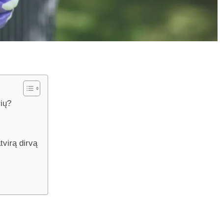
rių?
tvirą dirvą