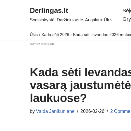
Derlingas.lt
Sėj
Skip
Gry
Sodininkystė, Daržininkystė, Augalai ir Ūkis
to
content
Ūkis
›
Kada sėti 2026
›
Kada sėti levandas 2026 metai
PARTNERIO REKLAMA
Kada sėti levanda
vasarą jaustumėtė
laukuose?
by
Vaida Janikūnienė
2026-02-26
2 Comme