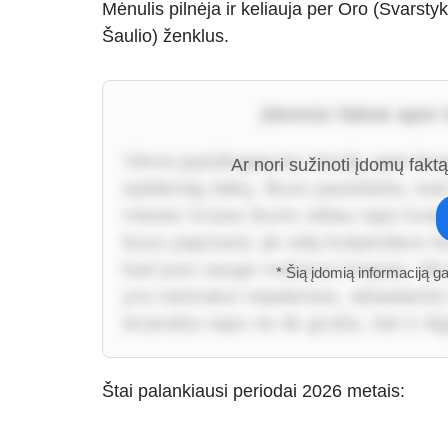
Mėnulis pilnėja ir keliauja per Oro (Svarsty
Šaulio) ženklus.
Įdomūs faktai apie
Viena įspūdingiausių istorijų apie le
Ar nori sužinoti įdomų fakt
epidemijų laikų. Buvo pastebėta, kad 
mieste Grase (kuris vėliau tapo kvep
buvo paprasta: jie odą kvėpindavo 
kad juos saugo malonus kvapas, tikro
* Šią įdomią informaciją g
yra natūralus repelentas, atbaidantis b
levandos tapo ne tik grožio, bet ir i
Štai palankiausi periodai 2026 metais: