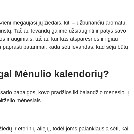
Vieni mėgaujasi jų žiedais, kiti – užburiančiu aromatu.
istų. Tačiau levandų galime užsiauginti ir patys savo
 ir auginiais, tačiau kur kas atsparesnės ir ilgiau
 paprasti patarimai, kada sėti levandas, kad sėja būtų
gal Mėnulio kalendorių?
sario pabaigos, kovo pradžios iki balandžio mėnesio. Į
birželio mėnesiais.
ų ir eterinių aliejų, todėl joms palankiausia sėti, kai