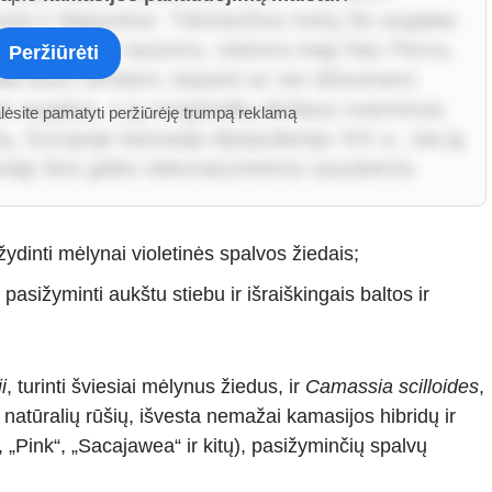
vose ir šlapynėse. Tūkstančius metų šis augalas
inis vietinėms tautoms, tokioms kaip Nez Perce,
Peržiūrėti
iai buvo verdami, kepami ar net džiovinami
os augalus, o jų svogūnėlių derliaus nuėmimas
alėsite pamatyti peržiūrėję trumpą reklamą
 Europoje kamasija išpopuliarėjo XIX a., kai ją
žavėję šios gėlės dekoratyvinėmis savybėmis.
 žydinti mėlynai violetinės spalvos žiedais;
, pasižyminti aukštu stiebu ir išraiškingais baltos ir
i
, turinti šviesiai mėlynus žiedus, ir
Camassia scilloides
,
 natūralių rūšių, išvesta nemažai kamasijos hibridų ir
, „Pink“, „Sacajawea“ ir kitų), pasižyminčių spalvų