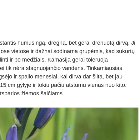
antis humusingą, drėgną, bet gerai drenuotą dirvą. Ji
ngose vietose ir dažnai sodinama grupėmis, kad sukurtų
inti ir po medžiais. Kamasija gerai toleruoja
 jei tik nėra stagnuojančio vandens. Tinkamiausias
jo ir spalio mėnesiai, kai dirva dar šilta, bet jau
 cm gylyje ir tokiu pačiu atstumu vienas nuo kito.
tsparios žiemos šalčiams.