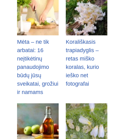
Mėta – ne tik
Korališkasis
arbatai: 16
trapiadyglis –
neįtikėtinų
retas miško
panaudojimo
koralas, kurio
būdų jūsų
ieško net
sveikatai, grožiui
fotografai
ir namams