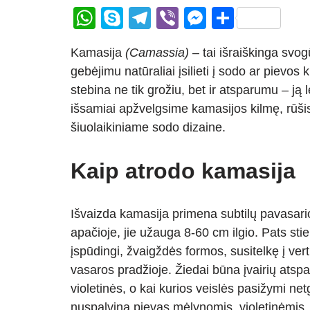
W
S
T
Vi
M
S
h
ky
el
b
e
h
Kamasija
(Camassia)
– tai išraiškinga svo
at
p
e
er
ss
ar
gebėjimu natūraliai įsilieti į sodo ar pievos
s
e
gr
e
e
stebina ne tik grožiu, bet ir atsparumu – ją 
A
a
n
išsamiai apžvelgsime kamasijos kilmę, rūšis
p
m
g
šiuolaikiniame sodo dizaine.
p
er
Kaip atrodo kamasija
Išvaizda kamasija primena subtilų pavasario f
apačioje, jie užauga 8-60 cm ilgio. Pats st
įspūdingi, žvaigždės formos, susitelkę į ver
vasaros pradžioje. Žiedai būna įvairių atspa
violetinės, o kai kurios veislės pasižymi ne
nuspalvina pievas mėlynomis, violetinėmis,