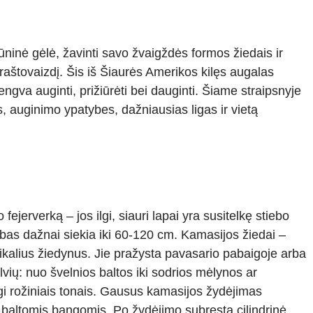
gūninė gėlė, žavinti savo žvaigždės formos žiedais ir
 kraštovaizdį. Šis iš Šiaurės Amerikos kilęs augalas
lengva auginti, prižiūrėti bei dauginti. Šiame straipsnyje
, auginimo ypatybes, dažniausias ligas ir vietą
ejerverką – jos ilgi, siauri lapai yra susitelkę stiebo
iebas dažnai siekia iki 60-120 cm. Kamasijos žiedai –
tikalius žiedynus. Jie pražysta pavasario pabaigoje arba
lvių: nuo švelnios baltos iki sodrios mėlynos ar
tgi rožiniais tonais. Gausus kamasijos žydėjimas
 baltomis bangomis. Po žydėjimo subręsta cilindrinė