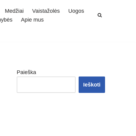
Medžiai
Vaistažolės
Uogos
mybės
Apie mus
Paieška
Ieškoti