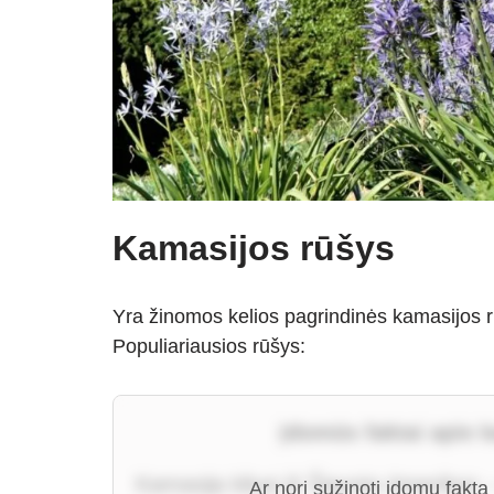
Kamasijos rūšys
Yra žinomos kelios pagrindinės kamasijos r
Populiariausios rūšys:
Įdomūs faktai apie 
Kamasija kilusi iš Šiaurės Amerikos
Ar nori sužinoti įdomų faktą