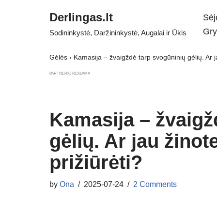
Derlingas.lt
Sėj
Skip
Gry
Sodininkystė, Daržininkystė, Augalai ir Ūkis
to
content
Gėlės
›
Kamasija – žvaigždė tarp svogūninių gėlių. Ar jau 
PARTNERIO REKLAMA
Kamasija – žvaigž
gėlių. Ar jau žinote
prižiūrėti?
by
Ona
2025-07-24
2 Comments