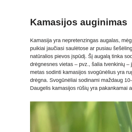
Kamasijos auginimas
Kamasija yra nepretenzingas augalas, mėgst
puikiai jaučiasi saulėtose ar pusiau šešėli
natūralios pievos įspūdį. Šį augalą tinka sod
drėgnesnes vietas – pvz., šalia tvenkinių –
metas sodinti kamasijos svogūnėlius yra rugsė
drėgna. Svogūnėliai sodinami maždaug 10-15
Daugelis kamasijos rūšių yra pakankamai a