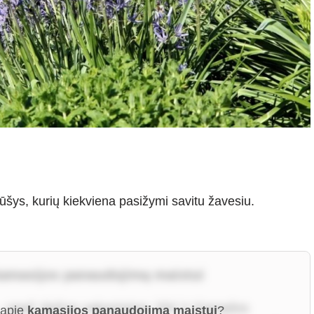
ūšys, kurių kiekviena pasižymi savitu žavesiu.
kamasijos panaudojimą maistui
 – ypač dažna vakarinėse JAV ir Kanados
 apie
kamasijos panaudojimą maistui
?