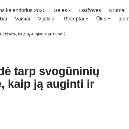
os kalendorius 2026
Gėlės
Daržovės
Krūmai
bai
Vaisiai
Vijokliai
Receptai
Ūkis
Įdo
žinote, kaip ją auginti ir prižiūrėti?
dė tarp svogūninių
, kaip ją auginti ir