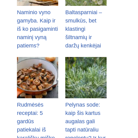
Naminio vyno
Baltasparniai –
gamyba. Kaip ir
smulkūs, bet
iš ko pasigaminti
klastingi
naminį vyną
šiltnamių ir
patiems?
daržų kenkėjai
Rudmėsės
Pelynas sode:
receptai: 5
kaip šis kartus
gardūs
augalas gali
patiekalai iš
tapti natūraliu