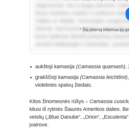
regionuose, kur ji auga pievose, kal
buvo svarbus maisto ir kultūros šalt
Salish ar Maidu. Kamasijos svogūnėl
žiemai. Kai kurios gentys augino šiu
* Šią įdomią informaciją g
buvo lydimas bendruomeninių švenčių.
atvežė keliautojai ir botanikai, susi
aukštoji kamasija
(Camassia quamash)
,
grakščioji kamasija
(Camassia leichtlinii)
violetinės spalvų žiedais.
Kitos žinomesnės rūšys –
Camassia cusicki
kilusi iš rytinės Šiaurės Amerikos dalies. Be
veislių („Blue Danube“, „Orion“, „Esculenta“
įvairove.