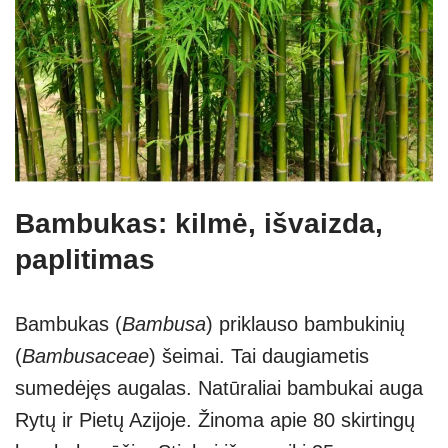
Bambukas: kilmė, išvaizda,
paplitimas
Bambukas (
Bambusa
) priklauso bambukinių
(
Bambusaceae
) šeimai. Tai daugiametis
sumedėjęs augalas. Natūraliai bambukai auga
Rytų ir Pietų Azijoje. Žinoma apie 80 skirtingų