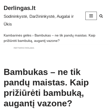
Derlingas.lt
Skip
Sodininkystė, Daržininkystė, Augalai ir
to
Ūkis
content
Kambarinės gėlės
›
Bambukas – ne tik pandų maistas. Kaip
prižiūrėti bambuką, augantį vazone?
PARTNERIO REKLAMA
Bambukas – ne tik
pandų maistas. Kaip
prižiūrėti bambuką,
augantį vazone?