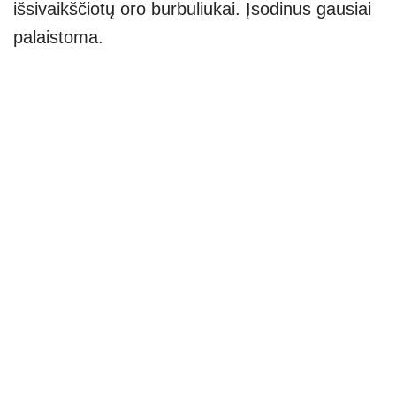
išsivaikščiotų oro burbuliukai. Įsodinus gausiai
palaistoma.