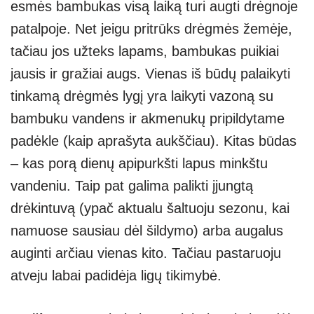
esmės bambukas visą laiką turi augti drėgnoje
patalpoje. Net jeigu pritrūks drėgmės žemėje,
tačiau jos užteks lapams, bambukas puikiai
jausis ir gražiai augs. Vienas iš būdų palaikyti
tinkamą drėgmės lygį yra laikyti vazoną su
bambuku vandens ir akmenukų pripildytame
padėkle (kaip aprašyta aukščiau). Kitas būdas
– kas porą dienų apipurkšti lapus minkštu
vandeniu. Taip pat galima palikti įjungtą
drėkintuvą (ypač aktualu šaltuoju sezonu, kai
namuose sausiau dėl šildymo) arba augalus
auginti arčiau vienas kito. Tačiau pastaruoju
atveju labai padidėja ligų tikimybė.