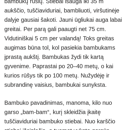
bambukų rūšių. Stiebai išauga iki 35 m
aukščio, tuščiaviduriai, bambliuoti, viršutinėje
dalyje gausiai šakoti. Jauni ūgliukai auga labai
greitai. Per parą gali paaugti net 75 cm.
Vidutiniškai 5 cm per valandą! Toks greitas
augimas būna tol, kol pasiekia bambukams
įprastą aukštį. Bambukas žydi tik kartą
gyvenime. Paprastai po 20–40 metų, o kai
kurios rūšys tik po 100 metų. Nužydėję ir
subrandinę vaisius, bambukai sunyksta.
Bambuko pavadinimas, manoma, kilo nuo
garso „bam-bam“, kurį skleidžia įkaitę
tuščiaviduriai bambuko stiebai. Nuo karščio