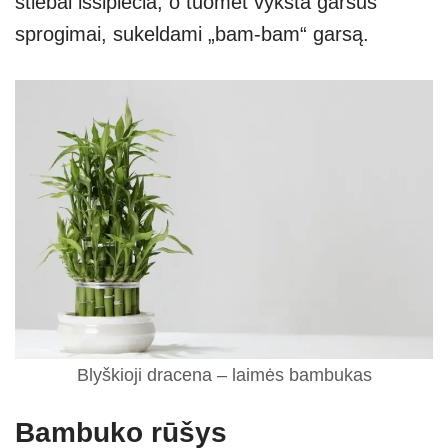
stiebai išsiplečia, o tuomet vyksta garsūs
sprogimai, sukeldami „bam-bam“ garsą.
Blyškioji dracena – laimės bambukas
Bambuko rūšys