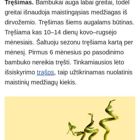
Tręšimas.
Bambukai auga labai greitai, todėl
greitai išnaudoja maistingąsias medžiagas iš
dirvožemio. Tręšimas šiems augalams būtinas.
Tręšiama kas 10–14 dienų kovo–rugsėjo
mėnesiais. Šaltuoju sezonu tręšiama kartą per
mėnesį. Pirmus 6 mėnesius po pasodinimo
bambuko nereikia tręšti. Tinkamiausios lėto
išsiskyrimo
trąšos
, taip užtikrinamas nuolatinis
maistinių medžiagų kiekis.