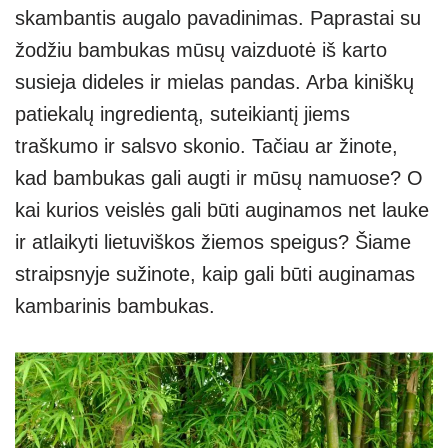
skambantis augalo pavadinimas. Paprastai su
s
e
gr
e
e
žodžiu bambukas mūsų vaizduotė iš karto
A
a
n
susieja dideles ir mielas pandas. Arba kiniškų
p
m
g
patiekalų ingredientą, suteikiantį jiems
p
er
traškumo ir salsvo skonio. Tačiau ar žinote,
kad bambukas gali augti ir mūsų namuose? O
kai kurios veislės gali būti auginamos net lauke
ir atlaikyti lietuviškos žiemos speigus? Šiame
straipsnyje sužinote, kaip gali būti auginamas
kambarinis bambukas.