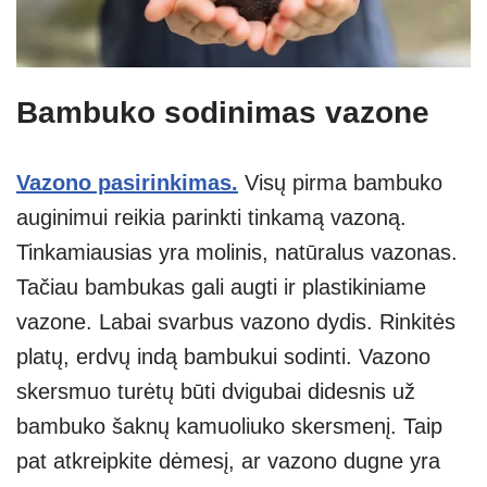
Bambuko sodinimas vazone
Vazono pasirinkimas.
Visų pirma bambuko
auginimui reikia parinkti tinkamą vazoną.
Tinkamiausias yra molinis, natūralus vazonas.
Tačiau bambukas gali augti ir plastikiniame
vazone. Labai svarbus vazono dydis. Rinkitės
platų, erdvų indą bambukui sodinti. Vazono
skersmuo turėtų būti dvigubai didesnis už
bambuko šaknų kamuoliuko skersmenį. Taip
pat atkreipkite dėmesį, ar vazono dugne yra