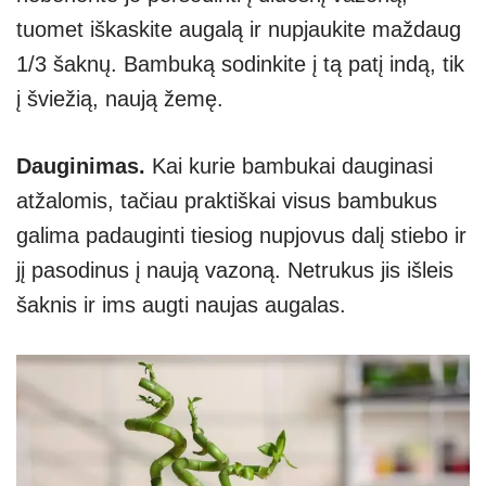
tuomet iškaskite augalą ir nupjaukite maždaug
1/3 šaknų. Bambuką sodinkite į tą patį indą, tik
į šviežią, naują žemę.
Dauginimas.
Kai kurie bambukai dauginasi
atžalomis, tačiau praktiškai visus bambukus
galima padauginti tiesiog nupjovus dalį stiebo ir
jį pasodinus į naują vazoną. Netrukus jis išleis
šaknis ir ims augti naujas augalas.