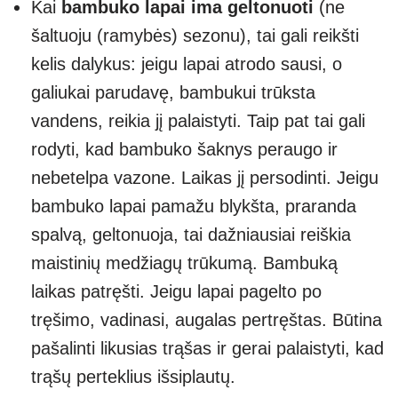
Kai
bambuko lapai ima geltonuoti
(ne
šaltuoju (ramybės) sezonu), tai gali reikšti
kelis dalykus: jeigu lapai atrodo sausi, o
galiukai parudavę, bambukui trūksta
vandens, reikia jį palaistyti. Taip pat tai gali
rodyti, kad bambuko šaknys peraugo ir
nebetelpa vazone. Laikas jį persodinti. Jeigu
bambuko lapai pamažu blykšta, praranda
spalvą, geltonuoja, tai dažniausiai reiškia
maistinių medžiagų trūkumą. Bambuką
laikas patręšti. Jeigu lapai pagelto po
tręšimo, vadinasi, augalas pertręštas. Būtina
pašalinti likusias trąšas ir gerai palaistyti, kad
trąšų perteklius išsiplautų.