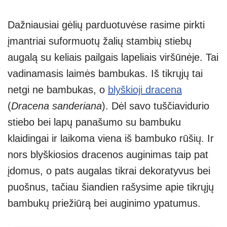
Dažniausiai gėlių parduotuvėse rasime pirkti
įmantriai suformuotų žalių stambių stiebų
augalą su keliais pailgais lapeliais viršūnėje. Tai
vadinamasis laimės bambukas. Iš tikrųjų tai
netgi ne bambukas, o
blyškioji dracena
(
Dracena sanderiana
). Dėl savo tuščiavidurio
stiebo bei lapų panašumo su bambuku
klaidingai ir laikoma viena iš bambuko rūšių. Ir
nors blyškiosios dracenos auginimas taip pat
įdomus, o pats augalas tikrai dekoratyvus bei
puošnus, tačiau šiandien rašysime apie tikrųjų
bambukų priežiūrą bei auginimo ypatumus.