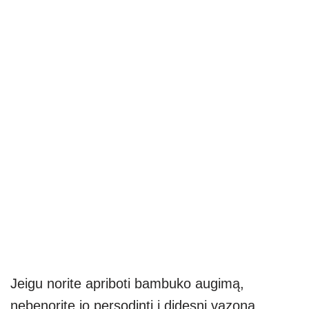
Jeigu norite apriboti bambuko augimą,
nebenorite jo persodinti į didesnį vazoną,