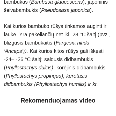
bambukas (
Bambusa glaucescens
), japoninis
šeivabambukis (
Pseudosasa japonica
).
Kai kurios bambuko rūšys tinkamos auginti ir
lauke. Yra pakeliančių net iki -28 °C šaltį (pvz.,
blizgusis bambukaitis (
Fargesia nitida
‘Anceps’)).
Kai kurios kitos rūšys gali iškęsti
-24– -26 °C šaltį: saldusis didbambukis
(
Phyllostachys dulcis)
, korėjinis didbambukis
(
Phyllostachys propinqua), kerotasis
didbambukis (Phyllostachys humilis) ir kt.
Rekomenduojamas video