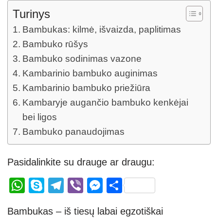
Turinys
Bambukas: kilmė, išvaizda, paplitimas
Bambuko rūšys
Bambuko sodinimas vazone
Kambarinio bambuko auginimas
Kambarinio bambuko priežiūra
Kambaryje augančio bambuko kenkėjai
bei ligos
Bambuko panaudojimas
Pasidalinkite su drauge ar draugu:
W
S
T
Vi
M
S
h
ky
el
b
e
h
Bambukas – iš tiesų labai egzotiškai
at
p
e
er
ss
ar