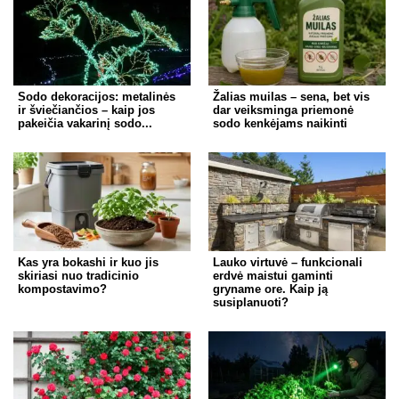
Sodo dekoracijos: metalinės
Žalias muilas – sena, bet vis
ir šviečiančios – kaip jos
dar veiksminga priemonė
pakeičia vakarinį sodo...
sodo kenkėjams naikinti
Kas yra bokashi ir kuo jis
Lauko virtuvė – funkcionali
skiriasi nuo tradicinio
erdvė maistui gaminti
kompostavimo?
gryname ore. Kaip ją
susiplanuoti?