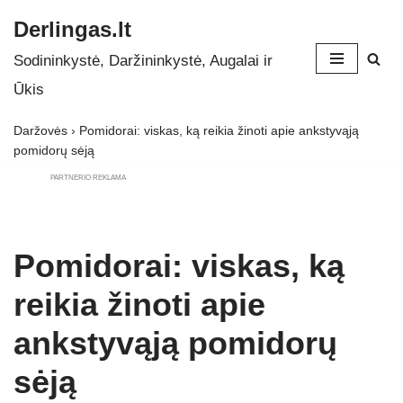
Derlingas.lt
Skip
Sodininkystė, Daržininkystė, Augalai ir
to
Ūkis
content
Daržovės
›
Pomidorai: viskas, ką reikia žinoti apie ankstyvąją
pomidorų sėją
PARTNERIO REKLAMA
Pomidorai: viskas, ką
reikia žinoti apie
ankstyvąją pomidorų
sėją