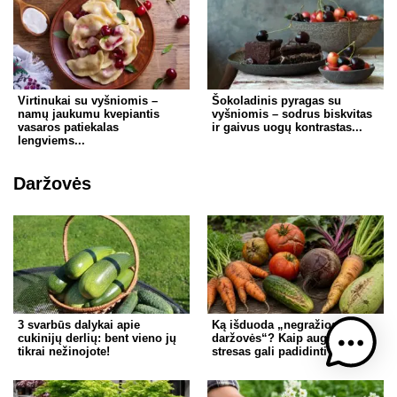
Virtinukai su vyšniomis –
Šokoladinis pyragas su
namų jaukumu kvepiantis
vyšniomis – sodrus biskvitas
vasaros patiekalas
ir gaivus uogų kontrastas...
lengviems...
Daržovės
3 svarbūs dalykai apie
Ką išduoda „negražios
cukinijų derlių: bent vieno jų
daržovės“? Kaip augalų
tikrai nežinojote!
stresas gali padidinti jų vertę