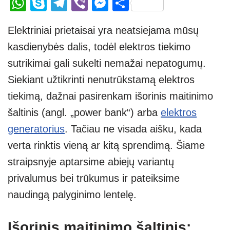
W
S
T
Vi
M
S
h
ky
el
b
e
h
Elektriniai prietaisai yra neatsiejama mūsų
at
p
e
er
ss
ar
kasdienybės dalis, todėl elektros tiekimo
s
e
gr
e
e
sutrikimai gali sukelti nemažai nepatogumų.
A
a
n
Siekiant užtikrinti nenutrūkstamą elektros
p
m
g
tiekimą, dažnai pasirenkam išorinis maitinimo
p
er
šaltinis (angl. „power bank“) arba
elektros
generatorius
. Tačiau ne visada aišku, kada
verta rinktis vieną ar kitą sprendimą. Šiame
straipsnyje aptarsime abiejų variantų
privalumus bei trūkumus ir pateiksime
naudingą palyginimo lentelę.
Išorinis maitinimo šaltinis: