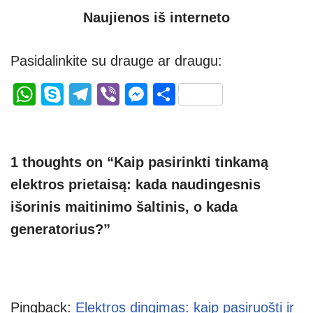
Naujienos iš interneto
Pasidalinkite su drauge ar draugu:
W
S
T
Vi
M
S
h
ky
el
b
e
h
at
p
e
er
ss
ar
s
e
gr
e
e
1 thoughts on “Kaip pasirinkti tinkamą
A
a
n
elektros prietaisą: kada naudingesnis
p
m
g
išorinis maitinimo šaltinis, o kada
p
er
generatorius?”
Pingback:
Elektros dingimas: kaip pasiruošti ir