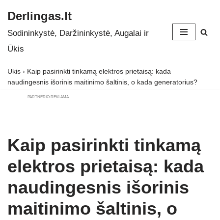
Derlingas.lt
Skip
Sodininkystė, Daržininkystė, Augalai ir
to
Ūkis
content
Ūkis
›
Kaip pasirinkti tinkamą elektros prietaisą: kada
naudingesnis išorinis maitinimo šaltinis, o kada generatorius?
PARTNERIO REKLAMA
Kaip pasirinkti tinkamą
elektros prietaisą: kada
naudingesnis išorinis
maitinimo šaltinis, o