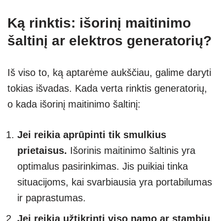
Ką rinktis: išorinį maitinimo
šaltinį ar elektros generatorių?
Iš viso to, ką aptarėme aukščiau, galime daryti
tokias išvadas. Kada verta rinktis generatorių,
o kada išorinį maitinimo šaltinį:
Jei reikia aprūpinti tik smulkius
prietaisus.
Išorinis maitinimo šaltinis yra
optimalus pasirinkimas. Jis puikiai tinka
situacijoms, kai svarbiausia yra portabilumas
ir paprastumas.
Jei reikia užtikrinti viso namo ar stambių