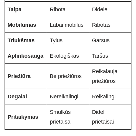
Talpa
Ribota
Didelė
Mobilumas
Labai mobilus
Ribotas
Triukšmas
Tylus
Garsus
Aplinkosauga
Ekologiškas
Taršus
Reikalauja
Priežiūra
Be priežiūros
priežiūros
Degalai
Nereikalingi
Reikalingi
Smulkūs
Dideli
Pritaikymas
prietaisai
prietaisai