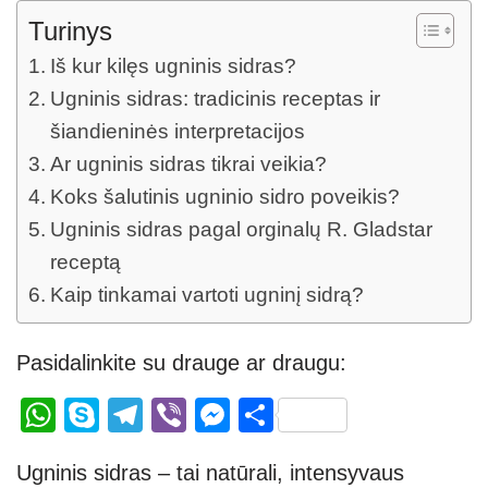
Turinys
Iš kur kilęs ugninis sidras?
Ugninis sidras: tradicinis receptas ir
šiandieninės interpretacijos
Ar ugninis sidras tikrai veikia?
Koks šalutinis ugninio sidro poveikis?
Ugninis sidras pagal orginalų R. Gladstar
receptą
Kaip tinkamai vartoti ugninį sidrą?
Pasidalinkite su drauge ar draugu:
W
S
T
Vi
M
S
h
ky
el
b
e
h
Ugninis sidras – tai natūrali, intensyvaus
at
p
e
er
ss
ar