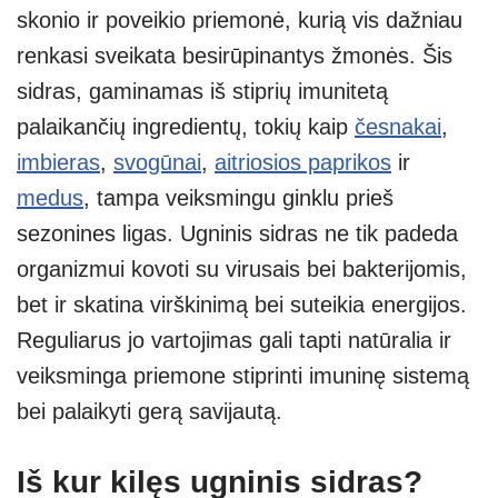
skonio ir poveikio priemonė, kurią vis dažniau
s
e
gr
e
e
renkasi sveikata besirūpinantys žmonės. Šis
A
a
n
sidras, gaminamas iš stiprių imunitetą
p
m
g
palaikančių ingredientų, tokių kaip
česnakai
,
p
er
imbieras
,
svogūnai
,
aitriosios paprikos
ir
medus
, tampa veiksmingu ginklu prieš
sezonines ligas. Ugninis sidras ne tik padeda
organizmui kovoti su virusais bei bakterijomis,
bet ir skatina virškinimą bei suteikia energijos.
Reguliarus jo vartojimas gali tapti natūralia ir
veiksminga priemone stiprinti imuninę sistemą
bei palaikyti gerą savijautą.
Iš kur kilęs ugninis sidras?