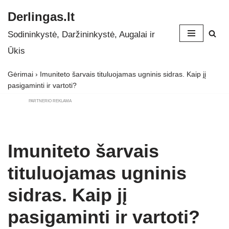
Derlingas.lt
Skip
Sodininkystė, Daržininkystė, Augalai ir
to
Ūkis
content
Gėrimai
›
Imuniteto šarvais tituluojamas ugninis sidras. Kaip jį
pasigaminti ir vartoti?
PARTNERIO REKLAMA
Imuniteto šarvais
tituluojamas ugninis
sidras. Kaip jį
pasigaminti ir vartoti?