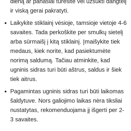
dieną ar panašiai turėsite vėl užsukti dangtelį
ir viską gerai pakratyti.
Laikykite stiklainį vėsioje, tamsioje vietoje 4-6
savaites. Tada perkoškite per smulkų sietelį
arba sūrmaišį į kitą stiklainį. Įmaišykite tiek
medaus, kiek norite, kad pasiektumėte
norimą saldumą. Tačiau atminkite, kad
ugninis sidras turi būti aštrus, saldus ir šiek
tiek aitrus.
Pagamintas ugninis sidras turi būti laikomas
šaldytuve. Nors galiojimo laikas nėra tiksliai
nustatytas, rekomenduojama jį išgerti per 2-
3 savaites.