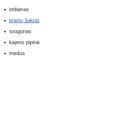
imbieras
krienų šaknis
svogūnas
kajeno pipirai
medus