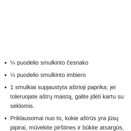
¼ puodelio smulkinto česnako
¼ puodelio smulkinto imbiero
1 smulkiai supjaustyta aštrioji paprika; jei
toleruojate aštrų maistą, galite įdėti kartu su
sėklomis.
Priklausomai nuo to, kokie aštrūs yra jūsų
pipirai, mūvėkite pirštines ir būkite atsargūs,