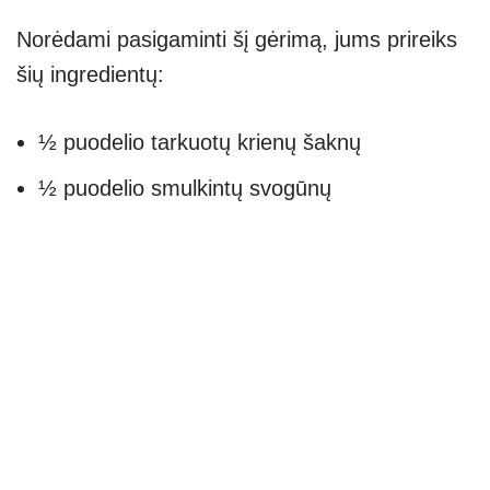
Norėdami pasigaminti šį gėrimą, jums prireiks
šių ingredientų:
½ puodelio tarkuotų krienų šaknų
½ puodelio smulkintų svogūnų