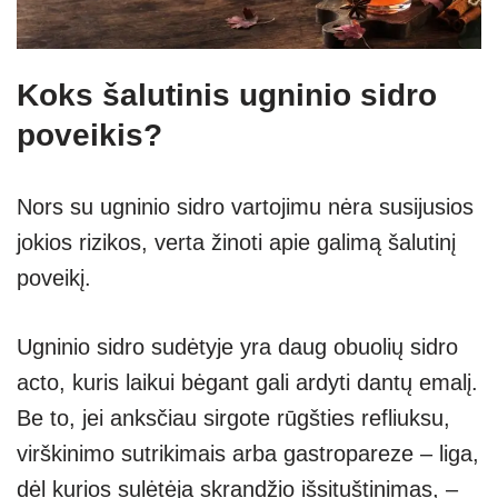
Koks šalutinis ugninio sidro
poveikis?
Nors su ugninio sidro vartojimu nėra susijusios
jokios rizikos, verta žinoti apie galimą šalutinį
poveikį.
Ugninio sidro sudėtyje yra daug obuolių sidro
acto, kuris laikui bėgant gali ardyti dantų emalį.
Be to, jei anksčiau sirgote rūgšties refliuksu,
virškinimo sutrikimais arba gastropareze – liga,
dėl kurios sulėtėja skrandžio išsituštinimas, –