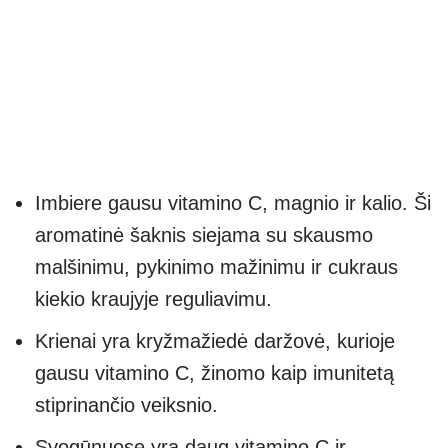
Imbiere gausu vitamino C, magnio ir kalio. Ši
aromatinė šaknis siejama su skausmo
malšinimu, pykinimo mažinimu ir cukraus
kiekio kraujyje reguliavimu.
Krienai yra kryžmažiedė daržovė, kurioje
gausu vitamino C, žinomo kaip imunitetą
stiprinančio veiksnio.
Svogūnuose yra daug vitamino C ir