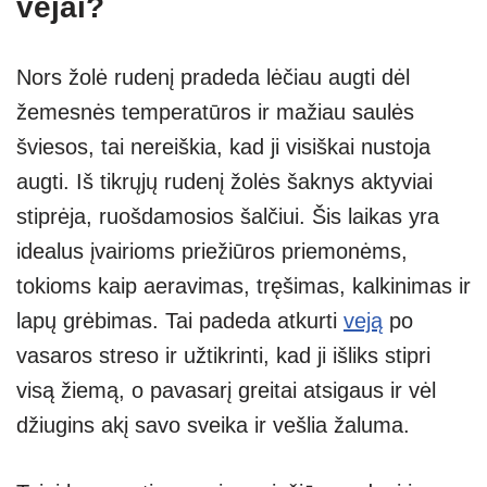
vejai?
Nors žolė rudenį pradeda lėčiau augti dėl
žemesnės temperatūros ir mažiau saulės
šviesos, tai nereiškia, kad ji visiškai nustoja
augti. Iš tikrųjų rudenį žolės šaknys aktyviai
stiprėja, ruošdamosios šalčiui. Šis laikas yra
idealus įvairioms priežiūros priemonėms,
tokioms kaip aeravimas, tręšimas, kalkinimas ir
lapų grėbimas. Tai padeda atkurti
veją
po
vasaros streso ir užtikrinti, kad ji išliks stipri
visą žiemą, o pavasarį greitai atsigaus ir vėl
džiugins akį savo sveika ir vešlia žaluma.