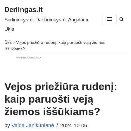
Derlingas.lt
Skip
Sodininkystė, Daržininkystė, Augalai ir
to
Ūkis
content
Ūkis
›
Vejos priežiūra rudenį: kaip paruošti veją žiemos
iššūkiams?
PARTNERIO REKLAMA
Vejos priežiūra rudenį:
kaip paruošti veją
žiemos iššūkiams?
by
Vaida Janikūnienė
2024-10-06