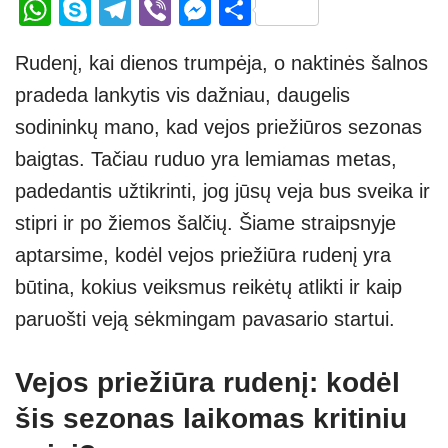
W
S
T
Vi
M
S
h
ky
el
b
e
h
Rudenį, kai dienos trumpėja, o naktinės šalnos
at
p
e
er
ss
ar
pradeda lankytis vis dažniau, daugelis
s
e
gr
e
e
sodininkų mano, kad vejos priežiūros sezonas
A
a
n
baigtas. Tačiau ruduo yra lemiamas metas,
p
m
g
padedantis užtikrinti, jog jūsų veja bus sveika ir
p
er
stipri ir po žiemos šalčių. Šiame straipsnyje
aptarsime, kodėl vejos priežiūra rudenį yra
būtina, kokius veiksmus reikėtų atlikti ir kaip
paruošti veją sėkmingam pavasario startui.
Vejos priežiūra rudenį: kodėl
šis sezonas laikomas kritiniu