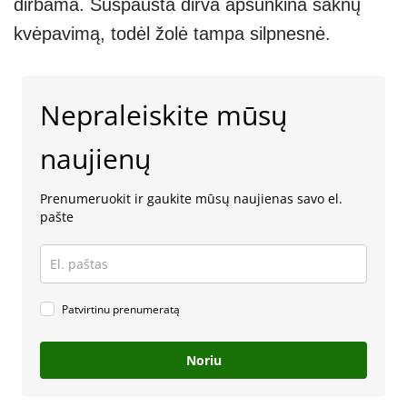
dirbama. Suspausta dirva apsunkina šaknų
kvėpavimą, todėl žolė tampa silpnesnė.
Nepraleiskite mūsų
naujienų
Prenumeruokit ir gaukite mūsų naujienas savo el.
pašte
Patvirtinu prenumeratą
Noriu