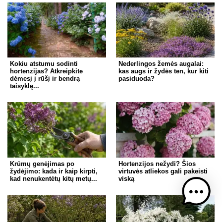
Kokiu atstumu sodinti
Nederlingos žemės augalai:
hortenzijas? Atkreipkite
kas augs ir žydės ten, kur kiti
dėmesį į rūšį ir bendrą
pasiduoda?
taisyklę...
Krūmų genėjimas po
Hortenzijos nežydi? Šios
žydėjimo: kada ir kaip kirpti,
virtuvės atliekos gali pakeisti
kad nenukentėtų kitų metų...
viską