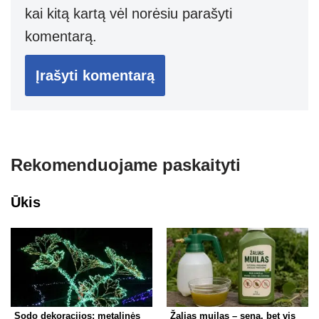
kai kitą kartą vėl norėsiu parašyti
komentarą.
Rekomenduojame paskaityti
Ūkis
Sodo dekoracijos: metalinės
Žalias muilas – sena, bet vis