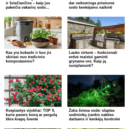
ir šviečiančios – kaip jos
dar veiksminga priemonė
pakeičia vakarinį sodo...
sodo kenkėjams naikinti
Kas yra bokashi ir kuo jis
Lauko virtuvė – funkcionali
skiriasi nuo tradicinio
erdvė maistui gaminti
kompostavimo?
gryname ore. Kaip ją
susiplanuoti?
Kvepiantys vijokliai: TOP 9,
Žalia šviesa sode: slaptas
kurie pavers tvorą ar pergolą
sodininkų įrankis nakties
tikra kvapų švente
darbams ir kenkėjų kontrolei