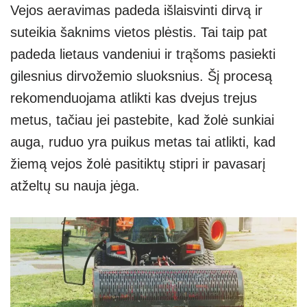
Vejos aeravimas padeda išlaisvinti dirvą ir
suteikia šaknims vietos plėstis. Tai taip pat
padeda lietaus vandeniui ir trąšoms pasiekti
gilesnius dirvožemio sluoksnius. Šį procesą
rekomenduojama atlikti kas dvejus trejus
metus, tačiau jei pastebite, kad žolė sunkiai
auga, ruduo yra puikus metas tai atlikti, kad
žiemą vejos žolė pasitiktų stipri ir pavasarį
atželtų su nauja jėga.