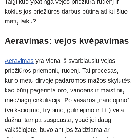
Taigi kuo ypatinga vejos priežiūra rudenį ir
kokius jos priežiūros darbus būtina atlikti šiuo
metų laiku?
Aeravimas: vejos kvėpavimas
Aeravimas
yra viena iš svarbiausių vejos
priežiūros priemonių rudenį. Tai procesas,
kurio metu dirvoje padaromos mažos skylutės,
kad būtų pagerinta oro, vandens ir maistinių
medžiagų cirkuliacija. Po vasaros „naudojimo“
(vaikščiojimo, trypimo, gulinėjimo ir t.t.) veja
dažnai tampa suspausta, ypač jei daug
vaikščiojote, buvo ant jos žaidžiama ar