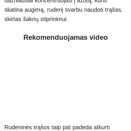
dažniausiai koncentruojasi į azotą, kuris
skatina augimą, rudenį svarbu naudoti trąšas,
skirtas šaknų stiprinimui.
Rekomenduojamas video
Rudeninės trąšos taip pat padeda atkurti