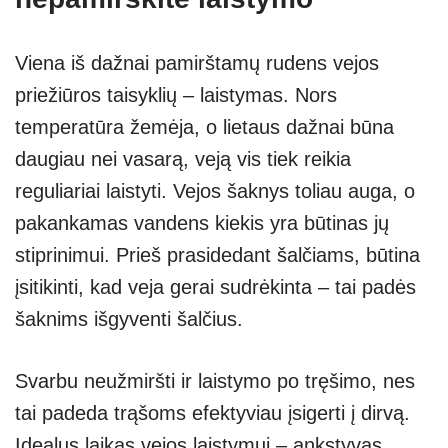
Viena iš dažnai pamirštamų rudens vejos
priežiūros taisyklių – laistymas. Nors
temperatūra žemėja, o lietaus dažnai būna
daugiau nei vasarą, veją vis tiek reikia
reguliariai laistyti. Vejos šaknys toliau auga, o
pakankamas vandens kiekis yra būtinas jų
stiprinimui. Prieš prasidedant šalčiams, būtina
įsitikinti, kad veja gerai sudrėkinta – tai padės
šaknims išgyventi šalčius.
Svarbu neužmiršti ir laistymo po tręšimo, nes
tai padeda trąšoms efektyviau įsigerti į dirvą.
Idealus laikas vejos laistymui – ankstyvas