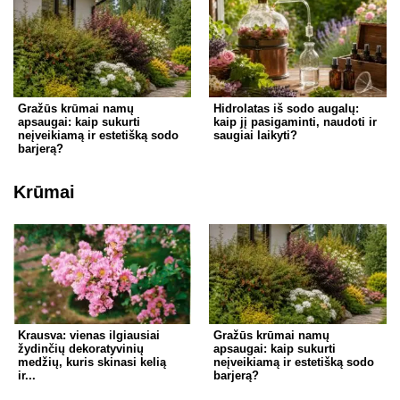
Gražūs krūmai namų
Hidrolatas iš sodo augalų:
apsaugai: kaip sukurti
kaip jį pasigaminti, naudoti ir
neįveikiamą ir estetišką sodo
saugiai laikyti?
barjerą?
Krūmai
Krausva: vienas ilgiausiai
Gražūs krūmai namų
žydinčių dekoratyvinių
apsaugai: kaip sukurti
medžių, kuris skinasi kelią
neįveikiamą ir estetišką sodo
ir...
barjerą?