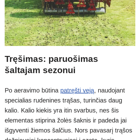
Tręšimas: paruošimas
šaltajam sezonui
Po aeravimo būtina
patręšti veją
, naudojant
specialias rudenines trąšas, turinčias daug
kalio. Kalio kiekis yra itin svarbus, nes šis
elementas stiprina žolės šaknis ir padeda jai
išgyventi žiemos šalčius. Nors pavasarį trąšos