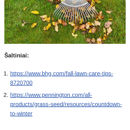
Šaltiniai:
https://www.bhg.com/fall-lawn-care-tips-
8720700
https://www.pennington.com/all-
products/grass-seed/resources/countdown-
to-winter