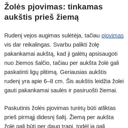
Žolės pjovimas: tinkamas
aukštis prieš žiemą
Rudenį vejos augimas sulėtėja, tačiau
pjovimas
vis dar reikalingas. Svarbu palikti žolę
pakankamai aukštą, kad ji galėtų apsisaugoti
nuo žiemos šalčio, tačiau per aukšta žolė gali
paskatinti ligų plitimą. Geriausias aukštis
rudenį yra apie 6–8 cm. Šis aukštis leidžia žolei
gauti pakankamai saulės ir pasiruošti žiemai.
Paskutinis žolės pjovimas turėtų būti atliktas
prieš pirmąjį didesnį šaltį. Žiemą per aukšta
žolė gali būti per daug trapi, todėl ją gali