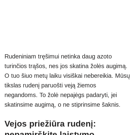
Rudeniniam tręšimui netinka daug azoto
turinčios trąšos, nes jos skatina žolės augimą.
O tuo šiuo metų laiku visiškai nebereikia. Mūsų
tikslas rudenį paruošti veją žiemos
negandoms. To žolė nepajėgs padaryti, jei
skatinsime augimą, o ne stiprinsime šaknis.
Vejos priežiūra rudenį:
nepamirškite laistymo