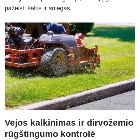
pažeisti šaltis ir sniegas.
Vejos kalkinimas ir dirvožemio
rūgštingumo kontrolė