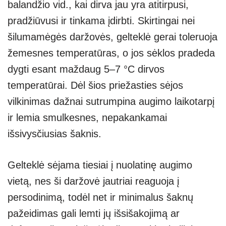
balandžio vid., kai dirva jau yra atitirpusi,
pradžiūvusi ir tinkama įdirbti. Skirtingai nei
šilumamėgės daržovės, gelteklė gerai toleruoja
žemesnes temperatūras, o jos sėklos pradeda
dygti esant maždaug 5–7 °C dirvos
temperatūrai. Dėl šios priežasties sėjos
vilkinimas dažnai sutrumpina augimo laikotarpį
ir lemia smulkesnes, nepakankamai
išsivysčiusias šaknis.
Gelteklė sėjama tiesiai į nuolatinę augimo
vietą, nes ši daržovė jautriai reaguoja į
persodinimą, todėl net ir minimalus šaknų
pažeidimas gali lemti jų išsišakojimą ar