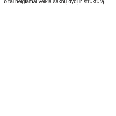
o tai neigiamai veikia šaknų dydį ir struktūrą.