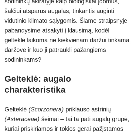
sodininkų akiratyje kaip biologiškai įdomus,
šalčiui atsparus augalas, tinkantis auginti
vidutinio klimato sąlygomis. Šiame straipsnyje
pabandysime atsakyti į klausimą, kodėl
gelteklė laikoma ne kiekvienam daržui tinkama
daržove ir kuo ji patraukli pažangiems
sodininkams?
Gelteklė: augalo
charakteristika
Gelteklė
(Scorzonera)
priklauso astrinių
(Asteraceae)
šeimai – tai ta pati augalų grupė,
kuriai priskiriamos ir tokios gerai pažįstamos