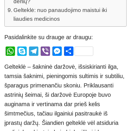
derlių?
Gelteklė: nuo panaudojimo maistui iki
liaudies medicinos
Pasidalinkite su drauge ar draugu:
W
S
T
Vi
M
S
h
ky
el
b
e
h
Gelteklė – šakninė daržovė, išsiskirianti ilga,
at
p
e
er
ss
ar
tamsia šaknimi, pieningomis sultimis ir subtiliu,
s
e
gr
e
e
šparagus primenančiu skoniu. Priklausanti
A
a
n
astrinių šeimai, ši daržovė Europoje buvo
p
m
g
auginama ir vertinama dar prieš kelis
p
er
šimtmečius, tačiau ilgainiui pasitraukė iš
įprastų daržų. Šiandien gelteklė vėl atsiduria