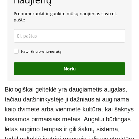
Prenumeruokit ir gaukite mūsų naujienas savo el.
pašte
Patvirtinu prenumeratą
Noriu
Biologiškai gelteklė yra daugiametis augalas,
tačiau daržininkystėje ji dažniausiai auginama
kaip dvimetė arba vienmetė kultūra, kai šaknys
kasamos pirmaisiais metais. Augalui būdingas
lėtas augimo tempas ir gili šaknų sistema,
todėl gelteklė jautriai reaguoja į dirvos struktūrą