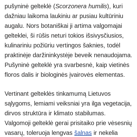
pušyninė gelteklė (
Scorzonera humilis
), kuri
dažniau laikoma laukiniu ar pusiau kultūriniu
augalu. Nors botaniškai ji artima valgomajai
gelteklei, ši rūšis neturi tokios išsivysčiusios,
kulinariniu požiūriu vertingos šaknies, todėl
praktinėje daržininkystėje beveik nenaudojama.
Pušyninė gelteklė yra svarbesnė, kaip vietinės
floros dalis ir biologinės įvairovės elementas.
Vertinant gelteklės tinkamumą Lietuvos
sąlygoms, lemiami veiksniai yra ilga vegetacija,
dirvos struktūra ir klimato stabilumas.
Valgomoji gelteklė gerai prisitaiko prie vėsesnių
vasarų, toleruoja lengvas
šalnas
ir nekelia