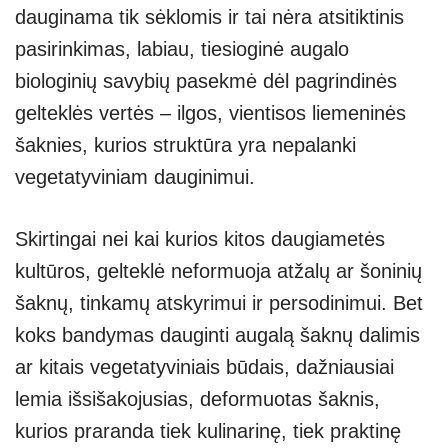
dauginama tik sėklomis ir tai nėra atsitiktinis
pasirinkimas, labiau, tiesioginė augalo
biologinių savybių pasekmė dėl pagrindinės
gelteklės vertės – ilgos, vientisos liemeninės
šaknies, kurios struktūra yra nepalanki
vegetatyviniam dauginimui.
Skirtingai nei kai kurios kitos daugiametės
kultūros, gelteklė neformuoja atžalų ar šoninių
šaknų, tinkamų atskyrimui ir persodinimui. Bet
koks bandymas dauginti augalą šaknų dalimis
ar kitais vegetatyviniais būdais, dažniausiai
lemia išsišakojusias, deformuotas šaknis,
kurios praranda tiek kulinarinę, tiek praktinę