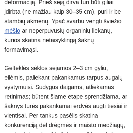
deformaciją. Prieš sėją dirva turi būti giliai
įdirbta (ne mažiau kaip 30–35 cm), puri ir be
stambių akmenų. Ypač svarbu vengti šviežio
mėšlo
ar neperpuvusių organinių liekanų,
kurios skatina netaisyklingą šaknų
formavimąsi.
Gelteklės sėklos sėjamos 2–3 cm gyliu,
eilėmis, paliekant pakankamus tarpus augalų
vystymuisi. Sudygus daigams, atliekamas
retinimas; būtent šiame etape sprendžiama, ar
šaknys turės pakankamai erdvės augti tiesiai ir
vientisai. Per tankus pasėlis skatina
konkurenciją dėl drėgmės ir maisto medžiagų,