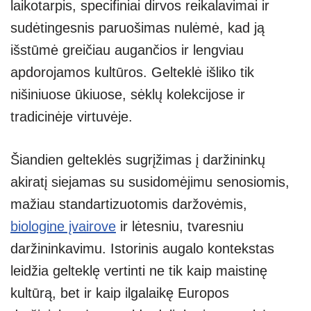
laikotarpis, specifiniai dirvos reikalavimai ir
sudėtingesnis paruošimas nulėmė, kad ją
išstūmė greičiau augančios ir lengviau
apdorojamos kultūros. Gelteklė išliko tik
nišiniuose ūkiuose, sėklų kolekcijose ir
tradicinėje virtuvėje.
Šiandien gelteklės sugrįžimas į daržininkų
akiratį siejamas su susidomėjimu senosiomis,
mažiau standartizuotomis daržovėmis,
biologine įvairove
ir lėtesniu, tvaresniu
daržininkavimu. Istorinis augalo kontekstas
leidžia gelteklę vertinti ne tik kaip maistinę
kultūrą, bet ir kaip ilgalaikę Europos