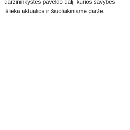
daržininkystės paveldo dalį, kurios savybės
išlieka aktualios ir šiuolaikiniame darže.