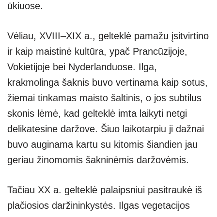
ūkiuose.
Vėliau, XVIII–XIX a., gelteklė pamažu įsitvirtino
ir kaip maistinė kultūra, ypač Prancūzijoje,
Vokietijoje bei Nyderlanduose. Ilga,
krakmolinga šaknis buvo vertinama kaip sotus,
žiemai tinkamas maisto šaltinis, o jos subtilus
skonis lėmė, kad gelteklė imta laikyti netgi
delikatesine daržove. Šiuo laikotarpiu ji dažnai
buvo auginama kartu su kitomis šiandien jau
geriau žinomomis šakninėmis daržovėmis.
Tačiau XX a. gelteklė palaipsniui pasitraukė iš
plačiosios daržininkystės. Ilgas vegetacijos