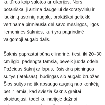
kultūros kaip salotos ar cikorijos. Nors
botaniškai ji artima daugeliui dekoratyvinių ir
laukinių astrinių augalų, praktiškai gelteklė
vertinama pirmiausia dėl savo mėsingos, ilgos
liemeninės šaknies, kuri yra pagrindinė
valgomoji augalo dalis.
Šaknis paprastai būna cilindrinė, tiesi, iki 20–30
cm ilgio, padengta tamsia, beveik juoda odele.
Pažeidus šaknį ar lapus, išsiskiria pieningos
sultys (lateksas), būdingas šio augalo bruožas.
Šios sultys ne tik apsaugo augalą nuo kenkėjų,
bet ir lemia, kad šviežia šaknis greitai
oksiduojasi, todėl kulinarijoje dažnai