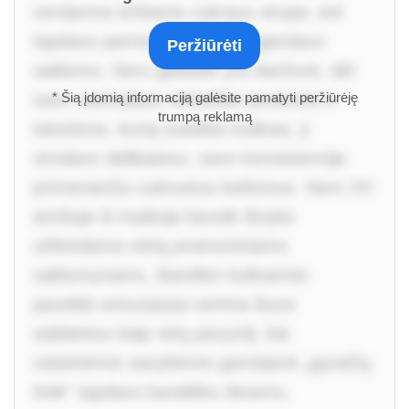
verdamos tirštame cukraus sirupe, kol
tapdavo permatomos ir prisigerdavo
Peržiūrėti
saldumo. Nors gelteklė yra daržovė, dėl
savo natūralaus riešutiško poskonio ir
* Šią įdomią informaciją galėsite pamatyti peržiūrėję
trumpą reklamą
tekstūros, kurią suteikia inulinas, ji
virsdavo delikatesu, savo konsistencija
primenančiu cukruotus kaštonus. Nors XX
amžiuje ši tradicija beveik išnyko
užleisdama vietą pramoniniams
saldumynams, šiandien kulinarinio
paveldo entuziastai vertina šiuos
saldainius kaip retą pavyzdį, kai
vaistinėmis savybėmis garsėjanti „gyvačių
žolė“ tapdavo karališku desertu.