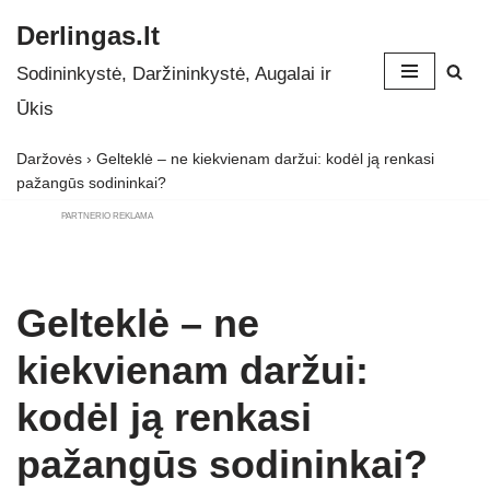
Derlingas.lt
Skip
Sodininkystė, Daržininkystė, Augalai ir
to
Ūkis
content
Daržovės
›
Gelteklė – ne kiekvienam daržui: kodėl ją renkasi
pažangūs sodininkai?
PARTNERIO REKLAMA
Gelteklė – ne
kiekvienam daržui:
kodėl ją renkasi
pažangūs sodininkai?