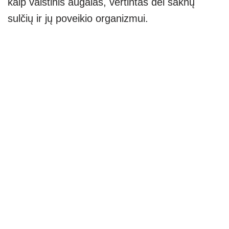
kaip vaistinis augalas, vertintas dėl šaknų
sulčių ir jų poveikio organizmui.