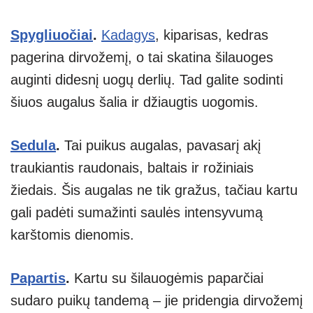
Spygliuočiai
.
Kadagys
, kiparisas, kedras
pagerina dirvožemį, o tai skatina šilauoges
auginti didesnį uogų derlių. Tad galite sodinti
šiuos augalus šalia ir džiaugtis uogomis.
Sedula
.
Tai puikus augalas, pavasarį akį
traukiantis raudonais, baltais ir rožiniais
žiedais. Šis augalas ne tik gražus, tačiau kartu
gali padėti sumažinti saulės intensyvumą
karštomis dienomis.
Papartis
.
Kartu su šilauogėmis paparčiai
sudaro puikų tandemą – jie pridengia dirvožemį