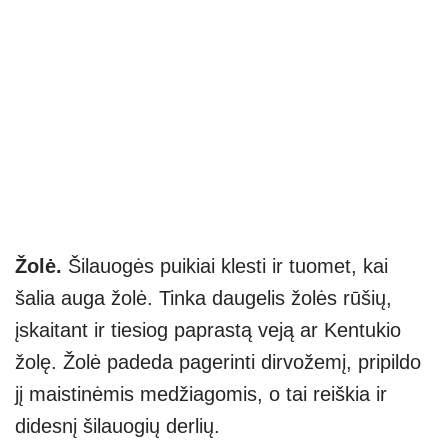
Žolė.
Šilauogės puikiai klesti ir tuomet, kai
šalia auga žolė. Tinka daugelis žolės rūšių,
įskaitant ir tiesiog paprastą veją ar Kentukio
žolę. Žolė padeda pagerinti dirvožemį, pripildo
jį maistinėmis medžiagomis, o tai reiškia ir
didesnį šilauogių derlių.