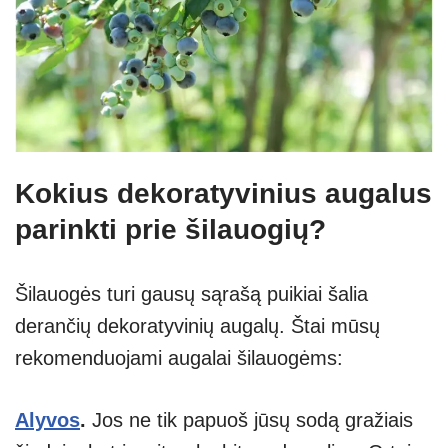
Kokius dekoratyvinius augalus
parinkti prie šilauogių?
Šilauogės turi gausų sąrašą puikiai šalia
derančių dekoratyvinių augalų. Štai mūsų
rekomenduojami augalai šilauogėms:
Alyvos
.
Jos ne tik papuoš jūsų sodą gražiais