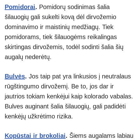
Pomidorai
.
Pomidorų sodinimas šalia
šilauogių gali sukelti kovą dėl dirvožemio
dominavimo ir maistinių medžiagų. Tiek
pomidorams, tiek šilauogėms reikalingas
skirtingas dirvožemis, todėl sodinti šalia šių
augalų nederėtų.
Bulvės
.
Jos taip pat yra linkusios į neutralaus
rūgštingumo dirvožemį. Be to, jos dar ir
jautrios tokiam kenkėjui kaip kolorado vabalas.
Bulves auginant šalia šilauogių, gali padidėti
kenkėjų užkrėtimo rizika.
Kopūstai ir brokoliai
.
Šiems augalams labiau