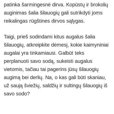
patinka šarmingesnė dirva. Kopūstų ir brokolių
auginimas šalia šilauogių gali sutrikdyti joms
reikalingas rūgštines dirvos sąlygas.
Taigi, prieš sodindami kitus augalus šalia
šilauogių, atkreipkite dėmesį, kokie kaimyniniai
augalai yra tinkamiausi. Galbūt teks
perplanuoti savo sodą, sukeisti augalus
vietomis, tačiau tai pagerins jūsų šilauogių
augimą bei derlių. Na, o kas gali būti skaniau,
už saują šviežių, saldžių ir sultingų šilauogių iš
savo sodo?