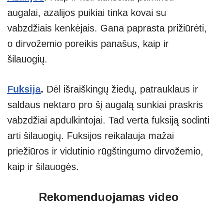
augalai, azalijos puikiai tinka kovai su
vabzdžiais kenkėjais. Gana paprasta prižiūrėti,
o dirvožemio poreikis panašus, kaip ir
šilauogių.
Fuksija
.
Dėl išraiškingų žiedų, patrauklaus ir
saldaus nektaro pro šį augalą sunkiai praskris
vabzdžiai apdulkintojai. Tad verta fuksiją sodinti
arti šilauogių. Fuksijos reikalauja mažai
priežiūros ir vidutinio rūgštingumo dirvožemio,
kaip ir šilauogės.
Rekomenduojamas video