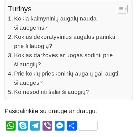
Turinys
Kokia kaimyninių augalų nauda
šilauogėms?
Kokius dekoratyvinius augalus parinkti
prie šilauogių?
Kokias daržoves ar uogas sodinti prie
šilauogių?
Prie kokių prieskoninių augalų gali augti
šilauogės?
Ko nesodinti šalia šilauogių?
Pasidalinkite su drauge ar draugu:
W
S
T
Vi
M
S
h
ky
el
b
e
h