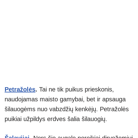
Petražolės
.
Tai ne tik puikus prieskonis,
naudojamas maisto gamybai, bet ir apsauga
šilauogėms nuo vabzdžių kenkėjų. Petražolės
puikiai užpildys erdves šalia šilauogių.
Šalavijai
.
Nors šio augalo poreikiai dirvožemiui