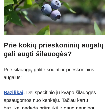
Prie kokių prieskoninių augalų
gali augti šilauogės?
Prie šilauogių galite sodinti ir prieskoninius
augalus:
Bazilikai
.
Dėl specifinio jų kvapo šilauogės
apsaugomos nuo kenkėjų. Tačiau kartu
bazilikai padeda pritraukti ir daug naudingų