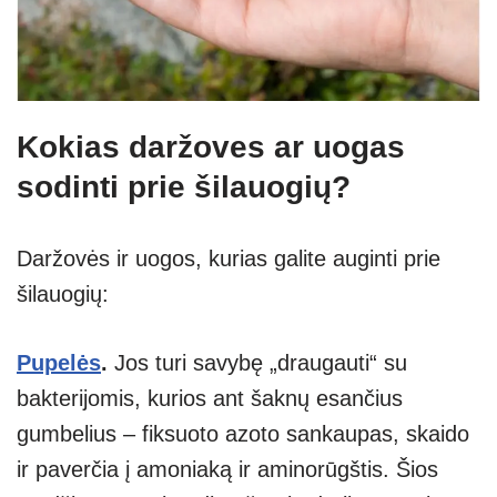
Kokias daržoves ar uogas
sodinti prie šilauogių?
Daržovės ir uogos, kurias galite auginti prie
šilauogių:
Pupelės
.
Jos turi savybę „draugauti“ su
bakterijomis, kurios ant šaknų esančius
gumbelius – fiksuoto azoto sankaupas, skaido
ir paverčia į amoniaką ir aminorūgštis. Šios