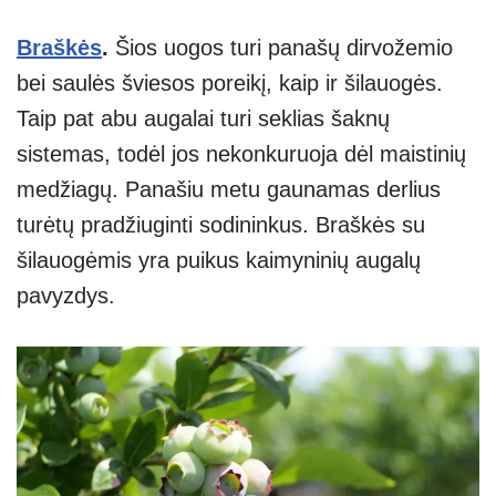
Braškės
.
Šios uogos turi panašų dirvožemio
bei saulės šviesos poreikį, kaip ir šilauogės.
Taip pat abu augalai turi seklias šaknų
sistemas, todėl jos nekonkuruoja dėl maistinių
medžiagų. Panašiu metu gaunamas derlius
turėtų pradžiuginti sodininkus. Braškės su
šilauogėmis yra puikus kaimyninių augalų
pavyzdys.