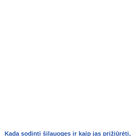
Kada sodinti šilauoges ir kaip jas prižiūrėti,