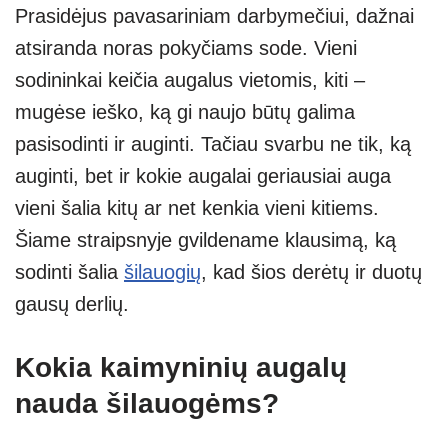
Prasidėjus pavasariniam darbymečiui, dažnai
at
p
e
er
ss
ar
atsiranda noras pokyčiams sode. Vieni
s
e
gr
e
e
sodininkai keičia augalus vietomis, kiti –
A
a
n
mugėse ieško, ką gi naujo būtų galima
p
m
g
pasisodinti ir auginti. Tačiau svarbu ne tik, ką
p
er
auginti, bet ir kokie augalai geriausiai auga
vieni šalia kitų ar net kenkia vieni kitiems.
Šiame straipsnyje gvildename klausimą, ką
sodinti šalia
šilauogių
, kad šios derėtų ir duotų
gausų derlių.
Kokia kaimyninių augalų
nauda šilauogėms?