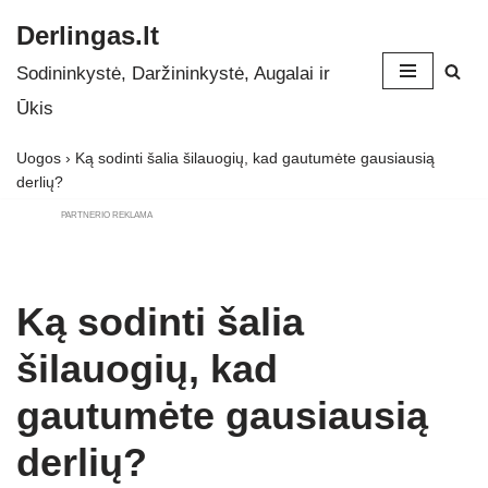
Derlingas.lt
Skip
Sodininkystė, Daržininkystė, Augalai ir
to
Ūkis
content
Uogos
›
Ką sodinti šalia šilauogių, kad gautumėte gausiausią
derlių?
PARTNERIO REKLAMA
Ką sodinti šalia
šilauogių, kad
gautumėte gausiausią
derlių?