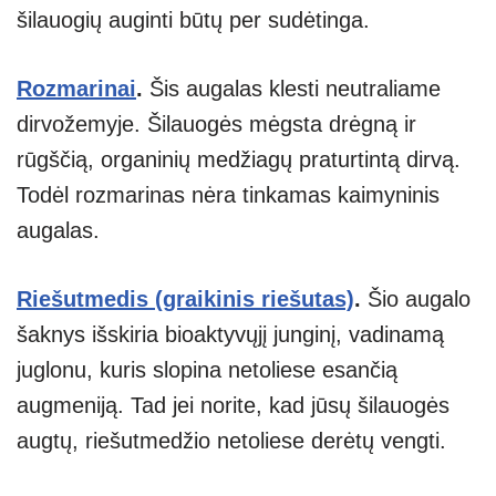
šilauogių auginti būtų per sudėtinga.
Rozmarinai
.
Šis augalas klesti neutraliame
dirvožemyje. Šilauogės mėgsta drėgną ir
rūgščią, organinių medžiagų praturtintą dirvą.
Todėl rozmarinas nėra tinkamas kaimyninis
augalas.
Riešutmedis (graikinis riešutas)
.
Šio augalo
šaknys išskiria bioaktyvųjį junginį, vadinamą
juglonu, kuris slopina netoliese esančią
augmeniją. Tad jei norite, kad jūsų šilauogės
augtų, riešutmedžio netoliese derėtų vengti.