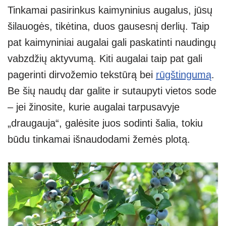
Tinkamai pasirinkus kaimyninius augalus, jūsų
šilauogės, tikėtina, duos gausesnį derlių. Taip
pat kaimyniniai augalai gali paskatinti naudingų
vabzdžių aktyvumą. Kiti augalai taip pat gali
pagerinti dirvožemio tekstūrą bei
rūgštingumą
.
Be šių naudų dar galite ir sutaupyti vietos sode
– jei žinosite, kurie augalai tarpusavyje
„draugauja“, galėsite juos sodinti šalia, tokiu
būdu tinkamai išnaudodami žemės plotą.