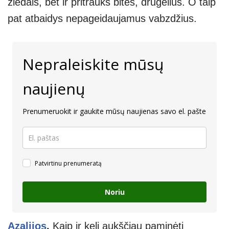
žiedais, bet ir pritrauks bites, drugelius. O taip
pat atbaidys nepageidaujamus vabzdžius.
Nepraleiskite mūsų
naujienų
Prenumeruokit ir gaukite mūsų naujienas savo el. pašte
Patvirtinu prenumeratą
Noriu
Azalijos
.
Kaip ir keli aukščiau paminėti