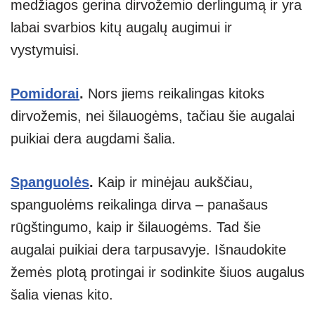
medžiagos gerina dirvožemio derlingumą ir yra
labai svarbios kitų augalų augimui ir
vystymuisi.
Pomidorai
.
Nors jiems reikalingas kitoks
dirvožemis, nei šilauogėms, tačiau šie augalai
puikiai dera augdami šalia.
Spanguolės
.
Kaip ir minėjau aukščiau,
spanguolėms reikalinga dirva – panašaus
rūgštingumo, kaip ir šilauogėms. Tad šie
augalai puikiai dera tarpusavyje. Išnaudokite
žemės plotą protingai ir sodinkite šiuos augalus
šalia vienas kito.