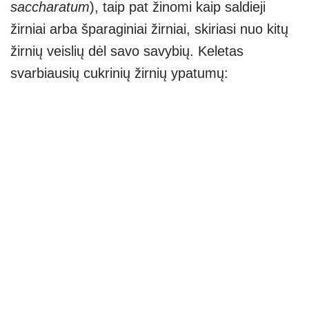
saccharatum
), taip pat žinomi kaip saldieji
žirniai arba šparaginiai žirniai, skiriasi nuo kitų
žirnių veislių dėl savo savybių. Keletas
svarbiausių cukrinių žirnių ypatumų: