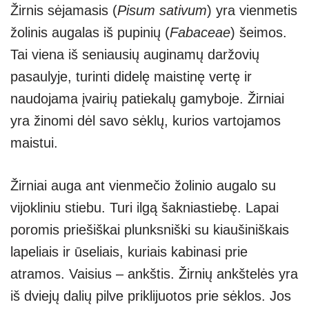
Žirnis sėjamasis (
Pisum sativum
) yra vienmetis
žolinis augalas iš pupinių (
Fabaceae
) šeimos.
Tai viena iš seniausių auginamų daržovių
pasaulyje, turinti didelę maistinę vertę ir
naudojama įvairių patiekalų gamyboje. Žirniai
yra žinomi dėl savo sėklų, kurios vartojamos
maistui.
Žirniai auga ant vienmečio žolinio augalo su
vijokliniu stiebu. Turi ilgą šakniastiebę. Lapai
poromis priešiškai plunksniški su kiaušiniškais
lapeliais ir ūseliais, kuriais kabinasi prie
atramos. Vaisius – ankštis. Žirnių ankštelės yra
iš dviejų dalių pilve priklijuotos prie sėklos. Jos