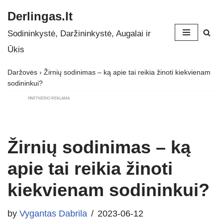
Derlingas.lt
Skip
Sodininkystė, Daržininkystė, Augalai ir
to
Ūkis
content
Daržovės
›
Žirnių sodinimas – ką apie tai reikia žinoti kiekvienam
sodininkui?
PARTNERIO REKLAMA
Žirnių sodinimas – ką
apie tai reikia žinoti
kiekvienam sodininkui?
by
Vygantas Dabrila
2023-06-12