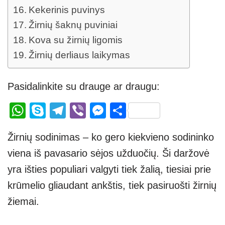
Kekerinis puvinys
Žirnių šaknų puviniai
Kova su žirnių ligomis
Žirnių derliaus laikymas
Pasidalinkite su drauge ar draugu:
W
S
T
Vi
M
S
h
ky
el
b
e
h
Žirnių sodinimas – ko gero kiekvieno sodininko
at
p
e
er
ss
ar
viena iš pavasario sėjos užduočių. Ši daržovė
s
e
gr
e
e
yra išties populiari valgyti tiek žalią, tiesiai prie
A
a
n
krūmelio gliaudant ankštis, tiek pasiruošti žirnių
p
m
g
žiemai.
p
er