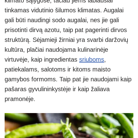
klimato sąlygose, tačiau jiems labiausiai
tinkamas vidutinio šilumos klimatas. Augalai
gali būti naudingi sodo augalai, nes jie gali
prisotinti dirvą azotu, taip pat pagerinti dirvos
struktūrą. Sėjamieji žirniai yra svarbi daržovių
kultūra, plačiai naudojama kulinarinėje
virtuvėje, kaip ingredientas
sriuboms
,
patiekalams, salotoms ir kitoms maisto
gamybos formoms. Taip pat jie naudojami kaip
pašaras gyvulininkystėje ir kaip žaliava
pramonėje.