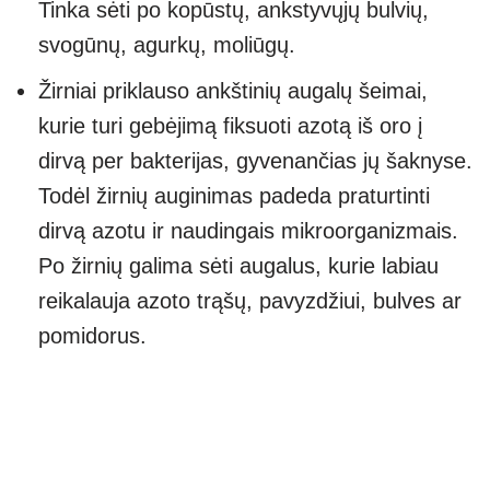
Tinka sėti po kopūstų, ankstyvųjų bulvių,
svogūnų, agurkų, moliūgų.
Žirniai priklauso ankštinių augalų šeimai,
kurie turi gebėjimą fiksuoti azotą iš oro į
dirvą per bakterijas, gyvenančias jų šaknyse.
Todėl žirnių auginimas padeda praturtinti
dirvą azotu ir naudingais mikroorganizmais.
Po žirnių galima sėti augalus, kurie labiau
reikalauja azoto trąšų, pavyzdžiui, bulves ar
pomidorus.