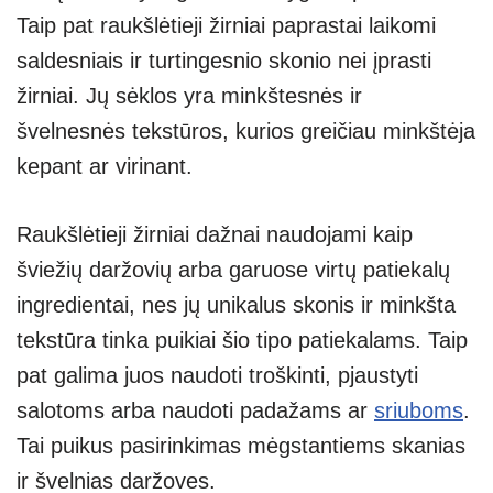
Taip pat raukšlėtieji žirniai paprastai laikomi
saldesniais ir turtingesnio skonio nei įprasti
žirniai. Jų sėklos yra minkštesnės ir
švelnesnės tekstūros, kurios greičiau minkštėja
kepant ar virinant.
Raukšlėtieji žirniai dažnai naudojami kaip
šviežių daržovių arba garuose virtų patiekalų
ingredientai, nes jų unikalus skonis ir minkšta
tekstūra tinka puikiai šio tipo patiekalams. Taip
pat galima juos naudoti troškinti, pjaustyti
salotoms arba naudoti padažams ar
sriuboms
.
Tai puikus pasirinkimas mėgstantiems skanias
ir švelnias daržoves.