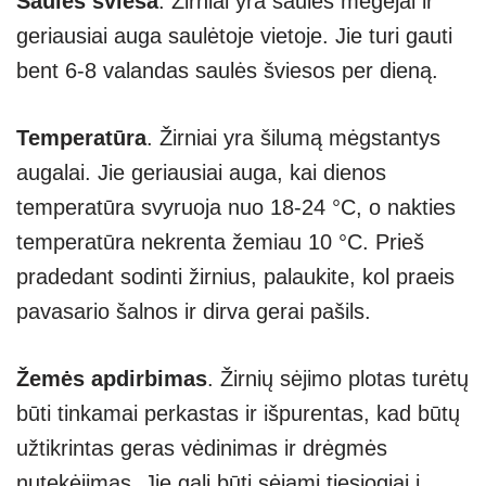
Saulės šviesa
. Žirniai yra saulės mėgėjai ir
geriausiai auga saulėtoje vietoje. Jie turi gauti
bent 6-8 valandas saulės šviesos per dieną.
Temperatūra
. Žirniai yra šilumą mėgstantys
augalai. Jie geriausiai auga, kai dienos
temperatūra svyruoja nuo 18-24 °C, o nakties
temperatūra nekrenta žemiau 10 °C. Prieš
pradedant sodinti žirnius, palaukite, kol praeis
pavasario šalnos ir dirva gerai pašils.
Žemės apdirbimas
. Žirnių sėjimo plotas turėtų
būti tinkamai perkastas ir išpurentas, kad būtų
užtikrintas geras vėdinimas ir drėgmės
nutekėjimas. Jie gali būti sėjami tiesiogiai į