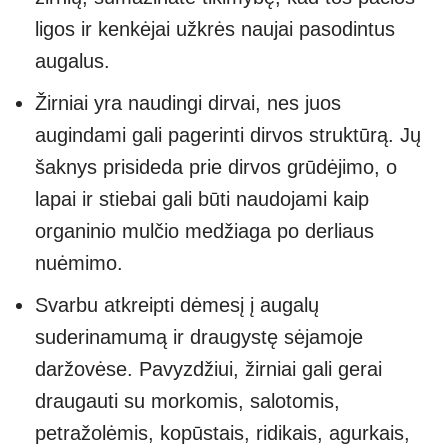
ligos ir kenkėjai užkrės naujai pasodintus
augalus.
Žirniai yra naudingi dirvai, nes juos
augindami gali pagerinti dirvos struktūrą. Jų
šaknys prisideda prie dirvos grūdėjimo, o
lapai ir stiebai gali būti naudojami kaip
organinio mulčio medžiaga po derliaus
nuėmimo.
Svarbu atkreipti dėmesį į augalų
suderinamumą ir draugystę sėjamoje
daržovėse. Pavyzdžiui, žirniai gali gerai
draugauti su morkomis, salotomis,
petražolėmis, kopūstais, ridikais, agurkais,