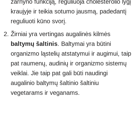
žarnyno funkciją, reguliuoja cholesterolio lygį
kraujyje ir teikia sotumo jausmą, padedantį
reguliuoti kūno svorį.
Žirniai yra vertingas augalinės kilmės
baltymų šaltinis
. Baltymai yra būtini
organizmo ląstelių atstatymui ir augimui, taip
pat raumenų, audinių ir organizmo sistemų
veiklai. Jie taip pat gali būti naudingi
augalinio baltymų šaltinio šaltiniu
vegetarams ir veganams.