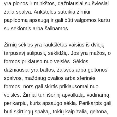
yra plonos ir minkštos, dažniausiai su šviesiai
žalia spalva. Ankštelės suteikia žirniui
papildomą apsaugą ir gali būti valgomos kartu
su sėklomis arba šalinamos.
Žirnių sėklos yra raukšlėtas vaisius iš dviejų
tarpusavį sulipusių sėklidžių. Jos yra mažos, o
formos priklauso nuo veislės. Sėklos
dažniausiai yra baltos, žalsvos arba geltonos
spalvos, maždaug ovalios arba sferinės
formos, nors gali skirtis priklausomai nuo
veislės. Žirniai turi išorinį apvalkalą, vadinamą
perikarpiu, kuris apsaugo sėklą. Perikarpis gali
būti skirtingų spalvų, tokių kaip žalia, geltona,