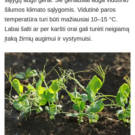
sąlygų augti gerai. Jie geriausiai auga vidutinio
šilumos klimato sąlygomis. Vidutinė paros
temperatūra turi būti mažiausiai 10–15 °C.
Labai šalti ar per karšti orai gali turėti neigiamą
įtaką žirnių augimui ir vystymuisi.