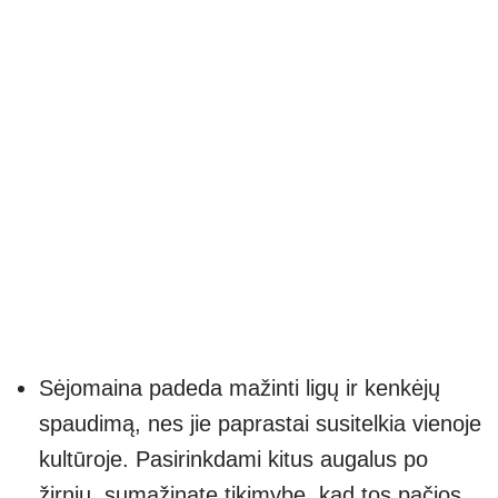
Sėjomaina padeda mažinti ligų ir kenkėjų
spaudimą, nes jie paprastai susitelkia vienoje
kultūroje. Pasirinkdami kitus augalus po
žirnių, sumažinate tikimybę, kad tos pačios