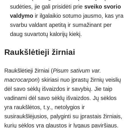
sudėties, jie gali prisidėti prie
sveiko svorio
valdymo
ir ilgalaikio sotumo jausmo, kas yra
svarbu valdant apetitą ir sumažinant per
daug suvartotų kalorijų kiekį.
Raukšlėtieji žirniai
Raukšlėtieji žirniai (
Pisum sativum var.
macrocarpon
) skiriasi nuo įprastų žirnių veislių
dėl savo sėklų išvaizdos ir savybių. Jie taip
vadinami dėl savo sėklų išvaizdos. Jų sėklos
yra raukšlėtos, t.y., netolygios ir
susiraukšlėjusios, palyginti su įprastais žirniais,
kurių sėklos yra glaustos ir lygaus paviršiaus.