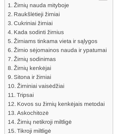
Žirnių nauda mityboje
Raukšlėtieji žirniai
Cukriniai žirniai
Kada sodinti žirnius
Žirniams tinkama vieta ir sąlygos
Žirnio sėjomainos nauda ir ypatumai
Žirnių sodinimas
Žirnių kenkėjai
Sitona ir žirniai
Žirniniai vaisėdžiai
Tripsai
Kovos su žirnių kenkėjais metodai
Askochitozė
Žirnių netikroji miltligė
Tikroji miltligė