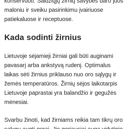
konservuoti. Saldžiųjų žirnių savybės daro juos
maloniu ir sveiku pasirinkimu įvairiuose
patiekaluose ir receptuose.
Kada sodinti žirnius
Lietuvoje sėjamieji žirniai gali būti auginami
pavasarį arba ankstyvą rudenį. Optimalus
laikas sėti žirnius priklauso nuo oro sąlygų ir
žemės temperatūros. Žirnių sėjos laikotarpis
Lietuvoje paprastai yra balandžio ir gegužės
mėnesiai.
Svarbu žinoti, kad žirniams reikia tam tikrų oro