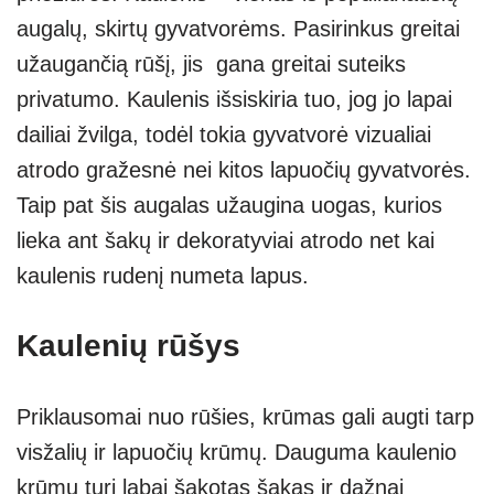
augalų, skirtų gyvatvorėms. Pasirinkus greitai
užaugančią rūšį, jis gana greitai suteiks
privatumo. Kaulenis išsiskiria tuo, jog jo lapai
dailiai žvilga, todėl tokia gyvatvorė vizualiai
atrodo gražesnė nei kitos lapuočių gyvatvorės.
Taip pat šis augalas užaugina uogas, kurios
lieka ant šakų ir dekoratyviai atrodo net kai
kaulenis rudenį numeta lapus.
Kaulenių rūšys
Priklausomai nuo rūšies, krūmas gali augti tarp
visžalių ir lapuočių krūmų. Dauguma kaulenio
krūmų turi labai šakotas šakas ir dažnai