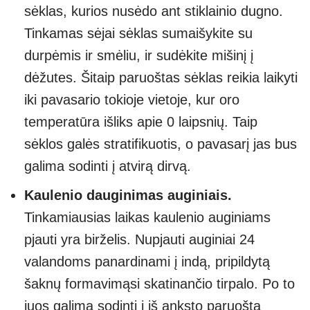
sėklas, kurios nusėdo ant stiklainio dugno.
Tinkamas sėjai sėklas sumaišykite su
durpėmis ir smėliu, ir sudėkite mišinį į
dėžutes. Šitaip paruoštas sėklas reikia laikyti
iki pavasario tokioje vietoje, kur oro
temperatūra išliks apie 0 laipsnių. Taip
sėklos galės stratifikuotis, o pavasarį jas bus
galima sodinti į atvirą dirvą.
Kaulenio dauginimas auginiais.
Tinkamiausias laikas kaulenio auginiams
pjauti yra birželis. Nupjauti auginiai 24
valandoms panardinami į indą, pripildytą
šaknų formavimąsi skatinančio tirpalo. Po to
juos galima sodinti į iš anksto paruoštą