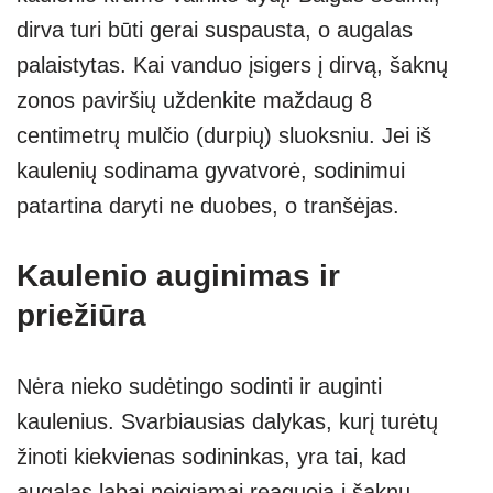
dirva turi būti gerai suspausta, o augalas
palaistytas. Kai vanduo įsigers į dirvą, šaknų
zonos paviršių uždenkite maždaug 8
centimetrų mulčio (durpių) sluoksniu. Jei iš
kaulenių sodinama gyvatvorė, sodinimui
patartina daryti ne duobes, o tranšėjas.
Kaulenio auginimas ir
priežiūra
Nėra nieko sudėtingo sodinti ir auginti
kaulenius. Svarbiausias dalykas, kurį turėtų
žinoti kiekvienas sodininkas, yra tai, kad
augalas labai neigiamai reaguoja į šaknų