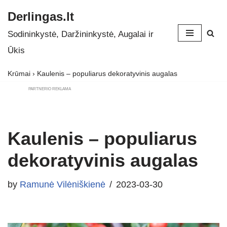
Derlingas.lt
Skip
Sodininkystė, Daržininkystė, Augalai ir
to
Ūkis
content
Krūmai
›
Kaulenis – populiarus dekoratyvinis augalas
PARTNERIO REKLAMA
Kaulenis – populiarus
dekoratyvinis augalas
by
Ramunė Vilėniškienė
2023-03-30