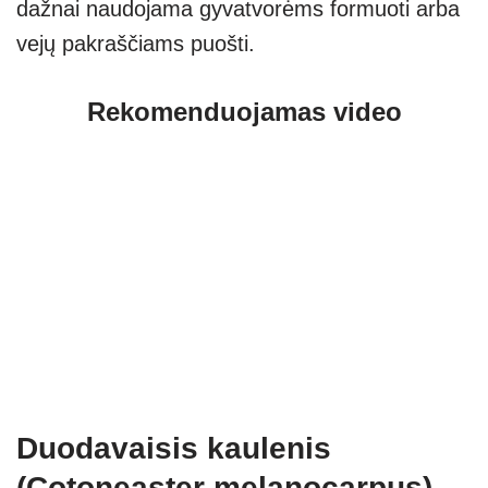
dažnai naudojama gyvatvorėms formuoti arba
vejų pakraščiams puošti.
Rekomenduojamas video
Duodavaisis kaulenis
(Cotoneaster melanocarpus)