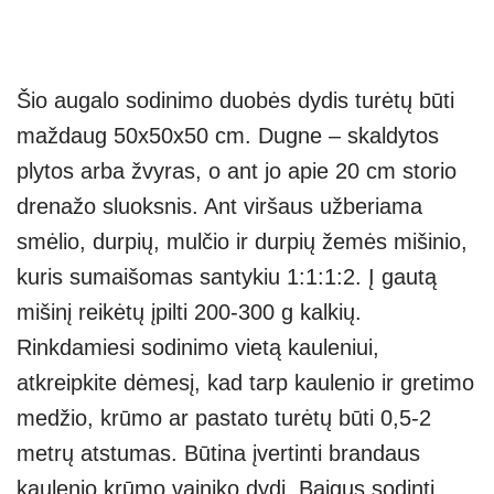
Šio augalo sodinimo duobės dydis turėtų būti
maždaug 50x50x50 cm. Dugne – skaldytos
plytos arba žvyras, o ant jo apie 20 cm storio
drenažo sluoksnis. Ant viršaus užberiama
smėlio, durpių, mulčio ir durpių žemės mišinio,
kuris sumaišomas santykiu 1:1:1:2. Į gautą
mišinį reikėtų įpilti 200-300 g kalkių.
Rinkdamiesi sodinimo vietą kauleniui,
atkreipkite dėmesį, kad tarp kaulenio ir gretimo
medžio, krūmo ar pastato turėtų būti 0,5-2
metrų atstumas. Būtina įvertinti brandaus
kaulenio krūmo vainiko dydį. Baigus sodinti,