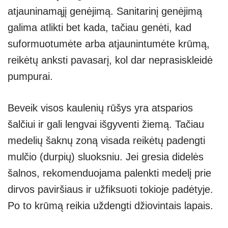
atjauninamąjį genėjimą. Sanitarinį genėjimą
galima atlikti bet kada, tačiau genėti, kad
suformuotumėte arba atjaunintumėte krūmą,
reikėtų anksti pavasarį, kol dar neprasiskleidė
pumpurai.
Beveik visos kaulenių rūšys yra atsparios
šalčiui ir gali lengvai išgyventi žiemą. Tačiau
medelių šaknų zoną visada reikėtų padengti
mulčio (durpių) sluoksniu. Jei gresia didelės
šalnos, rekomenduojama palenkti medelį prie
dirvos paviršiaus ir užfiksuoti tokioje padėtyje.
Po to krūmą reikia uždengti džiovintais lapais.