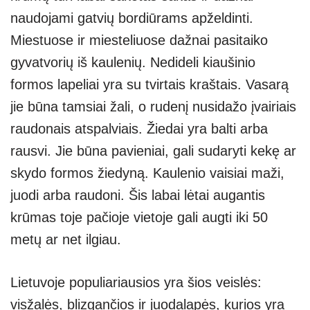
naudojami gatvių bordiūrams apželdinti.
Miestuose ir miesteliuose dažnai pasitaiko
gyvatvorių iš kaulenių. Nedideli kiaušinio
formos lapeliai yra su tvirtais kraštais. Vasarą
jie būna tamsiai žali, o rudenį nusidažo įvairiais
raudonais atspalviais. Žiedai yra balti arba
rausvi. Jie būna pavieniai, gali sudaryti kekę ar
skydo formos žiedyną. Kaulenio vaisiai maži,
juodi arba raudoni. Šis labai lėtai augantis
krūmas toje pačioje vietoje gali augti iki 50
metų ar net ilgiau.
Lietuvoje populiariausios yra šios veislės:
visžalės, blizgančios ir juodalapės, kurios yra