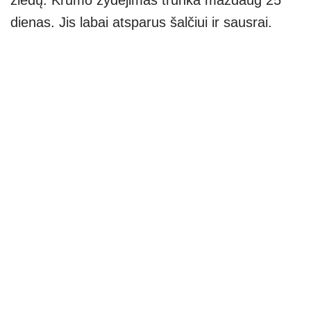
žiedų. Krūmo žydėjimas trunka maždaug 25
dienas. Jis labai atsparus šalčiui ir sausrai.