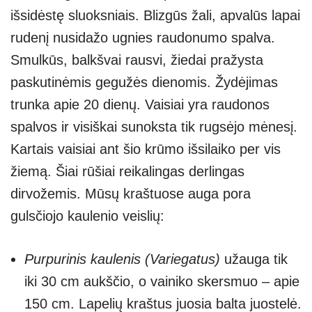
išsidėstę sluoksniais. Blizgūs žali, apvalūs lapai
rudenį nusidažo ugnies raudonumo spalva.
Smulkūs, balkšvai rausvi, žiedai pražysta
paskutinėmis gegužės dienomis. Žydėjimas
trunka apie 20 dienų. Vaisiai yra raudonos
spalvos ir visiškai sunoksta tik rugsėjo mėnesį.
Kartais vaisiai ant šio krūmo išsilaiko per vis
žiemą. Šiai rūšiai reikalingas derlingas
dirvožemis. Mūsų kraštuose auga pora
gulsčiojo kaulenio veislių:
Purpurinis kaulenis (Variegatus)
užauga tik
iki 30 cm aukščio, o vainiko skersmuo – apie
150 cm. Lapelių kraštus juosia balta juostelė.