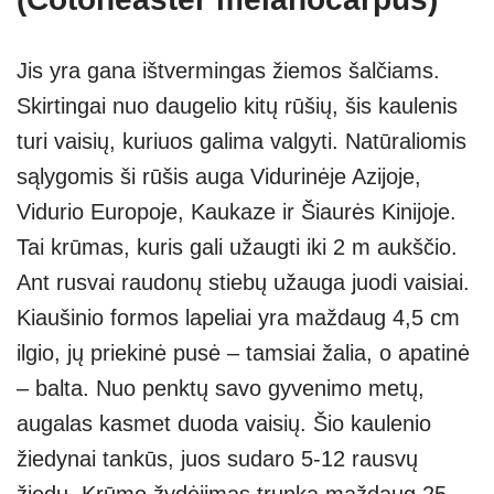
Jis yra gana ištvermingas žiemos šalčiams.
Skirtingai nuo daugelio kitų rūšių, šis kaulenis
turi vaisių, kuriuos galima valgyti. Natūraliomis
sąlygomis ši rūšis auga Vidurinėje Azijoje,
Vidurio Europoje, Kaukaze ir Šiaurės Kinijoje.
Tai krūmas, kuris gali užaugti iki 2 m aukščio.
Ant rusvai raudonų stiebų užauga juodi vaisiai.
Kiaušinio formos lapeliai yra maždaug 4,5 cm
ilgio, jų priekinė pusė – tamsiai žalia, o apatinė
– balta. Nuo penktų savo gyvenimo metų,
augalas kasmet duoda vaisių. Šio kaulenio
žiedynai tankūs, juos sudaro 5-12 rausvų