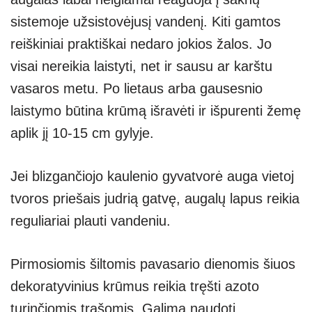
sistemoje užsistovėjusį vandenį. Kiti gamtos
reiškiniai praktiškai nedaro jokios žalos. Jo
visai nereikia laistyti, net ir sausu ar karštu
vasaros metu. Po lietaus arba gausesnio
laistymo būtina krūmą išravėti ir išpurenti žemę
aplik jį 10-15 cm gylyje.
Jei blizgančiojo kaulenio gyvatvorė auga vietoj
tvoros priešais judrią gatvę, augalų lapus reikia
reguliariai plauti vandeniu.
Pirmosiomis šiltomis pavasario dienomis šiuos
dekoratyvinius krūmus reikia tręšti azoto
turinčiomis trąšomis. Galima naudoti