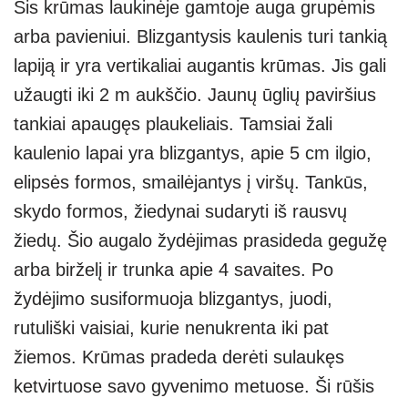
Šis krūmas laukinėje gamtoje auga grupėmis
arba pavieniui. Blizgantysis kaulenis turi tankią
lapiją ir yra vertikaliai augantis krūmas. Jis gali
užaugti iki 2 m aukščio. Jaunų ūglių paviršius
tankiai apaugęs plaukeliais. Tamsiai žali
kaulenio lapai yra blizgantys, apie 5 cm ilgio,
elipsės formos, smailėjantys į viršų. Tankūs,
skydo formos, žiedynai sudaryti iš rausvų
žiedų. Šio augalo žydėjimas prasideda gegužę
arba birželį ir trunka apie 4 savaites. Po
žydėjimo susiformuoja blizgantys, juodi,
rutuliški vaisiai, kurie nenukrenta iki pat
žiemos. Krūmas pradeda derėti sulaukęs
ketvirtuose savo gyvenimo metuose. Ši rūšis