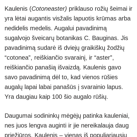
h
ky
el
b
e
h
Kaulenis (
Cotoneaster)
priklauso rožių šeimai ir
at
p
e
er
ss
ar
yra lėtai augantis visžalis lapuotis krūmas arba
s
e
gr
e
e
nedidelis medelis. Augalui pavadinimą
A
a
n
sugalvojo šveicarų botanikas C. Bauginas. Jis
p
m
g
pavadinimą sudarė iš dviejų graikiškų žodžių
p
er
“cotonea”, reiškiančio svarainį, ir “aster”,
reiškiančio panašią išvaizdą. Kaulenis gavo
savo pavadinimą dėl to, kad vienos rūšies
augalų lapai labai panašūs į svarainio lapus.
Yra daugiau kaip 100 šio augalo rūšių.
Daugumai sodininkų mėgėjų patinka kauleniai,
nes juos lengva auginti ir jie nereikalauja daug
priežiūros. Kaulenis – vienas iš populiariausių