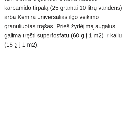
karbamido tirpalą (25 gramai 10 litrų vandens)
arba Kemira universalias ilgo veikimo
granuliuotas trąšas. Prieš žydėjimą augalus
galima tręšti superfosfatu (60 g į 1 m2) ir kaliu
(15 g į 1 m2).