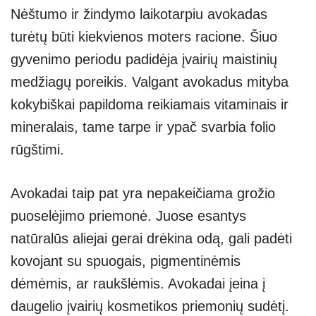
Nėštumo ir žindymo laikotarpiu avokadas
turėtų būti kiekvienos moters racione. Šiuo
gyvenimo periodu padidėja įvairių maistinių
medžiagų poreikis. Valgant avokadus mityba
kokybiškai papildoma reikiamais vitaminais ir
mineralais, tame tarpe ir ypač svarbia folio
rūgštimi.
Avokadai taip pat yra nepakeičiama grožio
puoselėjimo priemonė. Juose esantys
natūralūs aliejai gerai drėkina odą, gali padėti
kovojant su spuogais, pigmentinėmis
dėmėmis, ar raukšlėmis. Avokadai įeina į
daugelio įvairių kosmetikos priemonių sudėtį.