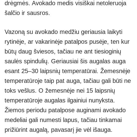
drėgmės. Avokado medis visiškai netoleruoja
šalčio ir sausros.
Vazoną su avokado medžiu geriausia laikyti
rytinėje, ar vakarinėje patalpos pusėje, ten kur
būtų daug šviesos, tačiau ne ant tiesioginių
saulės spindulių. Geriausiai šis augalas auga
esant 25–30 laipsnių temperatūrai. Žemesnėje
temperatūroje taip pat auga, tačiau gali būti ne
toks vešlus. O žemesnėje nei 15 laipsnių
temperatūroje augalas ilgainiui nunyksta.
Žiemos periodu patalpose auginami avokado
medeliai gali numesti lapus, tačiau tinkamai
prižiūrint augalą, pavasarį jie vėl išauga.