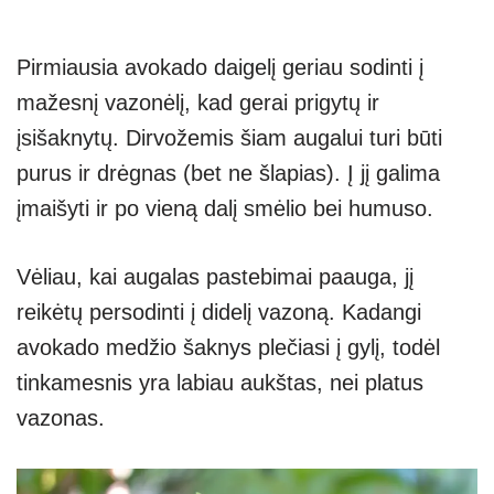
Pirmiausia avokado daigelį geriau sodinti į
mažesnį vazonėlį, kad gerai prigytų ir
įsišaknytų. Dirvožemis šiam augalui turi būti
purus ir drėgnas (bet ne šlapias). Į jį galima
įmaišyti ir po vieną dalį smėlio bei humuso.
Vėliau, kai augalas pastebimai paauga, jį
reikėtų persodinti į didelį vazoną. Kadangi
avokado medžio šaknys plečiasi į gylį, todėl
tinkamesnis yra labiau aukštas, nei platus
vazonas.