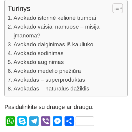
Turinys
Avokado istorinė kelionė trumpai
Avokado vaisiai namuose – misija
įmanoma?
Avokado daiginimas iš kauliuko
Avokado sodinimas
Avokado auginimas
Avokado medelio priežiūra
Avokadas – superproduktas
Avokadas – natūralus dažiklis
Pasidalinkite su drauge ar draugu:
W
S
T
Vi
M
S
h
ky
el
b
e
h