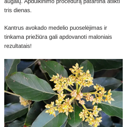
augalų. Apdulkinimo procedūrą patartina atlikti
tris dienas.
Kantrus avokado medelio puoselėjimas ir
tinkama priežiūra gali apdovanoti maloniais
rezultatais!