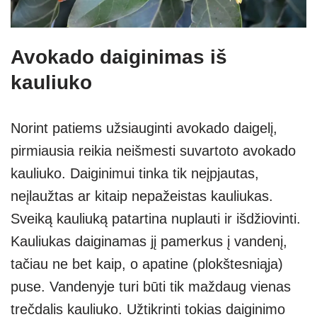
Avokado daiginimas iš
kauliuko
Norint patiems užsiauginti avokado daigelį,
pirmiausia reikia neišmesti suvartoto avokado
kauliuko. Daiginimui tinka tik neįpjautas,
neįlaužtas ar kitaip nepažeistas kauliukas.
Sveiką kauliuką patartina nuplauti ir išdžiovinti.
Kauliukas daiginamas jį pamerkus į vandenį,
tačiau ne bet kaip, o apatine (plokštesniąja)
puse. Vandenyje turi būti tik maždaug vienas
trečdalis kauliuko. Užtikrinti tokias daiginimo