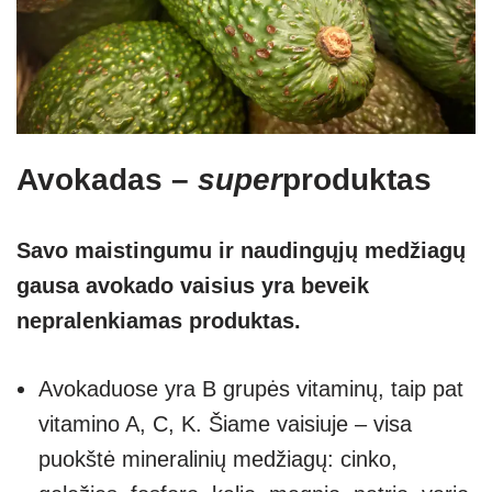
Avokadas –
super
produktas
Savo maistingumu ir naudingųjų medžiagų
gausa avokado vaisius yra beveik
nepralenkiamas produktas.
Avokaduose yra B grupės vitaminų, taip pat
vitamino A, C, K. Šiame vaisiuje – visa
puokštė mineralinių medžiagų: cinko,