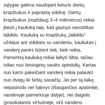
sąlygas galima naudojant keturis dantų
krapštukus ir paprastą stiklinę. Dantų
krapštukus (maždaug 3–4 milimetrus) reikia
įbesti į kauliuką taip, kad gautųsi savotiškas
laikiklis. Kauliuką su krapštukų „laikikliu“
uždėjus ant stiklinės su vandeniu, kauliukas į
vandenį panirs būtent tiek, kiek reikia.
Pamerktą kauliuką reikia laikyti šiltai, tačiau
toliau nuo tiesioginių saulės spindulių. Kartas
nuo karto pakeičiant vandenį reikia palaukti
nuo dviejų iki šešių savaičių. Jei per tą laiką
nepasirodo nei šaknys (išaugančios apatinėje,
vandenyje pamerktoje dalyje), nei daigelis
(prasikalantis viršutinėje, virš vandens