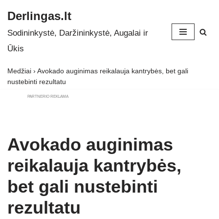
Derlingas.lt
Skip
Sodininkystė, Daržininkystė, Augalai ir
to
Ūkis
content
Medžiai
›
Avokado auginimas reikalauja kantrybės, bet gali
nustebinti rezultatu
PARTNERIO REKLAMA
Avokado auginimas
reikalauja kantrybės,
bet gali nustebinti
rezultatu