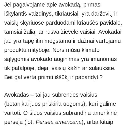
Jei pagalvojame apie avokadą, pirmas
at
p
e
er
ss
ar
iškylantis vaizdinys, tikriausiai, yra daržovių ir
s
e
gr
e
e
vaisių skyriuose parduodami kriaušės pavidalo,
A
a
n
tamsiai žalia, ar rusva žievele vaisiai. Avokadai
p
m
g
jau yra tapę itin mėgstamu ir dažnai vartojamu
p
er
produktu mityboje. Nors mūsų klimato
sąlygomis avokado auginimas yra įmanomas
tik patalpoje, deja, vaisių kažin ar sulauksite.
Bet gal verta priimti iššūkį ir pabandyti?
Avokadas – tai jau subrendęs vaisius
(botanikai juos priskiria uogoms), kuri galime
vartoti. O šiuos vaisius subrandina amerikinė
persėja (lot.
Persea americana
), arba kitaip