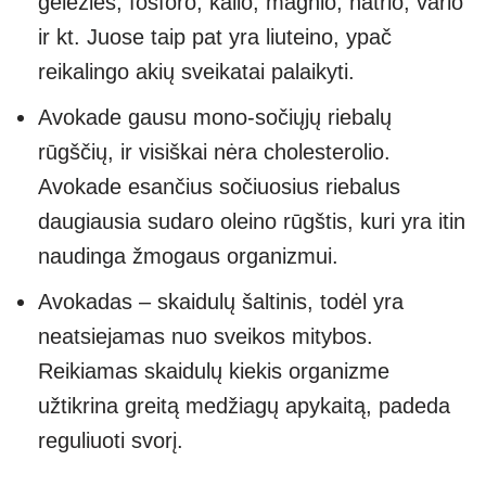
geležies, fosforo, kalio, magnio, natrio, vario
ir kt. Juose taip pat yra liuteino, ypač
reikalingo akių sveikatai palaikyti.
Avokade gausu mono-sočiųjų riebalų
rūgščių, ir visiškai nėra cholesterolio.
Avokade esančius sočiuosius riebalus
daugiausia sudaro oleino rūgštis, kuri yra itin
naudinga žmogaus organizmui.
Avokadas – skaidulų šaltinis, todėl yra
neatsiejamas nuo sveikos mitybos.
Reikiamas skaidulų kiekis organizme
užtikrina greitą medžiagų apykaitą, padeda
reguliuoti svorį.