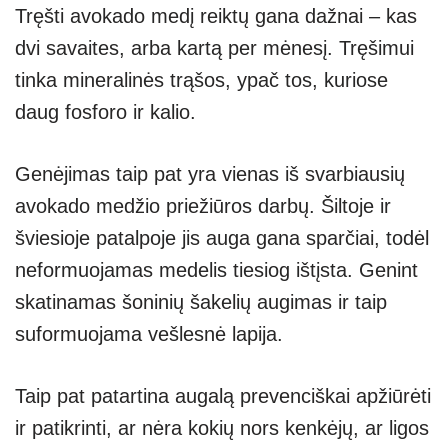
Tręšti avokado medį reiktų gana dažnai – kas
dvi savaites, arba kartą per mėnesį. Tręšimui
tinka mineralinės trąšos, ypač tos, kuriose
daug fosforo ir kalio.
Genėjimas taip pat yra vienas iš svarbiausių
avokado medžio priežiūros darbų. Šiltoje ir
šviesioje patalpoje jis auga gana sparčiai, todėl
neformuojamas medelis tiesiog ištįsta. Genint
skatinamas šoninių šakelių augimas ir taip
suformuojama vešlesnė lapija.
Taip pat patartina augalą prevenciškai apžiūrėti
ir patikrinti, ar nėra kokių nors kenkėjų, ar ligos