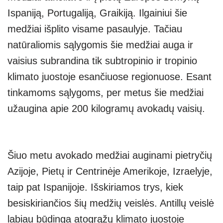
Ispaniją, Portugaliją, Graikiją. Ilgainiui šie
medžiai išplito visame pasaulyje. Tačiau
natūraliomis sąlygomis šie medžiai auga ir
vaisius subrandina tik subtropinio ir tropinio
klimato juostoje esančiuose regionuose. Esant
tinkamoms sąlygoms, per metus šie medžiai
užaugina apie 200 kilogramų avokadų vaisių.
Šiuo metu avokado medžiai auginami pietryčių
Azijoje, Pietų ir Centrinėje Amerikoje, Izraelyje,
taip pat Ispanijoje. Išskiriamos trys, kiek
besiskiriančios šių medžių veislės. Antillų veislė
labiau būdinga atogrąžų klimato juostoje