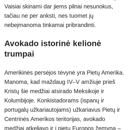
Vaisiai skinami dar jiems pilnai nesunokus,
tačiau ne per anksti, nes tuomet jų
nebeįmanoma tinkamai pribrandinti.
Avokado istorinė kelionė
trumpai
Amerikinės persėjos tėvynė yra Pietų Amerika.
Manoma, kad maždaug IV–V amžiuje prieš
Kristų šie medžiai atsirado Meksikoje ir
Kolumbijoje. Konkistadorams (ispanų ir
portugalų užkariautojams) užkariavus Pietų ir
Centrinės Amerikos teritorijas, avokado
medžiai atkeliavo ir į pietų Europos žemyną –