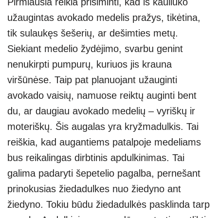
Pirmiausia reikia prisiminti, kad iš kauliuko
užaugintas avokado medelis pražys, tikėtina,
tik sulaukęs šešerių, ar dešimties metų.
Siekiant medelio žydėjimo, svarbu genint
nenukirpti pumpurų, kuriuos jis krauna
viršūnėse. Taip pat planuojant užauginti
avokado vaisių, namuose reiktų auginti bent
du, ar daugiau avokado medelių – vyriškų ir
moteriškų. Šis augalas yra kryžmadulkis. Tai
reiškia, kad augantiems patalpoje medeliams
bus reikalingas dirbtinis apdulkinimas. Tai
galima padaryti šepetelio pagalba, pernešant
prinokusias žiedadulkes nuo žiedyno ant
žiedyno. Tokiu būdu žiedadulkės pasklinda tarp