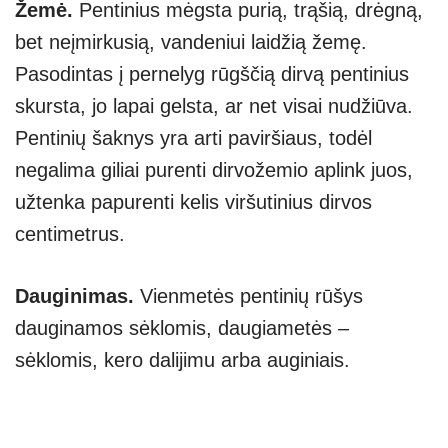
Žemė.
Pentinius mėgsta purią, trąšią, drėgną,
bet neįmirkusią, vandeniui laidžią žemę.
Pasodintas į pernelyg rūgščią dirvą pentinius
skursta, jo lapai gelsta, ar net visai nudžiūva.
Pentinių šaknys yra arti paviršiaus, todėl
negalima giliai purenti dirvožemio aplink juos,
užtenka papurenti kelis viršutinius dirvos
centimetrus.
Dauginimas.
Vienmetės pentinių rūšys
dauginamos sėklomis, daugiametės –
sėklomis, kero dalijimu arba auginiais.