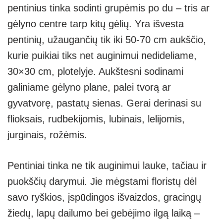
pentinius tinka sodinti grupėmis po du – tris ar
gėlyno centre tarp kitų gėlių. Yra išvesta
pentinių, užaugančių tik iki 50-70 cm aukščio,
kurie puikiai tiks net auginimui nedideliame,
30×30 cm, plotelyje. Aukštesni sodinami
galiniame gėlyno plane, palei tvorą ar
gyvatvorę, pastatų sienas. Gerai derinasi su
flioksais, rudbekijomis, lubinais, lelijomis,
jurginais, rožėmis.
Pentiniai tinka ne tik auginimui lauke, tačiau ir
puokščių darymui. Jie mėgstami floristų dėl
savo ryškios, įspūdingos išvaizdos, gracingų
žiedų, lapų dailumo bei gebėjimo ilgą laiką –