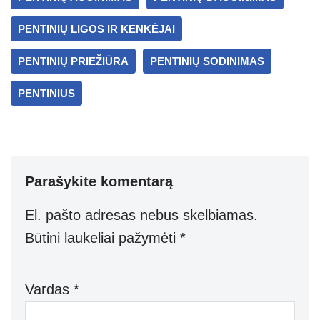
p
m
g
p
er
PENTINIŲ LIGOS IR KENKĖJAI
PENTINIŲ PRIEŽIŪRA
PENTINIŲ SODINIMAS
PENTINIUS
Parašykite komentarą
El. pašto adresas nebus skelbiamas.
Būtini laukeliai pažymėti
*
Vardas
*