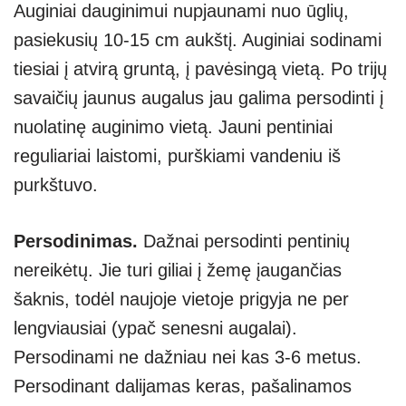
Auginiai dauginimui nupjaunami nuo ūglių,
pasiekusių 10-15 cm aukštį. Auginiai sodinami
tiesiai į atvirą gruntą, į pavėsingą vietą. Po trijų
savaičių jaunus augalus jau galima persodinti į
nuolatinę auginimo vietą. Jauni pentiniai
reguliariai laistomi, purškiami vandeniu iš
purkštuvo.
Persodinimas.
Dažnai persodinti pentinių
nereikėtų. Jie turi giliai į žemę įaugančias
šaknis, todėl naujoje vietoje prigyja ne per
lengviausiai (ypač senesni augalai).
Persodinami ne dažniau nei kas 3-6 metus.
Persodinant dalijamas keras, pašalinamos