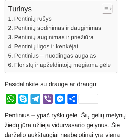
Turinys
Pentinių rūšys
Pentinių sodinimas ir dauginimas
Pentinių auginimas ir priežiūra
Pentinių ligos ir kenkėjai
Pentinius – nuodingas augalas
Floristų ir apželdintojų mėgiama gėlė
Pasidalinkite su drauge ar draugu:
W
S
T
Vi
M
S
h
ky
el
b
e
h
Pentinius – ypač ryški gėlė. Šių gėlių mėlynų
at
p
e
er
ss
ar
žiedų jūra užlieja vidurvasario gėlynus. Šie
s
e
gr
e
e
darželio aukštaūgiai neabejotinai yra viena