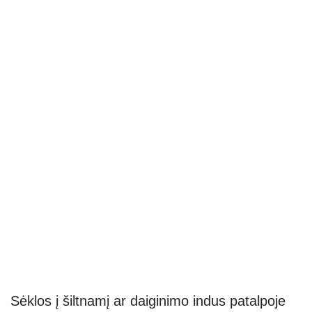
Sėklos į šiltnamį ar daiginimo indus patalpoje