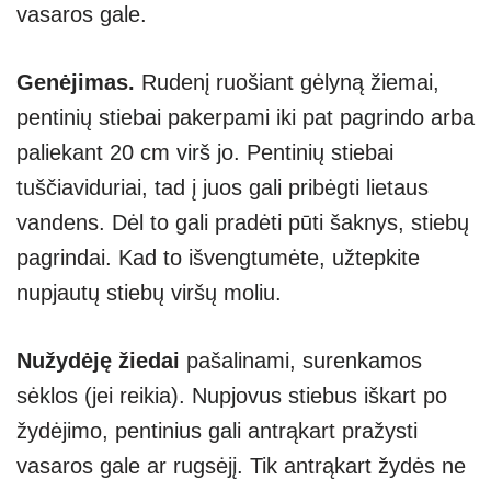
vasaros gale.
Genėjimas.
Rudenį ruošiant gėlyną žiemai,
pentinių stiebai pakerpami iki pat pagrindo arba
paliekant 20 cm virš jo. Pentinių stiebai
tuščiaviduriai, tad į juos gali pribėgti lietaus
vandens. Dėl to gali pradėti pūti šaknys, stiebų
pagrindai. Kad to išvengtumėte, užtepkite
nupjautų stiebų viršų moliu.
Nužydėję žiedai
pašalinami, surenkamos
sėklos (jei reikia). Nupjovus stiebus iškart po
žydėjimo, pentinius gali antrąkart pražysti
vasaros gale ar rugsėjį. Tik antrąkart žydės ne