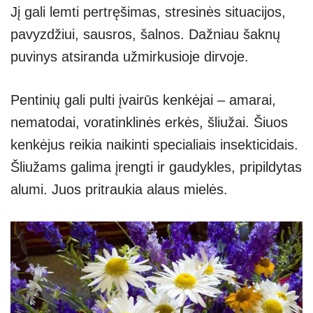
Jį gali lemti pertręšimas, stresinės situacijos,
pavyzdžiui, sausros, šalnos. Dažniau šaknų
puvinys atsiranda užmirkusioje dirvoje.
Pentinių gali pulti įvairūs kenkėjai – amarai,
nematodai, voratinklinės erkės, šliužai. Šiuos
kenkėjus reikia naikinti specialiais insekticidais.
Šliužams galima įrengti ir gaudykles, pripildytas
alumi. Juos pritraukia alaus mielės.