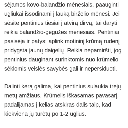
sėjamos kovo-balandžio mėnesiais, paauginti
ūgliukai išsodinami į lauką birželio mėnesį. Jei
sėsite pentinius tiesiai į atvirą dirvą, tai daryti
reikia balandžio-gegužės mėnesiais. Pentiniai
pasisėja ir patys: aplink motininį krūmą rudenį
pridygsta jaunų daigelių. Reikia nepamiršti, jog
pentinius dauginant surinktomis nuo krūmelio
sėklomis veislės savybės gali ir nepersiduoti.
Dalinti kerą galima, kai pentinius sulaukia trejų
metų amžiaus. Krūmelis iškasamas pavasarį,
padalijamas į kelias atskiras dalis taip, kad
kiekviena jų turėtų po 1-2 ūglius.