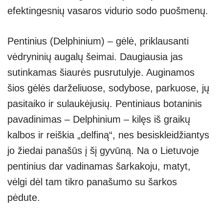
A
a
n
efektingesnių vasaros vidurio sodo puošmenų.
p
m
g
p
er
Pentinius (Delphinium) – gėlė, priklausanti
vėdryninių augalų šeimai. Daugiausia jas
sutinkamas šiaurės pusrutulyje. Auginamos
šios gėlės darželiuose, sodybose, parkuose, jų
pasitaiko ir sulaukėjusių. Pentiniaus botaninis
pavadinimas – Delphinium – kilęs iš graikų
kalbos ir reiškia „delfiną“, nes besiskleidžiantys
jo žiedai panašūs į šį gyvūną. Na o Lietuvoje
pentinius dar vadinamas šarkakoju, matyt,
vėlgi dėl tam tikro panašumo su šarkos
pėdute.