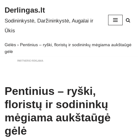
Derlingas.lt
Skip
Sodininkystė, Daržininkystė, Augalai ir
to
Ūkis
content
Gėlės
›
Pentinius – ryški, floristų ir sodininkų mėgiama aukštaūgė
gėlė
PARTNERIO REKLAMA
Pentinius – ryški,
floristų ir sodininkų
mėgiama aukštaūgė
gėlė