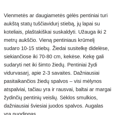
Vienmetės ar daugiametės gėlės pentiniai turi
aukštą statų tuščiavidurį stiebą, jų lapai su
koteliais, plaštakiškai suskaldyti. Užauga iki 2
metrų aukščio. Vieną pentiniaus krūmelį
sudaro 10-15 stiebų. Žiedai susitelkę didelėse,
siekiančiose iki 70-80 cm, kekėse. Kekę gali
sudaryti net iki šimto žiedų. Pentiniai žydi
vidurvasarį, apie 2-3 savaites. Dažniausiai
pasitaikančios žiedų spalvos – visi mėlynos
atspalviai, tačiau yra ir rausvai, baltai ar margai
žydinčių pentinių veislių. Sėklos smulkios,
dažniausiai šviesiai juodos spalvos. Augalas
yra nuodingas.