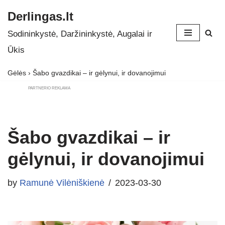
Derlingas.lt
Skip
Sodininkystė, Daržininkystė, Augalai ir
to
Ūkis
content
Gėlės
›
Šabo gvazdikai – ir gėlynui, ir dovanojimui
PARTNERIO REKLAMA
Šabo gvazdikai – ir
gėlynui, ir dovanojimui
by
Ramunė Vilėniškienė
2023-03-30