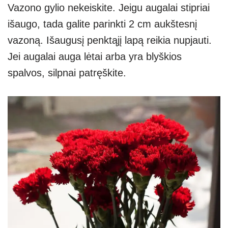
Vazono gylio nekeiskite. Jeigu augalai stipriai
išaugo, tada galite parinkti 2 cm aukštesnį
vazoną. Išaugusį penktąjį lapą reikia nupjauti.
Jei augalai auga lėtai arba yra blyškios
spalvos, silpnai patręškite.