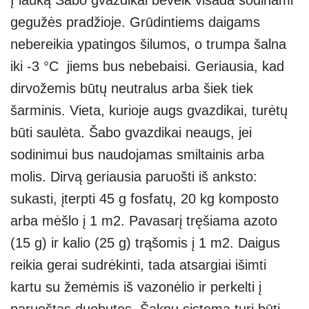
gegužės pradžioje. Grūdintiems daigams
nebereikia ypatingos šilumos, o trumpa šalna
iki -3 °C jiems bus nebebaisi. Geriausia, kad
dirvožemis būtų neutralus arba šiek tiek
šarminis. Vieta, kurioje augs gvazdikai, turėtų
būti saulėta. Šabo gvazdikai neaugs, jei
sodinimui bus naudojamas smiltainis arba
molis. Dirvą geriausia paruošti iš anksto:
sukasti, įterpti 45 g fosfatų, 20 kg komposto
arba mėšlo į 1 m2. Pavasarį tręšiama azoto
(15 g) ir kalio (25 g) trąšomis į 1 m2. Daigus
reikia gerai sudrėkinti, tada atsargiai išimti
kartu su žemėmis iš vazonėlio ir perkelti į
paruoštas duobutes. Šaknų sistema turi būti