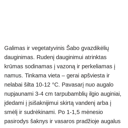
Galimas ir vegetatyvinis Šabo gvazdikėlių
dauginimas. Rudenį dauginimui atrinktas
krūmas sodinamas į vazoną ir perkeliamas į
namus. Tinkama vieta – gerai apšviesta ir
nelabai šilta 10-12 °С. Pavasarį nuo augalo
nupjaunami 3-4 cm tarpubamblių ilgio auginiai,
įdedami į įsišaknijimui skirtą vandenį arba į
smėlį ir sudrėkinami. Po 1-1,5 mėnesio
pasirodys šaknys ir vasaros pradžioje augalus