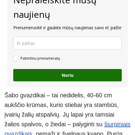
naujienų
Prenumeruokit ir gaukite mūsų naujienas savo el. pašte
Patvirtinu prenumeratą
Noriu
Šabo gvazdikai – tai nedidelis, 40-60 cm
aukščio krūmas, kurio stiebai yra stambūs,
įvairių žalių atspalvių. Jų lapai yra tamsiai
žalios spalvos, o žiedai – palyginti su
šiurpiniais
gvazdikais
, nemaži ir švelnaus kvapo. Purūs