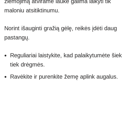
žiemojimą atvirame lauke galima laikyti tik
maloniu atsitiktinumu.
Norint išauginti gražią gėlę, reikės įdėti daug
pastangų.
Reguliariai laistykite, kad palaikytumėte šiek
tiek drėgmės.
Ravėkite ir purenkite žemę aplink augalus.