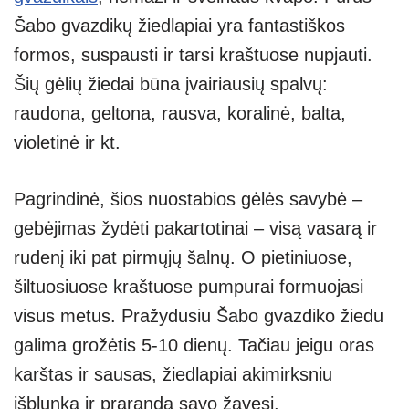
Šabo gvazdikų žiedlapiai yra fantastiškos
formos, suspausti ir tarsi kraštuose nupjauti.
Šių gėlių žiedai būna įvairiausių spalvų:
raudona, geltona, rausva, koralinė, balta,
violetinė ir kt.
Pagrindinė, šios nuostabios gėlės savybė –
gebėjimas žydėti pakartotinai – visą vasarą ir
rudenį iki pat pirmųjų šalnų. O pietiniuose,
šiltuosiuose kraštuose pumpurai formuojasi
visus metus. Pražydusiu Šabo gvazdiko žiedu
galima grožėtis 5-10 dienų. Tačiau jeigu oras
karštas ir sausas, žiedlapiai akimirksniu
išblunka ir praranda savo žavesį.