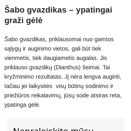
Šabo gvazdikas – ypatingai
graži gėlė
Šabo gvazdikas, priklausomai nuo gamtos
sąlygų ir auginimo vietos, gali būt tiek
vienmetis, tiek daugiametis augalas. Jis
priklauso gvazdikų (Dianthus) šeimai. Tai
kryžminimo rezultatas. Jį nėra lengva auginti,
tačiau jei laikysitės visų būtinų sodinimo ir
priežiūros reikalavimų, jūsų sode atsiras reta,
ypatinga gėlė.
Nepraleiskite mūsų