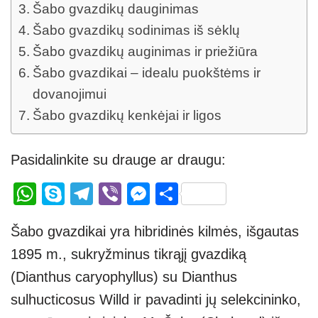
Šabo gvazdikų dauginimas
Šabo gvazdikų sodinimas iš sėklų
Šabo gvazdikų auginimas ir priežiūra
Šabo gvazdikai – idealu puokštėms ir
dovanojimui
Šabo gvazdikų kenkėjai ir ligos
Pasidalinkite su drauge ar draugu:
W
S
T
Vi
M
S
h
ky
el
b
e
h
Šabo gvazdikai yra hibridinės kilmės, išgautas
at
p
e
er
ss
ar
1895 m., sukryžminus tikrąjį gvazdiką
s
e
gr
e
e
(Dianthus caryophyllus) su Dianthus
A
a
n
sulhucticosus Willd ir pavadinti jų selekcininko,
p
m
g