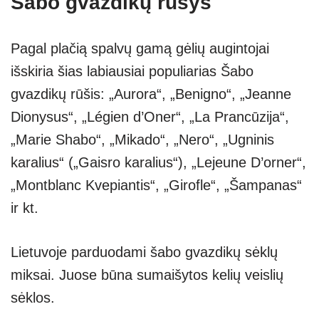
Šabo gvazdikų rūšys
Pagal plačią spalvų gamą gėlių augintojai
išskiria šias labiausiai populiarias Šabo
gvazdikų rūšis: „Aurora“, „Benigno“, „Jeanne
Dionysus“, „Légien d’Oner“, „La Prancūzija“,
„Marie Shabo“, „Mikado“, „Nero“, „Ugninis
karalius“ („Gaisro karalius“), „Lejeune D’orner“,
„Montblanc Kvepiantis“, „Girofle“, „Šampanas“
ir kt.
Lietuvoje parduodami šabo gvazdikų sėklų
miksai. Juose būna sumaišytos kelių veislių
sėklos.