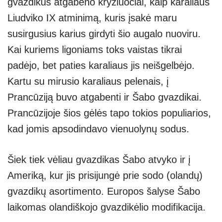
gvazdikus atgabeno kryžiuočiai, kaip karaliaus
Liudviko IX atminimą, kuris įsakė maru
susirgusius karius girdyti šio augalo nuoviru.
Kai kuriems ligoniams toks vaistas tikrai
padėjo, bet paties karaliaus jis neišgelbėjo.
Kartu su mirusio karaliaus pelenais, į
Prancūziją buvo atgabenti ir Šabo gvazdikai.
Prancūzijoje šios gėlės tapo tokios populiarios,
kad jomis apsodindavo vienuolynų sodus.
Šiek tiek vėliau gvazdikas Šabo atvyko ir į
Ameriką, kur jis prisijungė prie sodo (olandų)
gvazdikų asortimento. Europos šalyse Šabo
laikomas olandiškojo gvazdikėlio modifikacija.