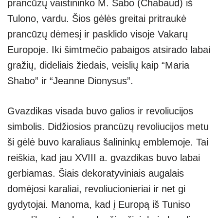
prancūzų vaistininko M. Šabo (Chabaud) iš
p
er
Tulono, vardu. Šios gėlės greitai pritraukė
prancūzų dėmesį ir pasklido visoje Vakarų
Europoje. Iki šimtmečio pabaigos atsirado labai
gražių, dideliais žiedais, veislių kaip “Maria
Shabo” ir “Jeanne Dionysus”.
Gvazdikas visada buvo galios ir revoliucijos
simbolis. Didžiosios prancūzų revoliucijos metu
ši gėlė buvo karaliaus šalininkų emblemoje. Tai
reiškia, kad jau XVIII a. gvazdikas buvo labai
gerbiamas. Šiais dekoratyviniais augalais
domėjosi karaliai, revoliucionieriai ir net gi
gydytojai. Manoma, kad į Europą iš Tuniso