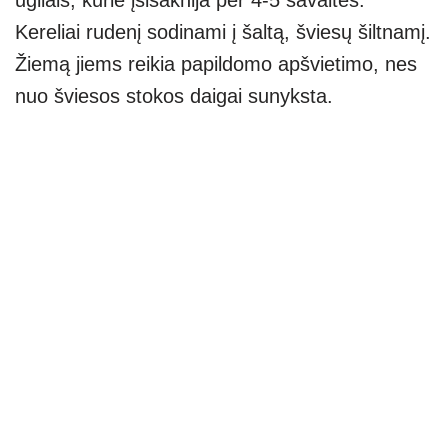
ūgliais, kurie įsišaknija per 4-5 savaites.
Kereliai rudenį sodinami į šaltą, šviesų šiltnamį.
Žiemą jiems reikia papildomo apšvietimo, nes
nuo šviesos stokos daigai sunyksta.