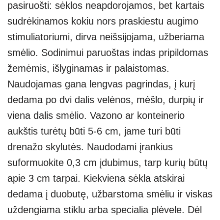
pasiruošti: sėklos neapdorojamos, bet kartais
sudrėkinamos kokiu nors praskiestu augimo
stimuliatoriumi, dirva neišsijojama, užberiama
smėlio. Sodinimui paruoštas indas pripildomas
žemėmis, išlyginamas ir palaistomas.
Naudojamas gana lengvas pagrindas, į kurį
dedama po dvi dalis velėnos, mėšlo, durpių ir
viena dalis smėlio. Vazono ar konteinerio
aukštis turėtų būti 5-6 cm, jame turi būti
drenažo skylutės. Naudodami įrankius
suformuokite 0,3 cm įdubimus, tarp kurių būtų
apie 3 cm tarpai. Kiekviena sėkla atskirai
dedama į duobutę, užbarstoma smėliu ir viskas
uždengiama stiklu arba specialia plėvele. Dėl