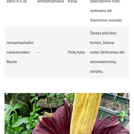
albus
N.E.Br.
amorphophallus
Kinija
dekoratyvinė rūšis,
vertinama dėl
švelnesnio aromato.
Žiedas piltuvėlio
Amorphophallus
formos, žalsvai
campanulatus
–
Pietų Azija
rudas.Vertinamas dėl
Blume
etnomedicininių
savybių.