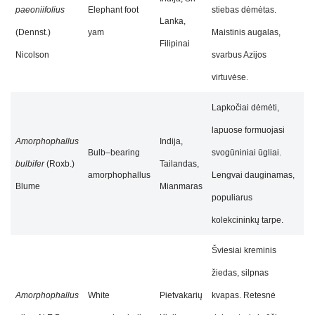
paeoniifolius
Elephant foot
stiebas dėmėtas.
Lanka,
(Dennst.)
yam
Maistinis augalas,
Filipinai
Nicolson
svarbus Azijos
virtuvėse.
Lapkočiai dėmėti,
lapuose formuojasi
Amorphophallus
Indija,
Bulb–bearing
svogūniniai ūgliai.
bulbifer
(Roxb.)
Tailandas,
amorphophallus
Lengvai dauginamas,
Blume
Mianmaras
populiarus
kolekcininkų tarpe.
Šviesiai kreminis
žiedas, silpnas
Amorphophallus
White
Pietvakarių
kvapas. Retesnė