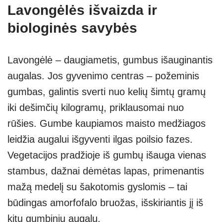
Lavongėlės išvaizda ir
biologinės savybės
Lavongėlė – daugiametis, gumbus išauginantis
augalas. Jos gyvenimo centras – požeminis
gumbas, galintis sverti nuo kelių šimtų gramų
iki dešimčių kilogramų, priklausomai nuo
rūšies. Gumbe kaupiamos maisto medžiagos
leidžia augalui išgyventi ilgas poilsio fazes.
Vegetacijos pradžioje iš gumbų išauga vienas
stambus, dažnai dėmėtas lapas, primenantis
mažą medelį su šakotomis gyslomis – tai
būdingas amorfofalo bruožas, išskiriantis jį iš
kitų gumbinių augalų.