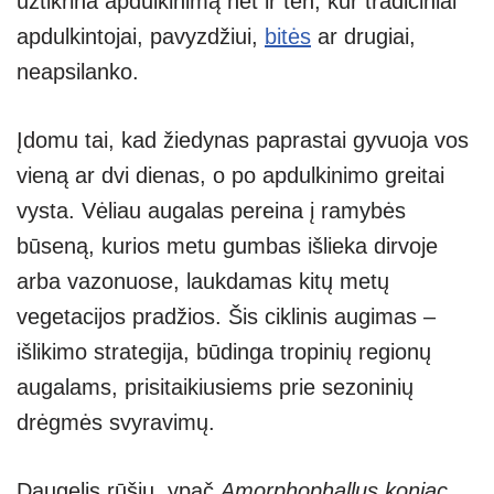
užtikrina apdulkinimą net ir ten, kur tradiciniai
apdulkintojai, pavyzdžiui,
bitės
ar drugiai,
neapsilanko.
Įdomu tai, kad žiedynas paprastai gyvuoja vos
vieną ar dvi dienas, o po apdulkinimo greitai
vysta. Vėliau augalas pereina į ramybės
būseną, kurios metu gumbas išlieka dirvoje
arba vazonuose, laukdamas kitų metų
vegetacijos pradžios. Šis ciklinis augimas –
išlikimo strategija, būdinga tropinių regionų
augalams, prisitaikiusiems prie sezoninių
drėgmės svyravimų.
Daugelis rūšių, ypač
Amorphophallus konjac
,