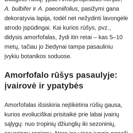
A. bulbifer
ir
A. paeoniifolius
, pasižymi gana
dekoratyvia lapija, todėl net nežydinti lavongėlė
atrodo įspūdingai. Kai kurios rūšys, pvz.,
didysis amorfofalas, žydi itin retai – kas 5–10
metų, tačiau jo žiedynai tampa pasauliniu
įvykiu botanikos soduose.
Amorfofalo rūšys pasaulyje:
įvairovė ir ypatybės
Amorfofalas išsiskiria neįtikėtina rūšių gausa,
kurios evoliuciškai prisitaikė prie labai įvairių
sąlygų: nuo tropinių džiunglių iki sezoninių,