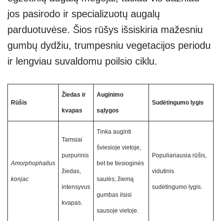
jos pasirodo ir specializuotų augalų
parduotuvėse. Šios rūšys išsiskiria mažesniu
gumbų dydžiu, trumpesniu vegetacijos periodu
ir lengviau suvaldomu poilsio ciklu.
Žiedas ir
Auginimo
Rūšis
Sudėtingumo lygis
kvapas
sąlygos
Tinka auginti
Tamsiai
šviesioje vietoje,
purpurinis
Populiariausia rūšis,
Amorphophallus
bet be tiesioginės
žiedas,
vidutinis
konjac
saulės; žiemą
intensyvus
sudėtingumo lygis.
gumbas ilsisi
kvapas.
sausoje vietoje.