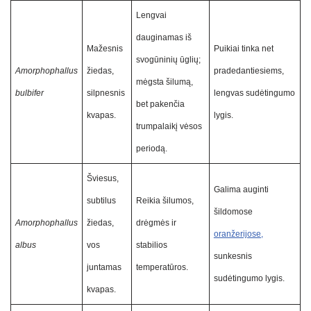
Lengvai
dauginamas iš
Mažesnis
Puikiai tinka net
svogūninių ūglių;
Amorphophallus
žiedas,
pradedantiesiems,
mėgsta šilumą,
bulbifer
silpnesnis
lengvas sudėtingumo
bet pakenčia
kvapas.
lygis.
trumpalaikį vėsos
periodą.
Šviesus,
Galima auginti
subtilus
Reikia šilumos,
šildomose
Amorphophallus
žiedas,
drėgmės ir
oranžerijose,
albus
vos
stabilios
sunkesnis
juntamas
temperatūros.
sudėtingumo lygis.
kvapas.