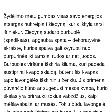
Žydėjimo metu gumbas visas savo energijos
atsargas nukreipia į žiedyną, kuris iškyla tarsi
iš niekur. Žiedyną sudaro burbuolė
(spadiksas), apgaubta spata – dekoratyvine
skraiste, kurios spalva gali svyruoti nuo
purpurinės iki tamsiai rudos ar net juodos.
Burbuolės viršūnė išskiria šilumą, kuri padeda
sustiprinti kvapo sklaidą, būtent šis kvapas
tapo lavongėlės išskirtiniu ženklu. Jis primena
pūvančio kūno ar sugedusį mėsos kvapą, kurio
tikslas yra pritraukti tokius vabzdžius, kaip
mėšlavabaliai ar musės. Tokiu būdu lavongėlė