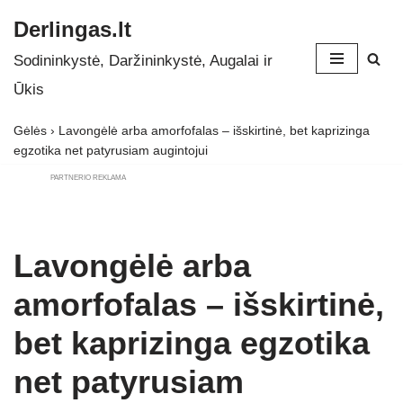
Derlingas.lt
Skip
Sodininkystė, Daržininkystė, Augalai ir
to
Ūkis
content
Gėlės
›
Lavongėlė arba amorfofalas – išskirtinė, bet kaprizinga
egzotika net patyrusiam augintojui
PARTNERIO REKLAMA
Lavongėlė arba
amorfofalas – išskirtinė,
bet kaprizinga egzotika
net patyrusiam