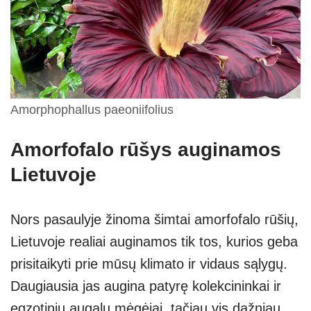
Amorphophallus paeoniifolius
Amorfofalo rūšys auginamos
Lietuvoje
Nors pasaulyje žinoma šimtai amorfofalo rūšių,
Lietuvoje realiai auginamos tik tos, kurios geba
prisitaikyti prie mūsų klimato ir vidaus sąlygų.
Daugiausia jas augina patyrę kolekcininkai ir
egzotinių augalų mėgėjai, tačiau vis dažniau