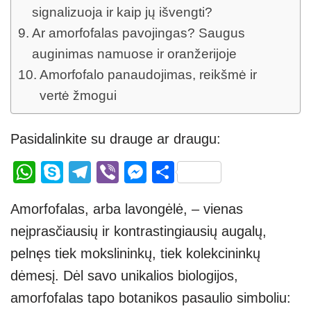
signalizuoja ir kaip jų išvengti?
Ar amorfofalas pavojingas? Saugus
auginimas namuose ir oranžerijoje
Amorfofalo panaudojimas, reikšmė ir
vertė žmogui
Pasidalinkite su drauge ar draugu:
W
S
T
Vi
M
S
h
ky
el
b
e
h
Amorfofalas, arba lavongėlė, – vienas
at
p
e
er
ss
ar
neįprasčiausių ir kontrastingiausių augalų,
s
e
gr
e
e
pelnęs tiek mokslininkų, tiek kolekcininkų
A
a
n
dėmesį. Dėl savo unikalios biologijos,
p
m
g
amorfofalas tapo botanikos pasaulio simboliu:
p
er