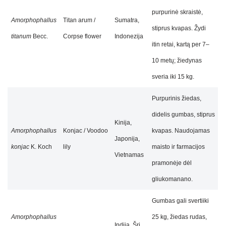
purpurinė skraistė,
Amorphophallus
Titan arum /
Sumatra,
stiprus kvapas. Žydi
titanum
Becc.
Corpse flower
Indonezija
itin retai, kartą per 7–
10 metų; žiedynas
sveria iki 15 kg.
Purpurinis žiedas,
didelis gumbas, stiprus
Kinija,
Amorphophallus
Konjac / Voodoo
kvapas. Naudojamas
Japonija,
konjac
K. Koch
lily
maisto ir farmacijos
Vietnamas
pramonėje dėl
gliukomanano.
Gumbas gali svertiiki
Amorphophallus
25 kg, žiedas rudas,
Indija, Šri