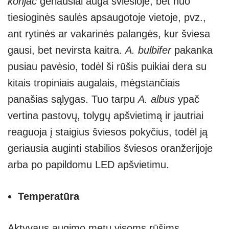
konjac
geriausiai auga šviesioje, bet nuo
tiesioginės saulės apsaugotoje vietoje, pvz.,
ant rytinės ar vakarinės palangės, kur šviesa
gausi, bet nevirsta kaitra.
A. bulbifer
pakanka
pusiau pavėsio, todėl ši rūšis puikiai dera su
kitais tropiniais augalais, mėgstančiais
panašias sąlygas. Tuo tarpu
A. albus
ypač
vertina pastovų, tolygų apšvietimą ir jautriai
reaguoja į staigius šviesos pokyčius, todėl ją
geriausia auginti stabilios šviesos oranžerijoje
arba po papildomu LED apšvietimu.
Temperatūra
Aktyvaus augimo metu visoms rūšims