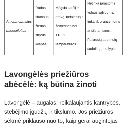
Netinka įprastoms
Rudas,
Mėgsta karštį ir
vidaus sąlygoms,
stambus
erdvę, netoleruoja
Amorphophallus
tinka tik oranžerijoms
žiedas,
žemesnės nei
paeoniifolius
ar šiltnamiams.
stiprus
+18 °C
Patyrusių augintojų
kvapas.
temperatūros.
sudėtingumo lygis.
Lavongėlės priežiūros
abėcėlė: ką būtina žinoti
Lavongėlė – augalas, reikalaujantis kantrybės,
stebėjimo įgūdžių ir tikslumo. Jos priežiūros
sėkmė priklauso nuo to, kaip gerai augintojas