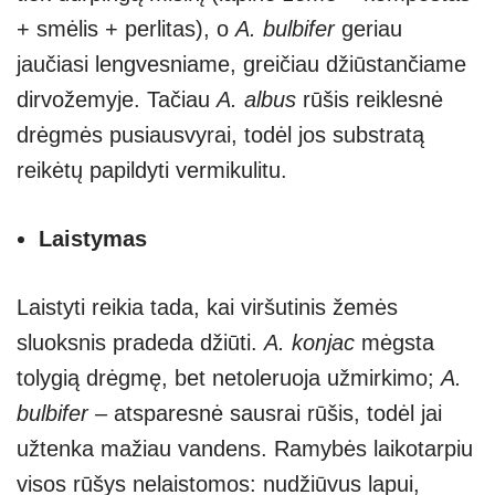
+ smėlis + perlitas), o
A. bulbifer
geriau
jaučiasi lengvesniame, greičiau džiūstančiame
dirvožemyje. Tačiau
A. albus
rūšis reiklesnė
drėgmės pusiausvyrai, todėl jos substratą
reikėtų papildyti vermikulitu.
Laistymas
Laistyti reikia tada, kai viršutinis žemės
sluoksnis pradeda džiūti.
A. konjac
mėgsta
tolygią drėgmę, bet netoleruoja užmirkimo;
A.
bulbifer
– atsparesnė sausrai rūšis, todėl jai
užtenka mažiau vandens. Ramybės laikotarpiu
visos rūšys nelaistomos: nudžiūvus lapui,