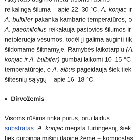
reikalinga šiluma – apie 22–30 °C.
A. konjac
ir
A. bulbifer
pakanka kambario temperatūros, o
A. paeoniifolius
reikalauja pastovios šilumos ir
netoleruoja vėsumos, todėl jį galima auginti tik
šildomame šiltnamyje. Ramybės laikotarpiu
(A.
konjac ir A. bulbifer)
gumbai laikomi 10–15 °C
temperatūroje, o
A. albus
pageidauja šiek tiek
šiltesnių sąlygų – apie 16–18 °C.
Dirvožemis
Visoms rūšims tinka purus, orui laidus
substratas
.
A. konjac
mėgsta turtingesnį, šiek
tiek durpingą mišinį (lapinė žemė + kompostas