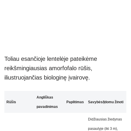
Toliau esančioje lentelėje pateikėme
reikšmingiausias amorfofalo rūšis,
iliustruojančias biologinę įvairovę.
Angliškas
Rūšis
Paplitimas
Savybės/Įdomu žinoti
pavadinimas
Didžiausias žiedynas
pasaulyje (iki 3 m),