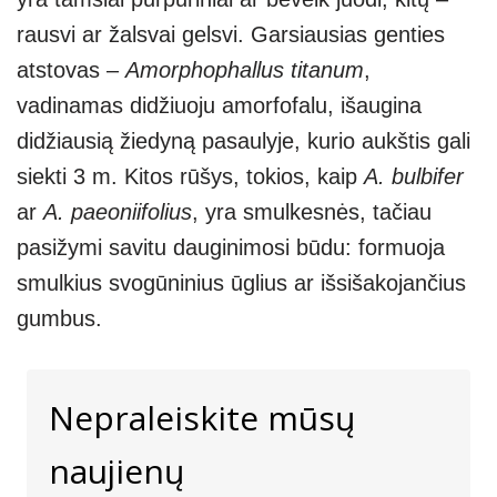
rausvi ar žalsvai gelsvi. Garsiausias genties
atstovas –
Amorphophallus titanum
,
vadinamas didžiuoju amorfofalu, išaugina
didžiausią žiedyną pasaulyje, kurio aukštis gali
siekti 3 m. Kitos rūšys, tokios, kaip
A. bulbifer
ar
A. paeoniifolius
, yra smulkesnės, tačiau
pasižymi savitu dauginimosi būdu: formuoja
smulkius svogūninius ūglius ar išsišakojančius
gumbus.
Nepraleiskite mūsų
naujienų