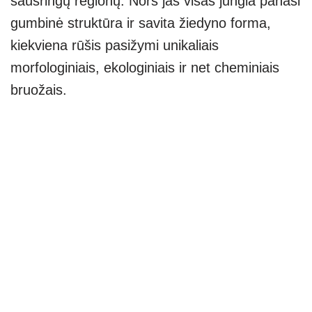
sausringų regionų. Nors jas visas jungia panaši
gumbinė struktūra ir savita žiedyno forma,
kiekviena rūšis pasižymi unikaliais
morfologiniais, ekologiniais ir net cheminiais
bruožais.