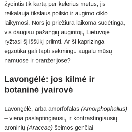
žydintis tik kartą per kelerius metus, jis
reikalauja tikslaus poilsio ir augimo ciklo
laikymosi. Nors jo priežiūra laikoma sudėtinga,
vis daugiau pažangių augintojų Lietuvoje
ryžtasi šį iššūkį priimti. Ar ši kaprizinga
egzotika gali tapti sėkmingu augalu mūsų
namuose ir oranžerijose?
Lavongėlė: jos kilmė ir
botaninė įvairovė
Lavongėlė, arba amorfofalas
(Amorphophallus)
– viena paslaptingiausių ir kontrastingiausių
aroninių
(Araceae)
šeimos genčiai